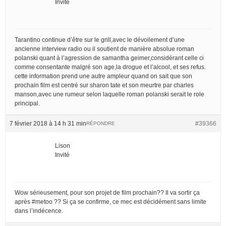
Invité
Tarantino continue d’être sur le grill,avec le dévoilement d’une
ancienne interview radio ou il soutient de manière absolue roman
polanski quant à l’agression de samantha geimer,considérant celle ci
comme consentante malgré son age,la drogue et l’alcool, et ses refus.
cette information prend une autre ampleur quand on sait que son
prochain film est centré sur sharon tate et son meurtre par charles
manson,avec une rumeur selon laquelle roman polanski serait le role
principal.
7 février 2018 à 14 h 31 min
#39366
RÉPONDRE
Lison
Invité
Wow sérieusement, pour son projet de film prochain?? Il va sortir ça
après #metoo ?? Si ça se confirme, ce mec est décidément sans limite
dans l’indécence.