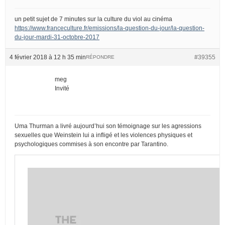
un petit sujet de 7 minutes sur la culture du viol au cinéma
https://www.franceculture.fr/emissions/la-question-du-jour/la-question-
du-jour-mardi-31-octobre-2017
4 février 2018 à 12 h 35 min
#39355
RÉPONDRE
meg
Invité
Uma Thurman a livré aujourd’hui son témoignage sur les agressions
sexuelles que Weinstein lui a infligé et les violences physiques et
psychologiques commises à son encontre par Tarantino.