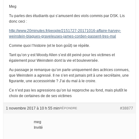
Meg
Tu parles des étudiants qui s’amusent des viols commis par DSK. Lis
donc ceci :
http://www.20minutes.fr/people/2151727-20171016-affaire-harvey-
weinstein-blagues-graveleuses-james-corden-passent-tres-mal
Comme quoi l’histoire (et le bon goût) se répète.
Tant qu’on y est Woody Allen s’est dit peiné pour les victimes et
également pour Weinstein dont la vie et bouleversée.
Au passage je remarque qu’on parle uniquement des actrices connues,
que Weinstein a agressé. Il ne s’en est jamais prit à une secrétaire, une
figurante, une accessoiriste ? J’ai du mal à le croire.
Ce n’est pas les agressions qu’on lui repproche au fond, mais plutôt le
choix de certaines de de ses victimes
1 novembre 2017 à 10 h 55 min
#38877
RÉPONDRE
meg
Invité