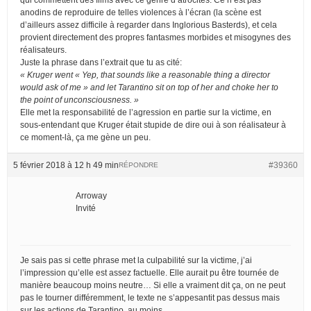
anodins de reproduire de telles violences à l’écran (la scène est
d’ailleurs assez difficile à regarder dans Inglorious Basterds), et cela
provient directement des propres fantasmes morbides et misogynes des
réalisateurs.
Juste la phrase dans l’extrait que tu as cité:
« Kruger went « Yep, that sounds like a reasonable thing a director
would ask of me » and let Tarantino sit on top of her and choke her to
the point of unconsciousness. »
Elle met la responsabilité de l’agression en partie sur la victime, en
sous-entendant que Kruger était stupide de dire oui à son réalisateur à
ce moment-là, ça me gène un peu.
5 février 2018 à 12 h 49 min
#39360
RÉPONDRE
Arroway
Invité
Je sais pas si cette phrase met la culpabilité sur la victime, j’ai
l’impression qu’elle est assez factuelle. Elle aurait pu être tournée de
manière beaucoup moins neutre… Si elle a vraiment dit ça, on ne peut
pas le tourner différemment, le texte ne s’appesantit pas dessus mais
sur les actions de Tarantino, au moins.