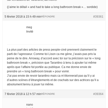
(j’aime le détail « and had to take a long bathroom break »… sordide)
5 février 2018 à 15 h 49 min
#39361
RÉPONDRE
meg
Invité
La plus part des articles de press people-ciné prennent clairement le
parti de l’agresseur. Comme toi Lison ca me gène, j’avais pas pris la
peine de le dire. Arroway, d’accord avec toi sur la précision sur le « long
bathroom break », précision que Tarantino à tenu à ajouter lui même
après que l’affaire fut portée au publique. Ca me donne envie de
prendre un « long bathroom break » pour vomir.
J’ai pas envie de revoir tarantino mais ca m’étonnerait pas qu’il y ai
d’autres scènes d’étranglements et de crachats sur des actrices qu’il a
absolument tennu à jouer lui même.
7 février 2018 à 12 h 57 min
#39364
RÉPONDRE
nano