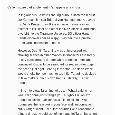
Cette histoire d’étranglement m’a rappelé une chose :
In Inglourious Basterds, the Inglourious Basterds recruit
spy/German film star Bridget von Hammersmark, played
by Diane Kruger, to infiltrate a movie premiere in an
attempt to kill Hitler and other top Nazi officials, and thus
give birth to the Tarantino Universe. SS officer Hans
Landa discovers her as a spy, lures her into a private
room, and chokes her to death.
However, Quentin Tarantino was unimpressed with
choking scenes in other movies, in that actors are rarely
in any considerable danger while shooting them, and
convinced Kruger to be strangled for real in order to get
the scene just right. Fearing that actor Christoph Waltz
would choke her too much or too little, Tarantino decided
to take matters into his own hands. Literally, his own
hands.
In this interview, Tarantino tells us, « What I said to her
was, I’m gonna just strangle you, alright? Full on, I’m
gonna cut off your air, for just a little bit of time. We’re
gonna see the reaction in your face and I’m gonna yell
cut. » Kruger went « Yep, that sounds like a reasonable
thing a director would ask of me » and let Tarantino sit on