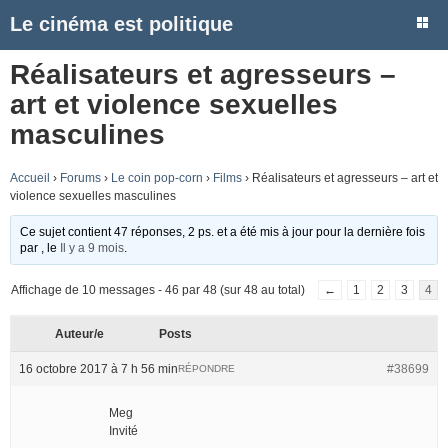
Le cinéma est politique
Réalisateurs et agresseurs –
art et violence sexuelles
masculines
Accueil
›
Forums
›
Le coin pop-corn
›
Films
›
Réalisateurs et agresseurs – art et
violence sexuelles masculines
Ce sujet contient 47 réponses, 2 ps. et a été mis à jour pour la dernière fois
par
, le
Il y a 9 mois
.
Affichage de 10 messages - 46 par 48 (sur 48 au total)
←
1
2
3
4
Auteur/e
Posts
16 octobre 2017 à 7 h 56 min
#38699
RÉPONDRE
Meg
Invité