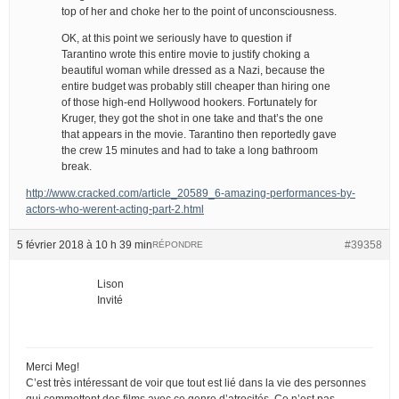
top of her and choke her to the point of unconsciousness.
OK, at this point we seriously have to question if
Tarantino wrote this entire movie to justify choking a
beautiful woman while dressed as a Nazi, because the
entire budget was probably still cheaper than hiring one
of those high-end Hollywood hookers. Fortunately for
Kruger, they got the shot in one take and that’s the one
that appears in the movie. Tarantino then reportedly gave
the crew 15 minutes and had to take a long bathroom
break.
http://www.cracked.com/article_20589_6-amazing-performances-by-
actors-who-werent-acting-part-2.html
5 février 2018 à 10 h 39 min
#39358
RÉPONDRE
Lison
Invité
Merci Meg!
C’est très intéressant de voir que tout est lié dans la vie des personnes
qui commettent des films avec ce genre d’atrocités. Ce n’est pas