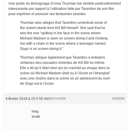
Une partie du témoignage d’Uma Thurman me semble particulièrement
interessante par rapport à l’utilisation faite par Tarantino de son film
pour exprimer et assouvir ses fantasmes sexistes.
Thurman also alleges that Tarantino undertook some of
the violent stunts from Kill Bill himself. She said that he
was the one “spitting in her face in the scene where
Michael Madsen is seen on screen doing it and choking
her with a chain in the scene where a teenager named
Gogo is on screen doing it.”
Thurman allègue également que Tarantino a entrepris
certaines des cascades violentes de Kill Bill lui-même.
Elle a dit qu’il était celui qui lui crachait au visage dans la
scène où Michael Madsen était vu à l’écran et l’étranglait
avec une chaîne dans la scène où un adolescent du nom
de Gogo est à l’écran.
4 février 2018 à 15 h 55 min
#39356
RÉPONDRE
meg
Invité