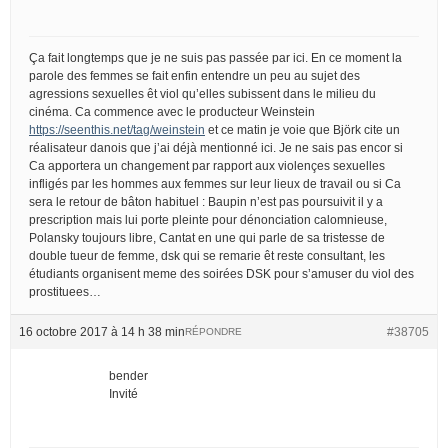
Ça fait longtemps que je ne suis pas passée par ici. En ce moment la
parole des femmes se fait enfin entendre un peu au sujet des
agressions sexuelles êt viol qu’elles subissent dans le milieu du
cinéma. Ca commence avec le producteur Weinstein
https://seenthis.net/tag/weinstein
et ce matin je voie que Björk cite un
réalisateur danois que j’ai déjà mentionné ici. Je ne sais pas encor si
Ca apportera un changement par rapport aux violençes sexuelles
infligés par les hommes aux femmes sur leur lieux de travail ou si Ca
sera le retour de bâton habituel : Baupin n’est pas poursuivit il y a
prescription mais lui porte pleinte pour dénonciation calomnieuse,
Polansky toujours libre, Cantat en une qui parle de sa tristesse de
double tueur de femme, dsk qui se remarie êt reste consultant, les
étudiants organisent meme des soirées DSK pour s’amuser du viol des
prostituees…
16 octobre 2017 à 14 h 38 min
#38705
RÉPONDRE
bender
Invité