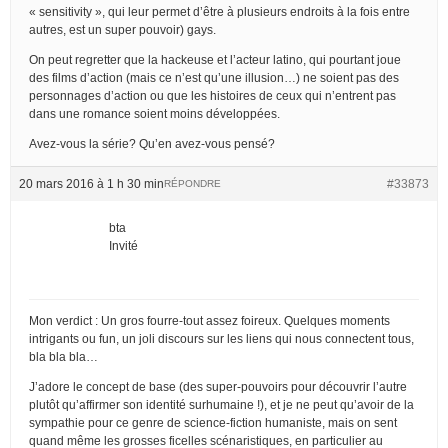
« sensitivity », qui leur permet d’être à plusieurs endroits à la fois entre
autres, est un super pouvoir) gays.
On peut regretter que la hackeuse et l’acteur latino, qui pourtant joue
des films d’action (mais ce n’est qu’une illusion…) ne soient pas des
personnages d’action ou que les histoires de ceux qui n’entrent pas
dans une romance soient moins développées.
Avez-vous la série? Qu’en avez-vous pensé?
20 mars 2016 à 1 h 30 min
#33873
RÉPONDRE
bta
Invité
Mon verdict : Un gros fourre-tout assez foireux. Quelques moments
intrigants ou fun, un joli discours sur les liens qui nous connectent tous,
bla bla bla…
J’adore le concept de base (des super-pouvoirs pour découvrir l’autre
plutôt qu’affirmer son identité surhumaine !), et je ne peut qu’avoir de la
sympathie pour ce genre de science-fiction humaniste, mais on sent
quand même les grosses ficelles scénaristiques, en particulier au