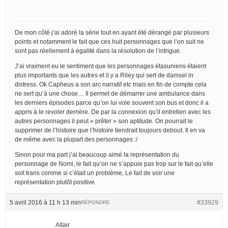
De mon côté j’ai adoré la série tout en ayant été dérangé par plusieurs
points et notamment le fait que ces huit personnages que l’on suit ne
sont pas réellement à égalité dans la résolution de l’intrigue.
J’ai vraiment eu le sentiment que les personnages étasuniens étaient
plus importants que les autres et il y a Riley qui sert de damsel in
distress. Ok Capheus a son arc narratif etc mais en fin de compte cela
ne sert qu’à une chose… Il permet de démarrer une ambulance dans
les derniers épisodes parce qu’on lui vole souvent son bus et donc il a
appris à le revoler derrière. De par la connexion qu’il entretien avec les
autres personnages il peut « prêter » son aptitude. On pourrait le
supprimer de l’histoire que l’histoire tiendrait toujours debout. Il en va
de même avec la plupart des personnages :/
Sinon pour ma part j’ai beaucoup aimé la représentation du
personnage de Nomi, le fait qu’on ne s’appuie pas trop sur le fait qu’elle
soit trans comme si c’était un problème, Le fait de voir une
représentation plutôt positive.
5 avril 2016 à 11 h 13 min
#33929
RÉPONDRE
Altair