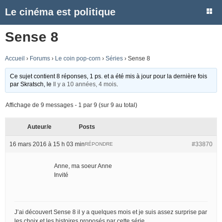
Le cinéma est politique
Sense 8
Accueil
›
Forums
›
Le coin pop-corn
›
Séries
›
Sense 8
Ce sujet contient 8 réponses, 1 ps. et a été mis à jour pour la dernière fois
par
Skratsch
, le
Il y a 10 années, 4 mois
.
Affichage de 9 messages - 1 par 9 (sur 9 au total)
Auteur/e
Posts
16 mars 2016 à 15 h 03 min
#33870
RÉPONDRE
Anne, ma soeur Anne
Invité
J’ai découvert Sense 8 il y a quelques mois et je suis assez surprise par
les choix et les histoires proposés par cette série.