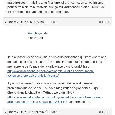
maladresses – mais il y a au final une telle sincérité, un tel optimisme
pour cette histoire humaniste que ça fait vraiment du bien au milieu de
cette mode d’oeuvres noires et déprimantes.
26 mars 2016 à 9 h 06 min
#33880
RÉPONDRE
Paul Rigouste
Participant
Je n’ai pas vu cette série, mais plusieurs personnes qui l’ont vue m’ont
dit que c’était très raciste (et je n’ai pas trop de mal à le croire quand je
me rappelle de l’usage de la yellowface dans Cloud Atlas :
http://www.racebending.com/v4/blog/cloud-atlas-conversation-
yellowface-prejudice-artistic-license/
)
Il y a probablement des articles qui parlent de cette dimension
problématique de Sense 8 sur des blogs/sites anglophones… (peut-
être ici dans le chapitre « THings we didn’t like »
http://www.autostraddle.com/should-you-watch-sense8-the-answers-
about-as-clear-as-this-shows-plot-293147/
par exemple (?))
26 mars 2016 à 13 h 29 min
#33881
RÉPONDRE