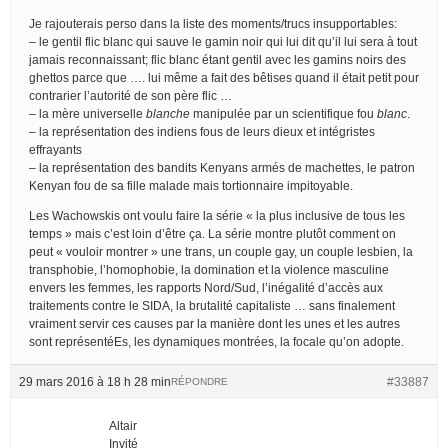
Je rajouterais perso dans la liste des moments/trucs insupportables:
– le gentil flic blanc qui sauve le gamin noir qui lui dit qu’il lui sera à tout
jamais reconnaissant; flic blanc étant gentil avec les gamins noirs des
ghettos parce que …. lui même a fait des bêtises quand il était petit pour
contrarier l’autorité de son père flic …
– la mère universelle
blanche
manipulée par un scientifique fou
blanc
.
– la représentation des indiens fous de leurs dieux et intégristes
effrayants
– la représentation des bandits Kenyans armés de machettes, le patron
Kenyan fou de sa fille malade mais tortionnaire impitoyable.
Les Wachowskis ont voulu faire la série « la plus inclusive de tous les
temps » mais c’est loin d’être ça. La série montre plutôt comment on
peut « vouloir montrer » une trans, un couple gay, un couple lesbien, la
transphobie, l’homophobie, la domination et la violence masculine
envers les femmes, les rapports Nord/Sud, l’inégalité d’accès aux
traitements contre le SIDA, la brutalité capitaliste … sans finalement
vraiment servir ces causes par la manière dont les unes et les autres
sont représentéEs, les dynamiques montrées, la focale qu’on adopte.
29 mars 2016 à 18 h 28 min
#33887
RÉPONDRE
Altair
Invité