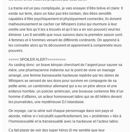
La trame est un peu compliquée, je vais essayer d’être brève et claire: Il
existe sur terre, dans un futur pas très lointain, des êtres sensitifs
capables d’être psychiquement et physiquement connectés; ils doivent
malheureusement se cacher car Whispers (celui qui murmure à leur
oreille une fois qu’il les a trouvés et qu’il les a en son pouvoir) veut les
éliminer. Les 8 sensitifs que nous suivons dans la première saison sont:
4 femmes et 4 hommes venant de différents continents. On apprend à
les connaitre alors qu’ils découvrent et apprennent à comprendre leurs
pouvoirs.
===== SPOILER ALERT=========
Au casting donc: un brave kényan cherchant de l’argent pour sauver sa
mère, une pharmacienne indienne sur le point de vivre un mariage
arrangé, une femme transexuelle hackeuse repérée par les sbires de
Whispers se servant de ses dons pour survivre en compagnie de sa
petite amie, un cambrioleur allemand qui a eu un père atroce et une
enfance horrible, un policier américain, une boxeuse coréenne fille d’un
homme d’affaires, un acteur homosexuel latino qui se dit hétéro devant
les journalistes, une mystérieuse DJ islandaise.
On voyage, car la série suit chaque personnage dans son pays et
aborde, même si c’est plutôt superficiellement, les « problèmes » liés à
l’homosexualité et la transexualité avec la hackeuse et l’acteur latino.
Ca fait plaisir de voir des super héros (il me semble que leur