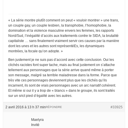
« La série montre plutôt comment on peut « vouloir montrer » une trans,
un couple gay, un couple lesbien, la transphobie, l’homophobie, la
domination et la violence masculine envers les femmes, les rapports
Nord/Sud, l’inégalité d’accès aux traitements contre le SIDA, la brutalité
capitaliste … sans finalement vraiment servir ces causes par la manière
dont les unes et les autres sont représentéEs, les dynamiques
montrées, la focale qu’on adopte. »
Ben justement je ne suis pas d’accord avec cette conclusion. Oui les
clichés racistes font super tache, mais au final justement on s’attache
tellement aux personnages que la série arrive quand même à porter
son message, malgré sa terrible maladresse dans la forme. Parce que
très vite ces personnages deviennent plus que les clichés qu’ils
incarnent, ils sont de vrais personnages avec un arc narratif cohérent.
Et même si oui il y a trop de « blancs » dans le groupe, ils sont traités
sur un srict pied d’égalité avec les autres.
2 avril 2016 à 13 h 37 min
#33925
RÉPONDRE
Maelyra
Invité