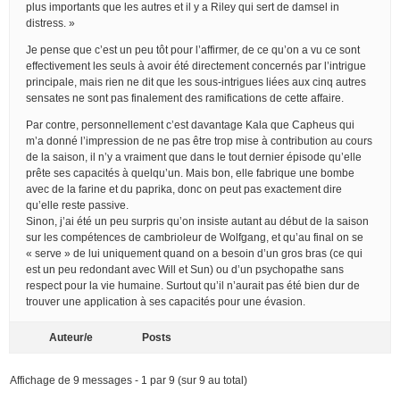
plus importants que les autres et il y a Riley qui sert de damsel in
distress. »
Je pense que c’est un peu tôt pour l’affirmer, de ce qu’on a vu ce sont
effectivement les seuls à avoir été directement concernés par l’intrigue
principale, mais rien ne dit que les sous-intrigues liées aux cinq autres
sensates ne sont pas finalement des ramifications de cette affaire.
Par contre, personnellement c’est davantage Kala que Capheus qui
m’a donné l’impression de ne pas être trop mise à contribution au cours
de la saison, il n’y a vraiment que dans le tout dernier épisode qu’elle
prête ses capacités à quelqu’un. Mais bon, elle fabrique une bombe
avec de la farine et du paprika, donc on peut pas exactement dire
qu’elle reste passive.
Sinon, j’ai été un peu surpris qu’on insiste autant au début de la saison
sur les compétences de cambrioleur de Wolfgang, et qu’au final on se
« serve » de lui uniquement quand on a besoin d’un gros bras (ce qui
est un peu redondant avec Will et Sun) ou d’un psychopathe sans
respect pour la vie humaine. Surtout qu’il n’aurait pas été bien dur de
trouver une application à ses capacités pour une évasion.
Auteur/e
Posts
Affichage de 9 messages - 1 par 9 (sur 9 au total)