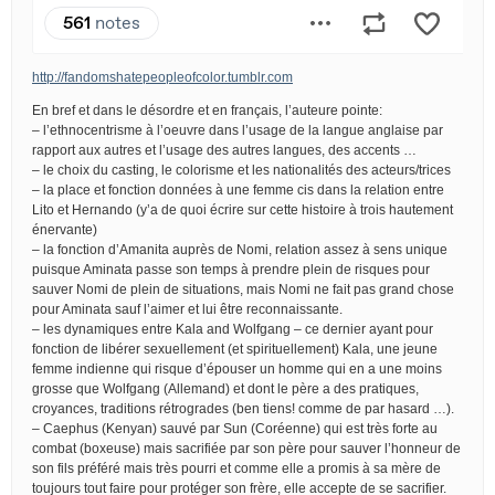
http://fandomshatepeopleofcolor.tumblr.com
En bref et dans le désordre et en français, l’auteure pointe:
– l’ethnocentrisme à l’oeuvre dans l’usage de la langue anglaise par
rapport aux autres et l’usage des autres langues, des accents …
– le choix du casting, le colorisme et les nationalités des acteurs/trices
– la place et fonction données à une femme cis dans la relation entre
Lito et Hernando (y’a de quoi écrire sur cette histoire à trois hautement
énervante)
– la fonction d’Amanita auprès de Nomi, relation assez à sens unique
puisque Aminata passe son temps à prendre plein de risques pour
sauver Nomi de plein de situations, mais Nomi ne fait pas grand chose
pour Aminata sauf l’aimer et lui être reconnaissante.
– les dynamiques entre Kala and Wolfgang – ce dernier ayant pour
fonction de libérer sexuellement (et spirituellement) Kala, une jeune
femme indienne qui risque d’épouser un homme qui en a une moins
grosse que Wolfgang (Allemand) et dont le père a des pratiques,
croyances, traditions rétrogrades (ben tiens! comme de par hasard …).
– Caephus (Kenyan) sauvé par Sun (Coréenne) qui est très forte au
combat (boxeuse) mais sacrifiée par son père pour sauver l’honneur de
son fils préféré mais très pourri et comme elle a promis à sa mère de
toujours tout faire pour protéger son frère, elle accepte de se sacrifier.