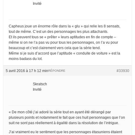
Invité
Capheus joue un énorme rôle dans la « glu » qui relie les 8 sensats,
tout de même. C’est un des personnages les plus attachants.
Et ils peuvent tous se « prêter » leurs aptitudes en fin de compte –
même si on ne l’a pas vu pour tous les personnages, on l’a vu pour
beaucoup et c’est clairement vers cela que la série tend.
Même si je suis d’accord que l’aptitude « conduite de voiture » est la
moins badass du lot.
5 avril 2016 à 17 h 12 min
#33930
RÉPONDRE
Skratsch
Invité
« De mon côté j’ai adoré la série tout en ayant été dérangé par
plusieurs points et notamment le fait que ces huit personnages que l’on
suit ne sont pas réellement à égalité dans la résolution de l’intrigue.
J’ai vraiment eu le sentiment que les personnages étasuniens étaient