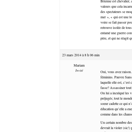
Brienne est chevalier, 
valeurs que cela incar
des spectateurs se moqu
mer », « qui est une 
voire se fait passer p
retrouve isolée de tou
entamé une guerre con
père, et qui ne réagit 
23 mars 2014 à 8 h 06 min
Mariam
Invité
Oui, vous avez raison.
féminins. Pauvre Sansa 
laquelle elle est, c’es
fasse? Assassiner tou
On lui a inculqué les v
préjugés; tout le monde
soeur cadette ce qui n’
éducation qu’elle a eu
comme dans les chanson
Un certain nombre des 
devrait la violer (sic