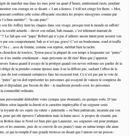
bligée de marcher nue dans les rues pour un quart d’heure, entièrement rasée, pendant
 montrer son courage en se disant: « I am a lioness. I will not cringe for them. » Moi,
 pensant combien cette scène effrayante suscitera les propos misogynes comme par
e l’a bien méritée!”, “la sale pute!”
 son fils Joffrey tient les claques dans son visage, presque tout le monde en raffole!
de la société actuelle – élever son enfant, bah ouaaais, c’est tellement marrant de
”!! Le fait que son “papa” Robert qui n’a pas d’ailleurs aucun talent pour assurer son
ore par son comportement, bah ce n’est pas grave! C’est un bonhomme, rond et touffu
n? Sa c…asse de femme, comme son rejeton, méritait bien la raclée.
in chouchou de tou(te)s, Tyrion passe la plupart de son temps à frequenter ses “putes”
is il les mutile cruellement – mais personne ne dit rien! Bien que j’apprécie
nvers Sansa quand il essaye de la protéger quand son neveu ordonne ses gardes de la
t obligé de la prendre comme épouse mais il ne la déflore pas, sachant l’effroi de la
 pas du tout comment certain(e)s fans lui excusent tout. Ce n’est pas par la voie de
“putes” qu’on doit représenter les personnes qui essayent de vaincre le complexe du
nt et dégradant, pas besoin de dire – le machisme pseudo-cool, les personnes
e la commodité ordinaire.
 une personnalité dédoublée voire cynique (pas étonnant), en quelque sorte. D’une
adition selon laquelle la dureté et le caractère impitoyable d’un seigneur seuls
 la loyauté de ses sujets (la valeur « paternelle » ou bien patriarcale, incarnée par son
n, pour qui elle éprouve l’admiration mais la haine aussi. A propos de cruauté, pas
on Bolton dans le Nord est bien pire que Lannister, ses seigneurs ont pour pratique
iers et les ennemis, puis de se couvrir de ces peaux!) mais en même temps elle aime
ts, ce qui la remplit d’une grande tristesse en disant que l’amour est un poison :