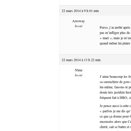
22 mars 2014 à 9 h 01 min
Arroway
Invité
Perso, j’ai arrêté aprè
pas m’infliger plus de 
« mari », mais je m’en
quand même lui plaire 
22 mars 2014 à 13 h 22 min
Nîme
Invité
J’aime beaucoup les liv
sa surenchère de gore e
lui-même, faisons-le p
doute très justifiée h
fréquent fait à HBO, si
Je pense aussi à cette 
« parfois je me dis qu’
ce que ça donne pour G
encensées alors que Cer
chérit, sait se battre 