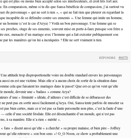
ce qui est plus ou moins bien accepté selon ses interlocuteurs, et croit très fort aux
ne. En comparaison, même si tu dis que Sansa bénéficie de compassion, j’ai surtout vu
er du personnage « qui ne sert à rien », « qui ne fait rien que pleurer en regardant la
loque incapable de se défendre contre ses ennemis ». Une femme qui imite un homme,
our un homme (c’est le cas d’Arya) ? Voilà un bon personnage. Une femme qui se
s ses proches, otage de ses ennemis, souvent mise en porte-à-faux puisque son frère a
tre eux, menacée d’un mariage avec l’homme qui a fait exécuter publiquement son
que par les manières qu’on lui a inculquées ? Elle ne sert vraiment à rien.
#6070
RÉPONDRE
 Une attitude trop disproportionelle voire un double standard envers les personnages
aussi en est une victime. Mais elle n’a aucun choix de sortir de la situation dans
t comme cela que faisaient les mariages dans le passé! Que est-ce qu’on veut qu’elle
t le monde, devenir une « badass » comme Arya?
aleurs d’une « féminité » idéale, d’ailleurs c’est difficile de se débarasser des
 ne peut pas en sortir aussi facilement q’Arya. Oui, Sansa tente parfois de museler sa
est pas bien certes, mais ce n’est pas sa faute personelle non plus, c’est la faute d’une
e — celle d’une société féodale. Elle est désenchantée d’un monde, qui n’est pas
s, à sa manière. Elle n’a rien « mérité ».
« fans » disent aussi qu’elle « a cherché » sa propre malaise, et bien pire – Joffrey
!) pour qu’elle retrouve « son bon sens »! O_O Noon, ce show a probablement une