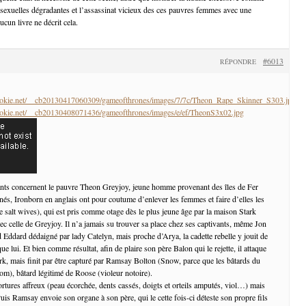
s sexuelles dégradantes et l’assassinat vicieux des ces pauvres femmes avec une
ucun livre ne décrit cela.
#6013
RÉPONDRE
cookie.net/__cb20130417060309/gameofthrones/images/7/7c/Theon_Rape_Skinner_S303.jpg
cookie.net/__cb20130408071436/gameofthrones/images/e/ef/TheonS3x02.jpg
nts concernent le pauvre Theon Greyjoy, jeune homme provenant des îles de Fer
-nés, Ironborn en anglais ont pour coutume d’enlever les femmes et faire d’elles les
e salt wives), qui est pris comme otage dès le plus jeune âge par la maison Stark
ec celle de Greyjoy. Il n’a jamais su trouver sa place chez ses captivants, même Jon
d Eddard dédaigné par lady Catelyn, mais proche d’Arya, la cadette rebelle y jouit de
ue lui. Et bien comme résultat, afin de plaire son père Balon qui le rejette, il attaque
ark, mais finit par être capturé par Ramsay Bolton (Snow, parce que les bâtards du
m), bâtard légitimé de Roose (violeur notoire).
ortures affreux (peau écorchée, dents cassés, doigts et orteils amputés, viol…) mais
uis Ramsay envoie son organe à son père, qui le cette fois-ci déteste son propre fils