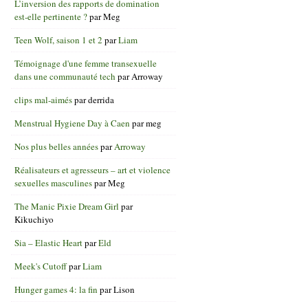
L’inversion des rapports de domination
est-elle pertinente ?
par
Meg
Teen Wolf, saison 1 et 2
par
Liam
Témoignage d'une femme transexuelle
dans une communauté tech
par
Arroway
clips mal-aimés
par
derrida
Menstrual Hygiene Day à Caen
par
meg
Nos plus belles années
par
Arroway
Réalisateurs et agresseurs – art et violence
sexuelles masculines
par
Meg
The Manic Pixie Dream Girl
par
Kikuchiyo
Sia – Elastic Heart
par
Eld
Meek's Cutoff
par
Liam
Hunger games 4: la fin
par
Lison