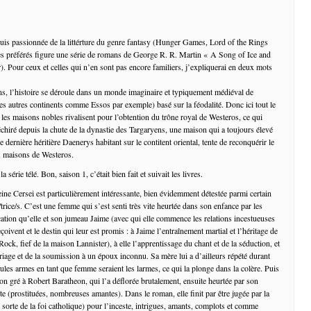
suis passionnée de la littérture du genre fantasy (Hunger Games, Lord of the Rings
es préférés figure une série de romans de George R. R. Martin « A Song of Ice and
). Pour ceux et celles qui n’en sont pas encore familiers, j’expliquerai en deux mots
ns, l’histoire se déroule dans un monde imaginaire et typiquement médiéval de
les autres continents comme Essos par exemple) basé sur la féodalité. Donc ici tout le
les maisons nobles rivalisent pour l’obtention du trône royal de Westeros, ce qui
échiré depuis la chute de la dynastie des Targaryens, une maison qui a toujours élevé
 dernière héritière Daenerys habitant sur le contitent oriental, tente de reconquérir le
s maisons de Westeros.
 série télé. Bon, saison 1, c’était bien fait et suivait les livres.
reine Cersei est particulièrement intéressante, bien évidemment détestée parmi certain
rice/s. C’est une femme qui s’est senti très vite heurtée dans son enfance par les
cation qu’elle et son jumeau Jaime (avec qui elle commence les relations incestueuses
eçoivent et le destin qui leur est promis : à Jaime l’entraînement martial et l’héritage de
ock, fief de la maison Lannister), à elle l’apprentissage du chant et de la séduction, et
riage et de la soumission à un époux inconnu. Sa mère lui a d’ailleurs répété durant
ules armes en tant que femme seraient les larmes, ce qui la plonge dans la colère. Puis
son gré à Robert Baratheon, qui l’a déflorée brutalement, ensuite heurtée par son
 (prostituées, nombreuses amantes). Dans le roman, elle finit par être jugée par la
sorte de la foi catholique) pour l’inceste, intrigues, amants, complots et comme