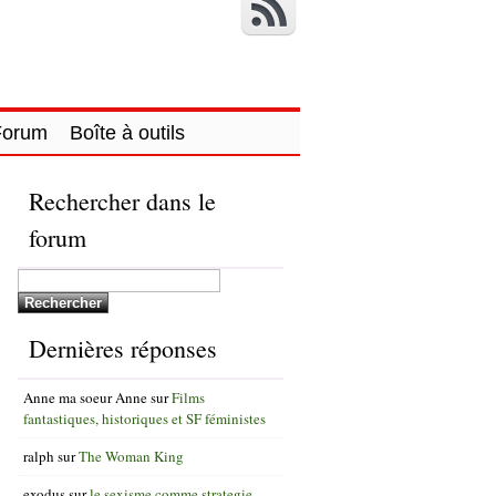
Forum
Boîte à outils
Rechercher dans le
forum
Dernières réponses
Anne ma soeur Anne
sur
Films
fantastiques, historiques et SF féministes
ralph
sur
The Woman King
exodus
sur
le sexisme comme strategie