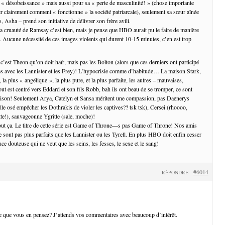
« désobeissance » mais aussi pour sa « perte de masculinité! » (chose importante
r clairement comment « fonctionne » la société patriarcale), seulement sa sœur aînée
 Asha – prend son initiative de délivrer son frère avili.
la cruauté de Ramsay c’est bien, mais je pense que HBO aurait pu le faire de manière
. Aucune nécessité de ces images violents qui durent 10-15 minutes, c’en est trop
 c’est Theon qu’on doit haïr, mais pas les Bolton (alors que ces derniers ont participé
es avec les Lannister et les Frey)! L’hypocrisie comme d’habitude… La maison Stark,
 la plus « angélique », la plus pure, et la plus parfaite, les autres – mauvaises,
ut est centré vers Eddard et son fils Robb, bah ils ont beau de se tromper, ce sont
raison! Seulement Arya, Catelyn et Sansa méritent une compassion, pas Daenerys
le osé empêcher les Dothrakis de violer les captives?? tsk tsk), Cersei (rhoooo,
tte!), sauvageonne Ygritte (sale, moche)!
tout ça. Le titre de cette série est Game of Throne—s pas Game of Throne! Nos amis
e sont pas plus parfaits que les Lannister ou les Tyrell. En plus HBO doit enfin cesser
 douteuse qui ne veut que les seins, les fesses, le sexe et le sang!
#6014
RÉPONDRE
 que vous en pensez? J’attends vos commentaires avec beaucoup d’intérêt.