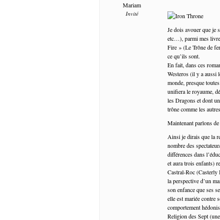
Mariam
Invité
Je dois avouer que je 
etc…), parmi mes livr
Fire » (Le Trône de fer
ce qu’ils sont.
En fait, dans ces roma
Westeros (il y a aussi 
monde, presque toutes 
unifiera le royaume, d
les Dragons et dont une
trône comme les autre
Maintenant parlons de la
Ainsi je dirais que la 
nombre des spectateur/t
différences dans l’édu
et aura trois enfants) r
Castral-Roc (Casterly R
la perspective d’un ma
son enfance que ses se
elle est mariée contre 
comportement hédoniste
Religion des Sept (une 