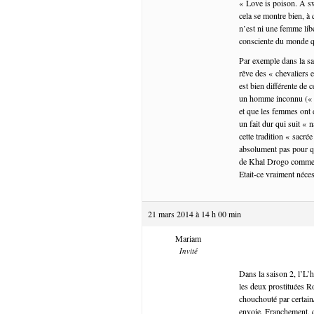
« Love is poison. A swe
cela se montre bien, à
n’est ni une femme lib
consciente du monde qu
Par exemple dans la sai
rêve des « chevaliers e
est bien différente de 
un homme inconnu (« r
et que les femmes ont d
un fait dur qui suit «
cette tradition « sacr
absolument pas pour que
de Khal Drogo comme un
Etait-ce vraiment néce
21 mars 2014 à 14 h 00 min
Mariam
Invité
Dans la saison 2, l’L’h
les deux prostituées R
chouchouté par certain
envoie. Franchement, q