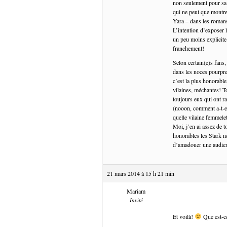
non seulement pour sa 
qui ne peut que montre
Yara – dans les romans,
L’intention d’exposer 
un peu moins explicite
franchement!
Selon certain(e)s fans,
dans les noces pourpr
c’est la plus honorable,
vilaines, méchantes! To
toujours eux qui ont 
(nooon, comment a-t-el
quelle vilaine femmele
Moi, j’en ai assez de 
honorables les Stark n
d’amadouer une audience
21 mars 2014 à 15 h 21 min
Mariam
Invité
Et voilà!
Que est-ce