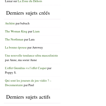
Lunar
sur
La Zone du Dehors
Derniers sujets créés
Archère
par
babach
The Woman King
par
Liam
The Northman
par
Lara
La bonne épouse
par
Arroway
Une nouvelle tendance ultra masculiniste
par
Anne, ma soeur Anne
L’effet Gremlins vs l’effet Casper
par
Poppy S.
Qui sont les joueurs de jeu vidéo ? –
Documentaire
par
Paul
Derniers sujets actifs