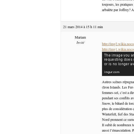
toujours, les pratique
arbalète par Joffrey? A
21 mars 2014 à 15 h 11 min
Mariam
Invité
http://img2.wikia.no
http://img1.wikia.no
Autres scènes répugna
(Iron Islands. Les Fer
femmes-sel, c’est a dir
pendant ses conflits av
Snow, le bâtard de lor
plus de considération q
Winterfell, fief des St
Nord prennent ce surno
Il subit de nombreux t
aussi l’émasculation. P