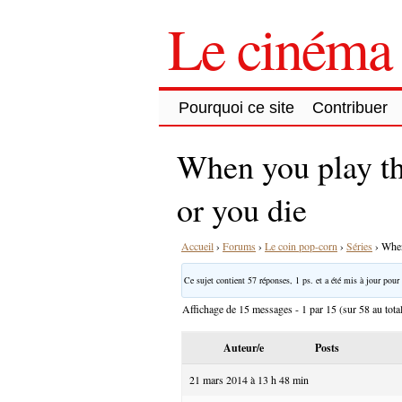
Le cinéma 
Pourquoi ce site
Contribuer
When you play t
or you die
Accueil
›
Forums
›
Le coin pop-corn
›
Séries
›
When
Ce sujet contient 57 réponses, 1 ps. et a été mis à jour pour 
Affichage de 15 messages - 1 par 15 (sur 58 au tota
Auteur/e
Posts
21 mars 2014 à 13 h 48 min