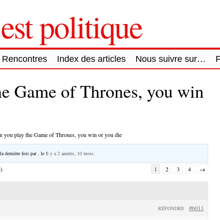
est politique
Rencontres
Index des articles
Nous suivre sur…
he Game of Thrones, you win
 you play the Game of Thrones, you win or you die
la dernière fois par
, le
Il y a 2 années, 10 mois
.
l)
1
2
3
4
→
#6011
RÉPONDRE