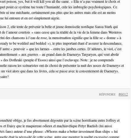
et poison, yes, but it will kill you all the same. » Elle n’a pas vraiment le choix et
 quel point ce système tue toute l’humanité, crée les imbroglio psychologiques. Ce
érée ni une méchante, certainement pas plus que les autres mais elle est au moins
e lui entoure et en est simplement aigrie.
son 2, elle tente de prévenir la belle et jeune demoiselle nordique Sansa Stark qui
t de l’amour courtois » sans cesse que la réalité de la vie de la femme dans Westeros
celui des chansons à l’eau de rose, la menstruation signifie que la fille se « donne » à
eady to be wedded and bedded »), le plus important étant d’assurer la descendance,
’autre « pouvoir » que les larmes – entre les jambes certes. D’ailleurs, le viol, c’est
 naturellement » aux guerres – au grand dam de Daenerys Targaryen, qui veut abolir
ée » des Dothraki (peuple d’Essos) ainsi que l’esclavage. Note : je ne comprends
lle raison les scénaristes ont-ils choisi de présenter la nuit des noces de Daenerys et
 viol alors que dans les livres, cela se passe avec le consentement de Daenerys.
ssaire?
#6012
RÉPONDRE
onnêteté oblige, je fus absolument dégoutée par la scène horrifiante entre Joffrey et
os et Daisy que le maquereau odieux et machiavélique Petyr Baelish (lui aussi
/e/s fans) auteur d’une phrase: »Whores make a better investment than ships » lui
uelle était la nécessité de cette scène, autre que montrer la nudité excessive comme