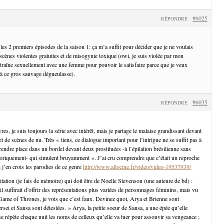
#6025
RÉPONDRE
s les 2 premiers épisodes de la saison 1: ça m’a suffit pour décider que je ne voulais
scènes violentes gratuites et de misogynie toxique (owi, je suis violée par mon
traîne sexuellement avec une femme pour pouvoir le satisfaire parce que je veux
à ce gros sauvage dégueulasse).
#6035
RÉPONDRE
res, je suis toujours la série avec intérêt, mais je partage le malaise grandissant devant
t de scènes de nu. Très « tiens, ce dialogue important pour l’intrigue ne se suffit pas à
rendre place dans un bordel devant deux prostituées -à l’épilation brésilienne sans
istoriquement- qui simulent bruyamment ». J’ai cru comprendre que c’était un reproche
 j’en crois les parodies de ce genre
http://www.allocine.fr/video/video-19537939/
citation (je fais de mémoire) qui doit être de Noelle Stevenson (une auteure de bd) :
il suffirait d’offrir des représentations plus variées de personnages féminins, mais vu
ame of Thrones, je vois que c’est faux. Devinez quoi, Arya et Brienne sont
sei et Sansa sont détestées. » Arya, la petite soeur de Sansa, a une épée qu’elle
et se répète chaque nuit les noms de celleux qu’elle va tuer pour assouvir sa vengeance ;