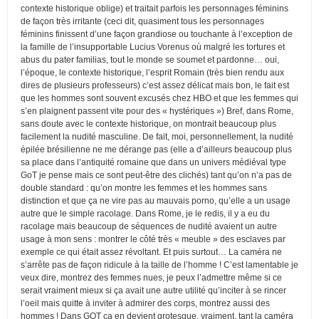
contexte historique oblige) et traitait parfois les personnages féminins
de façon très irritante (ceci dit, quasiment tous les personnages
féminins finissent d’une façon grandiose ou touchante à l’exception de
la famille de l’insupportable Lucius Vorenus où malgré les tortures et
abus du pater familias, tout le monde se soumet et pardonne… oui,
l’époque, le contexte historique, l’esprit Romain (très bien rendu aux
dires de plusieurs professeurs) c’est assez délicat mais bon, le fait est
que les hommes sont souvent excusés chez HBO et que les femmes qui
s’en plaignent passent vite pour des « hystériques ») Bref, dans Rome,
sans doute avec le contexte historique, on montrait beaucoup plus
facilement la nudité masculine. De fait, moi, personnellement, la nudité
épilée brésilienne ne me dérange pas (elle a d’ailleurs beaucoup plus
sa place dans l’antiquité romaine que dans un univers médiéval type
GoT je pense mais ce sont peut-être des clichés) tant qu’on n’a pas de
double standard : qu’on montre les femmes et les hommes sans
distinction et que ça ne vire pas au mauvais porno, qu’elle a un usage
autre que le simple racolage. Dans Rome, je le redis, il y a eu du
racolage mais beaucoup de séquences de nudité avaient un autre
usage à mon sens : montrer le côté très « meuble » des esclaves par
exemple ce qui était assez révoltant. Et puis surtout… La caméra ne
s’arrête pas de façon ridicule à la taille de l’homme ! C’est lamentable je
veux dire, montrez des femmes nues, je peux l’admettre même si ce
serait vraiment mieux si ça avait une autre utilité qu’inciter à se rincer
l’oeil mais quitte à inviter à admirer des corps, montrez aussi des
hommes ! Dans GOT ça en devient grotesque, vraiment, tant la caméra