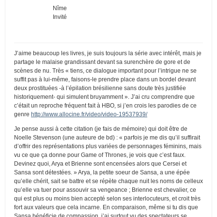
Nîme
Invité
J’aime beaucoup les livres, je suis toujours la série avec intérêt, mais je
partage le malaise grandissant devant sa surenchère de gore et de
scènes de nu. Très « tiens, ce dialogue important pour l’intrigue ne se
suffit pas à lui-même, faisons-le prendre place dans un bordel devant
deux prostituées -à l’épilation brésilienne sans doute très justifiée
historiquement- qui simulent bruyamment ». J’ai cru comprendre que
c’était un reproche fréquent fait à HBO, si j’en crois les parodies de ce
genre
http://www.allocine.fr/video/video-19537939/
Je pense aussi à cette citation (je fais de mémoire) qui doit être de
Noelle Stevenson (une auteure de bd) : « parfois je me dis qu’il suffirait
d’offrir des représentations plus variées de personnages féminins, mais
vu ce que ça donne pour Game of Thrones, je vois que c’est faux.
Devinez quoi, Arya et Brienne sont encensées alors que Cersei et
Sansa sont détestées. » Arya, la petite soeur de Sansa, a une épée
qu’elle chérit, sait se battre et se répète chaque nuit les noms de celleux
qu’elle va tuer pour assouvir sa vengeance ; Brienne est chevalier, ce
qui est plus ou moins bien accepté selon ses interlocuteurs, et croit très
fort aux valeurs que cela incarne. En comparaison, même si tu dis que
Sansa bénéficie de compassion, j’ai surtout vu des spectateurs se