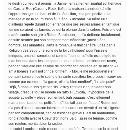
le destin qui leur est promis : à Jaime l’entraînement martial et l’héritage
de Castral-Roc (Casterly Rock, fief de la maison Lannister), à elle
l’apprentissage du chant et de la séduction, et la perspective d’un
mariage et de la soumission à un époux inconnu. Sa mère lui a
d’ailleurs répété durant son enfance que ses seules armes en tant que
femme seraient les larmes, ce qui la plonge dans la colère. Puis elle est
mariée contre son gré à Robert Baratheon, qui l’a déflorée brutalement,
ensuite heurtée par son comportement hédoniste (prostituées,
nombreuses amantes). Dans le roman, elle finit par être jugée par la
Religion des Sept (une sorte de la foi catholique) pour l’inceste,
intrigues, amants, complots et comme “penitence” elle est obligée de
marcher nue dans les rues pour un quart d’heure, entièrement rasée,
pendant laquelle elle essaye de montrer son courage en se disant: « I
am a lioness. I will not cringe for them. » Moi, je me recroqueville en
pensant combien cette scène effrayante suscitera les propos misogynes
comme par exemple : “la garce, elle l’a bien méritée!”, “la sale pute!”
Déjà, à chaque fois que son fils Joffrey tient les claques dans son
visage, presque tout le monde en raffole! Et voilà, l’hypocrisie de la
société actuelle – élever son enfant, bah ouaaais, c’est tellement
marrant de frapper les petits “c…s”!! Le fait que son “papa” Robert qui
n’a pas d’ailleurs aucun talent pour assurer son devoir d’un roi, l’ignore
par son comportement, bah ce n’est pas grave! C’est un bonhomme,
rond et touffu avec le Coeur d’or, non? Sa c…asse de femme, comme
son rejeton, méritait bien la raclée.
Le cadet Lannister, nain chouchou de tou(te)s, Tyrion passe la plupart