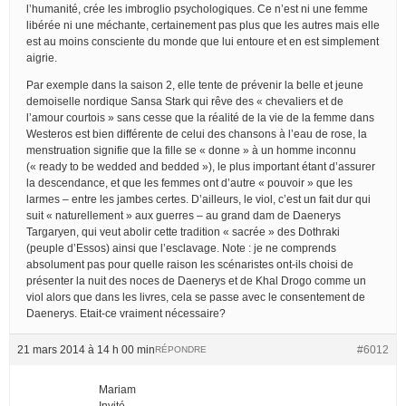
l’humanité, crée les imbroglio psychologiques. Ce n’est ni une femme
libérée ni une méchante, certainement pas plus que les autres mais elle
est au moins consciente du monde que lui entoure et en est simplement
aigrie.
Par exemple dans la saison 2, elle tente de prévenir la belle et jeune
demoiselle nordique Sansa Stark qui rêve des « chevaliers et de
l’amour courtois » sans cesse que la réalité de la vie de la femme dans
Westeros est bien différente de celui des chansons à l’eau de rose, la
menstruation signifie que la fille se « donne » à un homme inconnu
(« ready to be wedded and bedded »), le plus important étant d’assurer
la descendance, et que les femmes ont d’autre « pouvoir » que les
larmes – entre les jambes certes. D’ailleurs, le viol, c’est un fait dur qui
suit « naturellement » aux guerres – au grand dam de Daenerys
Targaryen, qui veut abolir cette tradition « sacrée » des Dothraki
(peuple d’Essos) ainsi que l’esclavage. Note : je ne comprends
absolument pas pour quelle raison les scénaristes ont-ils choisi de
présenter la nuit des noces de Daenerys et de Khal Drogo comme un
viol alors que dans les livres, cela se passe avec le consentement de
Daenerys. Etait-ce vraiment nécessaire?
21 mars 2014 à 14 h 00 min
#6012
RÉPONDRE
Mariam
Invité