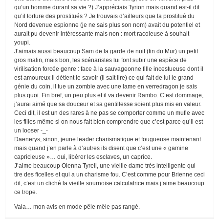
qu’un homme durant sa vie ?) J’appréciais Tyrion mais quand est-il dit
qu’il torture des prostitués ? Je trouvais d’ailleurs que la prostitué du
Nord devenue espionne (je ne sais plus son nom) avait du potentiel et
aurait pu devenir intéressante mais non : mort racoleuse à souhait
youpi.
J’aimais aussi beaucoup Sam de la garde de nuit (fin du Mur) un petit
gros malin, mais bon, les scénaristes lui font subir une espèce de
virilisation forcée genre : face à la sauvageonne fille incestueuse dont il
est amoureux il détient le savoir (il sait lire) ce qui fait de lui le grand
génie du coin, il tue un zombie avec une lame en verredragon je sais
plus quoi. Fin bref, un peu plus et il va devenir Rambo. C’est dommage,
j’aurai aimé que sa douceur et sa gentillesse soient plus mis en valeur.
Ceci dit, il est un des rares à ne pas se comporter comme un mufle avec
les filles même si on nous fait bien comprendre que c’est parce qu’il est
un looser -_-
Daenerys, sinon, jeune leader charismatique et fougueuse maintenant
mais quand j’en parle à d’autres ils disent que c’est une « gamine
capricieuse »… oui, libérer les esclaves, un caprice.
J’aime beaucoup Olenna Tyrell, une vieille dame très intelligente qui
tire des ficelles et qui a un charisme fou. C’est comme pour Brienne ceci
dit, c’est un cliché la vieille sournoise calculatrice mais j’aime beaucoup
ce trope.
Vala… mon avis en mode pêle mêle pas rangé.