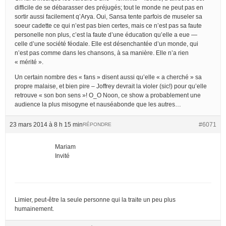
difficile de se débarasser des préjugés; tout le monde ne peut pas en
sortir aussi facilement q’Arya. Oui, Sansa tente parfois de museler sa
soeur cadette ce qui n’est pas bien certes, mais ce n’est pas sa faute
personelle non plus, c’est la faute d’une éducation qu’elle a eue —
celle d’une société féodale. Elle est désenchantée d’un monde, qui
n’est pas comme dans les chansons, à sa manière. Elle n’a rien
« mérité ».
Un certain nombre des « fans » disent aussi qu’elle « a cherché » sa
propre malaise, et bien pire – Joffrey devrait la violer (sic!) pour qu’elle
retrouve « son bon sens »! O_O Noon, ce show a probablement une
audience la plus misogyne et nauséabonde que les autres…
23 mars 2014 à 8 h 15 min
#6071
RÉPONDRE
Mariam
Invité
Limier, peut-être la seule personne qui la traite un peu plus
humainement.