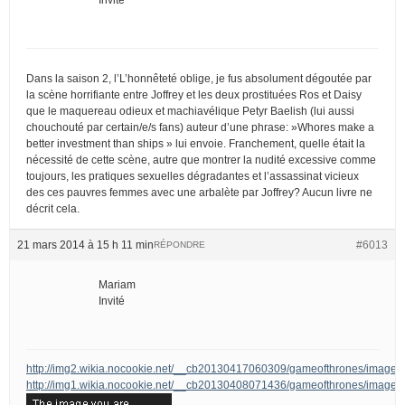
Dans la saison 2, l’L’honnêteté oblige, je fus absolument dégoutée par
la scène horrifiante entre Joffrey et les deux prostituées Ros et Daisy
que le maquereau odieux et machiavélique Petyr Baelish (lui aussi
chouchouté par certain/e/s fans) auteur d’une phrase: »Whores make a
better investment than ships » lui envoie. Franchement, quelle était la
nécessité de cette scène, autre que montrer la nudité excessive comme
toujours, les pratiques sexuelles dégradantes et l’assassinat vicieux
des ces pauvres femmes avec une arbalète par Joffrey? Aucun livre ne
décrit cela.
21 mars 2014 à 15 h 11 min
#6013
RÉPONDRE
Mariam
Invité
http://img2.wikia.nocookie.net/__cb20130417060309/gameofthrones/image
http://img1.wikia.nocookie.net/__cb20130408071436/gameofthrones/images