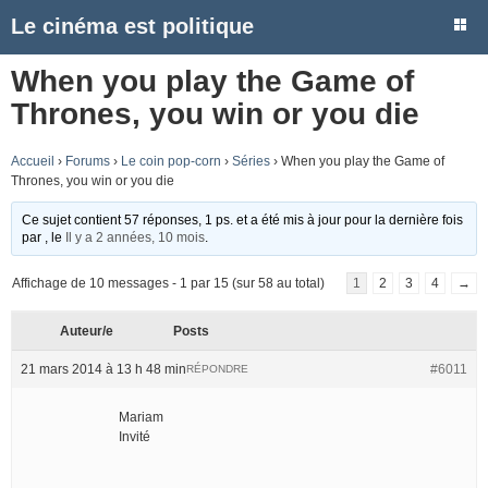
Le cinéma est politique
When you play the Game of
Thrones, you win or you die
Accueil
›
Forums
›
Le coin pop-corn
›
Séries
›
When you play the Game of
Thrones, you win or you die
Ce sujet contient 57 réponses, 1 ps. et a été mis à jour pour la dernière fois
par
, le
Il y a 2 années, 10 mois
.
Affichage de 10 messages - 1 par 15 (sur 58 au total)
1
2
3
4
→
Auteur/e
Posts
21 mars 2014 à 13 h 48 min
#6011
RÉPONDRE
Mariam
Invité