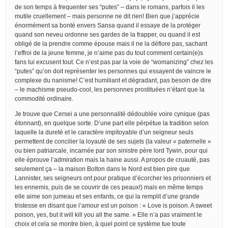
de son temps à frequenter ses “putes” – dans le romans, parfois il les
mutile cruellement – mais personne ne dit rien! Bien que j’apprécie
énormément sa bonté envers Sansa quand il essaye de la protéger
quand son neveu ordonne ses gardes de la frapper, ou quand il est
obligé de la prendre comme épouse mais il ne la déflore pas, sachant
l’effroi de la jeune femme, je n’aime pas du tout comment certain(e)s
fans lui excusent tout. Ce n’est pas par la voie de “womanizing” chez les
“putes” qu’on doit représenter les personnes qui essayent de vaincre le
complexe du nanisme! C’est humiliant et dégradant, pas besoin de dire
– le machisme pseudo-cool, les personnes prostituées n’étant que la
commodité ordinaire.
Je trouve que Cersei a une personnalité dédoublée voire cynique (pas
étonnant), en quelque sorte. D’une part elle pérpétue la tradition selon
laquelle la dureté et le caractère impitoyable d’un seigneur seuls
permettent de concilier la loyauté de ses sujets (la valeur « paternelle »
ou bien patriarcale, incarnée par son sinistre père lord Tywin, pour qui
elle éprouve l’admiration mais la haine aussi. A propos de cruauté, pas
seulement ça – la maison Bolton dans le Nord est bien pire que
Lannister, ses seigneurs ont pour pratique d’écorcher les prisonniers et
les ennemis, puis de se couvrir de ces peaux!) mais en même temps
elle aime son jumeau et ses enfants, ce qui la remplit d’une grande
tristesse en disant que l’amour est un poison : « Love is poison. A sweet
poison, yes, but it will kill you all the same. » Elle n’a pas vraiment le
choix et cela se montre bien, à quel point ce système tue toute