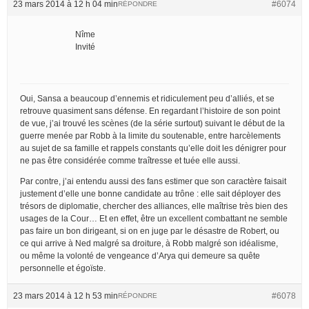
23 mars 2014 à 12 h 04 min
#6074
RÉPONDRE
Nîme
Invité
Oui, Sansa a beaucoup d’ennemis et ridiculement peu d’alliés, et se
retrouve quasiment sans défense. En regardant l’histoire de son point
de vue, j’ai trouvé les scènes (de la série surtout) suivant le début de la
guerre menée par Robb à la limite du soutenable, entre harcèlements
au sujet de sa famille et rappels constants qu’elle doit les dénigrer pour
ne pas être considérée comme traîtresse et tuée elle aussi.
Par contre, j’ai entendu aussi des fans estimer que son caractère faisait
justement d’elle une bonne candidate au trône : elle sait déployer des
trésors de diplomatie, chercher des alliances, elle maîtrise très bien des
usages de la Cour… Et en effet, être un excellent combattant ne semble
pas faire un bon dirigeant, si on en juge par le désastre de Robert, ou
ce qui arrive à Ned malgré sa droiture, à Robb malgré son idéalisme,
ou même la volonté de vengeance d’Arya qui demeure sa quête
personnelle et égoïste.
23 mars 2014 à 12 h 53 min
#6078
RÉPONDRE