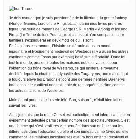
Je dois avouer que je suis passionnée de la littérture du genre fantasy
(Hunger Games, Lord of the Rings etc…), parmi mes livres préférés
figure une série de romans de George R. R. Martin « A Song of Ice and
Fire » (Le Trône de fer). Pour ceux et celles qui n’en sont pas encore
familiers, j’expliquerai en deux mots ce qu’ils sont.
En fait, dans ces romans, l’histoire se déroule dans un monde
imaginaire et typiquement médiéval de Westeros (il y a aussi les autres
continents comme Essos par exemple) basé sur la féodalité. Donc ici
tout le monde, presque toutes les maisons nobles rivalisent pour
l’obtention du trône royal de Westeros, ce qui unifiera le royaume,
déchiré depuis la chute de la dynastie des Targaryens, une maison qui
a toujours élevé les Dragons et dont une dernière héritière Daenerys
habitant sur le contitent oriental, tente de reconquérir le trône comme
les autres maisons de Westeros.
Maintenant parlons de la série télé. Bon, saison 1, c’était bien fait et
suivait les livres.
Ainsi je dirais que la reine Cersei est particulièrement intéressante, bien
évidemment détestée parmi certain nombre des spectateur/trice/s. C’est
une femme qui s’est senti très vite heurtée dans son enfance par les
différences dans l’éducation qu’elle et son jumeau Jaime (avec qui elle
commence les relations incestueuses et aura trois enfants) reçoivent et