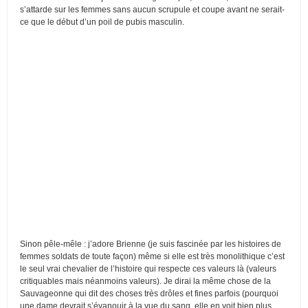
s’attarde sur les femmes sans aucun scrupule et coupe avant ne serait-
ce que le début d’un poil de pubis masculin.
Sinon pêle-mêle : j’adore Brienne (je suis fascinée par les histoires de
femmes soldats de toute façon) même si elle est très monolithique c’est
le seul vrai chevalier de l’histoire qui respecte ces valeurs là (valeurs
critiquables mais néanmoins valeurs). Je dirai la même chose de la
Sauvageonne qui dit des choses très drôles et fines parfois (pourquoi
une dame devrait s’évanouir à la vue du sang, elle en voit bien plus