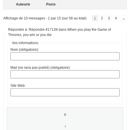
Auteur/e
Posts
Affichage de 10 messages - 1 par 15 (sur 58 au total)
1
2
3
4
→
Répondre à: Répondre #17139 dans When you play the Game of
Thrones, you win or you die
Vos informations:
Nom (obligatoire):
Mail (ne sera pas publié) (obligatoire):
Site Web: