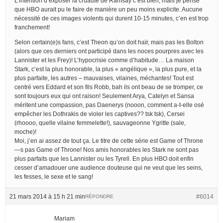
L’intention d’exposer la cruauté de Ramsay c’est bien, mais je pense
que HBO aurait pu le faire de manière un peu moins explicite. Aucune
nécessité de ces images violents qui durent 10-15 minutes, c’en est trop
franchement!
Selon certain(e)s fans, c’est Theon qu’on doit haïr, mais pas les Bolton
(alors que ces derniers ont participé dans les noces pourpres avec les
Lannister et les Frey)! L’hypocrisie comme d’habitude… La maison
Stark, c’est la plus honorable, la plus « angélique », la plus pure, et la
plus parfaite, les autres – mauvaises, vilaines, méchantes! Tout est
centré vers Eddard et son fils Robb, bah ils ont beau de se tromper, ce
sont toujours eux qui ont raison! Seulement Arya, Catelyn et Sansa
méritent une compassion, pas Daenerys (nooon, comment a-t-elle osé
empêcher les Dothrakis de violer les captives?? tsk tsk), Cersei
(rhoooo, quelle vilaine femmelette!), sauvageonne Ygritte (sale,
moche)!
Moi, j’en ai assez de tout ça. Le titre de cette série est Game of Throne
—s pas Game of Throne! Nos amis honorables les Stark ne sont pas
plus parfaits que les Lannister ou les Tyrell. En plus HBO doit enfin
cesser d’amadouer une audience douteuse qui ne veut que les seins,
les fesses, le sexe et le sang!
21 mars 2014 à 15 h 21 min
#6014
RÉPONDRE
Mariam