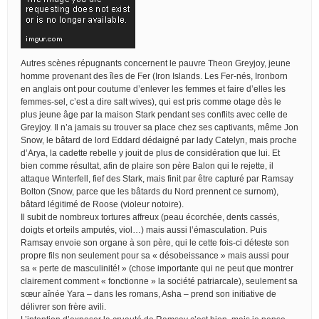
Autres scènes répugnants concernent le pauvre Theon Greyjoy, jeune
homme provenant des îles de Fer (Iron Islands. Les Fer-nés, Ironborn
en anglais ont pour coutume d’enlever les femmes et faire d’elles les
femmes-sel, c’est a dire salt wives), qui est pris comme otage dès le
plus jeune âge par la maison Stark pendant ses conflits avec celle de
Greyjoy. Il n’a jamais su trouver sa place chez ses captivants, même Jon
Snow, le bâtard de lord Eddard dédaigné par lady Catelyn, mais proche
d’Arya, la cadette rebelle y jouit de plus de considération que lui. Et
bien comme résultat, afin de plaire son père Balon qui le rejette, il
attaque Winterfell, fief des Stark, mais finit par être capturé par Ramsay
Bolton (Snow, parce que les bâtards du Nord prennent ce surnom),
bâtard légitimé de Roose (violeur notoire).
Il subit de nombreux tortures affreux (peau écorchée, dents cassés,
doigts et orteils amputés, viol…) mais aussi l’émasculation. Puis
Ramsay envoie son organe à son père, qui le cette fois-ci déteste son
propre fils non seulement pour sa « désobeissance » mais aussi pour
sa « perte de masculinité! » (chose importante qui ne peut que montrer
clairement comment « fonctionne » la société patriarcale), seulement sa
sœur aînée Yara – dans les romans, Asha – prend son initiative de
délivrer son frère avili.