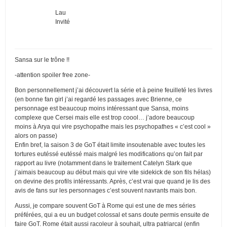
Lau
Invité
Sansa sur le trône !!
-attention spoiler free zone-
Bon personnellement j’ai découvert la série et à peine feuilleté les livres
(en bonne fan girl j’ai regardé les passages avec Brienne, ce
personnage est beaucoup moins intéressant que Sansa, moins
complexe que Cersei mais elle est trop coool… j’adore beaucoup
moins à Arya qui vire psychopathe mais les psychopathes « c’est cool »
alors on passe)
Enfin bref, la saison 3 de GoT était limite insoutenable avec toutes les
tortures eutéssé eutéssé mais malgré les modifications qu’on fait par
rapport au livre (notamment dans le traitement Catelyn Stark que
j’aimais beaucoup au début mais qui vire vite sidekick de son fils hélas)
on devine des profils intéressants. Après, c’est vrai que quand je lis des
avis de fans sur les personnages c’est souvent navrants mais bon.
Aussi, je compare souvent GoT à Rome qui est une de mes séries
préférées, qui a eu un budget colossal et sans doute permis ensuite de
faire GoT. Rome était aussi racoleur à souhait, ultra patriarcal (enfin