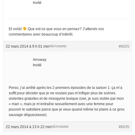
Invité
Et voilà!
Que est-ce que vous en pensez? J’attends vos
commentaires avec beaucoup d’intérêt.
22 mars 2014 à 9 h 01 min
#6025
RÉPONDRE
Arroway
Invité
Perso, j’ai arrêté après les 2 premiers épisodes de la saison 1: ça m’a
suffit pour décider que je ne voulais pas m’infliger plus de scènes
violentes gratuites et de misogynie toxique (owi, je suis violée par mon
« mari », mais je m’entraîne sexuellement avec une femme pour
pouvoir le satisfaire parce que je veux quand même lui plaire à ce gros
sauvage dégueulasse).
22 mars 2014 à 13 h 22 min
#6035
RÉPONDRE