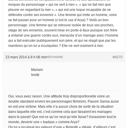
moquer du personnage « qui ne sert à rien », « qui ne fait rien que
pleurer en regardant la mer », « qui est une loque incapable de se
défendre contre ses ennemis ». Une femme qui imite un homme, voire
se fait passer pour un homme (c’est le cas d’Arya) ? Voilà un bon
personnage. Une femme qui se retrouve isolée de tous ses proches,
otage de ses ennemis, souvent mise en porte-à-faux puisque son frère
a entamé une guerre contre eux, menacée d’un mariage avec l’homme
qui a fait exécuter publiquement son père, et qui ne réagit que par les
manières qu’on lui a inculquées ? Elle ne sert vraiment à rien.
23 mars 2014 à 8 h 06 min
#6070
RÉPONDRE
Mariam
Invité
Oui, vous avez raison. Une attitude trop disproportionelle voire un
double standard envers les personnages féminins. Pauvre Sansa aussi
en est une victime. Mais elle n’a aucun choix de sortir de la situation
dans laquelle elle est, c’est comme cela que faisaient les mariages
dans le passé! Que est-ce qu’on veut qu’elle fasse? Assassiner tout le
monde, devenir une « badass » comme Arya?
On lui a inculqué les valeurs d’une « féminité » idéale, d’ailleurs c’est