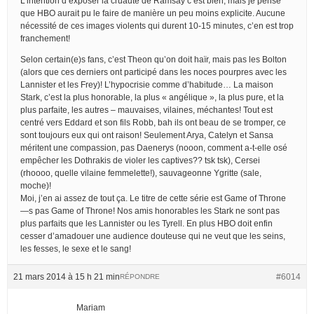
L’intention d’exposer la cruauté de Ramsay c’est bien, mais je pense
que HBO aurait pu le faire de manière un peu moins explicite. Aucune
nécessité de ces images violents qui durent 10-15 minutes, c’en est trop
franchement!
Selon certain(e)s fans, c’est Theon qu’on doit haïr, mais pas les Bolton
(alors que ces derniers ont participé dans les noces pourpres avec les
Lannister et les Frey)! L’hypocrisie comme d’habitude… La maison
Stark, c’est la plus honorable, la plus « angélique », la plus pure, et la
plus parfaite, les autres – mauvaises, vilaines, méchantes! Tout est
centré vers Eddard et son fils Robb, bah ils ont beau de se tromper, ce
sont toujours eux qui ont raison! Seulement Arya, Catelyn et Sansa
méritent une compassion, pas Daenerys (nooon, comment a-t-elle osé
empêcher les Dothrakis de violer les captives?? tsk tsk), Cersei
(rhoooo, quelle vilaine femmelette!), sauvageonne Ygritte (sale,
moche)!
Moi, j’en ai assez de tout ça. Le titre de cette série est Game of Throne
—s pas Game of Throne! Nos amis honorables les Stark ne sont pas
plus parfaits que les Lannister ou les Tyrell. En plus HBO doit enfin
cesser d’amadouer une audience douteuse qui ne veut que les seins,
les fesses, le sexe et le sang!
21 mars 2014 à 15 h 21 min
#6014
RÉPONDRE
Mariam