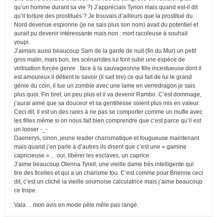
qu’un homme durant sa vie ?) J’appréciais Tyrion mais quand est-il dit
qu’il torture des prostitués ? Je trouvais d’ailleurs que la prostitué du
Nord devenue espionne (je ne sais plus son nom) avait du potentiel et
aurait pu devenir intéressante mais non : mort racoleuse à souhait
youpi.
J’aimais aussi beaucoup Sam de la garde de nuit (fin du Mur) un petit
gros malin, mais bon, les scénaristes lui font subir une espèce de
virilisation forcée genre : face à la sauvageonne fille incestueuse dont il
est amoureux il détient le savoir (il sait lire) ce qui fait de lui le grand
génie du coin, il tue un zombie avec une lame en verredragon je sais
plus quoi. Fin bref, un peu plus et il va devenir Rambo. C’est dommage,
j’aurai aimé que sa douceur et sa gentillesse soient plus mis en valeur.
Ceci dit, il est un des rares à ne pas se comporter comme un mufle avec
les filles même si on nous fait bien comprendre que c’est parce qu’il est
un looser -_-
Daenerys, sinon, jeune leader charismatique et fougueuse maintenant
mais quand j’en parle à d’autres ils disent que c’est une « gamine
capricieuse »… oui, libérer les esclaves, un caprice.
J’aime beaucoup Olenna Tyrell, une vieille dame très intelligente qui
tire des ficelles et qui a un charisme fou. C’est comme pour Brienne ceci
dit, c’est un cliché la vieille sournoise calculatrice mais j’aime beaucoup
ce trope.
Vala… mon avis en mode pêle mêle pas rangé.