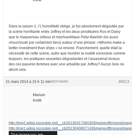
Dans la saison 2, l’L’honnêteté oblige, je fus absolument dégoutée par
la scène horrifiante entre Joffrey et les deux prostituées Ros et Daisy
que le maquereau odieux et machiavélique Petyr Baelish (lui aussi
chouchouté par certain/e/s fans) auteur d’une phrase: »Whores make a
better investment than ships » lui envoie. Franchement, quelle était la
nécessité de cette scène, autre que montrer la nudité excessive comme
toujours, les pratiques sexuelles dégradantes et l’assassinat vicieux
des ces pauvres femmes avec une arbalète par Joffrey? Aucun livre ne
décrit cela.
21 mars 2014 à 15 h 11 min
#6013
RÉPONDRE
Mariam
Invité
http://img2.wikia.nocookie.net/__cb20130417060309/gameofthrones/image
http://img1.wikia.nocookie.net/__cb20130408071436/gameofthrones/images