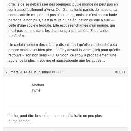
difficile de se débarasser des préjugés; tout le monde ne peut pas en
sortir aussi facilement q’Arya. Oui, Sansa tente parfois de museler sa
soeur cadette ce qui n’est pas bien certes, mais ce n’est pas sa faute
personelle non plus, c’est la faute d’une éducation qu’elle a eue —
celle d’une société féodale. Elle est désenchantée d’un monde, qui
n’est pas comme dans les chansons, à sa manière. Elle n’a rien
« mérité ».
Un certain nombre des « fans » disent aussi qu’elle « a cherché » sa
propre malaise, et bien pire – Joffrey devrait la violer (sic!) pour qu’elle
retrouve « son bon sens »! O_O Noon, ce show a probablement une
audience la plus misogyne et nauséabonde que les autres…
23 mars 2014 à 8 h 15 min
#6071
RÉPONDRE
Mariam
Invité
Limier, peut-être la seule personne qui la traite un peu plus
humainement.