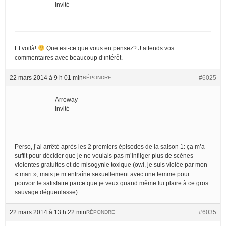
Invité
Et voilà!
Que est-ce que vous en pensez? J’attends vos
commentaires avec beaucoup d’intérêt.
22 mars 2014 à 9 h 01 min
#6025
RÉPONDRE
Arroway
Invité
Perso, j’ai arrêté après les 2 premiers épisodes de la saison 1: ça m’a
suffit pour décider que je ne voulais pas m’infliger plus de scènes
violentes gratuites et de misogynie toxique (owi, je suis violée par mon
« mari », mais je m’entraîne sexuellement avec une femme pour
pouvoir le satisfaire parce que je veux quand même lui plaire à ce gros
sauvage dégueulasse).
22 mars 2014 à 13 h 22 min
#6035
RÉPONDRE