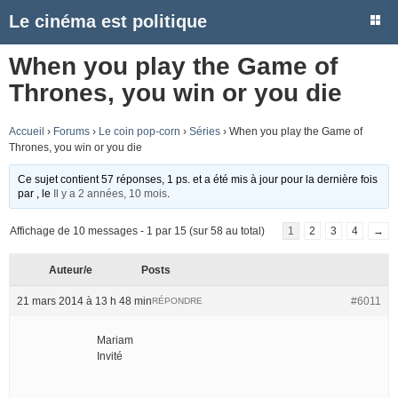
Le cinéma est politique
When you play the Game of
Thrones, you win or you die
Accueil
›
Forums
›
Le coin pop-corn
›
Séries
›
When you play the Game of
Thrones, you win or you die
Ce sujet contient 57 réponses, 1 ps. et a été mis à jour pour la dernière fois
par
, le
Il y a 2 années, 10 mois
.
Affichage de 10 messages - 1 par 15 (sur 58 au total)
1
2
3
4
→
Auteur/e
Posts
21 mars 2014 à 13 h 48 min
#6011
RÉPONDRE
Mariam
Invité