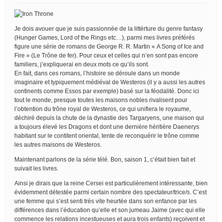
Je dois avouer que je suis passionnée de la littérture du genre fantasy
(Hunger Games, Lord of the Rings etc…), parmi mes livres préférés
figure une série de romans de George R. R. Martin « A Song of Ice and
Fire » (Le Trône de fer). Pour ceux et celles qui n’en sont pas encore
familiers, j’expliquerai en deux mots ce qu’ils sont.
En fait, dans ces romans, l’histoire se déroule dans un monde
imaginaire et typiquement médiéval de Westeros (il y a aussi les autres
continents comme Essos par exemple) basé sur la féodalité. Donc ici
tout le monde, presque toutes les maisons nobles rivalisent pour
l’obtention du trône royal de Westeros, ce qui unifiera le royaume,
déchiré depuis la chute de la dynastie des Targaryens, une maison qui
a toujours élevé les Dragons et dont une dernière héritière Daenerys
habitant sur le contitent oriental, tente de reconquérir le trône comme
les autres maisons de Westeros.
Maintenant parlons de la série télé. Bon, saison 1, c’était bien fait et
suivait les livres.
Ainsi je dirais que la reine Cersei est particulièrement intéressante, bien
évidemment détestée parmi certain nombre des spectateur/trice/s. C’est
une femme qui s’est senti très vite heurtée dans son enfance par les
différences dans l’éducation qu’elle et son jumeau Jaime (avec qui elle
commence les relations incestueuses et aura trois enfants) reçoivent et