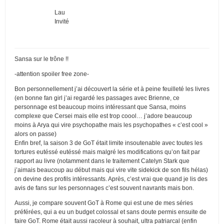
Lau
Invité
Sansa sur le trône !!
-attention spoiler free zone-
Bon personnellement j’ai découvert la série et à peine feuilleté les livres
(en bonne fan girl j’ai regardé les passages avec Brienne, ce
personnage est beaucoup moins intéressant que Sansa, moins
complexe que Cersei mais elle est trop coool… j’adore beaucoup
moins à Arya qui vire psychopathe mais les psychopathes « c’est cool »
alors on passe)
Enfin bref, la saison 3 de GoT était limite insoutenable avec toutes les
tortures eutéssé eutéssé mais malgré les modifications qu’on fait par
rapport au livre (notamment dans le traitement Catelyn Stark que
j’aimais beaucoup au début mais qui vire vite sidekick de son fils hélas)
on devine des profils intéressants. Après, c’est vrai que quand je lis des
avis de fans sur les personnages c’est souvent navrants mais bon.
Aussi, je compare souvent GoT à Rome qui est une de mes séries
préférées, qui a eu un budget colossal et sans doute permis ensuite de
faire GoT. Rome était aussi racoleur à souhait, ultra patriarcal (enfin