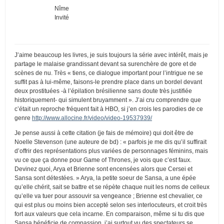
Nîme
Invité
J’aime beaucoup les livres, je suis toujours la série avec intérêt, mais je
partage le malaise grandissant devant sa surenchère de gore et de
scènes de nu. Très « tiens, ce dialogue important pour l’intrigue ne se
suffit pas à lui-même, faisons-le prendre place dans un bordel devant
deux prostituées -à l’épilation brésilienne sans doute très justifiée
historiquement- qui simulent bruyamment ». J’ai cru comprendre que
c’était un reproche fréquent fait à HBO, si j’en crois les parodies de ce
genre
http://www.allocine.fr/video/video-19537939/
Je pense aussi à cette citation (je fais de mémoire) qui doit être de
Noelle Stevenson (une auteure de bd) : « parfois je me dis qu’il suffirait
d’offrir des représentations plus variées de personnages féminins, mais
vu ce que ça donne pour Game of Thrones, je vois que c’est faux.
Devinez quoi, Arya et Brienne sont encensées alors que Cersei et
Sansa sont détestées. » Arya, la petite soeur de Sansa, a une épée
qu’elle chérit, sait se battre et se répète chaque nuit les noms de celleux
qu’elle va tuer pour assouvir sa vengeance ; Brienne est chevalier, ce
qui est plus ou moins bien accepté selon ses interlocuteurs, et croit très
fort aux valeurs que cela incarne. En comparaison, même si tu dis que
Sansa bénéficie de compassion, j’ai surtout vu des spectateurs se