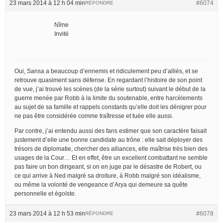
23 mars 2014 à 12 h 04 min
#6074
RÉPONDRE
Nîme
Invité
Oui, Sansa a beaucoup d’ennemis et ridiculement peu d’alliés, et se
retrouve quasiment sans défense. En regardant l’histoire de son point
de vue, j’ai trouvé les scènes (de la série surtout) suivant le début de la
guerre menée par Robb à la limite du soutenable, entre harcèlements
au sujet de sa famille et rappels constants qu’elle doit les dénigrer pour
ne pas être considérée comme traîtresse et tuée elle aussi.
Par contre, j’ai entendu aussi des fans estimer que son caractère faisait
justement d’elle une bonne candidate au trône : elle sait déployer des
trésors de diplomatie, chercher des alliances, elle maîtrise très bien des
usages de la Cour… Et en effet, être un excellent combattant ne semble
pas faire un bon dirigeant, si on en juge par le désastre de Robert, ou
ce qui arrive à Ned malgré sa droiture, à Robb malgré son idéalisme,
ou même la volonté de vengeance d’Arya qui demeure sa quête
personnelle et égoïste.
23 mars 2014 à 12 h 53 min
#6078
RÉPONDRE