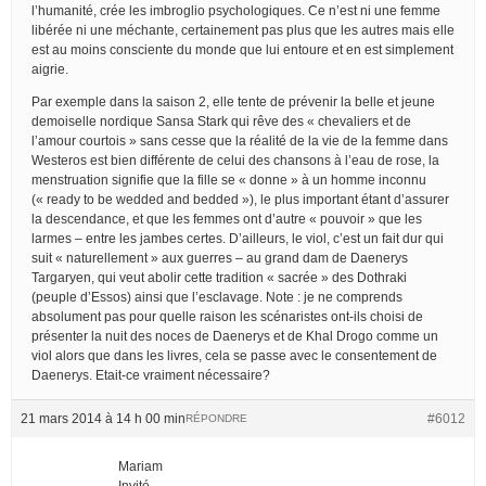
l’humanité, crée les imbroglio psychologiques. Ce n’est ni une femme
libérée ni une méchante, certainement pas plus que les autres mais elle
est au moins consciente du monde que lui entoure et en est simplement
aigrie.
Par exemple dans la saison 2, elle tente de prévenir la belle et jeune
demoiselle nordique Sansa Stark qui rêve des « chevaliers et de
l’amour courtois » sans cesse que la réalité de la vie de la femme dans
Westeros est bien différente de celui des chansons à l’eau de rose, la
menstruation signifie que la fille se « donne » à un homme inconnu
(« ready to be wedded and bedded »), le plus important étant d’assurer
la descendance, et que les femmes ont d’autre « pouvoir » que les
larmes – entre les jambes certes. D’ailleurs, le viol, c’est un fait dur qui
suit « naturellement » aux guerres – au grand dam de Daenerys
Targaryen, qui veut abolir cette tradition « sacrée » des Dothraki
(peuple d’Essos) ainsi que l’esclavage. Note : je ne comprends
absolument pas pour quelle raison les scénaristes ont-ils choisi de
présenter la nuit des noces de Daenerys et de Khal Drogo comme un
viol alors que dans les livres, cela se passe avec le consentement de
Daenerys. Etait-ce vraiment nécessaire?
21 mars 2014 à 14 h 00 min
#6012
RÉPONDRE
Mariam
Invité