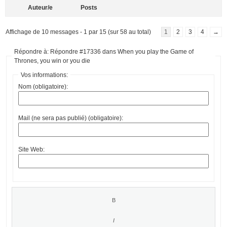
Auteur/e
Posts
Affichage de 10 messages - 1 par 15 (sur 58 au total)
1
2
3
4
→
Répondre à: Répondre #17336 dans When you play the Game of
Thrones, you win or you die
Vos informations:
Nom (obligatoire):
Mail (ne sera pas publié) (obligatoire):
Site Web: