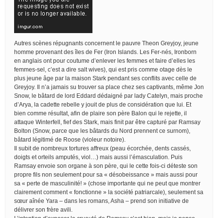
Autres scènes répugnants concernent le pauvre Theon Greyjoy, jeune
homme provenant des îles de Fer (Iron Islands. Les Fer-nés, Ironborn
en anglais ont pour coutume d’enlever les femmes et faire d’elles les
femmes-sel, c’est a dire salt wives), qui est pris comme otage dès le
plus jeune âge par la maison Stark pendant ses conflits avec celle de
Greyjoy. Il n’a jamais su trouver sa place chez ses captivants, même Jon
Snow, le bâtard de lord Eddard dédaigné par lady Catelyn, mais proche
d’Arya, la cadette rebelle y jouit de plus de considération que lui. Et
bien comme résultat, afin de plaire son père Balon qui le rejette, il
attaque Winterfell, fief des Stark, mais finit par être capturé par Ramsay
Bolton (Snow, parce que les bâtards du Nord prennent ce surnom),
bâtard légitimé de Roose (violeur notoire).
Il subit de nombreux tortures affreux (peau écorchée, dents cassés,
doigts et orteils amputés, viol…) mais aussi l’émasculation. Puis
Ramsay envoie son organe à son père, qui le cette fois-ci déteste son
propre fils non seulement pour sa « désobeissance » mais aussi pour
sa « perte de masculinité! » (chose importante qui ne peut que montrer
clairement comment « fonctionne » la société patriarcale), seulement sa
sœur aînée Yara – dans les romans, Asha – prend son initiative de
délivrer son frère avili.