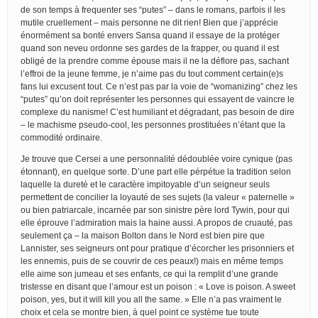
de son temps à frequenter ses “putes” – dans le romans, parfois il les
mutile cruellement – mais personne ne dit rien! Bien que j’apprécie
énormément sa bonté envers Sansa quand il essaye de la protéger
quand son neveu ordonne ses gardes de la frapper, ou quand il est
obligé de la prendre comme épouse mais il ne la déflore pas, sachant
l’effroi de la jeune femme, je n’aime pas du tout comment certain(e)s
fans lui excusent tout. Ce n’est pas par la voie de “womanizing” chez les
“putes” qu’on doit représenter les personnes qui essayent de vaincre le
complexe du nanisme! C’est humiliant et dégradant, pas besoin de dire
– le machisme pseudo-cool, les personnes prostituées n’étant que la
commodité ordinaire.
Je trouve que Cersei a une personnalité dédoublée voire cynique (pas
étonnant), en quelque sorte. D’une part elle pérpétue la tradition selon
laquelle la dureté et le caractère impitoyable d’un seigneur seuls
permettent de concilier la loyauté de ses sujets (la valeur « paternelle »
ou bien patriarcale, incarnée par son sinistre père lord Tywin, pour qui
elle éprouve l’admiration mais la haine aussi. A propos de cruauté, pas
seulement ça – la maison Bolton dans le Nord est bien pire que
Lannister, ses seigneurs ont pour pratique d’écorcher les prisonniers et
les ennemis, puis de se couvrir de ces peaux!) mais en même temps
elle aime son jumeau et ses enfants, ce qui la remplit d’une grande
tristesse en disant que l’amour est un poison : « Love is poison. A sweet
poison, yes, but it will kill you all the same. » Elle n’a pas vraiment le
choix et cela se montre bien, à quel point ce système tue toute