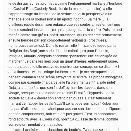
le destin qui leur est promis : à Jaime l’entraînement martial et l’héritage
de Castral-Roc (Casterly Rock, fief de la maison Lannister), à elle
l’apprentissage du chant et de la séduction, et la perspective d’un
mariage et de la soumission à un époux inconnu. Sa mère lui a
d’ailleurs répété durant son enfance que ses seules armes en tant que
femme seraient les larmes, ce qui la plonge dans la colère. Puis elle est
mariée contre son gré à Robert Baratheon, qui l’a déflorée brutalement,
ensuite heurtée par son comportement hédoniste (prostituées,
nombreuses amantes). Dans le roman, elle finit par être jugée par la
Religion des Sept (une sorte de la foi catholique) pour l’inceste,
intrigues, amants, complots et comme “penitence” elle est obligée de
marcher nue dans les rues pour un quart d’heure, entièrement rasée,
pendant laquelle elle essaye de montrer son courage en se disant: « I
am a lioness. I will not cringe for them. » Moi, je me recroqueville en
pensant combien cette scène effrayante suscitera les propos misogynes
comme par exemple : “la garce, elle l’a bien méritée!”, “la sale pute!”
Déjà, à chaque fois que son fils Joffrey tient les claques dans son
visage, presque tout le monde en raffole! Et voilà, l’hypocrisie de la
société actuelle – élever son enfant, bah ouaaais, c’est tellement
marrant de frapper les petits “c…s”!! Le fait que son “papa” Robert qui
n’a pas d’ailleurs aucun talent pour assurer son devoir d’un roi, l’ignore
par son comportement, bah ce n’est pas grave! C’est un bonhomme,
rond et touffu avec le Coeur d’or, non? Sa c…asse de femme, comme
son rejeton, méritait bien la raclée.
Le cadet Lannister, nain chouchou de tou(te)s, Tyrion passe la plupart