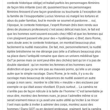
contexte historique oblige) et traitait parfois les personnages féminins
de façon très irritante (ceci dit, quasiment tous les personnages
féminins finissent d’une façon grandiose ou touchante à l’exception de
la famille de l’insupportable Lucius Vorenus où malgré les tortures et
abus du pater familias, tout le monde se soumet et pardonne… oui,
l’époque, le contexte historique, l’esprit Romain (très bien rendu aux
dires de plusieurs professeurs) c’est assez délicat mais bon, le fait est
que les hommes sont souvent excusés chez HBO et que les femmes qui
s’en plaignent passent vite pour des « hystériques ») Bref, dans Rome,
sans doute avec le contexte historique, on montrait beaucoup plus
facilement la nudité masculine. De fait, moi, personnellement, la nudité
épilée brésilienne ne me dérange pas (elle a d’ailleurs beaucoup plus
sa place dans l’antiquité romaine que dans un univers médiéval type
GoT je pense mais ce sont peut-être des clichés) tant qu’on n’a pas de
double standard : qu’on montre les femmes et les hommes sans
distinction et que ça ne vire pas au mauvais porno, qu’elle a un usage
autre que le simple racolage. Dans Rome, je le redis, il y a eu du
racolage mais beaucoup de séquences de nudité avaient un autre
usage à mon sens : montrer le côté très « meuble » des esclaves par
exemple ce qui était assez révoltant. Et puis surtout… La caméra ne
s’arrête pas de façon ridicule à la taille de l’homme ! C’est lamentable je
veux dire, montrez des femmes nues, je peux l’admettre même si ce
serait vraiment mieux si ça avait une autre utilité qu’inciter à se rincer
l’oeil mais quitte à inviter à admirer des corps, montrez aussi des
hommes ! Dans GOT ça en devient grotesque, vraiment, tant la caméra