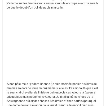
s’attarde sur les femmes sans aucun scrupule et coupe avant ne serait-
ce que le début d’un poil de pubis masculin.
Sinon pêle-mêle : j’adore Brienne (je suis fascinée par les histoires de
femmes soldats de toute façon) même si elle est très monolithique c’est
le seul vrai chevalier de l’histoire qui respecte ces valeurs là (valeurs
critiquables mais néanmoins valeurs). Je dirai la même chose de la
Sauvageonne qui dit des choses très drôles et fines parfois (pourquoi
une dame devrait s’évanouir à la vue du sang, elle en voit bien plus