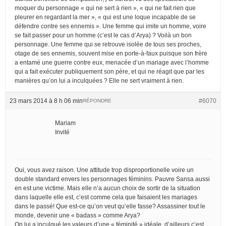
moquer du personnage « qui ne sert à rien », « qui ne fait rien que
pleurer en regardant la mer », « qui est une loque incapable de se
défendre contre ses ennemis ». Une femme qui imite un homme, voire
se fait passer pour un homme (c’est le cas d’Arya) ? Voilà un bon
personnage. Une femme qui se retrouve isolée de tous ses proches,
otage de ses ennemis, souvent mise en porte-à-faux puisque son frère
a entamé une guerre contre eux, menacée d’un mariage avec l’homme
qui a fait exécuter publiquement son père, et qui ne réagit que par les
manières qu’on lui a inculquées ? Elle ne sert vraiment à rien.
23 mars 2014 à 8 h 06 min
#6070
RÉPONDRE
Mariam
Invité
Oui, vous avez raison. Une attitude trop disproportionelle voire un
double standard envers les personnages féminins. Pauvre Sansa aussi
en est une victime. Mais elle n’a aucun choix de sortir de la situation
dans laquelle elle est, c’est comme cela que faisaient les mariages
dans le passé! Que est-ce qu’on veut qu’elle fasse? Assassiner tout le
monde, devenir une « badass » comme Arya?
On lui a inculqué les valeurs d’une « féminité » idéale, d’ailleurs c’est