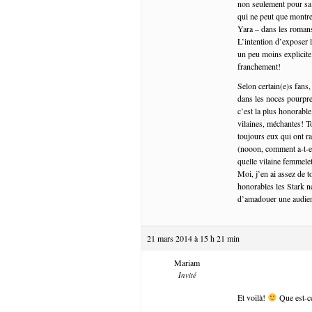
non seulement pour sa 
qui ne peut que montre
Yara – dans les romans,
L’intention d’exposer 
un peu moins explicite
franchement!
Selon certain(e)s fans,
dans les noces pourpr
c’est la plus honorable,
vilaines, méchantes! To
toujours eux qui ont 
(nooon, comment a-t-el
quelle vilaine femmele
Moi, j’en ai assez de 
honorables les Stark n
d’amadouer une audience
21 mars 2014 à 15 h 21 min
Mariam
Invité
Et voilà!
Que est-ce