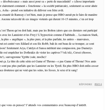
« désobeissance » mais aussi pour sa « perte de masculinité! » (chose importante
r clairement comment « fonctionne » la société patriarcale), seulement sa sœur aînée
 Asha – prend son initiative de délivrer son frère avili.
la cruauté de Ramsay c’est bien, mais je pense que HBO aurait pu le faire de manière
. Aucune nécessité de ces images violents qui durent 10-15 minutes, c’en est trop
 c’est Theon qu’on doit haïr, mais pas les Bolton (alors que ces derniers ont participé
es avec les Lannister et les Frey)! L’hypocrisie comme d’habitude… La maison Stark,
 la plus « angélique », la plus pure, et la plus parfaite, les autres – mauvaises,
ut est centré vers Eddard et son fils Robb, bah ils ont beau de se tromper, ce sont
raison! Seulement Arya, Catelyn et Sansa méritent une compassion, pas Daenerys
le osé empêcher les Dothrakis de violer les captives?? tsk tsk), Cersei (rhoooo,
tte!), sauvageonne Ygritte (sale, moche)!
tout ça. Le titre de cette série est Game of Throne—s pas Game of Throne! Nos amis
e sont pas plus parfaits que les Lannister ou les Tyrell. En plus HBO doit enfin cesser
 douteuse qui ne veut que les seins, les fesses, le sexe et le sang!
#6014
RÉPONDRE
 que vous en pensez? J’attends vos commentaires avec beaucoup d’intérêt.