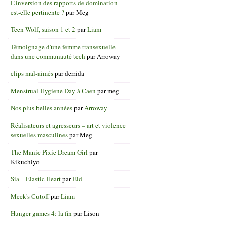
L’inversion des rapports de domination
est-elle pertinente ?
par
Meg
Teen Wolf, saison 1 et 2
par
Liam
Témoignage d'une femme transexuelle
dans une communauté tech
par
Arroway
clips mal-aimés
par
derrida
Menstrual Hygiene Day à Caen
par
meg
Nos plus belles années
par
Arroway
Réalisateurs et agresseurs – art et violence
sexuelles masculines
par
Meg
The Manic Pixie Dream Girl
par
Kikuchiyo
Sia – Elastic Heart
par
Eld
Meek's Cutoff
par
Liam
Hunger games 4: la fin
par
Lison