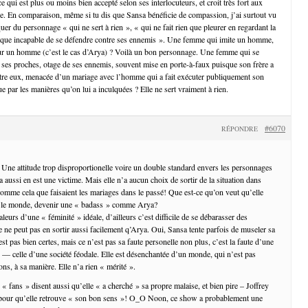
ce qui est plus ou moins bien accepté selon ses interlocuteurs, et croit très fort aux
ne. En comparaison, même si tu dis que Sansa bénéficie de compassion, j’ai surtout vu
er du personnage « qui ne sert à rien », « qui ne fait rien que pleurer en regardant la
loque incapable de se défendre contre ses ennemis ». Une femme qui imite un homme,
our un homme (c’est le cas d’Arya) ? Voilà un bon personnage. Une femme qui se
s ses proches, otage de ses ennemis, souvent mise en porte-à-faux puisque son frère a
tre eux, menacée d’un mariage avec l’homme qui a fait exécuter publiquement son
que par les manières qu’on lui a inculquées ? Elle ne sert vraiment à rien.
#6070
RÉPONDRE
 Une attitude trop disproportionelle voire un double standard envers les personnages
aussi en est une victime. Mais elle n’a aucun choix de sortir de la situation dans
t comme cela que faisaient les mariages dans le passé! Que est-ce qu’on veut qu’elle
t le monde, devenir une « badass » comme Arya?
aleurs d’une « féminité » idéale, d’ailleurs c’est difficile de se débarasser des
 ne peut pas en sortir aussi facilement q’Arya. Oui, Sansa tente parfois de museler sa
est pas bien certes, mais ce n’est pas sa faute personelle non plus, c’est la faute d’une
e — celle d’une société féodale. Elle est désenchantée d’un monde, qui n’est pas
s, à sa manière. Elle n’a rien « mérité ».
« fans » disent aussi qu’elle « a cherché » sa propre malaise, et bien pire – Joffrey
!) pour qu’elle retrouve « son bon sens »! O_O Noon, ce show a probablement une