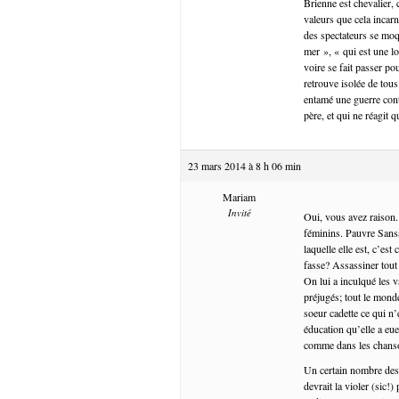
Brienne est chevalier, 
valeurs que cela incar
des spectateurs se moqu
mer », « qui est une 
voire se fait passer p
retrouve isolée de tou
entamé une guerre con
père, et qui ne réagit 
23 mars 2014 à 8 h 06 min
Mariam
Invité
Oui, vous avez raison.
féminins. Pauvre Sansa 
laquelle elle est, c’es
fasse? Assassiner tou
On lui a inculqué les v
préjugés; tout le monde
soeur cadette ce qui n’
éducation qu’elle a eu
comme dans les chanson
Un certain nombre des 
devrait la violer (sic