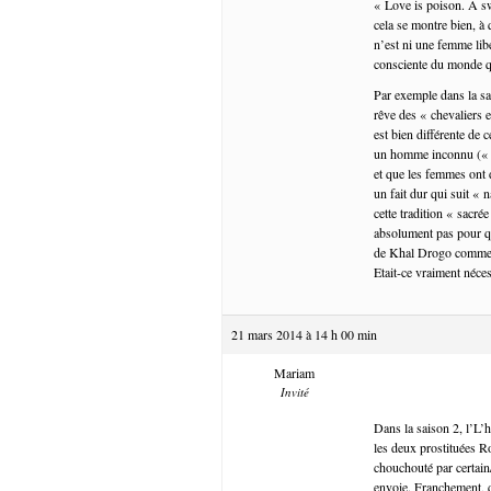
« Love is poison. A swe
cela se montre bien, à
n’est ni une femme lib
consciente du monde qu
Par exemple dans la sai
rêve des « chevaliers e
est bien différente de 
un homme inconnu (« r
et que les femmes ont d
un fait dur qui suit «
cette tradition « sacr
absolument pas pour que
de Khal Drogo comme un
Etait-ce vraiment néce
21 mars 2014 à 14 h 00 min
Mariam
Invité
Dans la saison 2, l’L’h
les deux prostituées R
chouchouté par certain
envoie. Franchement, q