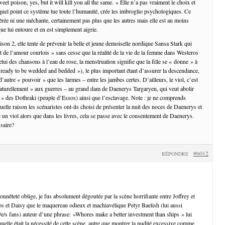
et poison, yes, but it will kill you all the same. » Elle n’a pas vraiment le choix et
 quel point ce système tue toute l’humanité, crée les imbroglio psychologiques. Ce
érée ni une méchante, certainement pas plus que les autres mais elle est au moins
e lui entoure et en est simplement aigrie.
son 2, elle tente de prévenir la belle et jeune demoiselle nordique Sansa Stark qui
t de l’amour courtois » sans cesse que la réalité de la vie de la femme dans Westeros
celui des chansons à l’eau de rose, la menstruation signifie que la fille se « donne » à
eady to be wedded and bedded »), le plus important étant d’assurer la descendance,
’autre « pouvoir » que les larmes – entre les jambes certes. D’ailleurs, le viol, c’est
 naturellement » aux guerres – au grand dam de Daenerys Targaryen, qui veut abolir
ée » des Dothraki (peuple d’Essos) ainsi que l’esclavage. Note : je ne comprends
lle raison les scénaristes ont-ils choisi de présenter la nuit des noces de Daenerys et
 viol alors que dans les livres, cela se passe avec le consentement de Daenerys.
ssaire?
#6012
RÉPONDRE
onnêteté oblige, je fus absolument dégoutée par la scène horrifiante entre Joffrey et
os et Daisy que le maquereau odieux et machiavélique Petyr Baelish (lui aussi
/e/s fans) auteur d’une phrase: »Whores make a better investment than ships » lui
uelle était la nécessité de cette scène, autre que montrer la nudité excessive comme