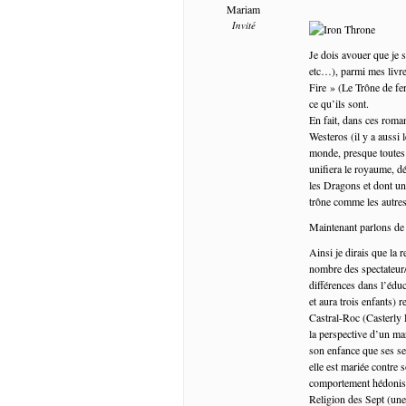
Mariam
Invité
Je dois avouer que je 
etc…), parmi mes livr
Fire » (Le Trône de fer
ce qu’ils sont.
En fait, dans ces roma
Westeros (il y a aussi 
monde, presque toutes 
unifiera le royaume, d
les Dragons et dont une
trône comme les autre
Maintenant parlons de la
Ainsi je dirais que la 
nombre des spectateur/t
différences dans l’édu
et aura trois enfants) r
Castral-Roc (Casterly R
la perspective d’un ma
son enfance que ses se
elle est mariée contre 
comportement hédoniste
Religion des Sept (une 