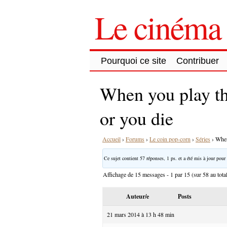
Le cinéma 
Pourquoi ce site
Contribuer
When you play t
or you die
Accueil
›
Forums
›
Le coin pop-corn
›
Séries
›
When
Ce sujet contient 57 réponses, 1 ps. et a été mis à jour pour 
Affichage de 15 messages - 1 par 15 (sur 58 au tota
Auteur/e
Posts
21 mars 2014 à 13 h 48 min