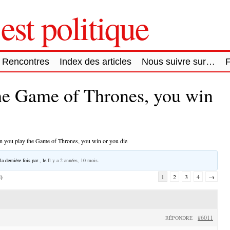
est politique
Rencontres
Index des articles
Nous suivre sur…
he Game of Thrones, you win
 you play the Game of Thrones, you win or you die
la dernière fois par
, le
Il y a 2 années, 10 mois
.
l)
1
2
3
4
→
#6011
RÉPONDRE