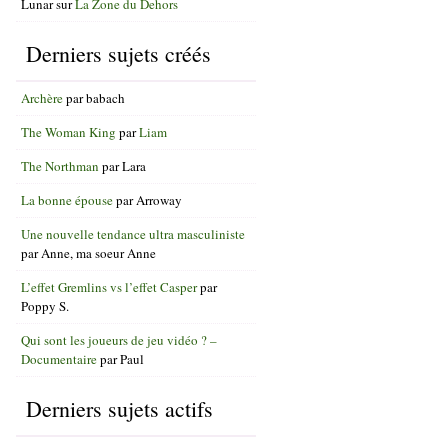
Lunar
sur
La Zone du Dehors
Derniers sujets créés
Archère
par
babach
The Woman King
par
Liam
The Northman
par
Lara
La bonne épouse
par
Arroway
Une nouvelle tendance ultra masculiniste
par
Anne, ma soeur Anne
L’effet Gremlins vs l’effet Casper
par
Poppy S.
Qui sont les joueurs de jeu vidéo ? –
Documentaire
par
Paul
Derniers sujets actifs