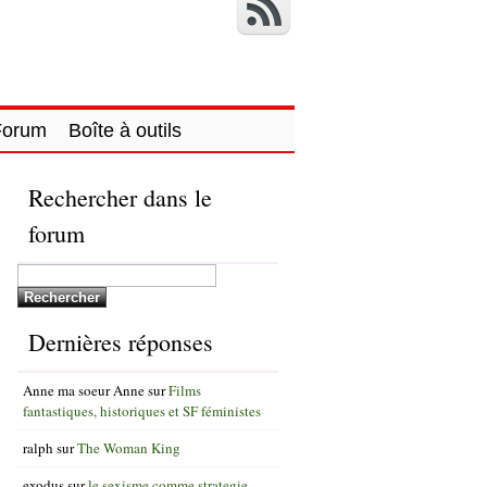
Forum
Boîte à outils
Rechercher dans le
forum
Dernières réponses
Anne ma soeur Anne
sur
Films
fantastiques, historiques et SF féministes
ralph
sur
The Woman King
exodus
sur
le sexisme comme strategie