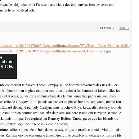
s sexuelles dégradantes et l’assassinat vicieux des ces pauvres femmes avec une
ucun livre ne décrit cela.
#6013
RÉPONDRE
cookie.net/__cb20130417060309/gameofthrones/images/7/7c/Theon_Rape_Skinner_S303.jpg
cookie.net/__cb20130408071436/gameofthrones/images/e/ef/TheonS3x02.jpg
nts concernent le pauvre Theon Greyjoy, jeune homme provenant des îles de Fer
-nés, Ironborn en anglais ont pour coutume d’enlever les femmes et faire d’elles les
e salt wives), qui est pris comme otage dès le plus jeune âge par la maison Stark
ec celle de Greyjoy. Il n’a jamais su trouver sa place chez ses captivants, même Jon
d Eddard dédaigné par lady Catelyn, mais proche d’Arya, la cadette rebelle y jouit de
ue lui. Et bien comme résultat, afin de plaire son père Balon qui le rejette, il attaque
ark, mais finit par être capturé par Ramsay Bolton (Snow, parce que les bâtards du
m), bâtard légitimé de Roose (violeur notoire).
ortures affreux (peau écorchée, dents cassés, doigts et orteils amputés, viol…) mais
uis Ramsay envoie son organe à son père, qui le cette fois-ci déteste son propre fils