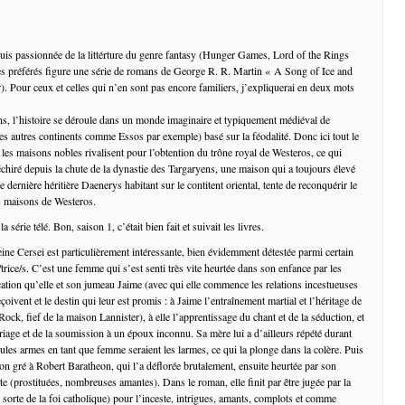
suis passionnée de la littérture du genre fantasy (Hunger Games, Lord of the Rings
es préférés figure une série de romans de George R. R. Martin « A Song of Ice and
). Pour ceux et celles qui n’en sont pas encore familiers, j’expliquerai en deux mots
ns, l’histoire se déroule dans un monde imaginaire et typiquement médiéval de
les autres continents comme Essos par exemple) basé sur la féodalité. Donc ici tout le
les maisons nobles rivalisent pour l’obtention du trône royal de Westeros, ce qui
échiré depuis la chute de la dynastie des Targaryens, une maison qui a toujours élevé
 dernière héritière Daenerys habitant sur le contitent oriental, tente de reconquérir le
s maisons de Westeros.
 série télé. Bon, saison 1, c’était bien fait et suivait les livres.
reine Cersei est particulièrement intéressante, bien évidemment détestée parmi certain
rice/s. C’est une femme qui s’est senti très vite heurtée dans son enfance par les
cation qu’elle et son jumeau Jaime (avec qui elle commence les relations incestueuses
eçoivent et le destin qui leur est promis : à Jaime l’entraînement martial et l’héritage de
ock, fief de la maison Lannister), à elle l’apprentissage du chant et de la séduction, et
riage et de la soumission à un époux inconnu. Sa mère lui a d’ailleurs répété durant
ules armes en tant que femme seraient les larmes, ce qui la plonge dans la colère. Puis
son gré à Robert Baratheon, qui l’a déflorée brutalement, ensuite heurtée par son
 (prostituées, nombreuses amantes). Dans le roman, elle finit par être jugée par la
sorte de la foi catholique) pour l’inceste, intrigues, amants, complots et comme