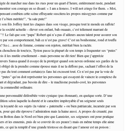
bligée de marcher nue dans les rues pour un quart d’heure, entièrement rasée, pendant
 montrer son courage en se disant: « I am a lioness. I will not cringe for them. » Moi,
 pensant combien cette scène effrayante suscitera les propos misogynes comme par
e l’a bien méritée!”, “la sale pute!”
 son fils Joffrey tient les claques dans son visage, presque tout le monde en raffole!
de la société actuelle – élever son enfant, bah ouaaais, c’est tellement marrant de
”!! Le fait que son “papa” Robert qui n’a pas d’ailleurs aucun talent pour assurer son
ore par son comportement, bah ce n’est pas grave! C’est un bonhomme, rond et touffu
n? Sa c…asse de femme, comme son rejeton, méritait bien la raclée.
in chouchou de tou(te)s, Tyrion passe la plupart de son temps à frequenter ses “putes”
is il les mutile cruellement – mais personne ne dit rien! Bien que j’apprécie
nvers Sansa quand il essaye de la protéger quand son neveu ordonne ses gardes de la
t obligé de la prendre comme épouse mais il ne la déflore pas, sachant l’effroi de la
 pas du tout comment certain(e)s fans lui excusent tout. Ce n’est pas par la voie de
“putes” qu’on doit représenter les personnes qui essayent de vaincre le complexe du
nt et dégradant, pas besoin de dire – le machisme pseudo-cool, les personnes
e la commodité ordinaire.
 une personnalité dédoublée voire cynique (pas étonnant), en quelque sorte. D’une
adition selon laquelle la dureté et le caractère impitoyable d’un seigneur seuls
 la loyauté de ses sujets (la valeur « paternelle » ou bien patriarcale, incarnée par son
n, pour qui elle éprouve l’admiration mais la haine aussi. A propos de cruauté, pas
on Bolton dans le Nord est bien pire que Lannister, ses seigneurs ont pour pratique
iers et les ennemis, puis de se couvrir de ces peaux!) mais en même temps elle aime
ts, ce qui la remplit d’une grande tristesse en disant que l’amour est un poison :