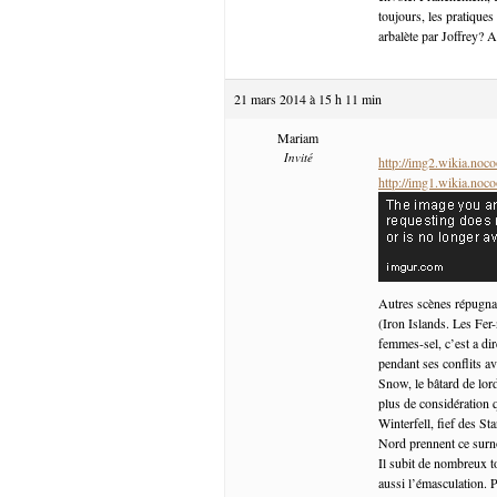
toujours, les pratique
arbalète par Joffrey? A
21 mars 2014 à 15 h 11 min
Mariam
Invité
http://img2.wikia.no
http://img1.wikia.no
Autres scènes répugna
(Iron Islands. Les Fer
femmes-sel, c’est a dir
pendant ses conflits av
Snow, le bâtard de lor
plus de considération q
Winterfell, fief des St
Nord prennent ce surno
Il subit de nombreux t
aussi l’émasculation. P