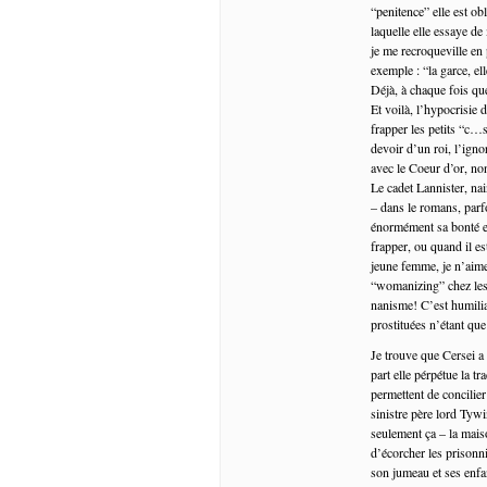
“penitence” elle est o
laquelle elle essaye de
je me recroqueville en
exemple : “la garce, ell
Déjà, à chaque fois que
Et voilà, l’hypocrisie 
frapper les petits “c…s
devoir d’un roi, l’ign
avec le Coeur d’or, no
Le cadet Lannister, na
– dans le romans, parfo
énormément sa bonté e
frapper, ou quand il es
jeune femme, je n’aime
“womanizing” chez les 
nanisme! C’est humilia
prostituées n’étant qu
Je trouve que Cersei a
part elle pérpétue la tr
permettent de concilier
sinistre père lord Tywi
seulement ça – la mais
d’écorcher les prisonn
son jumeau et ses enfan