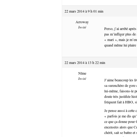
22 mars 2014 à 9 h 01 min
Arroway
Invité
Perso, j’ai arrêté aprè
pas m’infliger plus de 
« mari », mais je m’en
quand même lui plaire 
22 mars 2014 à 13 h 22 min
Nîme
Invité
J’aime beaucoup les liv
sa surenchère de gore e
lui-même, faisons-le p
doute très justifiée h
fréquent fait à HBO, si
Je pense aussi à cette 
« parfois je me dis qu’
ce que ça donne pour G
encensées alors que Cer
chérit, sait se battre 