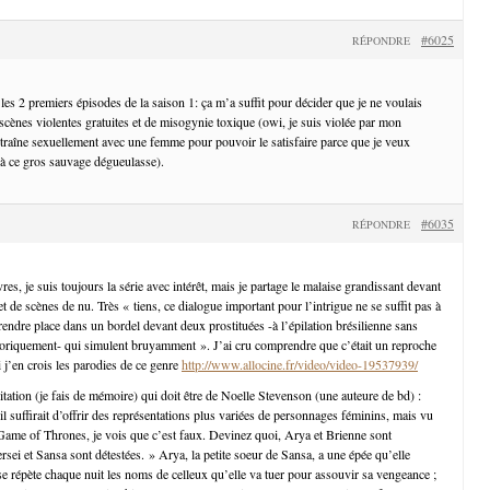
#6025
RÉPONDRE
s les 2 premiers épisodes de la saison 1: ça m’a suffit pour décider que je ne voulais
scènes violentes gratuites et de misogynie toxique (owi, je suis violée par mon
traîne sexuellement avec une femme pour pouvoir le satisfaire parce que je veux
à ce gros sauvage dégueulasse).
#6035
RÉPONDRE
res, je suis toujours la série avec intérêt, mais je partage le malaise grandissant devant
t de scènes de nu. Très « tiens, ce dialogue important pour l’intrigue ne se suffit pas à
rendre place dans un bordel devant deux prostituées -à l’épilation brésilienne sans
istoriquement- qui simulent bruyamment ». J’ai cru comprendre que c’était un reproche
 j’en crois les parodies de ce genre
http://www.allocine.fr/video/video-19537939/
citation (je fais de mémoire) qui doit être de Noelle Stevenson (une auteure de bd) :
il suffirait d’offrir des représentations plus variées de personnages féminins, mais vu
ame of Thrones, je vois que c’est faux. Devinez quoi, Arya et Brienne sont
sei et Sansa sont détestées. » Arya, la petite soeur de Sansa, a une épée qu’elle
et se répète chaque nuit les noms de celleux qu’elle va tuer pour assouvir sa vengeance ;