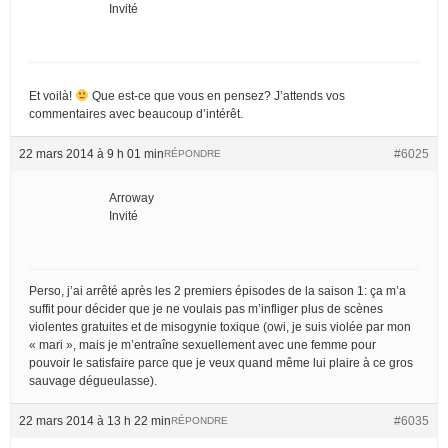
Invité
Et voilà!
Que est-ce que vous en pensez? J’attends vos
commentaires avec beaucoup d’intérêt.
22 mars 2014 à 9 h 01 min
#6025
RÉPONDRE
Arroway
Invité
Perso, j’ai arrêté après les 2 premiers épisodes de la saison 1: ça m’a
suffit pour décider que je ne voulais pas m’infliger plus de scènes
violentes gratuites et de misogynie toxique (owi, je suis violée par mon
« mari », mais je m’entraîne sexuellement avec une femme pour
pouvoir le satisfaire parce que je veux quand même lui plaire à ce gros
sauvage dégueulasse).
22 mars 2014 à 13 h 22 min
#6035
RÉPONDRE