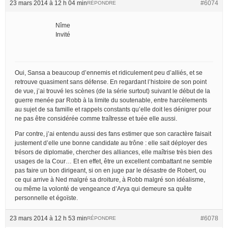
23 mars 2014 à 12 h 04 min
#6074
RÉPONDRE
Nîme
Invité
Oui, Sansa a beaucoup d’ennemis et ridiculement peu d’alliés, et se
retrouve quasiment sans défense. En regardant l’histoire de son point
de vue, j’ai trouvé les scènes (de la série surtout) suivant le début de la
guerre menée par Robb à la limite du soutenable, entre harcèlements
au sujet de sa famille et rappels constants qu’elle doit les dénigrer pour
ne pas être considérée comme traîtresse et tuée elle aussi.
Par contre, j’ai entendu aussi des fans estimer que son caractère faisait
justement d’elle une bonne candidate au trône : elle sait déployer des
trésors de diplomatie, chercher des alliances, elle maîtrise très bien des
usages de la Cour… Et en effet, être un excellent combattant ne semble
pas faire un bon dirigeant, si on en juge par le désastre de Robert, ou
ce qui arrive à Ned malgré sa droiture, à Robb malgré son idéalisme,
ou même la volonté de vengeance d’Arya qui demeure sa quête
personnelle et égoïste.
23 mars 2014 à 12 h 53 min
#6078
RÉPONDRE