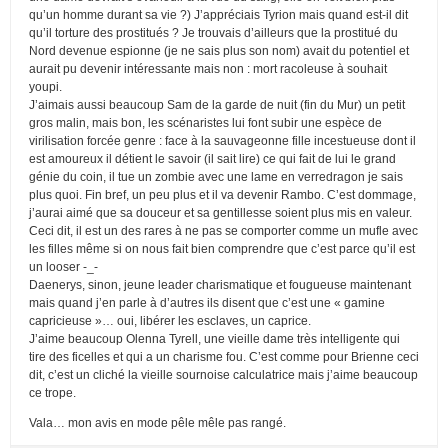
qu’un homme durant sa vie ?) J’appréciais Tyrion mais quand est-il dit
qu’il torture des prostitués ? Je trouvais d’ailleurs que la prostitué du
Nord devenue espionne (je ne sais plus son nom) avait du potentiel et
aurait pu devenir intéressante mais non : mort racoleuse à souhait
youpi.
J’aimais aussi beaucoup Sam de la garde de nuit (fin du Mur) un petit
gros malin, mais bon, les scénaristes lui font subir une espèce de
virilisation forcée genre : face à la sauvageonne fille incestueuse dont il
est amoureux il détient le savoir (il sait lire) ce qui fait de lui le grand
génie du coin, il tue un zombie avec une lame en verredragon je sais
plus quoi. Fin bref, un peu plus et il va devenir Rambo. C’est dommage,
j’aurai aimé que sa douceur et sa gentillesse soient plus mis en valeur.
Ceci dit, il est un des rares à ne pas se comporter comme un mufle avec
les filles même si on nous fait bien comprendre que c’est parce qu’il est
un looser -_-
Daenerys, sinon, jeune leader charismatique et fougueuse maintenant
mais quand j’en parle à d’autres ils disent que c’est une « gamine
capricieuse »… oui, libérer les esclaves, un caprice.
J’aime beaucoup Olenna Tyrell, une vieille dame très intelligente qui
tire des ficelles et qui a un charisme fou. C’est comme pour Brienne ceci
dit, c’est un cliché la vieille sournoise calculatrice mais j’aime beaucoup
ce trope.
Vala… mon avis en mode pêle mêle pas rangé.