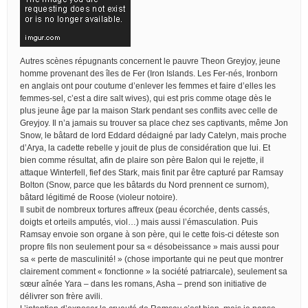
Autres scènes répugnants concernent le pauvre Theon Greyjoy, jeune
homme provenant des îles de Fer (Iron Islands. Les Fer-nés, Ironborn
en anglais ont pour coutume d’enlever les femmes et faire d’elles les
femmes-sel, c’est a dire salt wives), qui est pris comme otage dès le
plus jeune âge par la maison Stark pendant ses conflits avec celle de
Greyjoy. Il n’a jamais su trouver sa place chez ses captivants, même Jon
Snow, le bâtard de lord Eddard dédaigné par lady Catelyn, mais proche
d’Arya, la cadette rebelle y jouit de plus de considération que lui. Et
bien comme résultat, afin de plaire son père Balon qui le rejette, il
attaque Winterfell, fief des Stark, mais finit par être capturé par Ramsay
Bolton (Snow, parce que les bâtards du Nord prennent ce surnom),
bâtard légitimé de Roose (violeur notoire).
Il subit de nombreux tortures affreux (peau écorchée, dents cassés,
doigts et orteils amputés, viol…) mais aussi l’émasculation. Puis
Ramsay envoie son organe à son père, qui le cette fois-ci déteste son
propre fils non seulement pour sa « désobeissance » mais aussi pour
sa « perte de masculinité! » (chose importante qui ne peut que montrer
clairement comment « fonctionne » la société patriarcale), seulement sa
sœur aînée Yara – dans les romans, Asha – prend son initiative de
délivrer son frère avili.