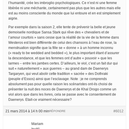
l’humanité, crée les imbroglio psychologiques. Ce n’est ni une femme
libérée ni une méchante, certainement pas plus que les autres mais elle
est au moins consciente du monde que lui entoure et en est simplement
aigrie.
Par exemple dans la saison 2, elle tente de prévenir la belle et jeune
demoiselle nordique Sansa Stark qui rêve des « chevaliers et de
l’amour courtois » sans cesse que la réalité de la vie de la femme dans
Westeros est bien différente de celui des chansons à l’eau de rose, la
menstruation signifie que la fille se « donne » à un homme inconnu
(« ready to be wedded and bedded »), le plus important étant d’assurer
la descendance, et que les femmes ont d’autre « pouvoir » que les
larmes – entre les jambes certes. D’ailleurs, le viol, c’est un fait dur qui
suit « naturellement » aux guerres – au grand dam de Daenerys
Targaryen, qui veut abolir cette tradition « sacrée » des Dothraki
(peuple d’Essos) ainsi que l’esclavage. Note : je ne comprends
absolument pas pour quelle raison les scénaristes ont-ils choisi de
présenter la nuit des noces de Daenerys et de Khal Drogo comme un
viol alors que dans les livres, cela se passe avec le consentement de
Daenerys. Etait-ce vraiment nécessaire?
21 mars 2014 à 14 h 00 min
#6012
RÉPONDRE
Mariam
Invité