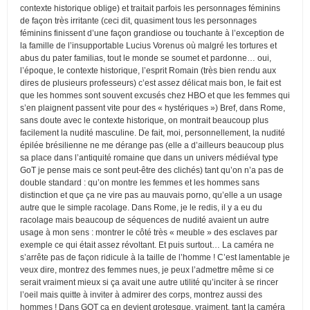
contexte historique oblige) et traitait parfois les personnages féminins
de façon très irritante (ceci dit, quasiment tous les personnages
féminins finissent d’une façon grandiose ou touchante à l’exception de
la famille de l’insupportable Lucius Vorenus où malgré les tortures et
abus du pater familias, tout le monde se soumet et pardonne… oui,
l’époque, le contexte historique, l’esprit Romain (très bien rendu aux
dires de plusieurs professeurs) c’est assez délicat mais bon, le fait est
que les hommes sont souvent excusés chez HBO et que les femmes qui
s’en plaignent passent vite pour des « hystériques ») Bref, dans Rome,
sans doute avec le contexte historique, on montrait beaucoup plus
facilement la nudité masculine. De fait, moi, personnellement, la nudité
épilée brésilienne ne me dérange pas (elle a d’ailleurs beaucoup plus
sa place dans l’antiquité romaine que dans un univers médiéval type
GoT je pense mais ce sont peut-être des clichés) tant qu’on n’a pas de
double standard : qu’on montre les femmes et les hommes sans
distinction et que ça ne vire pas au mauvais porno, qu’elle a un usage
autre que le simple racolage. Dans Rome, je le redis, il y a eu du
racolage mais beaucoup de séquences de nudité avaient un autre
usage à mon sens : montrer le côté très « meuble » des esclaves par
exemple ce qui était assez révoltant. Et puis surtout… La caméra ne
s’arrête pas de façon ridicule à la taille de l’homme ! C’est lamentable je
veux dire, montrez des femmes nues, je peux l’admettre même si ce
serait vraiment mieux si ça avait une autre utilité qu’inciter à se rincer
l’oeil mais quitte à inviter à admirer des corps, montrez aussi des
hommes ! Dans GOT ça en devient grotesque, vraiment, tant la caméra