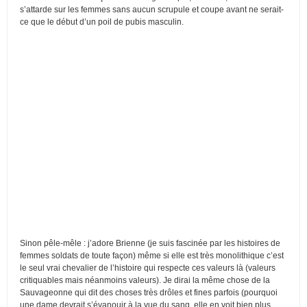
s’attarde sur les femmes sans aucun scrupule et coupe avant ne serait-
ce que le début d’un poil de pubis masculin.
Sinon pêle-mêle : j’adore Brienne (je suis fascinée par les histoires de
femmes soldats de toute façon) même si elle est très monolithique c’est
le seul vrai chevalier de l’histoire qui respecte ces valeurs là (valeurs
critiquables mais néanmoins valeurs). Je dirai la même chose de la
Sauvageonne qui dit des choses très drôles et fines parfois (pourquoi
une dame devrait s’évanouir à la vue du sang, elle en voit bien plus