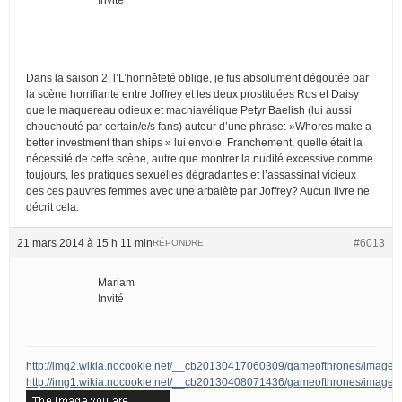
Dans la saison 2, l’L’honnêteté oblige, je fus absolument dégoutée par
la scène horrifiante entre Joffrey et les deux prostituées Ros et Daisy
que le maquereau odieux et machiavélique Petyr Baelish (lui aussi
chouchouté par certain/e/s fans) auteur d’une phrase: »Whores make a
better investment than ships » lui envoie. Franchement, quelle était la
nécessité de cette scène, autre que montrer la nudité excessive comme
toujours, les pratiques sexuelles dégradantes et l’assassinat vicieux
des ces pauvres femmes avec une arbalète par Joffrey? Aucun livre ne
décrit cela.
21 mars 2014 à 15 h 11 min
#6013
RÉPONDRE
Mariam
Invité
http://img2.wikia.nocookie.net/__cb20130417060309/gameofthrones/image
http://img1.wikia.nocookie.net/__cb20130408071436/gameofthrones/images