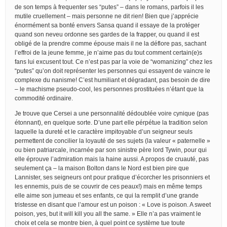
de son temps à frequenter ses “putes” – dans le romans, parfois il les
mutile cruellement – mais personne ne dit rien! Bien que j’apprécie
énormément sa bonté envers Sansa quand il essaye de la protéger
quand son neveu ordonne ses gardes de la frapper, ou quand il est
obligé de la prendre comme épouse mais il ne la déflore pas, sachant
l’effroi de la jeune femme, je n’aime pas du tout comment certain(e)s
fans lui excusent tout. Ce n’est pas par la voie de “womanizing” chez les
“putes” qu’on doit représenter les personnes qui essayent de vaincre le
complexe du nanisme! C’est humiliant et dégradant, pas besoin de dire
– le machisme pseudo-cool, les personnes prostituées n’étant que la
commodité ordinaire.
Je trouve que Cersei a une personnalité dédoublée voire cynique (pas
étonnant), en quelque sorte. D’une part elle pérpétue la tradition selon
laquelle la dureté et le caractère impitoyable d’un seigneur seuls
permettent de concilier la loyauté de ses sujets (la valeur « paternelle »
ou bien patriarcale, incarnée par son sinistre père lord Tywin, pour qui
elle éprouve l’admiration mais la haine aussi. A propos de cruauté, pas
seulement ça – la maison Bolton dans le Nord est bien pire que
Lannister, ses seigneurs ont pour pratique d’écorcher les prisonniers et
les ennemis, puis de se couvrir de ces peaux!) mais en même temps
elle aime son jumeau et ses enfants, ce qui la remplit d’une grande
tristesse en disant que l’amour est un poison : « Love is poison. A sweet
poison, yes, but it will kill you all the same. » Elle n’a pas vraiment le
choix et cela se montre bien, à quel point ce système tue toute