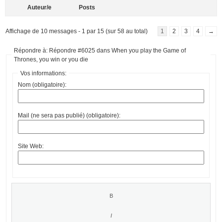
Auteur/e
Posts
Affichage de 10 messages - 1 par 15 (sur 58 au total)
1
2
3
4
→
Répondre à: Répondre #6025 dans When you play the Game of
Thrones, you win or you die
Vos informations:
Nom (obligatoire):
Mail (ne sera pas publié) (obligatoire):
Site Web: