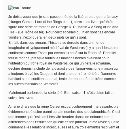
Je dois avouer que je suis passionnée de la littérture du genre fantasy
(Hunger Games, Lord of the Rings etc…), parmi mes livres préférés
figure une série de romans de George R. R. Martin « A Song of Ice and
Fire » (Le Trône de fer). Pour ceux et celles qui n’en sont pas encore
familiers, j’expliquerai en deux mots ce qu’ils sont.
En fait, dans ces romans, l’histoire se déroule dans un monde
imaginaire et typiquement médiéval de Westeros (il y a aussi les autres
continents comme Essos par exemple) basé sur la féodalité. Donc ici
tout le monde, presque toutes les maisons nobles rivalisent pour
l’obtention du trône royal de Westeros, ce qui unifiera le royaume,
déchiré depuis la chute de la dynastie des Targaryens, une maison qui
a toujours élevé les Dragons et dont une dernière héritière Daenerys
habitant sur le contitent oriental, tente de reconquérir le trône comme
les autres maisons de Westeros.
Maintenant parlons de la série télé. Bon, saison 1, c’était bien fait et
suivait les livres.
Ainsi je dirais que la reine Cersei est particulièrement intéressante, bien
évidemment détestée parmi certain nombre des spectateur/trice/s. C’est
une femme qui s’est senti très vite heurtée dans son enfance par les
différences dans l’éducation qu’elle et son jumeau Jaime (avec qui elle
commence les relations incestueuses et aura trois enfants) reçoivent et