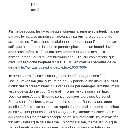
Nîme
Invité
J’aime beaucoup les livres, je suis toujours la série avec intérêt, mais je
partage le malaise grandissant devant sa surenchère de gore et de
scènes de nu. Très « tiens, ce dialogue important pour l’intrigue ne se
suffit pas à lui-même, faisons-le prendre place dans un bordel devant
deux prostituées -à l’épilation brésilienne sans doute très justifiée
historiquement- qui simulent bruyamment ». J’ai cru comprendre que
c’était un reproche fréquent fait à HBO, si j’en crois les parodies de ce
genre
http://www.allocine.fr/video/video-19537939/
Je pense aussi à cette citation (je fais de mémoire) qui doit être de
Noelle Stevenson (une auteure de bd) : « parfois je me dis qu’il suffirait
d’offrir des représentations plus variées de personnages féminins, mais
vu ce que ça donne pour Game of Thrones, je vois que c’est faux.
Devinez quoi, Arya et Brienne sont encensées alors que Cersei et
Sansa sont détestées. » Arya, la petite soeur de Sansa, a une épée
qu’elle chérit, sait se battre et se répète chaque nuit les noms de celleux
qu’elle va tuer pour assouvir sa vengeance ; Brienne est chevalier, ce
qui est plus ou moins bien accepté selon ses interlocuteurs, et croit très
fort aux valeurs que cela incarne. En comparaison, même si tu dis que
Sansa bénéficie de compassion, j’ai surtout vu des spectateurs se