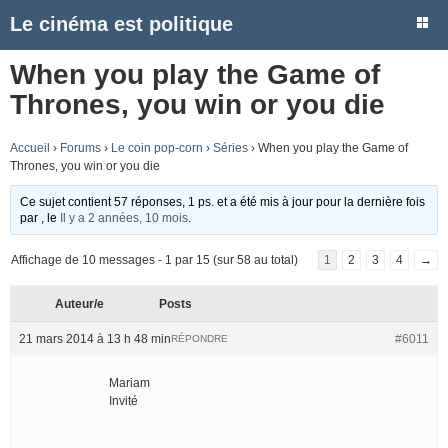
Le cinéma est politique
When you play the Game of
Thrones, you win or you die
Accueil
›
Forums
›
Le coin pop-corn
›
Séries
›
When you play the Game of
Thrones, you win or you die
Ce sujet contient 57 réponses, 1 ps. et a été mis à jour pour la dernière fois
par
, le
Il y a 2 années, 10 mois
.
Affichage de 10 messages - 1 par 15 (sur 58 au total)
1
2
3
4
→
Auteur/e
Posts
21 mars 2014 à 13 h 48 min
#6011
RÉPONDRE
Mariam
Invité