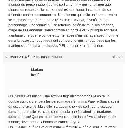
moquer du personnage « qui ne sert à rien », « qui ne fait rien que
pleurer en regardant la mer », « qui est une loque incapable de se
défendre contre ses ennemis ». Une femme qui imite un homme, voire
se fait passer pour un homme (c’est le cas d’Arya) ? Voilà un bon
personnage. Une femme qui se retrouve isolée de tous ses proches,
otage de ses ennemis, souvent mise en porte-à-faux puisque son frère
a entamé une guerre contre eux, menacée d’un mariage avec l’homme
qui a fait exécuter publiquement son père, et qui ne réagit que par les
manières qu’on lui a inculquées ? Elle ne sert vraiment à rien.
23 mars 2014 à 8 h 06 min
#6070
RÉPONDRE
Mariam
Invité
Oui, vous avez raison. Une attitude trop disproportionelle voire un
double standard envers les personnages féminins. Pauvre Sansa aussi
en est une victime. Mais elle n’a aucun choix de sortir de la situation
dans laquelle elle est, c’est comme cela que faisaient les mariages
dans le passé! Que est-ce qu’on veut qu’elle fasse? Assassiner tout le
monde, devenir une « badass » comme Arya?
On lui a inculqué les valeurs d’une « féminité » idéale, d’ailleurs c’est