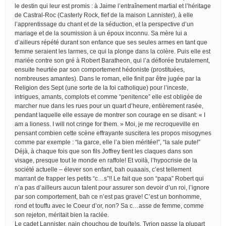
le destin qui leur est promis : à Jaime l’entraînement martial et l’héritage
de Castral-Roc (Casterly Rock, fief de la maison Lannister), à elle
l’apprentissage du chant et de la séduction, et la perspective d’un
mariage et de la soumission à un époux inconnu. Sa mère lui a
d’ailleurs répété durant son enfance que ses seules armes en tant que
femme seraient les larmes, ce qui la plonge dans la colère. Puis elle est
mariée contre son gré à Robert Baratheon, qui l’a déflorée brutalement,
ensuite heurtée par son comportement hédoniste (prostituées,
nombreuses amantes). Dans le roman, elle finit par être jugée par la
Religion des Sept (une sorte de la foi catholique) pour l’inceste,
intrigues, amants, complots et comme “penitence” elle est obligée de
marcher nue dans les rues pour un quart d’heure, entièrement rasée,
pendant laquelle elle essaye de montrer son courage en se disant: « I
am a lioness. I will not cringe for them. » Moi, je me recroqueville en
pensant combien cette scène effrayante suscitera les propos misogynes
comme par exemple : “la garce, elle l’a bien méritée!”, “la sale pute!”
Déjà, à chaque fois que son fils Joffrey tient les claques dans son
visage, presque tout le monde en raffole! Et voilà, l’hypocrisie de la
société actuelle – élever son enfant, bah ouaaais, c’est tellement
marrant de frapper les petits “c…s”!! Le fait que son “papa” Robert qui
n’a pas d’ailleurs aucun talent pour assurer son devoir d’un roi, l’ignore
par son comportement, bah ce n’est pas grave! C’est un bonhomme,
rond et touffu avec le Coeur d’or, non? Sa c…asse de femme, comme
son rejeton, méritait bien la raclée.
Le cadet Lannister, nain chouchou de tou(te)s, Tyrion passe la plupart