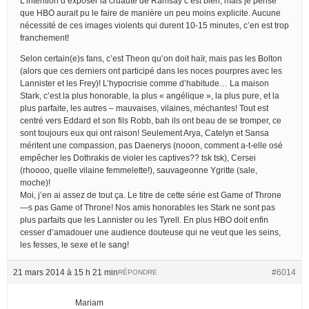
L’intention d’exposer la cruauté de Ramsay c’est bien, mais je pense
que HBO aurait pu le faire de manière un peu moins explicite. Aucune
nécessité de ces images violents qui durent 10-15 minutes, c’en est trop
franchement!
Selon certain(e)s fans, c’est Theon qu’on doit haïr, mais pas les Bolton
(alors que ces derniers ont participé dans les noces pourpres avec les
Lannister et les Frey)! L’hypocrisie comme d’habitude… La maison
Stark, c’est la plus honorable, la plus « angélique », la plus pure, et la
plus parfaite, les autres – mauvaises, vilaines, méchantes! Tout est
centré vers Eddard et son fils Robb, bah ils ont beau de se tromper, ce
sont toujours eux qui ont raison! Seulement Arya, Catelyn et Sansa
méritent une compassion, pas Daenerys (nooon, comment a-t-elle osé
empêcher les Dothrakis de violer les captives?? tsk tsk), Cersei
(rhoooo, quelle vilaine femmelette!), sauvageonne Ygritte (sale,
moche)!
Moi, j’en ai assez de tout ça. Le titre de cette série est Game of Throne
—s pas Game of Throne! Nos amis honorables les Stark ne sont pas
plus parfaits que les Lannister ou les Tyrell. En plus HBO doit enfin
cesser d’amadouer une audience douteuse qui ne veut que les seins,
les fesses, le sexe et le sang!
21 mars 2014 à 15 h 21 min
#6014
RÉPONDRE
Mariam