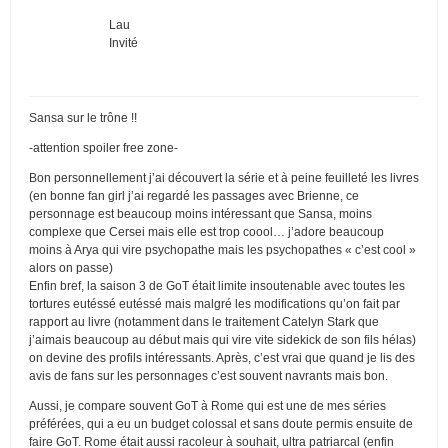
Lau
Invité
Sansa sur le trône !!
-attention spoiler free zone-
Bon personnellement j’ai découvert la série et à peine feuilleté les livres
(en bonne fan girl j’ai regardé les passages avec Brienne, ce
personnage est beaucoup moins intéressant que Sansa, moins
complexe que Cersei mais elle est trop coool… j’adore beaucoup
moins à Arya qui vire psychopathe mais les psychopathes « c’est cool »
alors on passe)
Enfin bref, la saison 3 de GoT était limite insoutenable avec toutes les
tortures eutéssé eutéssé mais malgré les modifications qu’on fait par
rapport au livre (notamment dans le traitement Catelyn Stark que
j’aimais beaucoup au début mais qui vire vite sidekick de son fils hélas)
on devine des profils intéressants. Après, c’est vrai que quand je lis des
avis de fans sur les personnages c’est souvent navrants mais bon.
Aussi, je compare souvent GoT à Rome qui est une de mes séries
préférées, qui a eu un budget colossal et sans doute permis ensuite de
faire GoT. Rome était aussi racoleur à souhait, ultra patriarcal (enfin