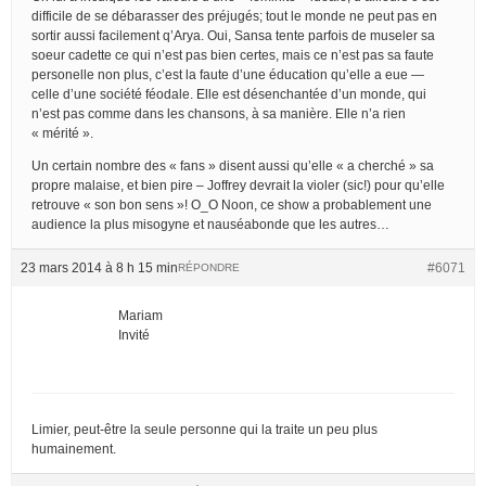
difficile de se débarasser des préjugés; tout le monde ne peut pas en
sortir aussi facilement q’Arya. Oui, Sansa tente parfois de museler sa
soeur cadette ce qui n’est pas bien certes, mais ce n’est pas sa faute
personelle non plus, c’est la faute d’une éducation qu’elle a eue —
celle d’une société féodale. Elle est désenchantée d’un monde, qui
n’est pas comme dans les chansons, à sa manière. Elle n’a rien
« mérité ».
Un certain nombre des « fans » disent aussi qu’elle « a cherché » sa
propre malaise, et bien pire – Joffrey devrait la violer (sic!) pour qu’elle
retrouve « son bon sens »! O_O Noon, ce show a probablement une
audience la plus misogyne et nauséabonde que les autres…
23 mars 2014 à 8 h 15 min
#6071
RÉPONDRE
Mariam
Invité
Limier, peut-être la seule personne qui la traite un peu plus
humainement.