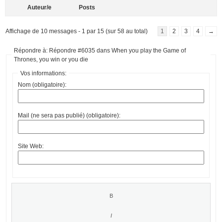
Auteur/e
Posts
Affichage de 10 messages - 1 par 15 (sur 58 au total)
1
2
3
4
→
Répondre à: Répondre #6035 dans When you play the Game of
Thrones, you win or you die
Vos informations:
Nom (obligatoire):
Mail (ne sera pas publié) (obligatoire):
Site Web: