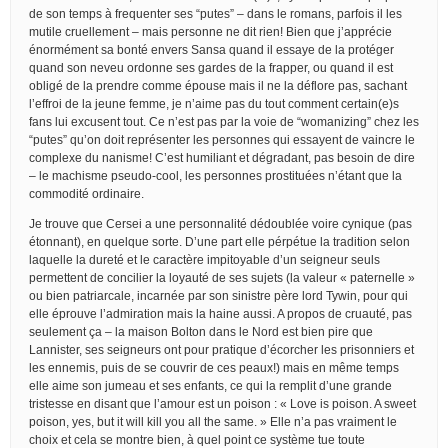
de son temps à frequenter ses “putes” – dans le romans, parfois il les
mutile cruellement – mais personne ne dit rien! Bien que j’apprécie
énormément sa bonté envers Sansa quand il essaye de la protéger
quand son neveu ordonne ses gardes de la frapper, ou quand il est
obligé de la prendre comme épouse mais il ne la déflore pas, sachant
l’effroi de la jeune femme, je n’aime pas du tout comment certain(e)s
fans lui excusent tout. Ce n’est pas par la voie de “womanizing” chez les
“putes” qu’on doit représenter les personnes qui essayent de vaincre le
complexe du nanisme! C’est humiliant et dégradant, pas besoin de dire
– le machisme pseudo-cool, les personnes prostituées n’étant que la
commodité ordinaire.
Je trouve que Cersei a une personnalité dédoublée voire cynique (pas
étonnant), en quelque sorte. D’une part elle pérpétue la tradition selon
laquelle la dureté et le caractère impitoyable d’un seigneur seuls
permettent de concilier la loyauté de ses sujets (la valeur « paternelle »
ou bien patriarcale, incarnée par son sinistre père lord Tywin, pour qui
elle éprouve l’admiration mais la haine aussi. A propos de cruauté, pas
seulement ça – la maison Bolton dans le Nord est bien pire que
Lannister, ses seigneurs ont pour pratique d’écorcher les prisonniers et
les ennemis, puis de se couvrir de ces peaux!) mais en même temps
elle aime son jumeau et ses enfants, ce qui la remplit d’une grande
tristesse en disant que l’amour est un poison : « Love is poison. A sweet
poison, yes, but it will kill you all the same. » Elle n’a pas vraiment le
choix et cela se montre bien, à quel point ce système tue toute