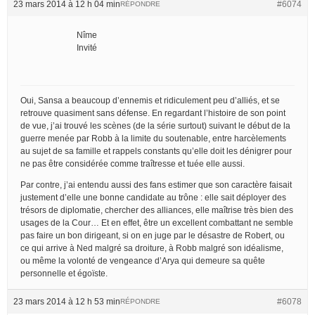
23 mars 2014 à 12 h 04 min
#6074
RÉPONDRE
Nîme
Invité
Oui, Sansa a beaucoup d’ennemis et ridiculement peu d’alliés, et se
retrouve quasiment sans défense. En regardant l’histoire de son point
de vue, j’ai trouvé les scènes (de la série surtout) suivant le début de la
guerre menée par Robb à la limite du soutenable, entre harcèlements
au sujet de sa famille et rappels constants qu’elle doit les dénigrer pour
ne pas être considérée comme traîtresse et tuée elle aussi.
Par contre, j’ai entendu aussi des fans estimer que son caractère faisait
justement d’elle une bonne candidate au trône : elle sait déployer des
trésors de diplomatie, chercher des alliances, elle maîtrise très bien des
usages de la Cour… Et en effet, être un excellent combattant ne semble
pas faire un bon dirigeant, si on en juge par le désastre de Robert, ou
ce qui arrive à Ned malgré sa droiture, à Robb malgré son idéalisme,
ou même la volonté de vengeance d’Arya qui demeure sa quête
personnelle et égoïste.
23 mars 2014 à 12 h 53 min
#6078
RÉPONDRE