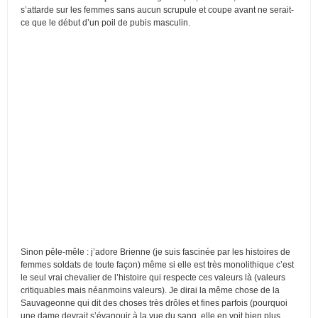
s’attarde sur les femmes sans aucun scrupule et coupe avant ne serait-
ce que le début d’un poil de pubis masculin.
Sinon pêle-mêle : j’adore Brienne (je suis fascinée par les histoires de
femmes soldats de toute façon) même si elle est très monolithique c’est
le seul vrai chevalier de l’histoire qui respecte ces valeurs là (valeurs
critiquables mais néanmoins valeurs). Je dirai la même chose de la
Sauvageonne qui dit des choses très drôles et fines parfois (pourquoi
une dame devrait s’évanouir à la vue du sang, elle en voit bien plus