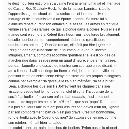
le destin qui leur est promis : à Jaime l’entraînement martial et l’héritage
de Castral-Roc (Casterly Rock, fief de la maison Lannister), à elle
l’apprentissage du chant et de la séduction, et la perspective d’un
mariage et de la soumission à un époux inconnu. Sa mère lui a
d’ailleurs répété durant son enfance que ses seules armes en tant que
femme seraient les larmes, ce qui la plonge dans la colère. Puis elle est
mariée contre son gré à Robert Baratheon, qui l’a déflorée brutalement,
ensuite heurtée par son comportement hédoniste (prostituées,
nombreuses amantes). Dans le roman, elle finit par être jugée par la
Religion des Sept (une sorte de la foi catholique) pour l’inceste,
intrigues, amants, complots et comme “penitence” elle est obligée de
marcher nue dans les rues pour un quart d’heure, entièrement rasée,
pendant laquelle elle essaye de montrer son courage en se disant: « I
am a lioness. I will not cringe for them. » Moi, je me recroqueville en
pensant combien cette scène effrayante suscitera les propos misogynes
comme par exemple : “la garce, elle l’a bien méritée!”, “la sale pute!”
Déjà, à chaque fois que son fils Joffrey tient les claques dans son
visage, presque tout le monde en raffole! Et voilà, l’hypocrisie de la
société actuelle – élever son enfant, bah ouaaais, c’est tellement
marrant de frapper les petits “c…s”!! Le fait que son “papa” Robert qui
n’a pas d’ailleurs aucun talent pour assurer son devoir d’un roi, l’ignore
par son comportement, bah ce n’est pas grave! C’est un bonhomme,
rond et touffu avec le Coeur d’or, non? Sa c…asse de femme, comme
son rejeton, méritait bien la raclée.
Le cadet Lannister, nain chouchou de tou(te)s, Tyrion passe la plupart