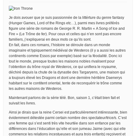
Je dois avouer que je suis passionnée de la littérture du genre fantasy
(Hunger Games, Lord of the Rings etc…), parmi mes livres préférés
figure une série de romans de George R. R. Martin « A Song of Ice and
Fire » (Le Trône de fer). Pour ceux et celles qui n’en sont pas encore
familiers, j’expliquerai en deux mots ce qu’ils sont.
En fait, dans ces romans, l’histoire se déroule dans un monde
imaginaire et typiquement médiéval de Westeros (il y a aussi les autres
continents comme Essos par exemple) basé sur la féodalité. Donc ici
tout le monde, presque toutes les maisons nobles rivalisent pour
l’obtention du trône royal de Westeros, ce qui unifiera le royaume,
déchiré depuis la chute de la dynastie des Targaryens, une maison qui
a toujours élevé les Dragons et dont une dernière héritière Daenerys
habitant sur le contitent oriental, tente de reconquérir le trône comme
les autres maisons de Westeros.
Maintenant parlons de la série télé. Bon, saison 1, c’était bien fait et
suivait les livres.
Ainsi je dirais que la reine Cersei est particulièrement intéressante, bien
évidemment détestée parmi certain nombre des spectateur/trice/s. C’est
une femme qui s’est senti très vite heurtée dans son enfance par les
différences dans l’éducation qu’elle et son jumeau Jaime (avec qui elle
commence les relations incestueuses et aura trois enfants) reçoivent et