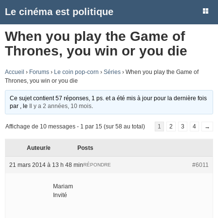
Le cinéma est politique
When you play the Game of
Thrones, you win or you die
Accueil
›
Forums
›
Le coin pop-corn
›
Séries
›
When you play the Game of
Thrones, you win or you die
Ce sujet contient 57 réponses, 1 ps. et a été mis à jour pour la dernière fois
par
, le
Il y a 2 années, 10 mois
.
Affichage de 10 messages - 1 par 15 (sur 58 au total)
1
2
3
4
→
Auteur/e
Posts
21 mars 2014 à 13 h 48 min
#6011
RÉPONDRE
Mariam
Invité