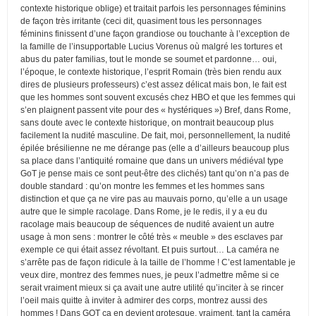
contexte historique oblige) et traitait parfois les personnages féminins
de façon très irritante (ceci dit, quasiment tous les personnages
féminins finissent d’une façon grandiose ou touchante à l’exception de
la famille de l’insupportable Lucius Vorenus où malgré les tortures et
abus du pater familias, tout le monde se soumet et pardonne… oui,
l’époque, le contexte historique, l’esprit Romain (très bien rendu aux
dires de plusieurs professeurs) c’est assez délicat mais bon, le fait est
que les hommes sont souvent excusés chez HBO et que les femmes qui
s’en plaignent passent vite pour des « hystériques ») Bref, dans Rome,
sans doute avec le contexte historique, on montrait beaucoup plus
facilement la nudité masculine. De fait, moi, personnellement, la nudité
épilée brésilienne ne me dérange pas (elle a d’ailleurs beaucoup plus
sa place dans l’antiquité romaine que dans un univers médiéval type
GoT je pense mais ce sont peut-être des clichés) tant qu’on n’a pas de
double standard : qu’on montre les femmes et les hommes sans
distinction et que ça ne vire pas au mauvais porno, qu’elle a un usage
autre que le simple racolage. Dans Rome, je le redis, il y a eu du
racolage mais beaucoup de séquences de nudité avaient un autre
usage à mon sens : montrer le côté très « meuble » des esclaves par
exemple ce qui était assez révoltant. Et puis surtout… La caméra ne
s’arrête pas de façon ridicule à la taille de l’homme ! C’est lamentable je
veux dire, montrez des femmes nues, je peux l’admettre même si ce
serait vraiment mieux si ça avait une autre utilité qu’inciter à se rincer
l’oeil mais quitte à inviter à admirer des corps, montrez aussi des
hommes ! Dans GOT ça en devient grotesque, vraiment, tant la caméra