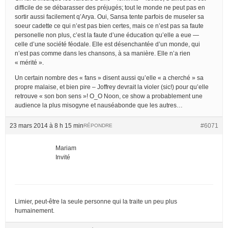
difficile de se débarasser des préjugés; tout le monde ne peut pas en
sortir aussi facilement q’Arya. Oui, Sansa tente parfois de museler sa
soeur cadette ce qui n’est pas bien certes, mais ce n’est pas sa faute
personelle non plus, c’est la faute d’une éducation qu’elle a eue —
celle d’une société féodale. Elle est désenchantée d’un monde, qui
n’est pas comme dans les chansons, à sa manière. Elle n’a rien
« mérité ».
Un certain nombre des « fans » disent aussi qu’elle « a cherché » sa
propre malaise, et bien pire – Joffrey devrait la violer (sic!) pour qu’elle
retrouve « son bon sens »! O_O Noon, ce show a probablement une
audience la plus misogyne et nauséabonde que les autres…
23 mars 2014 à 8 h 15 min
#6071
RÉPONDRE
Mariam
Invité
Limier, peut-être la seule personne qui la traite un peu plus
humainement.