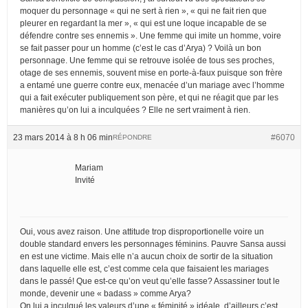
moquer du personnage « qui ne sert à rien », « qui ne fait rien que
pleurer en regardant la mer », « qui est une loque incapable de se
défendre contre ses ennemis ». Une femme qui imite un homme, voire
se fait passer pour un homme (c’est le cas d’Arya) ? Voilà un bon
personnage. Une femme qui se retrouve isolée de tous ses proches,
otage de ses ennemis, souvent mise en porte-à-faux puisque son frère
a entamé une guerre contre eux, menacée d’un mariage avec l’homme
qui a fait exécuter publiquement son père, et qui ne réagit que par les
manières qu’on lui a inculquées ? Elle ne sert vraiment à rien.
23 mars 2014 à 8 h 06 min
#6070
RÉPONDRE
Mariam
Invité
Oui, vous avez raison. Une attitude trop disproportionelle voire un
double standard envers les personnages féminins. Pauvre Sansa aussi
en est une victime. Mais elle n’a aucun choix de sortir de la situation
dans laquelle elle est, c’est comme cela que faisaient les mariages
dans le passé! Que est-ce qu’on veut qu’elle fasse? Assassiner tout le
monde, devenir une « badass » comme Arya?
On lui a inculqué les valeurs d’une « féminité » idéale, d’ailleurs c’est