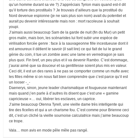
qu’un homme durant sa vie ?) J’appréciais Tyrion mais quand est-il dit
qu’il torture des prostitués ? Je trouvais d’ailleurs que la prostitué du
Nord devenue espionne (je ne sais plus son nom) avait du potentiel et
aurait pu devenir intéressante mais non : mort racoleuse à souhait
youpi.
J’aimais aussi beaucoup Sam de la garde de nuit (fin du Mur) un petit
gros malin, mais bon, les scénaristes lui font subir une espèce de
virilisation forcée genre : face à la sauvageonne fille incestueuse dont il
est amoureux il détient le savoir (il sait lire) ce qui fait de lui le grand
génie du coin, il tue un zombie avec une lame en verredragon je sais
plus quoi. Fin bref, un peu plus et il va devenir Rambo. C’est dommage,
j’aurai aimé que sa douceur et sa gentillesse soient plus mis en valeur.
Ceci dit, il est un des rares à ne pas se comporter comme un mufle avec
les filles même si on nous fait bien comprendre que c’est parce qu’il est
un looser -_-
Daenerys, sinon, jeune leader charismatique et fougueuse maintenant
mais quand j’en parle à d’autres ils disent que c’est une « gamine
capricieuse »… oui, libérer les esclaves, un caprice.
J’aime beaucoup Olenna Tyrell, une vieille dame très intelligente qui
tire des ficelles et qui a un charisme fou. C’est comme pour Brienne ceci
dit, c’est un cliché la vieille sournoise calculatrice mais j’aime beaucoup
ce trope.
Vala… mon avis en mode pêle mêle pas rangé.