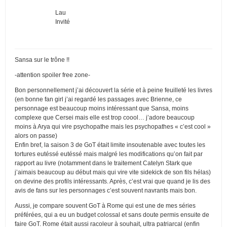
Lau
Invité
Sansa sur le trône !!
-attention spoiler free zone-
Bon personnellement j’ai découvert la série et à peine feuilleté les livres
(en bonne fan girl j’ai regardé les passages avec Brienne, ce
personnage est beaucoup moins intéressant que Sansa, moins
complexe que Cersei mais elle est trop coool… j’adore beaucoup
moins à Arya qui vire psychopathe mais les psychopathes « c’est cool »
alors on passe)
Enfin bref, la saison 3 de GoT était limite insoutenable avec toutes les
tortures eutéssé eutéssé mais malgré les modifications qu’on fait par
rapport au livre (notamment dans le traitement Catelyn Stark que
j’aimais beaucoup au début mais qui vire vite sidekick de son fils hélas)
on devine des profils intéressants. Après, c’est vrai que quand je lis des
avis de fans sur les personnages c’est souvent navrants mais bon.
Aussi, je compare souvent GoT à Rome qui est une de mes séries
préférées, qui a eu un budget colossal et sans doute permis ensuite de
faire GoT. Rome était aussi racoleur à souhait, ultra patriarcal (enfin