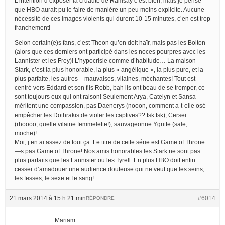
L’intention d’exposer la cruauté de Ramsay c’est bien, mais je pense
que HBO aurait pu le faire de manière un peu moins explicite. Aucune
nécessité de ces images violents qui durent 10-15 minutes, c’en est trop
franchement!
Selon certain(e)s fans, c’est Theon qu’on doit haïr, mais pas les Bolton
(alors que ces derniers ont participé dans les noces pourpres avec les
Lannister et les Frey)! L’hypocrisie comme d’habitude… La maison
Stark, c’est la plus honorable, la plus « angélique », la plus pure, et la
plus parfaite, les autres – mauvaises, vilaines, méchantes! Tout est
centré vers Eddard et son fils Robb, bah ils ont beau de se tromper, ce
sont toujours eux qui ont raison! Seulement Arya, Catelyn et Sansa
méritent une compassion, pas Daenerys (nooon, comment a-t-elle osé
empêcher les Dothrakis de violer les captives?? tsk tsk), Cersei
(rhoooo, quelle vilaine femmelette!), sauvageonne Ygritte (sale,
moche)!
Moi, j’en ai assez de tout ça. Le titre de cette série est Game of Throne
—s pas Game of Throne! Nos amis honorables les Stark ne sont pas
plus parfaits que les Lannister ou les Tyrell. En plus HBO doit enfin
cesser d’amadouer une audience douteuse qui ne veut que les seins,
les fesses, le sexe et le sang!
21 mars 2014 à 15 h 21 min
#6014
RÉPONDRE
Mariam