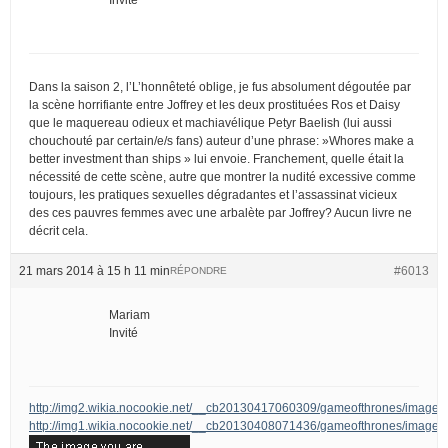
Dans la saison 2, l’L’honnêteté oblige, je fus absolument dégoutée par
la scène horrifiante entre Joffrey et les deux prostituées Ros et Daisy
que le maquereau odieux et machiavélique Petyr Baelish (lui aussi
chouchouté par certain/e/s fans) auteur d’une phrase: »Whores make a
better investment than ships » lui envoie. Franchement, quelle était la
nécessité de cette scène, autre que montrer la nudité excessive comme
toujours, les pratiques sexuelles dégradantes et l’assassinat vicieux
des ces pauvres femmes avec une arbalète par Joffrey? Aucun livre ne
décrit cela.
21 mars 2014 à 15 h 11 min
#6013
RÉPONDRE
Mariam
Invité
http://img2.wikia.nocookie.net/__cb20130417060309/gameofthrones/image
http://img1.wikia.nocookie.net/__cb20130408071436/gameofthrones/images