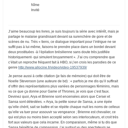
Nîme
Invité
J’aime beaucoup les livres, je suis toujours la série avec intérêt, mais je
partage le malaise grandissant devant sa surenchère de gore et de
scènes de nu. Très « tiens, ce dialogue important pour l’intrigue ne se
suffit pas à lui-même, faisons-le prendre place dans un bordel devant
deux prostituées -à l’épilation brésilienne sans doute très justifiée
historiquement- qui simulent bruyamment ». J’ai cru comprendre que
c’était un reproche fréquent fait à HBO, si j’en crois les parodies de ce
genre
http://www.allocine.fr/video/video-19537939/
Je pense aussi à cette citation (je fais de mémoire) qui doit être de
Noelle Stevenson (une auteure de bd) : « parfois je me dis qu’il suffirait
d’offrir des représentations plus variées de personnages féminins, mais
vu ce que ça donne pour Game of Thrones, je vois que c’est faux.
Devinez quoi, Arya et Brienne sont encensées alors que Cersei et
Sansa sont détestées. » Arya, la petite soeur de Sansa, a une épée
qu’elle chérit, sait se battre et se répète chaque nuit les noms de celleux
qu’elle va tuer pour assouvir sa vengeance ; Brienne est chevalier, ce
qui est plus ou moins bien accepté selon ses interlocuteurs, et croit très
fort aux valeurs que cela incarne. En comparaison, même si tu dis que
Sansa bénéficie de compassion, j’ai surtout vu des spectateurs se