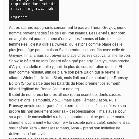
Autres scènes répugnants concernent le pauvre Theon Greyjoy, jeune
homme provenant des îles de Fer (Iron Islands. Les Fer-nés, Ironborn
en anglais ont pour coutume d’enlever les femmes et faire d’elles les
femmes-sel, c’est a dire salt wives), qui est pris comme otage dès le
plus jeune âge par la maison Stark pendant ses conflits avec celle de
Greyjoy. Il n’a jamais su trouver sa place chez ses captivants, même Jon
Snow, le bâtard de lord Eddard dédaigné par lady Catelyn, mais proche
d’Arya, la cadette rebelle y jouit de plus de considération que lui. Et
bien comme résultat, afin de plaire son père Balon qui le rejette, il
attaque Winterfell, fief des Stark, mais finit par être capturé par Ramsay
Bolton (Snow, parce que les bâtards du Nord prennent ce surnom),
bâtard légitimé de Roose (violeur notoire).
Il subit de nombreux tortures affreux (peau écorchée, dents cassés,
doigts et orteils amputés, viol…) mais aussi l’émasculation. Puis
Ramsay envoie son organe à son père, qui le cette fois-ci déteste son
propre fils non seulement pour sa « désobeissance » mais aussi pour
sa « perte de masculinité! » (chose importante qui ne peut que montrer
clairement comment « fonctionne » la société patriarcale), seulement sa
sœur aînée Yara – dans les romans, Asha – prend son initiative de
délivrer son frère avili.