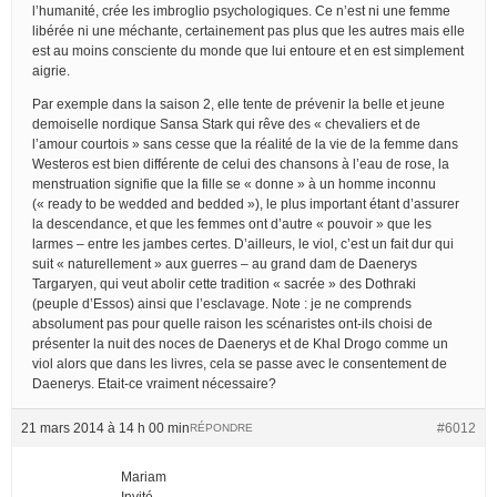
l’humanité, crée les imbroglio psychologiques. Ce n’est ni une femme
libérée ni une méchante, certainement pas plus que les autres mais elle
est au moins consciente du monde que lui entoure et en est simplement
aigrie.
Par exemple dans la saison 2, elle tente de prévenir la belle et jeune
demoiselle nordique Sansa Stark qui rêve des « chevaliers et de
l’amour courtois » sans cesse que la réalité de la vie de la femme dans
Westeros est bien différente de celui des chansons à l’eau de rose, la
menstruation signifie que la fille se « donne » à un homme inconnu
(« ready to be wedded and bedded »), le plus important étant d’assurer
la descendance, et que les femmes ont d’autre « pouvoir » que les
larmes – entre les jambes certes. D’ailleurs, le viol, c’est un fait dur qui
suit « naturellement » aux guerres – au grand dam de Daenerys
Targaryen, qui veut abolir cette tradition « sacrée » des Dothraki
(peuple d’Essos) ainsi que l’esclavage. Note : je ne comprends
absolument pas pour quelle raison les scénaristes ont-ils choisi de
présenter la nuit des noces de Daenerys et de Khal Drogo comme un
viol alors que dans les livres, cela se passe avec le consentement de
Daenerys. Etait-ce vraiment nécessaire?
21 mars 2014 à 14 h 00 min
#6012
RÉPONDRE
Mariam
Invité