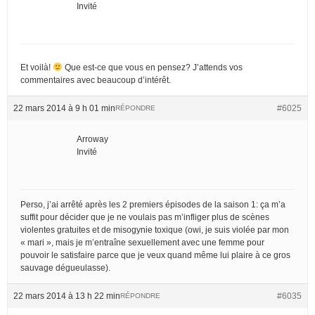
Invité
Et voilà!
Que est-ce que vous en pensez? J’attends vos
commentaires avec beaucoup d’intérêt.
22 mars 2014 à 9 h 01 min
#6025
RÉPONDRE
Arroway
Invité
Perso, j’ai arrêté après les 2 premiers épisodes de la saison 1: ça m’a
suffit pour décider que je ne voulais pas m’infliger plus de scènes
violentes gratuites et de misogynie toxique (owi, je suis violée par mon
« mari », mais je m’entraîne sexuellement avec une femme pour
pouvoir le satisfaire parce que je veux quand même lui plaire à ce gros
sauvage dégueulasse).
22 mars 2014 à 13 h 22 min
#6035
RÉPONDRE