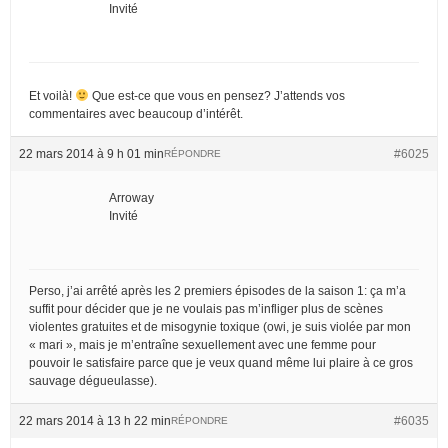
Invité
Et voilà!
Que est-ce que vous en pensez? J’attends vos
commentaires avec beaucoup d’intérêt.
22 mars 2014 à 9 h 01 min
#6025
RÉPONDRE
Arroway
Invité
Perso, j’ai arrêté après les 2 premiers épisodes de la saison 1: ça m’a
suffit pour décider que je ne voulais pas m’infliger plus de scènes
violentes gratuites et de misogynie toxique (owi, je suis violée par mon
« mari », mais je m’entraîne sexuellement avec une femme pour
pouvoir le satisfaire parce que je veux quand même lui plaire à ce gros
sauvage dégueulasse).
22 mars 2014 à 13 h 22 min
#6035
RÉPONDRE