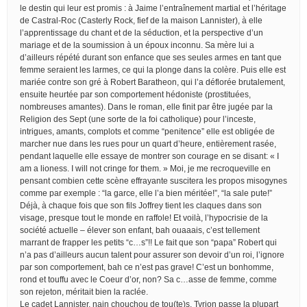
le destin qui leur est promis : à Jaime l’entraînement martial et l’héritage
de Castral-Roc (Casterly Rock, fief de la maison Lannister), à elle
l’apprentissage du chant et de la séduction, et la perspective d’un
mariage et de la soumission à un époux inconnu. Sa mère lui a
d’ailleurs répété durant son enfance que ses seules armes en tant que
femme seraient les larmes, ce qui la plonge dans la colère. Puis elle est
mariée contre son gré à Robert Baratheon, qui l’a déflorée brutalement,
ensuite heurtée par son comportement hédoniste (prostituées,
nombreuses amantes). Dans le roman, elle finit par être jugée par la
Religion des Sept (une sorte de la foi catholique) pour l’inceste,
intrigues, amants, complots et comme “penitence” elle est obligée de
marcher nue dans les rues pour un quart d’heure, entièrement rasée,
pendant laquelle elle essaye de montrer son courage en se disant: « I
am a lioness. I will not cringe for them. » Moi, je me recroqueville en
pensant combien cette scène effrayante suscitera les propos misogynes
comme par exemple : “la garce, elle l’a bien méritée!”, “la sale pute!”
Déjà, à chaque fois que son fils Joffrey tient les claques dans son
visage, presque tout le monde en raffole! Et voilà, l’hypocrisie de la
société actuelle – élever son enfant, bah ouaaais, c’est tellement
marrant de frapper les petits “c…s”!! Le fait que son “papa” Robert qui
n’a pas d’ailleurs aucun talent pour assurer son devoir d’un roi, l’ignore
par son comportement, bah ce n’est pas grave! C’est un bonhomme,
rond et touffu avec le Coeur d’or, non? Sa c…asse de femme, comme
son rejeton, méritait bien la raclée.
Le cadet Lannister, nain chouchou de tou(te)s, Tyrion passe la plupart