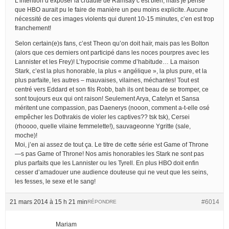
L’intention d’exposer la cruauté de Ramsay c’est bien, mais je pense
que HBO aurait pu le faire de manière un peu moins explicite. Aucune
nécessité de ces images violents qui durent 10-15 minutes, c’en est trop
franchement!
Selon certain(e)s fans, c’est Theon qu’on doit haïr, mais pas les Bolton
(alors que ces derniers ont participé dans les noces pourpres avec les
Lannister et les Frey)! L’hypocrisie comme d’habitude… La maison
Stark, c’est la plus honorable, la plus « angélique », la plus pure, et la
plus parfaite, les autres – mauvaises, vilaines, méchantes! Tout est
centré vers Eddard et son fils Robb, bah ils ont beau de se tromper, ce
sont toujours eux qui ont raison! Seulement Arya, Catelyn et Sansa
méritent une compassion, pas Daenerys (nooon, comment a-t-elle osé
empêcher les Dothrakis de violer les captives?? tsk tsk), Cersei
(rhoooo, quelle vilaine femmelette!), sauvageonne Ygritte (sale,
moche)!
Moi, j’en ai assez de tout ça. Le titre de cette série est Game of Throne
—s pas Game of Throne! Nos amis honorables les Stark ne sont pas
plus parfaits que les Lannister ou les Tyrell. En plus HBO doit enfin
cesser d’amadouer une audience douteuse qui ne veut que les seins,
les fesses, le sexe et le sang!
21 mars 2014 à 15 h 21 min
#6014
RÉPONDRE
Mariam