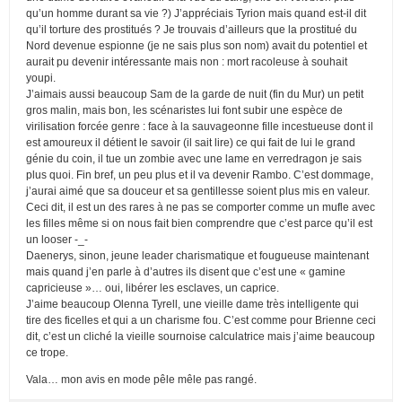
qu’un homme durant sa vie ?) J’appréciais Tyrion mais quand est-il dit
qu’il torture des prostitués ? Je trouvais d’ailleurs que la prostitué du
Nord devenue espionne (je ne sais plus son nom) avait du potentiel et
aurait pu devenir intéressante mais non : mort racoleuse à souhait
youpi.
J’aimais aussi beaucoup Sam de la garde de nuit (fin du Mur) un petit
gros malin, mais bon, les scénaristes lui font subir une espèce de
virilisation forcée genre : face à la sauvageonne fille incestueuse dont il
est amoureux il détient le savoir (il sait lire) ce qui fait de lui le grand
génie du coin, il tue un zombie avec une lame en verredragon je sais
plus quoi. Fin bref, un peu plus et il va devenir Rambo. C’est dommage,
j’aurai aimé que sa douceur et sa gentillesse soient plus mis en valeur.
Ceci dit, il est un des rares à ne pas se comporter comme un mufle avec
les filles même si on nous fait bien comprendre que c’est parce qu’il est
un looser -_-
Daenerys, sinon, jeune leader charismatique et fougueuse maintenant
mais quand j’en parle à d’autres ils disent que c’est une « gamine
capricieuse »… oui, libérer les esclaves, un caprice.
J’aime beaucoup Olenna Tyrell, une vieille dame très intelligente qui
tire des ficelles et qui a un charisme fou. C’est comme pour Brienne ceci
dit, c’est un cliché la vieille sournoise calculatrice mais j’aime beaucoup
ce trope.
Vala… mon avis en mode pêle mêle pas rangé.