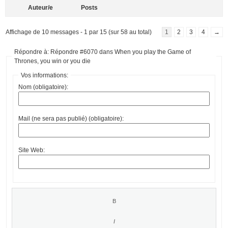
Auteur/e
Posts
Affichage de 10 messages - 1 par 15 (sur 58 au total)
1
2
3
4
→
Répondre à: Répondre #6070 dans When you play the Game of
Thrones, you win or you die
Vos informations:
Nom (obligatoire):
Mail (ne sera pas publié) (obligatoire):
Site Web: