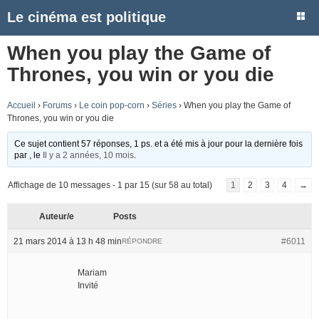
Le cinéma est politique
When you play the Game of
Thrones, you win or you die
Accueil
›
Forums
›
Le coin pop-corn
›
Séries
›
When you play the Game of
Thrones, you win or you die
Ce sujet contient 57 réponses, 1 ps. et a été mis à jour pour la dernière fois
par
, le
Il y a 2 années, 10 mois
.
Affichage de 10 messages - 1 par 15 (sur 58 au total)
1
2
3
4
→
Auteur/e
Posts
21 mars 2014 à 13 h 48 min
#6011
RÉPONDRE
Mariam
Invité