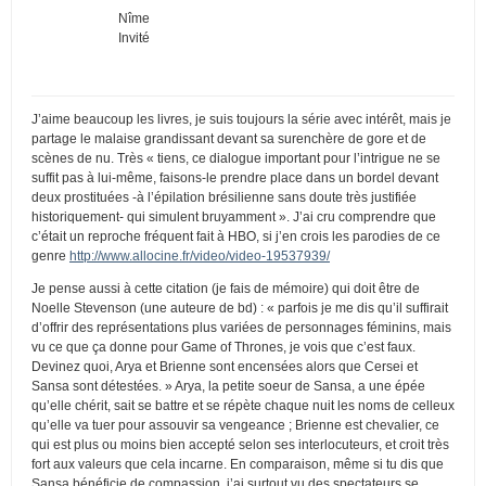
Nîme
Invité
J’aime beaucoup les livres, je suis toujours la série avec intérêt, mais je
partage le malaise grandissant devant sa surenchère de gore et de
scènes de nu. Très « tiens, ce dialogue important pour l’intrigue ne se
suffit pas à lui-même, faisons-le prendre place dans un bordel devant
deux prostituées -à l’épilation brésilienne sans doute très justifiée
historiquement- qui simulent bruyamment ». J’ai cru comprendre que
c’était un reproche fréquent fait à HBO, si j’en crois les parodies de ce
genre
http://www.allocine.fr/video/video-19537939/
Je pense aussi à cette citation (je fais de mémoire) qui doit être de
Noelle Stevenson (une auteure de bd) : « parfois je me dis qu’il suffirait
d’offrir des représentations plus variées de personnages féminins, mais
vu ce que ça donne pour Game of Thrones, je vois que c’est faux.
Devinez quoi, Arya et Brienne sont encensées alors que Cersei et
Sansa sont détestées. » Arya, la petite soeur de Sansa, a une épée
qu’elle chérit, sait se battre et se répète chaque nuit les noms de celleux
qu’elle va tuer pour assouvir sa vengeance ; Brienne est chevalier, ce
qui est plus ou moins bien accepté selon ses interlocuteurs, et croit très
fort aux valeurs que cela incarne. En comparaison, même si tu dis que
Sansa bénéficie de compassion, j’ai surtout vu des spectateurs se