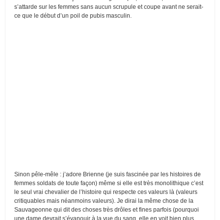
s’attarde sur les femmes sans aucun scrupule et coupe avant ne serait-
ce que le début d’un poil de pubis masculin.
Sinon pêle-mêle : j’adore Brienne (je suis fascinée par les histoires de
femmes soldats de toute façon) même si elle est très monolithique c’est
le seul vrai chevalier de l’histoire qui respecte ces valeurs là (valeurs
critiquables mais néanmoins valeurs). Je dirai la même chose de la
Sauvageonne qui dit des choses très drôles et fines parfois (pourquoi
une dame devrait s’évanouir à la vue du sang, elle en voit bien plus