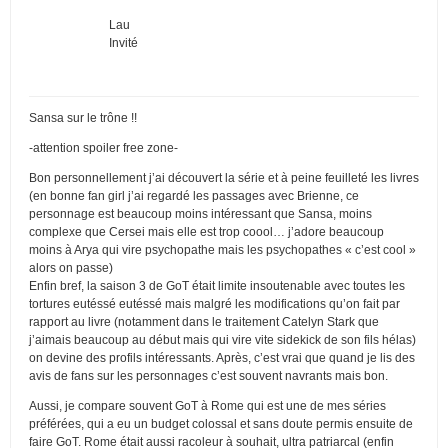
Lau
Invité
Sansa sur le trône !!
-attention spoiler free zone-
Bon personnellement j’ai découvert la série et à peine feuilleté les livres
(en bonne fan girl j’ai regardé les passages avec Brienne, ce
personnage est beaucoup moins intéressant que Sansa, moins
complexe que Cersei mais elle est trop coool… j’adore beaucoup
moins à Arya qui vire psychopathe mais les psychopathes « c’est cool »
alors on passe)
Enfin bref, la saison 3 de GoT était limite insoutenable avec toutes les
tortures eutéssé eutéssé mais malgré les modifications qu’on fait par
rapport au livre (notamment dans le traitement Catelyn Stark que
j’aimais beaucoup au début mais qui vire vite sidekick de son fils hélas)
on devine des profils intéressants. Après, c’est vrai que quand je lis des
avis de fans sur les personnages c’est souvent navrants mais bon.
Aussi, je compare souvent GoT à Rome qui est une de mes séries
préférées, qui a eu un budget colossal et sans doute permis ensuite de
faire GoT. Rome était aussi racoleur à souhait, ultra patriarcal (enfin