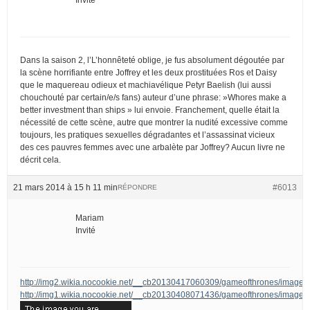
Dans la saison 2, l’L’honnêteté oblige, je fus absolument dégoutée par
la scène horrifiante entre Joffrey et les deux prostituées Ros et Daisy
que le maquereau odieux et machiavélique Petyr Baelish (lui aussi
chouchouté par certain/e/s fans) auteur d’une phrase: »Whores make a
better investment than ships » lui envoie. Franchement, quelle était la
nécessité de cette scène, autre que montrer la nudité excessive comme
toujours, les pratiques sexuelles dégradantes et l’assassinat vicieux
des ces pauvres femmes avec une arbalète par Joffrey? Aucun livre ne
décrit cela.
21 mars 2014 à 15 h 11 min
#6013
RÉPONDRE
Mariam
Invité
http://img2.wikia.nocookie.net/__cb20130417060309/gameofthrones/image
http://img1.wikia.nocookie.net/__cb20130408071436/gameofthrones/images