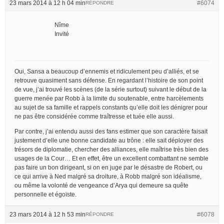
23 mars 2014 à 12 h 04 min
#6074
RÉPONDRE
Nîme
Invité
Oui, Sansa a beaucoup d’ennemis et ridiculement peu d’alliés, et se
retrouve quasiment sans défense. En regardant l’histoire de son point
de vue, j’ai trouvé les scènes (de la série surtout) suivant le début de la
guerre menée par Robb à la limite du soutenable, entre harcèlements
au sujet de sa famille et rappels constants qu’elle doit les dénigrer pour
ne pas être considérée comme traîtresse et tuée elle aussi.
Par contre, j’ai entendu aussi des fans estimer que son caractère faisait
justement d’elle une bonne candidate au trône : elle sait déployer des
trésors de diplomatie, chercher des alliances, elle maîtrise très bien des
usages de la Cour… Et en effet, être un excellent combattant ne semble
pas faire un bon dirigeant, si on en juge par le désastre de Robert, ou
ce qui arrive à Ned malgré sa droiture, à Robb malgré son idéalisme,
ou même la volonté de vengeance d’Arya qui demeure sa quête
personnelle et égoïste.
23 mars 2014 à 12 h 53 min
#6078
RÉPONDRE