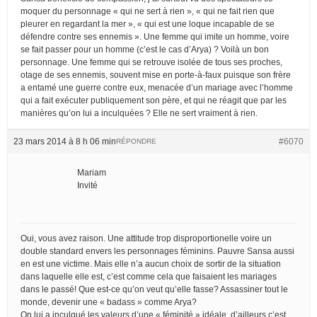
moquer du personnage « qui ne sert à rien », « qui ne fait rien que
pleurer en regardant la mer », « qui est une loque incapable de se
défendre contre ses ennemis ». Une femme qui imite un homme, voire
se fait passer pour un homme (c’est le cas d’Arya) ? Voilà un bon
personnage. Une femme qui se retrouve isolée de tous ses proches,
otage de ses ennemis, souvent mise en porte-à-faux puisque son frère
a entamé une guerre contre eux, menacée d’un mariage avec l’homme
qui a fait exécuter publiquement son père, et qui ne réagit que par les
manières qu’on lui a inculquées ? Elle ne sert vraiment à rien.
23 mars 2014 à 8 h 06 min
#6070
RÉPONDRE
Mariam
Invité
Oui, vous avez raison. Une attitude trop disproportionelle voire un
double standard envers les personnages féminins. Pauvre Sansa aussi
en est une victime. Mais elle n’a aucun choix de sortir de la situation
dans laquelle elle est, c’est comme cela que faisaient les mariages
dans le passé! Que est-ce qu’on veut qu’elle fasse? Assassiner tout le
monde, devenir une « badass » comme Arya?
On lui a inculqué les valeurs d’une « féminité » idéale, d’ailleurs c’est