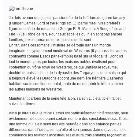
Je dois avouer que je suis passionnée de la littérture du genre fantasy
(Hunger Games, Lord of the Rings etc…), parmi mes livres préférés
figure une série de romans de George R. R. Martin « A Song of Ice and
Fire » (Le Trône de fer). Pour ceux et celles qui n’en sont pas encore
familiers, j’expliquerai en deux mots ce qu’ils sont.
En fait, dans ces romans, l’histoire se déroule dans un monde
imaginaire et typiquement médiéval de Westeros (il y a aussi les autres
continents comme Essos par exemple) basé sur la féodalité. Donc ici
tout le monde, presque toutes les maisons nobles rivalisent pour
l’obtention du trône royal de Westeros, ce qui unifiera le royaume,
déchiré depuis la chute de la dynastie des Targaryens, une maison qui
a toujours élevé les Dragons et dont une dernière héritière Daenerys
habitant sur le contitent oriental, tente de reconquérir le trône comme
les autres maisons de Westeros.
Maintenant parlons de la série télé. Bon, saison 1, c’était bien fait et
suivait les livres.
Ainsi je dirais que la reine Cersei est particulièrement intéressante, bien
évidemment détestée parmi certain nombre des spectateur/trice/s. C’est
une femme qui s’est senti très vite heurtée dans son enfance par les
différences dans l’éducation qu’elle et son jumeau Jaime (avec qui elle
commence les relations incestueuses et aura trois enfants) reçoivent et