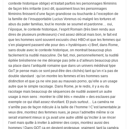
contexte historique oblige) et traitait parfois les personnages féminins
de façon très irritante (ceci dit, quasiment tous les personnages
féminins finissent d’une façon grandiose ou touchante à l’exception de
la famille de l’insupportable Lucius Vorenus où malgré les tortures et
abus du pater familias, tout le monde se soumet et pardonne… oui,
l’époque, le contexte historique, l’esprit Romain (très bien rendu aux
dires de plusieurs professeurs) c’est assez délicat mais bon, le fait est
que les hommes sont souvent excusés chez HBO et que les femmes qui
s’en plaignent passent vite pour des « hystériques ») Bref, dans Rome,
sans doute avec le contexte historique, on montrait beaucoup plus
facilement la nudité masculine. De fait, moi, personnellement, la nudité
épilée brésilienne ne me dérange pas (elle a d’ailleurs beaucoup plus
sa place dans l’antiquité romaine que dans un univers médiéval type
GoT je pense mais ce sont peut-être des clichés) tant qu’on n’a pas de
double standard : qu’on montre les femmes et les hommes sans
distinction et que ça ne vire pas au mauvais porno, qu’elle a un usage
autre que le simple racolage. Dans Rome, je le redis, il y a eu du
racolage mais beaucoup de séquences de nudité avaient un autre
usage à mon sens : montrer le côté très « meuble » des esclaves par
exemple ce qui était assez révoltant. Et puis surtout… La caméra ne
s’arrête pas de façon ridicule à la taille de l’homme ! C’est lamentable je
veux dire, montrez des femmes nues, je peux l’admettre même si ce
serait vraiment mieux si ça avait une autre utilité qu’inciter à se rincer
l’oeil mais quitte à inviter à admirer des corps, montrez aussi des
hommes ! Dans GOT ça en devient grotesque, vraiment, tant la caméra