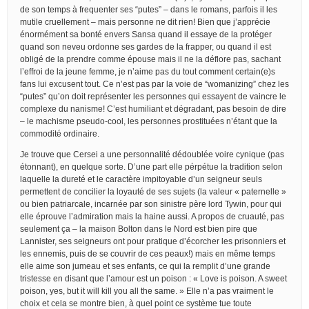
de son temps à frequenter ses “putes” – dans le romans, parfois il les
mutile cruellement – mais personne ne dit rien! Bien que j’apprécie
énormément sa bonté envers Sansa quand il essaye de la protéger
quand son neveu ordonne ses gardes de la frapper, ou quand il est
obligé de la prendre comme épouse mais il ne la déflore pas, sachant
l’effroi de la jeune femme, je n’aime pas du tout comment certain(e)s
fans lui excusent tout. Ce n’est pas par la voie de “womanizing” chez les
“putes” qu’on doit représenter les personnes qui essayent de vaincre le
complexe du nanisme! C’est humiliant et dégradant, pas besoin de dire
– le machisme pseudo-cool, les personnes prostituées n’étant que la
commodité ordinaire.
Je trouve que Cersei a une personnalité dédoublée voire cynique (pas
étonnant), en quelque sorte. D’une part elle pérpétue la tradition selon
laquelle la dureté et le caractère impitoyable d’un seigneur seuls
permettent de concilier la loyauté de ses sujets (la valeur « paternelle »
ou bien patriarcale, incarnée par son sinistre père lord Tywin, pour qui
elle éprouve l’admiration mais la haine aussi. A propos de cruauté, pas
seulement ça – la maison Bolton dans le Nord est bien pire que
Lannister, ses seigneurs ont pour pratique d’écorcher les prisonniers et
les ennemis, puis de se couvrir de ces peaux!) mais en même temps
elle aime son jumeau et ses enfants, ce qui la remplit d’une grande
tristesse en disant que l’amour est un poison : « Love is poison. A sweet
poison, yes, but it will kill you all the same. » Elle n’a pas vraiment le
choix et cela se montre bien, à quel point ce système tue toute