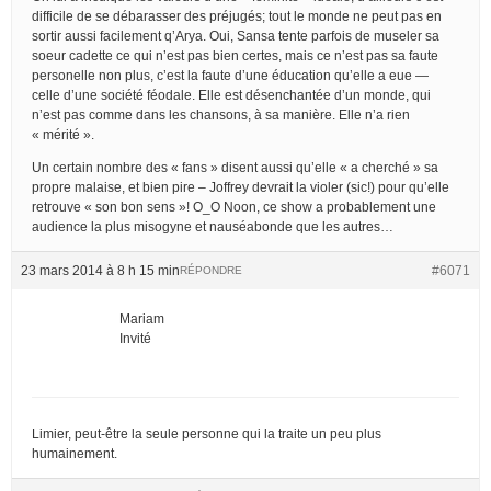
difficile de se débarasser des préjugés; tout le monde ne peut pas en
sortir aussi facilement q’Arya. Oui, Sansa tente parfois de museler sa
soeur cadette ce qui n’est pas bien certes, mais ce n’est pas sa faute
personelle non plus, c’est la faute d’une éducation qu’elle a eue —
celle d’une société féodale. Elle est désenchantée d’un monde, qui
n’est pas comme dans les chansons, à sa manière. Elle n’a rien
« mérité ».
Un certain nombre des « fans » disent aussi qu’elle « a cherché » sa
propre malaise, et bien pire – Joffrey devrait la violer (sic!) pour qu’elle
retrouve « son bon sens »! O_O Noon, ce show a probablement une
audience la plus misogyne et nauséabonde que les autres…
23 mars 2014 à 8 h 15 min
#6071
RÉPONDRE
Mariam
Invité
Limier, peut-être la seule personne qui la traite un peu plus
humainement.