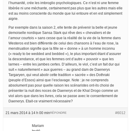
l’humanité, crée les imbroglio psychologiques. Ce n’est ni une femme
libérée ni une méchante, certainement pas plus que les autres mais elle
est au moins consciente du monde que lui entoure et en est simplement
aigrie.
Par exemple dans la saison 2, elle tente de prévenir la belle et jeune
demoiselle nordique Sansa Stark qui rêve des « chevaliers et de
l’amour courtois » sans cesse que la réalité de la vie de la femme dans
Westeros est bien différente de celui des chansons à l’eau de rose, la
menstruation signifie que la fille se « donne » à un homme inconnu
(« ready to be wedded and bedded »), le plus important étant d’assurer
la descendance, et que les femmes ont d’autre « pouvoir » que les
larmes – entre les jambes certes. D’ailleurs, le viol, c’est un fait dur qui
suit « naturellement » aux guerres – au grand dam de Daenerys
Targaryen, qui veut abolir cette tradition « sacrée » des Dothraki
(peuple d’Essos) ainsi que l’esclavage. Note : je ne comprends
absolument pas pour quelle raison les scénaristes ont-ils choisi de
présenter la nuit des noces de Daenerys et de Khal Drogo comme un
viol alors que dans les livres, cela se passe avec le consentement de
Daenerys. Etait-ce vraiment nécessaire?
21 mars 2014 à 14 h 00 min
#6012
RÉPONDRE
Mariam
Invité