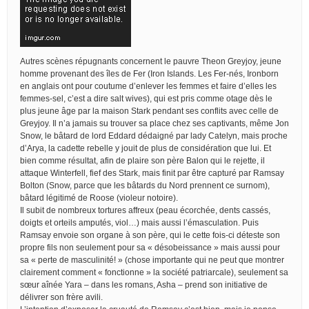
Autres scènes répugnants concernent le pauvre Theon Greyjoy, jeune
homme provenant des îles de Fer (Iron Islands. Les Fer-nés, Ironborn
en anglais ont pour coutume d’enlever les femmes et faire d’elles les
femmes-sel, c’est a dire salt wives), qui est pris comme otage dès le
plus jeune âge par la maison Stark pendant ses conflits avec celle de
Greyjoy. Il n’a jamais su trouver sa place chez ses captivants, même Jon
Snow, le bâtard de lord Eddard dédaigné par lady Catelyn, mais proche
d’Arya, la cadette rebelle y jouit de plus de considération que lui. Et
bien comme résultat, afin de plaire son père Balon qui le rejette, il
attaque Winterfell, fief des Stark, mais finit par être capturé par Ramsay
Bolton (Snow, parce que les bâtards du Nord prennent ce surnom),
bâtard légitimé de Roose (violeur notoire).
Il subit de nombreux tortures affreux (peau écorchée, dents cassés,
doigts et orteils amputés, viol…) mais aussi l’émasculation. Puis
Ramsay envoie son organe à son père, qui le cette fois-ci déteste son
propre fils non seulement pour sa « désobeissance » mais aussi pour
sa « perte de masculinité! » (chose importante qui ne peut que montrer
clairement comment « fonctionne » la société patriarcale), seulement sa
sœur aînée Yara – dans les romans, Asha – prend son initiative de
délivrer son frère avili.