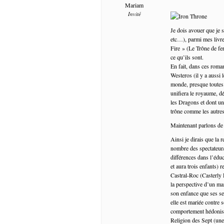
Mariam
Invité
Je dois avouer que je 
etc…), parmi mes livr
Fire » (Le Trône de fer
ce qu’ils sont.
En fait, dans ces roma
Westeros (il y a aussi 
monde, presque toutes 
unifiera le royaume, d
les Dragons et dont une
trône comme les autre
Maintenant parlons de la
Ainsi je dirais que la 
nombre des spectateur/t
différences dans l’édu
et aura trois enfants) r
Castral-Roc (Casterly R
la perspective d’un ma
son enfance que ses se
elle est mariée contre 
comportement hédoniste
Religion des Sept (une 