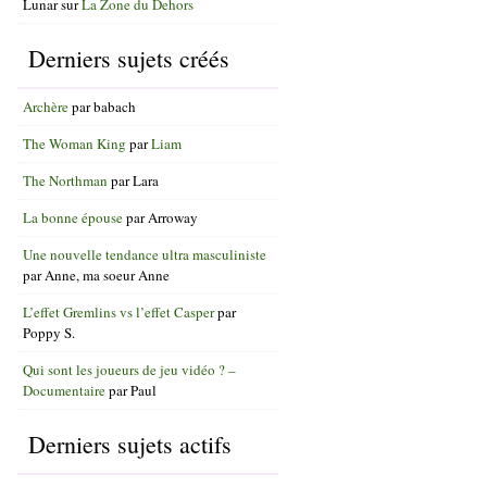
Lunar
sur
La Zone du Dehors
Derniers sujets créés
Archère
par
babach
The Woman King
par
Liam
The Northman
par
Lara
La bonne épouse
par
Arroway
Une nouvelle tendance ultra masculiniste
par
Anne, ma soeur Anne
L’effet Gremlins vs l’effet Casper
par
Poppy S.
Qui sont les joueurs de jeu vidéo ? –
Documentaire
par
Paul
Derniers sujets actifs