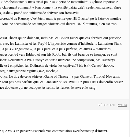
« désobeissance » mais aussi pour sa « perte de masculinité! » (chose importante
r clairement comment « fonctionne » la société patriarcale), seulement sa sœur aînée
 Asha – prend son initiative de délivrer son frère avili.
la cruauté de Ramsay c’est bien, mais je pense que HBO aurait pu le faire de manière
. Aucune nécessité de ces images violents qui durent 10-15 minutes, c’en est trop
 c’est Theon qu’on doit haïr, mais pas les Bolton (alors que ces derniers ont participé
es avec les Lannister et les Frey)! L’hypocrisie comme d’habitude… La maison Stark,
 la plus « angélique », la plus pure, et la plus parfaite, les autres – mauvaises,
ut est centré vers Eddard et son fils Robb, bah ils ont beau de se tromper, ce sont
raison! Seulement Arya, Catelyn et Sansa méritent une compassion, pas Daenerys
le osé empêcher les Dothrakis de violer les captives?? tsk tsk), Cersei (rhoooo,
tte!), sauvageonne Ygritte (sale, moche)!
tout ça. Le titre de cette série est Game of Throne—s pas Game of Throne! Nos amis
e sont pas plus parfaits que les Lannister ou les Tyrell. En plus HBO doit enfin cesser
 douteuse qui ne veut que les seins, les fesses, le sexe et le sang!
#6014
RÉPONDRE
 que vous en pensez? J’attends vos commentaires avec beaucoup d’intérêt.