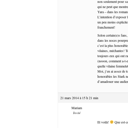
non seulement pour sa 
qui ne peut que montre
Yara – dans les romans,
L’intention d’exposer 
un peu moins explicite
franchement!
Selon certain(e)s fans,
dans les noces pourpr
c’est la plus honorable,
vilaines, méchantes! To
toujours eux qui ont 
(nooon, comment a-t-el
quelle vilaine femmele
Moi, j’en ai assez de 
honorables les Stark n
d’amadouer une audience
21 mars 2014 à 15 h 21 min
Mariam
Invité
Et voilà!
Que est-ce