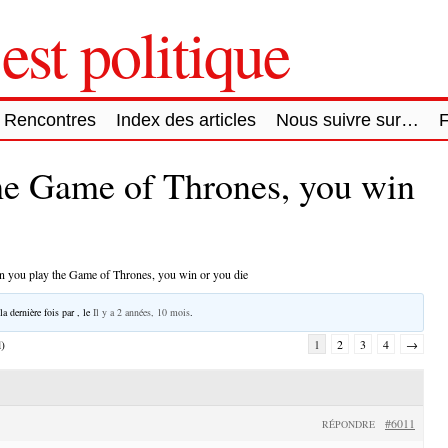
est politique
Rencontres
Index des articles
Nous suivre sur…
he Game of Thrones, you win
 you play the Game of Thrones, you win or you die
la dernière fois par
, le
Il y a 2 années, 10 mois
.
l)
1
2
3
4
→
#6011
RÉPONDRE