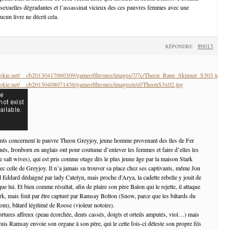
s sexuelles dégradantes et l’assassinat vicieux des ces pauvres femmes avec une
ucun livre ne décrit cela.
#6013
RÉPONDRE
cookie.net/__cb20130417060309/gameofthrones/images/7/7c/Theon_Rape_Skinner_S303.jpg
cookie.net/__cb20130408071436/gameofthrones/images/e/ef/TheonS3x02.jpg
nts concernent le pauvre Theon Greyjoy, jeune homme provenant des îles de Fer
-nés, Ironborn en anglais ont pour coutume d’enlever les femmes et faire d’elles les
e salt wives), qui est pris comme otage dès le plus jeune âge par la maison Stark
ec celle de Greyjoy. Il n’a jamais su trouver sa place chez ses captivants, même Jon
d Eddard dédaigné par lady Catelyn, mais proche d’Arya, la cadette rebelle y jouit de
ue lui. Et bien comme résultat, afin de plaire son père Balon qui le rejette, il attaque
ark, mais finit par être capturé par Ramsay Bolton (Snow, parce que les bâtards du
m), bâtard légitimé de Roose (violeur notoire).
ortures affreux (peau écorchée, dents cassés, doigts et orteils amputés, viol…) mais
uis Ramsay envoie son organe à son père, qui le cette fois-ci déteste son propre fils