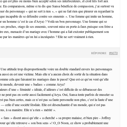
ce qui est plus ou moins bien accepté selon ses interlocuteurs, et croit très fort aux
ne. En comparaison, même si tu dis que Sansa bénéficie de compassion, j’ai surtout vu
er du personnage « qui ne sert à rien », « qui ne fait rien que pleurer en regardant la
loque incapable de se défendre contre ses ennemis ». Une femme qui imite un homme,
our un homme (c’est le cas d’Arya) ? Voilà un bon personnage. Une femme qui se
s ses proches, otage de ses ennemis, souvent mise en porte-à-faux puisque son frère a
tre eux, menacée d’un mariage avec l’homme qui a fait exécuter publiquement son
que par les manières qu’on lui a inculquées ? Elle ne sert vraiment à rien.
#6070
RÉPONDRE
 Une attitude trop disproportionelle voire un double standard envers les personnages
aussi en est une victime. Mais elle n’a aucun choix de sortir de la situation dans
t comme cela que faisaient les mariages dans le passé! Que est-ce qu’on veut qu’elle
t le monde, devenir une « badass » comme Arya?
aleurs d’une « féminité » idéale, d’ailleurs c’est difficile de se débarasser des
 ne peut pas en sortir aussi facilement q’Arya. Oui, Sansa tente parfois de museler sa
est pas bien certes, mais ce n’est pas sa faute personelle non plus, c’est la faute d’une
e — celle d’une société féodale. Elle est désenchantée d’un monde, qui n’est pas
s, à sa manière. Elle n’a rien « mérité ».
« fans » disent aussi qu’elle « a cherché » sa propre malaise, et bien pire – Joffrey
!) pour qu’elle retrouve « son bon sens »! O_O Noon, ce show a probablement une