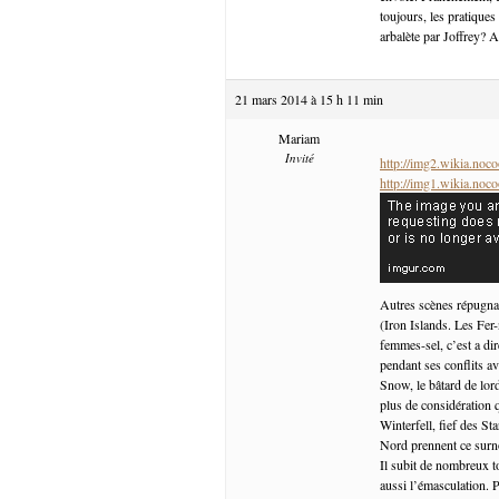
toujours, les pratique
arbalète par Joffrey? A
21 mars 2014 à 15 h 11 min
Mariam
Invité
http://img2.wikia.no
http://img1.wikia.no
Autres scènes répugna
(Iron Islands. Les Fer
femmes-sel, c’est a dir
pendant ses conflits av
Snow, le bâtard de lor
plus de considération q
Winterfell, fief des St
Nord prennent ce surno
Il subit de nombreux t
aussi l’émasculation. P