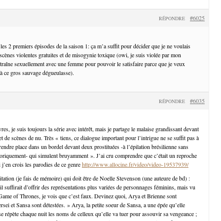
#6025
RÉPONDRE
s les 2 premiers épisodes de la saison 1: ça m’a suffit pour décider que je ne voulais
scènes violentes gratuites et de misogynie toxique (owi, je suis violée par mon
traîne sexuellement avec une femme pour pouvoir le satisfaire parce que je veux
à ce gros sauvage dégueulasse).
#6035
RÉPONDRE
res, je suis toujours la série avec intérêt, mais je partage le malaise grandissant devant
t de scènes de nu. Très « tiens, ce dialogue important pour l’intrigue ne se suffit pas à
rendre place dans un bordel devant deux prostituées -à l’épilation brésilienne sans
istoriquement- qui simulent bruyamment ». J’ai cru comprendre que c’était un reproche
 j’en crois les parodies de ce genre
http://www.allocine.fr/video/video-19537939/
citation (je fais de mémoire) qui doit être de Noelle Stevenson (une auteure de bd) :
il suffirait d’offrir des représentations plus variées de personnages féminins, mais vu
ame of Thrones, je vois que c’est faux. Devinez quoi, Arya et Brienne sont
sei et Sansa sont détestées. » Arya, la petite soeur de Sansa, a une épée qu’elle
et se répète chaque nuit les noms de celleux qu’elle va tuer pour assouvir sa vengeance ;