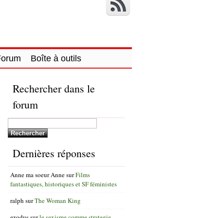
Forum
Boîte à outils
Rechercher dans le
forum
Dernières réponses
Anne ma soeur Anne
sur
Films
fantastiques, historiques et SF féministes
ralph
sur
The Woman King
exodus
sur
le sexisme comme strategie