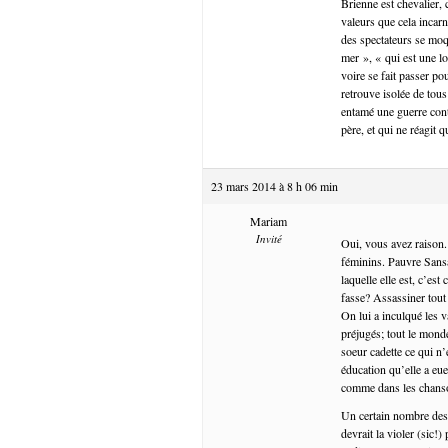
Brienne est chevalier, 
valeurs que cela incar
des spectateurs se moqu
mer », « qui est une 
voire se fait passer p
retrouve isolée de tou
entamé une guerre con
père, et qui ne réagit 
23 mars 2014 à 8 h 06 min
Mariam
Invité
Oui, vous avez raison.
féminins. Pauvre Sansa 
laquelle elle est, c’es
fasse? Assassiner tou
On lui a inculqué les v
préjugés; tout le monde
soeur cadette ce qui n’
éducation qu’elle a eu
comme dans les chanson
Un certain nombre des 
devrait la violer (sic