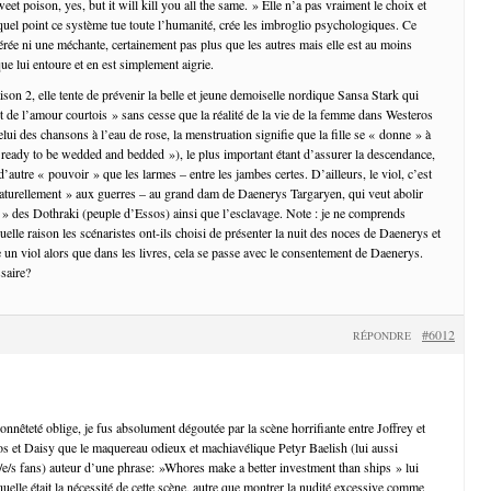
et poison, yes, but it will kill you all the same. » Elle n’a pas vraiment le choix et
 quel point ce système tue toute l’humanité, crée les imbroglio psychologiques. Ce
érée ni une méchante, certainement pas plus que les autres mais elle est au moins
e lui entoure et en est simplement aigrie.
son 2, elle tente de prévenir la belle et jeune demoiselle nordique Sansa Stark qui
t de l’amour courtois » sans cesse que la réalité de la vie de la femme dans Westeros
celui des chansons à l’eau de rose, la menstruation signifie que la fille se « donne » à
eady to be wedded and bedded »), le plus important étant d’assurer la descendance,
’autre « pouvoir » que les larmes – entre les jambes certes. D’ailleurs, le viol, c’est
 naturellement » aux guerres – au grand dam de Daenerys Targaryen, qui veut abolir
ée » des Dothraki (peuple d’Essos) ainsi que l’esclavage. Note : je ne comprends
lle raison les scénaristes ont-ils choisi de présenter la nuit des noces de Daenerys et
 viol alors que dans les livres, cela se passe avec le consentement de Daenerys.
ssaire?
#6012
RÉPONDRE
onnêteté oblige, je fus absolument dégoutée par la scène horrifiante entre Joffrey et
os et Daisy que le maquereau odieux et machiavélique Petyr Baelish (lui aussi
/e/s fans) auteur d’une phrase: »Whores make a better investment than ships » lui
uelle était la nécessité de cette scène, autre que montrer la nudité excessive comme