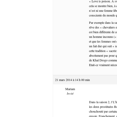
« Love is poison. A swe
cela se montre bien, à
n’est ni une femme lib
consciente du monde qu
Par exemple dans la sai
rêve des « chevaliers e
est bien différente de 
un homme inconnu (« r
et que les femmes ont d
un fait dur qui suit «
cette tradition « sacr
absolument pas pour que
de Khal Drogo comme un
Etait-ce vraiment néce
21 mars 2014 à 14 h 00 min
Mariam
Invité
Dans la saison 2, l’L’h
les deux prostituées R
chouchouté par certain
envoie. Franchement, q