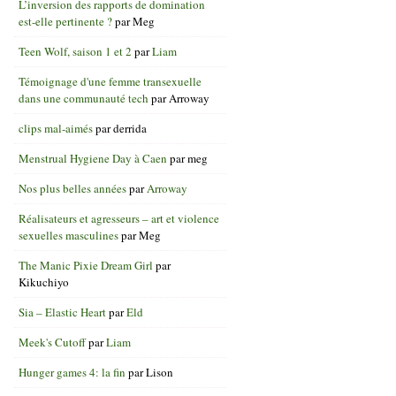
L’inversion des rapports de domination
est-elle pertinente ?
par
Meg
Teen Wolf, saison 1 et 2
par
Liam
Témoignage d'une femme transexuelle
dans une communauté tech
par
Arroway
clips mal-aimés
par
derrida
Menstrual Hygiene Day à Caen
par
meg
Nos plus belles années
par
Arroway
Réalisateurs et agresseurs – art et violence
sexuelles masculines
par
Meg
The Manic Pixie Dream Girl
par
Kikuchiyo
Sia – Elastic Heart
par
Eld
Meek's Cutoff
par
Liam
Hunger games 4: la fin
par
Lison