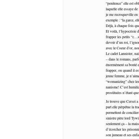
“penitence” elle est o
laquelle elle essaye de
je me recroqueville en
exemple : “la garce, ell
Déjà, à chaque fois que
Et voilà, l’hypocrisie 
frapper les petits “c…s
devoir d’un roi, l’ign
avec le Coeur d’or, no
Le cadet Lannister, na
– dans le romans, parfo
énormément sa bonté e
frapper, ou quand il es
jeune femme, je n’aime
“womanizing” chez les 
nanisme! C’est humilia
prostituées n’étant qu
Je trouve que Cersei a
part elle pérpétue la tr
permettent de concilier
sinistre père lord Tywi
seulement ça – la mais
d’écorcher les prisonn
son jumeau et ses enfan