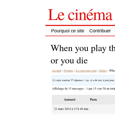
Le cinéma 
Pourquoi ce site
Contribuer
When you play t
or you die
Accueil
›
Forums
›
Le coin pop-corn
›
Séries
›
When
Ce sujet contient 57 réponses, 1 ps. et a été mis à jour pour 
Affichage de 15 messages - 1 par 15 (sur 58 au tota
Auteur/e
Posts
21 mars 2014 à 13 h 48 min