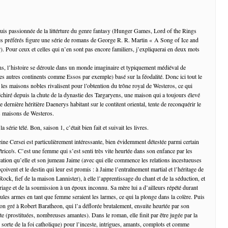
suis passionnée de la littérture du genre fantasy (Hunger Games, Lord of the Rings
es préférés figure une série de romans de George R. R. Martin « A Song of Ice and
). Pour ceux et celles qui n’en sont pas encore familiers, j’expliquerai en deux mots
ns, l’histoire se déroule dans un monde imaginaire et typiquement médiéval de
les autres continents comme Essos par exemple) basé sur la féodalité. Donc ici tout le
les maisons nobles rivalisent pour l’obtention du trône royal de Westeros, ce qui
échiré depuis la chute de la dynastie des Targaryens, une maison qui a toujours élevé
 dernière héritière Daenerys habitant sur le contitent oriental, tente de reconquérir le
s maisons de Westeros.
 série télé. Bon, saison 1, c’était bien fait et suivait les livres.
reine Cersei est particulièrement intéressante, bien évidemment détestée parmi certain
rice/s. C’est une femme qui s’est senti très vite heurtée dans son enfance par les
cation qu’elle et son jumeau Jaime (avec qui elle commence les relations incestueuses
eçoivent et le destin qui leur est promis : à Jaime l’entraînement martial et l’héritage de
ock, fief de la maison Lannister), à elle l’apprentissage du chant et de la séduction, et
riage et de la soumission à un époux inconnu. Sa mère lui a d’ailleurs répété durant
ules armes en tant que femme seraient les larmes, ce qui la plonge dans la colère. Puis
son gré à Robert Baratheon, qui l’a déflorée brutalement, ensuite heurtée par son
 (prostituées, nombreuses amantes). Dans le roman, elle finit par être jugée par la
sorte de la foi catholique) pour l’inceste, intrigues, amants, complots et comme