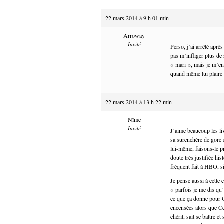
22 mars 2014 à 9 h 01 min
Arroway
Invité
Perso, j’ai arrêté aprè
pas m’infliger plus de 
« mari », mais je m’en
quand même lui plaire 
22 mars 2014 à 13 h 22 min
Nîme
Invité
J’aime beaucoup les liv
sa surenchère de gore e
lui-même, faisons-le p
doute très justifiée h
fréquent fait à HBO, si
Je pense aussi à cette 
« parfois je me dis qu’
ce que ça donne pour G
encensées alors que Cer
chérit, sait se battre 