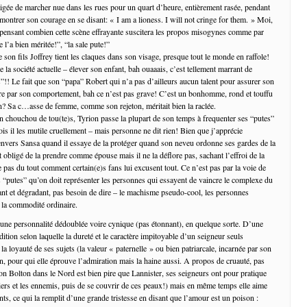
bligée de marcher nue dans les rues pour un quart d’heure, entièrement rasée, pendant
 montrer son courage en se disant: « I am a lioness. I will not cringe for them. » Moi,
 pensant combien cette scène effrayante suscitera les propos misogynes comme par
e l’a bien méritée!”, “la sale pute!”
 son fils Joffrey tient les claques dans son visage, presque tout le monde en raffole!
de la société actuelle – élever son enfant, bah ouaaais, c’est tellement marrant de
”!! Le fait que son “papa” Robert qui n’a pas d’ailleurs aucun talent pour assurer son
ore par son comportement, bah ce n’est pas grave! C’est un bonhomme, rond et touffu
n? Sa c…asse de femme, comme son rejeton, méritait bien la raclée.
in chouchou de tou(te)s, Tyrion passe la plupart de son temps à frequenter ses “putes”
is il les mutile cruellement – mais personne ne dit rien! Bien que j’apprécie
nvers Sansa quand il essaye de la protéger quand son neveu ordonne ses gardes de la
t obligé de la prendre comme épouse mais il ne la déflore pas, sachant l’effroi de la
 pas du tout comment certain(e)s fans lui excusent tout. Ce n’est pas par la voie de
“putes” qu’on doit représenter les personnes qui essayent de vaincre le complexe du
nt et dégradant, pas besoin de dire – le machisme pseudo-cool, les personnes
e la commodité ordinaire.
 une personnalité dédoublée voire cynique (pas étonnant), en quelque sorte. D’une
adition selon laquelle la dureté et le caractère impitoyable d’un seigneur seuls
 la loyauté de ses sujets (la valeur « paternelle » ou bien patriarcale, incarnée par son
n, pour qui elle éprouve l’admiration mais la haine aussi. A propos de cruauté, pas
on Bolton dans le Nord est bien pire que Lannister, ses seigneurs ont pour pratique
iers et les ennemis, puis de se couvrir de ces peaux!) mais en même temps elle aime
ts, ce qui la remplit d’une grande tristesse en disant que l’amour est un poison :