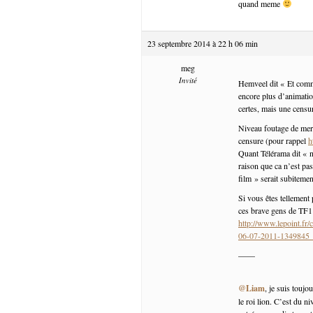
quand meme
23 septembre 2014 à 22 h 06 min
meg
Invité
Hemveel dit « Et comm
encore plus d’animatio
certes, mais une cens
Niveau foutage de merd
censure (pour rappel
h
Quant Télérama dit « n
raison que ca n’est pas
film » serait subiteme
Si vous êtes tellement 
ces brave gens de TF1 
http://www.lepoint.fr/
06-07-2011-1349845
——
@Liam
, je suis toujo
le roi lion. C’est du n