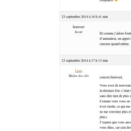
23 septembre 2014 à 16 h 41 min
hemveel
Invité
Et comme j’adore foutr
d’animation, un appel a
censure quand même.
23 septembre 2014 à 17 h 13 min
Liam
Maître des clés
coucou hemveel,
Vous avez de nouveaux
la derniere fois s’etai
sans dire rien de plus s
Comme vous vous en dou
il est sterile, ce qui m
ne me souviens plus exa
plus).
J’espere que vous auss
vous dites, car cela de