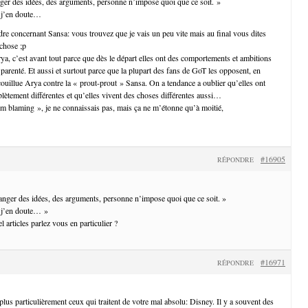
ger des idées, des arguments, personne n’impose quoi que ce soit. »
s, j’en doute…
re concernant Sansa: vous trouvez que je vais un peu vite mais au final vous dites
chose ;p
ya, c’est avant tout parce que dès le départ elles ont des comportements et ambitions
 parenté. Et aussi et surtout parce que la plupart des fans de GoT les opposent, en
 couillue Arya contre la « prout-prout » Sansa. On a tendance a oublier qu’elles ont
lètement différentes et qu’elles vivent des choses différentes aussi…
tim blaming », je ne connaissais pas, mais ça ne m’étonne qu’à moitié,
#16905
RÉPONDRE
anger des idées, des arguments, personne n’impose quoi que ce soit. »
s, j’en doute… »
l articles parlez vous en particulier ?
#16971
RÉPONDRE
lus particulièrement ceux qui traitent de votre mal absolu: Disney. Il y a souvent des