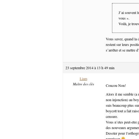
J’ai souvent 
vous ».
Voilà, je trou
Vous savez, quand la 
restent sur leurs posit
s’arrêter et se mettre 
23 septembre 2014 à 13 h 49 min
Liam
Maître des clés
Coucou Non!
Alors il me semble (a 
non injonction) au boyc
suis beaucoup plus su
boycott tout a fait rai
censure.
Vous n’etes peut-etre 
des nouveaux arguments
Desoler pour l’orthogra
remplacer