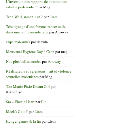
L’inversion des rapports de domination
est-elle pertinente ?
par
Meg
Teen Wolf, saison 1 et 2
par
Liam
Témoignage d'une femme transexuelle
dans une communauté tech
par
Arroway
clips mal-aimés
par
derrida
Menstrual Hygiene Day à Caen
par
meg
Nos plus belles années
par
Arroway
Réalisateurs et agresseurs – art et violence
sexuelles masculines
par
Meg
The Manic Pixie Dream Girl
par
Kikuchiyo
Sia – Elastic Heart
par
Eld
Meek's Cutoff
par
Liam
Hunger games 4: la fin
par
Lison