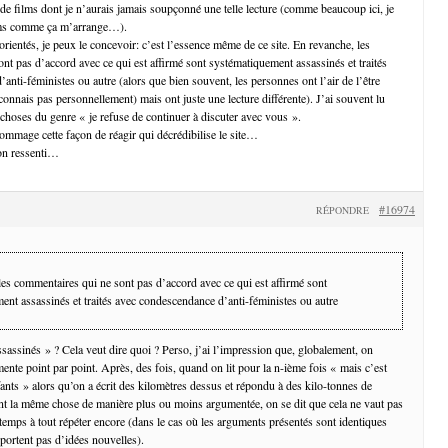
 de films dont je n’aurais jamais soupçonné une telle lecture (comme beaucoup ici, je
films comme ça m’arrange…).
 orientés, je peux le concevoir: c’est l’essence même de ce site. En revanche, les
nt pas d’accord avec ce qui est affirmé sont systématiquement assassinés et traités
nti-féministes ou autre (alors que bien souvent, les personnes ont l’air de l’être
 connais pas personnellement) mais ont juste une lecture différente). J’ai souvent lu
hoses du genre « je refuse de continuer à discuter avec vous ».
dommage cette façon de réagir qui décrédibilise le site…
on ressenti…
#16974
RÉPONDRE
les commentaires qui ne sont pas d’accord avec ce qui est affirmé sont
ent assassinés et traités avec condescendance d’anti-féministes ou autre
assinés » ? Cela veut dire quoi ? Perso, j’ai l’impression que, globalement, on
ente point par point. Après, des fois, quand on lit pour la n-ième fois « mais c’est
fants » alors qu’on a écrit des kilomètres dessus et répondu à des kilo-tonnes de
t la même chose de manière plus ou moins argumentée, on se dit que cela ne vaut pas
 temps à tout répéter encore (dans le cas où les arguments présentés sont identiques
pportent pas d’idées nouvelles).