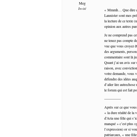
Meg
Invité
« Mmmh… Que dire que 
Lannister sont mes pré
la lecture de ce texte 
opinion aux autres pa
Je ne comprend pas cet
ne tenez pas compte d
vue que vous croyez ê
des arguments, personn
commentaire sont là ju
Quant j’ai un avis sur 
raison, avec convictio
votre demande, vous vo
défendre des idées auq
d’aller lire autrechose
le forum qui est fait po
————–
Après sur ce que vous d
« la dure réalité de la
d’Aria une fille qui s
manqué » c’est plus s
l’expression) or si vou
patriarcaux, « une fille