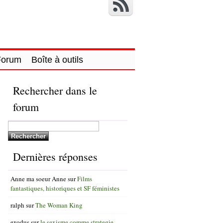
Forum
Boîte à outils
Rechercher dans le
forum
Dernières réponses
Anne ma soeur Anne
sur
Films
fantastiques, historiques et SF féministes
ralph
sur
The Woman King
exodus
sur
le sexisme comme strategie