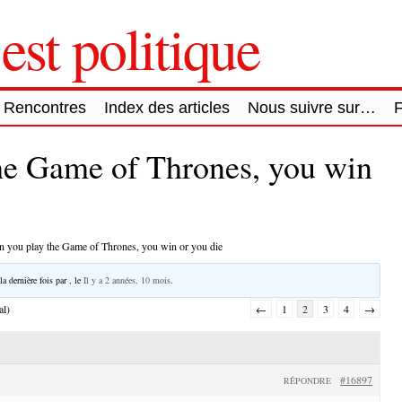
est politique
Rencontres
Index des articles
Nous suivre sur…
he Game of Thrones, you win
 you play the Game of Thrones, you win or you die
la dernière fois par
, le
Il y a 2 années, 10 mois
.
al)
←
1
2
3
4
→
#16897
RÉPONDRE