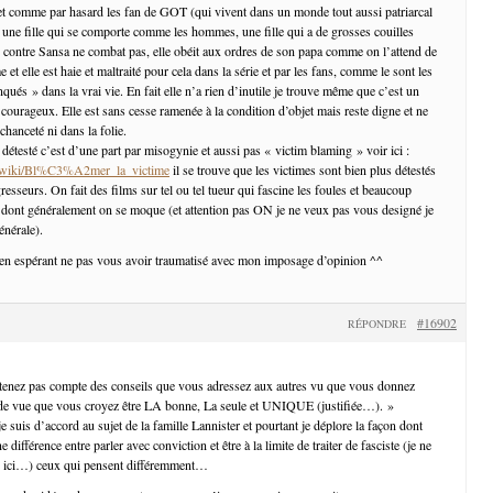
t comme par hasard les fan de GOT (qui vivent dans un monde tout aussi patriarcal
ne fille qui se comporte comme les hommes, une fille qui a de grosses couilles
Par contre Sansa ne combat pas, elle obéit aux ordres de son papa comme on l’attend de
et elle est haie et maltraité pour cela dans la série et par les fans, comme le sont les
és » dans la vrai vie. En fait elle n’a rien d’inutile je trouve même que c’est un
 courageux. Elle est sans cesse ramenée à la condition d’objet mais reste digne et ne
hanceté ni dans la folie.
t détesté c’est d’une part par misogynie et aussi pas « victim blaming » voir ici :
org/wiki/Bl%C3%A2mer_la_victime
il se trouve que les victimes sont bien plus détestés
resseurs. On fait des films sur tel ou tel tueur qui fascine les foules et beaucoup
 dont généralement on se moque (et attention pas ON je ne veux pas vous designé je
énérale).
en espérant ne pas vous avoir traumatisé avec mon imposage d’opinion ^^
#16902
RÉPONDRE
 tenez pas compte des conseils que vous adressez aux autres vu que vous donnez
e vue que vous croyez être LA bonne, La seule et UNIQUE (justifiée…). »
e suis d’accord au sujet de la famille Lannister et pourtant je déplore la façon dont
différence entre parler avec conviction et être à la limite de traiter de fasciste (je ne
as ici…) ceux qui pensent différemment…