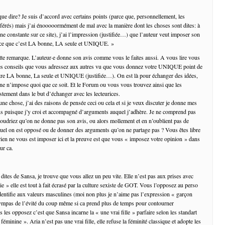
dire? Je suis d’accord avec certains points (parce que, personnellement, les
férés) mais j’ai énooooormément de mal avec la manière dont les choses sont dites: à
(une constante sur ce site), j’ai l’impression (justifiée…) que l’auteur veut imposer son
rce que c’est LA bonne, LA seule et UNIQUE. »
te remarque. L’auteur·e donne son avis comme vous le faites aussi. A vous lire vous
es conseils que vous adressez aux autres vu que vous donnez votre UNIQUE point de
tre LA bonne, La seule et UNIQUE (justifiée…). On est là pour échanger des idées,
e n’impose quoi que ce soit. Et le Forum ou vous vous trouvez ainsi que les
stement dans le but d’échanger avec les lecteurices.
une chose, j’ai des raisons de pensée ceci ou cela et si je veux discuter je donne mes
ns puisque j’y croi et accompagné d’arguments auquel j’adhère. Je ne comprend pas
udriez qu’on ne donne pas son avis, ou alors mollement et en n’oublient pas de
uel on est opposé ou de donner des arguments qu’on ne partage pas ? Vous êtes libre
 rien ne vous est imposer ici et la preuve est que vous « imposez votre opinion » dans
ur ca.
ites de Sansa, je trouve que vous allez un peu vite. Elle n’est pas aux prises avec
 vie » elle est tout à fait écrasé par la culture sexiste de GOT. Vous l’opposez au perso
’identifie aux valeurs masculines (moi non plus je n’aime pas l’expression « garçon
ympas de l’évité du coup même si ca prend plus de temps pour contourner
s les opposez c’est que Sansa incarne la « une vrai fille » parfaire selon les standart
 féminine ». Aria n’est pas une vrai fille, elle refuse la féminité classique et adopte les