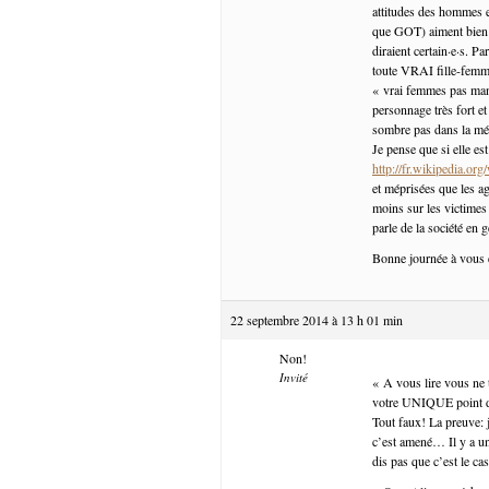
attitudes des hommes e
que GOT) aiment bien u
diraient certain·e·s. 
toute VRAI fille-femme 
« vrai femmes pas manqu
personnage très fort et
sombre pas dans la méc
Je pense que si elle es
http://fr.wikipedia.
et méprisées que les ag
moins sur les victimes
parle de la société en g
Bonne journée à vous 
22 septembre 2014 à 13 h 01 min
Non!
Invité
« A vous lire vous ne
votre UNIQUE point d
Tout faux! La preuve: j
c’est amené… Il y a une 
dis pas que c’est le c