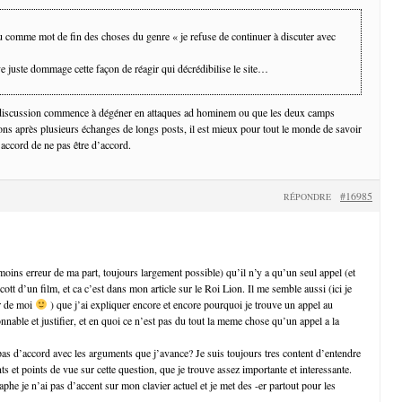
lu comme mot de fin des choses du genre « je refuse de continuer à discuter avec
ve juste dommage cette façon de réagir qui décrédibilise le site…
discussion commence à dégéner en attaques ad hominem ou que les deux camps
ions après plusieurs échanges de longs posts, il est mieux pour tout le monde de savoir
d’accord de ne pas être d’accord.
#16985
RÉPONDRE
moins erreur de ma part, toujours largement possible) qu’il n’y a qu’un seul appel (et
ott d’un film, et ca c’est dans mon article sur le Roi Lion. Il me semble aussi (ici je
r de moi
) que j’ai expliquer encore et encore pourquoi je trouve un appel au
sonnable et justifier, et en quoi ce n’est pas du tout la meme chose qu’un appel a la
pas d’accord avec les arguments que j’avance? Je suis toujours tres content d’entendre
 et points de vue sur cette question, que je trouve assez importante et interessante.
phe je n’ai pas d’accent sur mon clavier actuel et je met des -er partout pour les