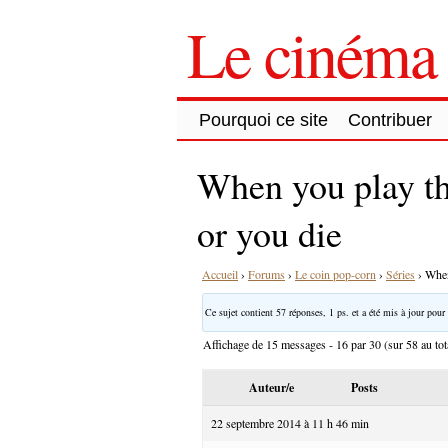
Le cinéma 
Pourquoi ce site
Contribuer
When you play t
or you die
Accueil
›
Forums
›
Le coin pop-corn
›
Séries
›
When
Ce sujet contient 57 réponses, 1 ps. et a été mis à jour pour 
Affichage de 15 messages - 16 par 30 (sur 58 au tot
Auteur/e
Posts
22 septembre 2014 à 11 h 46 min