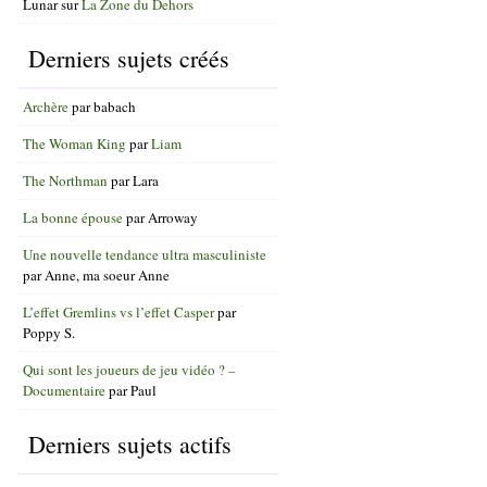
Lunar
sur
La Zone du Dehors
Derniers sujets créés
Archère
par
babach
The Woman King
par
Liam
The Northman
par
Lara
La bonne épouse
par
Arroway
Une nouvelle tendance ultra masculiniste
par
Anne, ma soeur Anne
L’effet Gremlins vs l’effet Casper
par
Poppy S.
Qui sont les joueurs de jeu vidéo ? –
Documentaire
par
Paul
Derniers sujets actifs