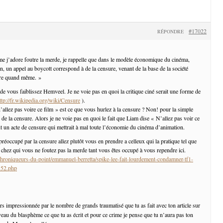
#17022
RÉPONDRE
e j’adore foutre la merde, je rappelle que dans le modèle économique du cinéma,
n, un appel au boycott correspond à de la censure, venant de la base de la société
ure quand même. »
e vous faiblissez Hemveel. Je ne voie pas en quoi la critique ciné serait une forme de
ttp://fr.wikipedia.org/wiki/Censure
).
’allez pas voire ce film » est ce que vous hurlez à la censure ? Non! pour la simple
 de la censure. Alors je ne voie pas en quoi le fait que Liam dise « N’allez pas voir ce
nt un acte de censure qui mettrait à mal toute l’économie du cinéma d’animation.
préoccupé par la censure allez plutôt vous en prendre a celleux qui la pratique tel que
chez qui vous ne foutez pas la merde tant vous êtes occupé à vous rependre ici.
chroniqueurs-du-point/emmanuel-berretta/spike-lee-fait-lourdement-condamner-tf1-
_52.php
urs impressionnée par le nombre de grands traumatisé que tu as fait avec ton article sur
iveau du blasphème ce que tu as écrit et pour ce crime je pense que tu n’aura pas ton