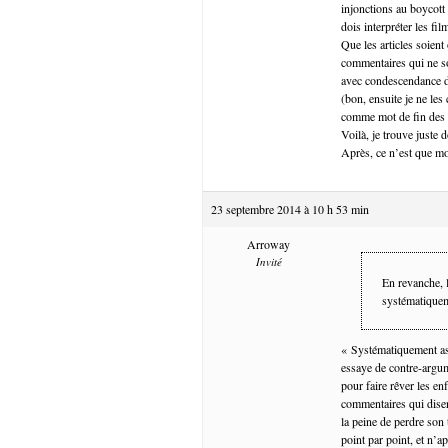
injonctions au boycott
dois interpréter les 
Que les articles soient
commentaires qui ne so
avec condescendance d’a
(bon, ensuite je ne les
comme mot de fin des c
Voilà, je trouve juste 
Après, ce n’est que m
23 septembre 2014 à 10 h 53 min
Arroway
Invité
En revanche, 
systématiquem
« Systématiquement ass
essaye de contre-argum
pour faire rêver les en
commentaires qui disen
la peine de perdre son
point par point, et n’a