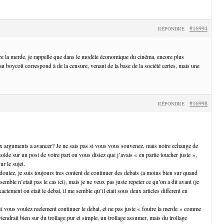
#16994
RÉPONDRE
e la merde, je rappelle que dans le modèle économique du cinéma, encore plus
u boycott correspond à de la censure, venant de la base de la société certes, mais une
#16998
RÉPONDRE
 arguments a avancer? Je ne sais pas si vous vous souvenez, mais notre echange de
t solde sur un post de votre part ou vous disiez que j’avais « en partie toucher juste »,
ur le sujet.
tez, je suis toujours tres content de continuer des debats (a moins bien sur quand
e semble n’etait pas le cas ici), mais je ne veux pas juste repeter ce qu’on a dit avant (je
ctement ou etait le debat, il me semble qu’il etait sous deux articles different en
i vous voulez reelement continuer le debat, et ne pas juste « foutre la merde » comme
viendrait bien sur du trollage pur et simple, un trollage assumer, mais du trollage