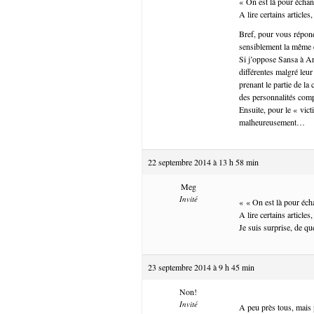
« On est là pour échan
A lire certains article
Bref, pour vous répond
sensiblement la même 
Si j’oppose Sansa à Ar
différentes malgré leur
prenant le partie de la
des personnalités comp
Ensuite, pour le « vic
malheureusement…
22 septembre 2014 à 13 h 58 min
Meg
Invité
« « On est là pour éch
A lire certains article
Je suis surprise, de que
23 septembre 2014 à 9 h 45 min
Non!
Invité
A peu près tous, mais p