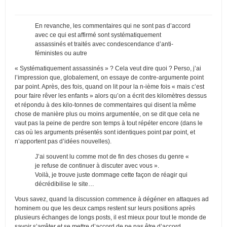
En revanche, les commentaires qui ne sont pas d’accord
avec ce qui est affirmé sont systématiquement
assassinés et traités avec condescendance d’anti-
féministes ou autre
« Systématiquement assassinés » ? Cela veut dire quoi ? Perso, j’ai
l’impression que, globalement, on essaye de contre-argumente point
par point. Après, des fois, quand on lit pour la n-ième fois « mais c’est
pour faire rêver les enfants » alors qu’on a écrit des kilomètres dessus
et répondu à des kilo-tonnes de commentaires qui disent la même
chose de manière plus ou moins argumentée, on se dit que cela ne
vaut pas la peine de perdre son temps à tout répéter encore (dans le
cas où les arguments présentés sont identiques point par point, et
n’apportent pas d’idées nouvelles).
J’ai souvent lu comme mot de fin des choses du genre «
je refuse de continuer à discuter avec vous ».
Voilà, je trouve juste dommage cette façon de réagir qui
décrédibilise le site…
Vous savez, quand la discussion commence à dégéner en attaques ad
hominem ou que les deux camps restent sur leurs positions après
plusieurs échanges de longs posts, il est mieux pour tout le monde de
savoir s’arrêter et se mettre d’accord de ne pas être d’accord.