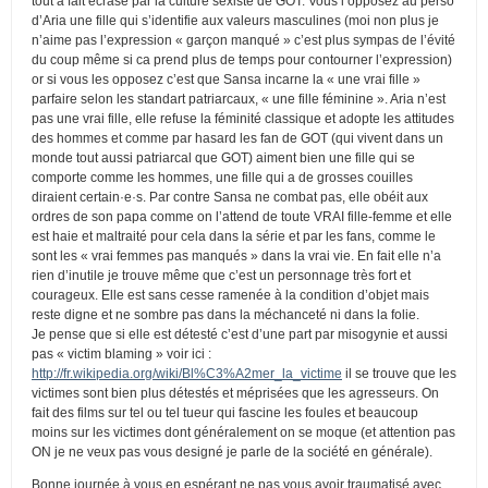
tout à fait écrasé par la culture sexiste de GOT. Vous l’opposez au perso
d’Aria une fille qui s’identifie aux valeurs masculines (moi non plus je
n’aime pas l’expression « garçon manqué » c’est plus sympas de l’évité
du coup même si ca prend plus de temps pour contourner l’expression)
or si vous les opposez c’est que Sansa incarne la « une vrai fille »
parfaire selon les standart patriarcaux, « une fille féminine ». Aria n’est
pas une vrai fille, elle refuse la féminité classique et adopte les attitudes
des hommes et comme par hasard les fan de GOT (qui vivent dans un
monde tout aussi patriarcal que GOT) aiment bien une fille qui se
comporte comme les hommes, une fille qui a de grosses couilles
diraient certain·e·s. Par contre Sansa ne combat pas, elle obéit aux
ordres de son papa comme on l’attend de toute VRAI fille-femme et elle
est haie et maltraité pour cela dans la série et par les fans, comme le
sont les « vrai femmes pas manqués » dans la vrai vie. En fait elle n’a
rien d’inutile je trouve même que c’est un personnage très fort et
courageux. Elle est sans cesse ramenée à la condition d’objet mais
reste digne et ne sombre pas dans la méchanceté ni dans la folie.
Je pense que si elle est détesté c’est d’une part par misogynie et aussi
pas « victim blaming » voir ici :
http://fr.wikipedia.org/wiki/Bl%C3%A2mer_la_victime
il se trouve que les
victimes sont bien plus détestés et méprisées que les agresseurs. On
fait des films sur tel ou tel tueur qui fascine les foules et beaucoup
moins sur les victimes dont généralement on se moque (et attention pas
ON je ne veux pas vous designé je parle de la société en générale).
Bonne journée à vous en espérant ne pas vous avoir traumatisé avec