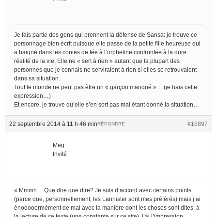
Je fais partie des gens qui prennent la défense de Sansa: je trouve ce
personnage bien écrit puisque elle passe de la petite fille heureuse qui
a baigné dans les contes de fée à l’orpheline confrontée à la dure
réalité de la vie. Elle ne « sert à rien » autant que la plupart des
personnes que je connais ne serviraient à rien si elles se retrouvaient
dans sa situation.
Tout le monde ne peut pas être un « garçon manqué »… (je hais cette
expression…)
Et encore, je trouve qu’elle s’en sort pas mal étant donné la situation…
22 septembre 2014 à 11 h 46 min
#16897
RÉPONDRE
Meg
Invité
« Mmmh… Que dire que dire? Je suis d’accord avec certains points
(parce que, personnellement, les Lannister sont mes préférés) mais j’ai
énooooormément de mal avec la manière dont les choses sont dites: à
la lecture de ce texte (une constante sur ce site), j’ai l’impression