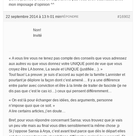
mon imposage d’opinion ^^
22 septembre 2014 à 13 h 01 min
#16902
RÉPONDRE
Non!
Invité
« A vous lire vous ne tenez pas compte des conseils que vous adressez
aux autres vu que vous donnez votre UNIQUE point de vue que vous
croyez être LA bonne, La seule et UNIQUE (justifiée…). »
Tout faux! La preuve: je suis d’accord au sujet de la famille Lannister et
pourtant je déplore la façon dont c’est amené… Il y a une différence
entre parler avec conviction et être à la limite de traiter de fasciste (je ne
dis pas que c’est le cas ici…) ceux qui pensent différemment…
« On est là pour échanger des idées, des arguments, personne
n’impose quoi que ce soit. »
A lire certains articles, j’en doute…
Bref, pour vous répondre concernant Sansa: vous trouvez que je vais
un peu vite mais au final vous dites sensiblement la même chose ;p
Si j’oppose Sansa à Arya, c’est avant tout parce que dès le départ elles