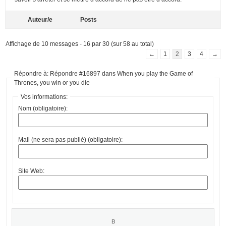
Auteur/e
Posts
Affichage de 10 messages - 16 par 30 (sur 58 au total)
←
1
2
3
4
→
Répondre à: Répondre #16897 dans When you play the Game of
Thrones, you win or you die
Vos informations:
Nom (obligatoire):
Mail (ne sera pas publié) (obligatoire):
Site Web: