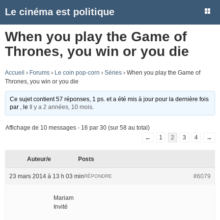
Le cinéma est politique
When you play the Game of
Thrones, you win or you die
Accueil
›
Forums
›
Le coin pop-corn
›
Séries
›
When you play the Game of
Thrones, you win or you die
Ce sujet contient 57 réponses, 1 ps. et a été mis à jour pour la dernière fois
par
, le
Il y a 2 années, 10 mois
.
Affichage de 10 messages - 16 par 30 (sur 58 au total)
←
1
2
3
4
→
Auteur/e
Posts
23 mars 2014 à 13 h 03 min
#6079
RÉPONDRE
Mariam
Invité