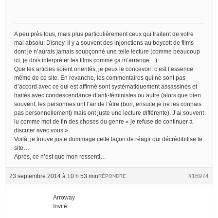
A peu près tous, mais plus particulièrement ceux qui traitent de votre
mal absolu: Disney. Il y a souvent des injonctions au boycott de films
dont je n’aurais jamais soupçonné une telle lecture (comme beaucoup
ici, je dois interpréter les films comme ça m’arrange…).
Que les articles soient orientés, je peux le concevoir: c’est l’essence
même de ce site. En revanche, les commentaires qui ne sont pas
d’accord avec ce qui est affirmé sont systématiquement assassinés et
traités avec condescendance d’anti-féministes ou autre (alors que bien
souvent, les personnes ont l’air de l’être (bon, ensuite je ne les connais
pas personnellement) mais ont juste une lecture différente). J’ai souvent
lu comme mot de fin des choses du genre « je refuse de continuer à
discuter avec vous ».
Voilà, je trouve juste dommage cette façon de réagir qui décrédibilise le
site…
Après, ce n’est que mon ressenti…
23 septembre 2014 à 10 h 53 min
#16974
RÉPONDRE
Arroway
Invité