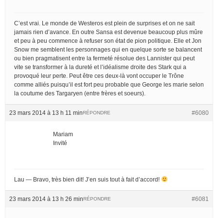
C’est vrai. Le monde de Westeros est plein de surprises et on ne sait
jamais rien d’avance. En outre Sansa est devenue beaucoup plus mûre
et peu à peu commence à refuser son état de pion politique. Elle et Jon
Snow me semblent les personnages qui en quelque sorte se balancent
ou bien pragmatisent entre la fermeté résolue des Lannister qui peut
vite se transformer à la dureté et l’idéalisme droite des Stark qui a
provoqué leur perte. Peut être ces deux-là vont occuper le Trône
comme alliés puisqu’il est fort peu probable que George les marie selon
la coutume des Targaryen (entre frères et soeurs).
23 mars 2014 à 13 h 11 min
#6080
RÉPONDRE
Mariam
Invité
Lau — Bravo, très bien dit! J’en suis tout à fait d’accord!
23 mars 2014 à 13 h 26 min
#6081
RÉPONDRE