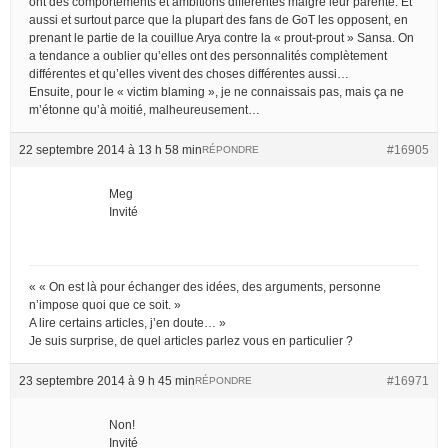
ont des comportements et ambitions différentes malgré leur parenté. Et
aussi et surtout parce que la plupart des fans de GoT les opposent, en
prenant le partie de la couillue Arya contre la « prout-prout » Sansa. On
a tendance a oublier qu’elles ont des personnalités complètement
différentes et qu’elles vivent des choses différentes aussi…
Ensuite, pour le « victim blaming », je ne connaissais pas, mais ça ne
m’étonne qu’à moitié, malheureusement…
22 septembre 2014 à 13 h 58 min
#16905
RÉPONDRE
Meg
Invité
« « On est là pour échanger des idées, des arguments, personne
n’impose quoi que ce soit. »
A lire certains articles, j’en doute… »
Je suis surprise, de quel articles parlez vous en particulier ?
23 septembre 2014 à 9 h 45 min
#16971
RÉPONDRE
Non!
Invité