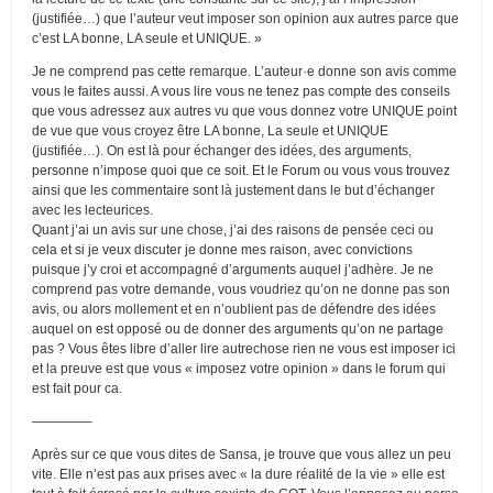
(justifiée…) que l’auteur veut imposer son opinion aux autres parce que
c’est LA bonne, LA seule et UNIQUE. »
Je ne comprend pas cette remarque. L’auteur·e donne son avis comme
vous le faites aussi. A vous lire vous ne tenez pas compte des conseils
que vous adressez aux autres vu que vous donnez votre UNIQUE point
de vue que vous croyez être LA bonne, La seule et UNIQUE
(justifiée…). On est là pour échanger des idées, des arguments,
personne n’impose quoi que ce soit. Et le Forum ou vous vous trouvez
ainsi que les commentaire sont là justement dans le but d’échanger
avec les lecteurices.
Quant j’ai un avis sur une chose, j’ai des raisons de pensée ceci ou
cela et si je veux discuter je donne mes raison, avec convictions
puisque j’y croi et accompagné d’arguments auquel j’adhère. Je ne
comprend pas votre demande, vous voudriez qu’on ne donne pas son
avis, ou alors mollement et en n’oublient pas de défendre des idées
auquel on est opposé ou de donner des arguments qu’on ne partage
pas ? Vous êtes libre d’aller lire autrechose rien ne vous est imposer ici
et la preuve est que vous « imposez votre opinion » dans le forum qui
est fait pour ca.
————–
Après sur ce que vous dites de Sansa, je trouve que vous allez un peu
vite. Elle n’est pas aux prises avec « la dure réalité de la vie » elle est