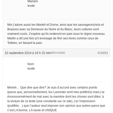
Mariam
Invité
Moi j’adore aussi les Martell et Dorne, ainsi que les sauvageon(ne)s et
Braavos avec sa Demeure du Noire et du Blanc, leurs cultures sont
vraiment cools. J’espère qu’ils resteront en paix sous le règne nouveau.
Martin a dit une fois q’il envisage de finir ses livres comme ceux de
Tolkien, en faisant la paix.
22 septembre 2014 à 10 h 15 min
#16891
RÉPONDRE
Non!
Invité
Mmmh… Que dire que dire? Je suis d’accord avec certains points
(parce que, personnellement, les Lannister sont mes préférés) mais j’ai
énooooormément de mal avec la manière dont les choses sont dites: à
la lecture de ce texte (une constante sur ce site), j’ai l’impression
(justifiée…) que l’auteur veut imposer son opinion aux autres parce que
c’est LA bonne, LA seule et UNIQUE.