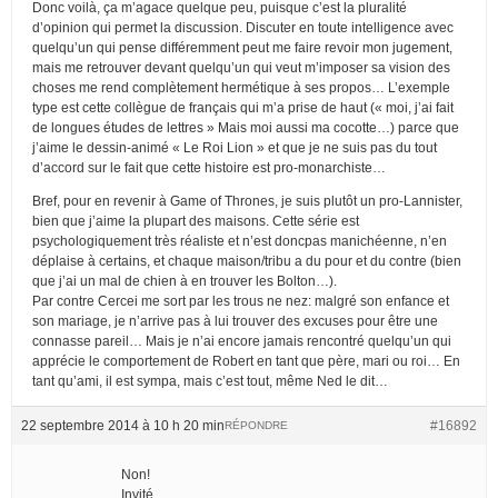
Donc voilà, ça m’agace quelque peu, puisque c’est la pluralité
d’opinion qui permet la discussion. Discuter en toute intelligence avec
quelqu’un qui pense différemment peut me faire revoir mon jugement,
mais me retrouver devant quelqu’un qui veut m’imposer sa vision des
choses me rend complètement hermétique à ses propos… L’exemple
type est cette collègue de français qui m’a prise de haut (« moi, j’ai fait
de longues études de lettres » Mais moi aussi ma cocotte…) parce que
j’aime le dessin-animé « Le Roi Lion » et que je ne suis pas du tout
d’accord sur le fait que cette histoire est pro-monarchiste…
Bref, pour en revenir à Game of Thrones, je suis plutôt un pro-Lannister,
bien que j’aime la plupart des maisons. Cette série est
psychologiquement très réaliste et n’est doncpas manichéenne, n’en
déplaise à certains, et chaque maison/tribu a du pour et du contre (bien
que j’ai un mal de chien à en trouver les Bolton…).
Par contre Cercei me sort par les trous ne nez: malgré son enfance et
son mariage, je n’arrive pas à lui trouver des excuses pour être une
connasse pareil… Mais je n’ai encore jamais rencontré quelqu’un qui
apprécie le comportement de Robert en tant que père, mari ou roi… En
tant qu’ami, il est sympa, mais c’est tout, même Ned le dit…
22 septembre 2014 à 10 h 20 min
#16892
RÉPONDRE
Non!
Invité