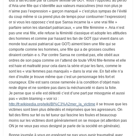
tout à fait écrasé par la culture sexiste de GOT. Vous l’opposez au perso
d’Aria une fille qui s’identifie aux valeurs masculines (moi non plus je
n’aime pas l’expression « garçon manqué » c’est plus sympas de l’évité
du coup même si ca prend plus de temps pour contourner l’expression)
or si vous les opposez c’est que Sansa incarne la « une vrai fille »
parfaire selon les standart patriarcaux, « une fille féminine ». Aria n’est
pas une vrai fille, elle refuse la féminité classique et adopte les attitudes
des hommes et comme par hasard les fan de GOT (qui vivent dans un
monde tout aussi patriarcal que GOT) aiment bien une fille qui se
comporte comme les hommes, une fille qui a de grosses couilles
diraient certain·e·s. Par contre Sansa ne combat pas, elle obéit aux
ordres de son papa comme on l’attend de toute VRAI fille-femme et elle
est haie et maltraité pour cela dans la série et par les fans, comme le
sont les « vrai femmes pas manqués » dans la vrai vie. En fait elle n’a
rien d’inutile je trouve même que c’est un personnage très fort et
courageux. Elle est sans cesse ramenée à la condition d’objet mais
reste digne et ne sombre pas dans la méchanceté ni dans la folie.
Je pense que si elle est détesté c’est d’une part par misogynie et aussi
pas « victim blaming » voir ici :
http://fr.wikipedia.org/wiki/Bl%C3%A2mer_la_victime
il se trouve que les
victimes sont bien plus détestés et méprisées que les agresseurs. On
fait des films sur tel ou tel tueur qui fascine les foules et beaucoup
moins sur les victimes dont généralement on se moque (et attention pas
ON je ne veux pas vous designé je parle de la société en générale).
Bonne journée à vous en espérant ne pas vous avoir traumatisé avec