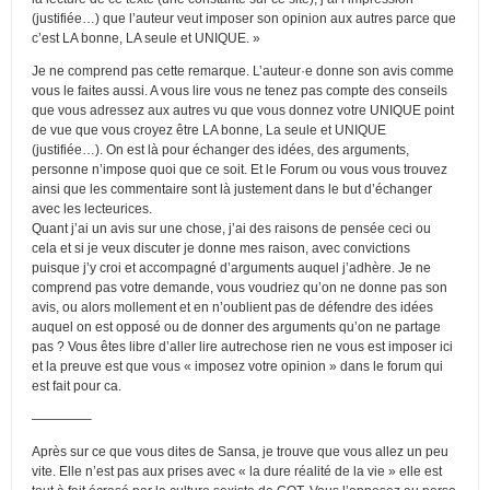
(justifiée…) que l’auteur veut imposer son opinion aux autres parce que
c’est LA bonne, LA seule et UNIQUE. »
Je ne comprend pas cette remarque. L’auteur·e donne son avis comme
vous le faites aussi. A vous lire vous ne tenez pas compte des conseils
que vous adressez aux autres vu que vous donnez votre UNIQUE point
de vue que vous croyez être LA bonne, La seule et UNIQUE
(justifiée…). On est là pour échanger des idées, des arguments,
personne n’impose quoi que ce soit. Et le Forum ou vous vous trouvez
ainsi que les commentaire sont là justement dans le but d’échanger
avec les lecteurices.
Quant j’ai un avis sur une chose, j’ai des raisons de pensée ceci ou
cela et si je veux discuter je donne mes raison, avec convictions
puisque j’y croi et accompagné d’arguments auquel j’adhère. Je ne
comprend pas votre demande, vous voudriez qu’on ne donne pas son
avis, ou alors mollement et en n’oublient pas de défendre des idées
auquel on est opposé ou de donner des arguments qu’on ne partage
pas ? Vous êtes libre d’aller lire autrechose rien ne vous est imposer ici
et la preuve est que vous « imposez votre opinion » dans le forum qui
est fait pour ca.
————–
Après sur ce que vous dites de Sansa, je trouve que vous allez un peu
vite. Elle n’est pas aux prises avec « la dure réalité de la vie » elle est