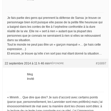
Je fais partie des gens qui prennent la défense de Sansa: je trouve ce
personnage bien écrit puisque elle passe de la petite fille heureuse qui
a baigné dans les contes de fée à l’orpheline confrontée à la dure
réalité de la vie. Elle ne « sert à rien » autant que la plupart des
personnes que je connais ne serviraient à rien si elles se retrouvaient
dans sa situation.
Tout le monde ne peut pas être un « garçon manqué »… (je hais cette
expression…)
Et encore, je trouve qu’elle s’en sort pas mal étant donné la situation…
22 septembre 2014 à 11 h 46 min
#16897
RÉPONDRE
Meg
Invité
« Mmmh… Que dire que dire? Je suis d’accord avec certains points
(parce que, personnellement, les Lannister sont mes préférés) mais j’ai
énooooormément de mal avec la manière dont les choses sont dites: à
la lecture de ce texte (une constante sur ce site), j’ai l’impression