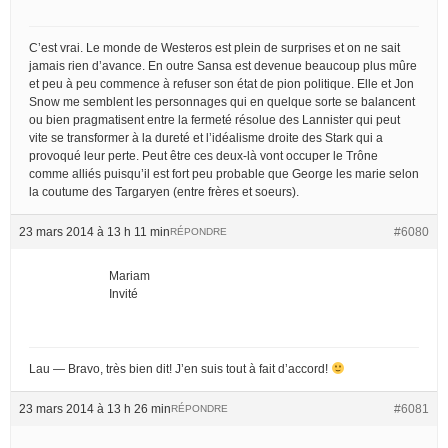
C’est vrai. Le monde de Westeros est plein de surprises et on ne sait
jamais rien d’avance. En outre Sansa est devenue beaucoup plus mûre
et peu à peu commence à refuser son état de pion politique. Elle et Jon
Snow me semblent les personnages qui en quelque sorte se balancent
ou bien pragmatisent entre la fermeté résolue des Lannister qui peut
vite se transformer à la dureté et l’idéalisme droite des Stark qui a
provoqué leur perte. Peut être ces deux-là vont occuper le Trône
comme alliés puisqu’il est fort peu probable que George les marie selon
la coutume des Targaryen (entre frères et soeurs).
23 mars 2014 à 13 h 11 min
#6080
RÉPONDRE
Mariam
Invité
Lau — Bravo, très bien dit! J’en suis tout à fait d’accord!
23 mars 2014 à 13 h 26 min
#6081
RÉPONDRE