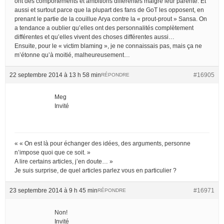
ont des comportements et ambitions différentes malgré leur parenté. Et
aussi et surtout parce que la plupart des fans de GoT les opposent, en
prenant le partie de la couillue Arya contre la « prout-prout » Sansa. On
a tendance a oublier qu’elles ont des personnalités complètement
différentes et qu’elles vivent des choses différentes aussi…
Ensuite, pour le « victim blaming », je ne connaissais pas, mais ça ne
m’étonne qu’à moitié, malheureusement…
22 septembre 2014 à 13 h 58 min
#16905
RÉPONDRE
Meg
Invité
« « On est là pour échanger des idées, des arguments, personne
n’impose quoi que ce soit. »
A lire certains articles, j’en doute… »
Je suis surprise, de quel articles parlez vous en particulier ?
23 septembre 2014 à 9 h 45 min
#16971
RÉPONDRE
Non!
Invité