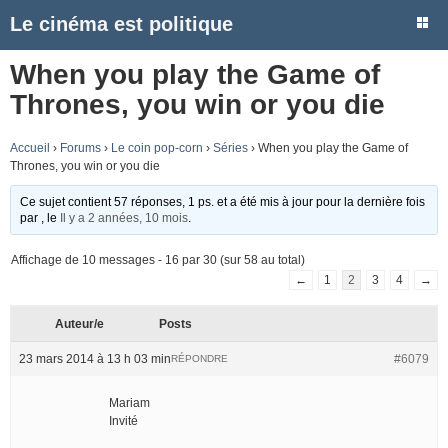
Le cinéma est politique
When you play the Game of
Thrones, you win or you die
Accueil
›
Forums
›
Le coin pop-corn
›
Séries
›
When you play the Game of
Thrones, you win or you die
Ce sujet contient 57 réponses, 1 ps. et a été mis à jour pour la dernière fois
par
, le
Il y a 2 années, 10 mois
.
Affichage de 10 messages - 16 par 30 (sur 58 au total)
←
1
2
3
4
→
Auteur/e
Posts
23 mars 2014 à 13 h 03 min
#6079
RÉPONDRE
Mariam
Invité