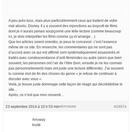
A peu près tous, mais plus particulièrement ceux qui traitent de votre
mal absolu: Disney. Il y a souvent des injonctions au boycott de films
dont je n’aurais jamais soupçonné une telle lecture (comme beaucoup
ici, je dois interpréter les films comme ça m’arrange…).
Que les articles soient orientés, je peux le concevoir: c’est l’essence
même de ce site. En revanche, les commentaires qui ne sont pas
d’accord avec ce qui est affirmé sont systématiquement assassinés et
traités avec condescendance d’anti-féministes ou autre (alors que bien
souvent, les personnes ont l’air de l’être (bon, ensuite je ne les connais
pas personnellement) mais ont juste une lecture différente). J’ai souvent
lu comme mot de fin des choses du genre « je refuse de continuer à
discuter avec vous ».
Voilà, je trouve juste dommage cette façon de réagir qui décrédibilise le
site…
Après, ce n’est que mon ressenti…
23 septembre 2014 à 10 h 53 min
#16974
RÉPONDRE
Arroway
Invité