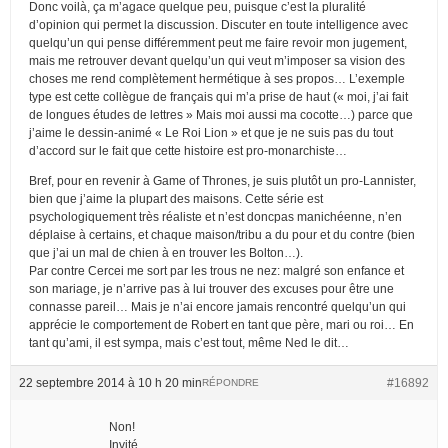
Donc voilà, ça m’agace quelque peu, puisque c’est la pluralité
d’opinion qui permet la discussion. Discuter en toute intelligence avec
quelqu’un qui pense différemment peut me faire revoir mon jugement,
mais me retrouver devant quelqu’un qui veut m’imposer sa vision des
choses me rend complètement hermétique à ses propos… L’exemple
type est cette collègue de français qui m’a prise de haut (« moi, j’ai fait
de longues études de lettres » Mais moi aussi ma cocotte…) parce que
j’aime le dessin-animé « Le Roi Lion » et que je ne suis pas du tout
d’accord sur le fait que cette histoire est pro-monarchiste…
Bref, pour en revenir à Game of Thrones, je suis plutôt un pro-Lannister,
bien que j’aime la plupart des maisons. Cette série est
psychologiquement très réaliste et n’est doncpas manichéenne, n’en
déplaise à certains, et chaque maison/tribu a du pour et du contre (bien
que j’ai un mal de chien à en trouver les Bolton…).
Par contre Cercei me sort par les trous ne nez: malgré son enfance et
son mariage, je n’arrive pas à lui trouver des excuses pour être une
connasse pareil… Mais je n’ai encore jamais rencontré quelqu’un qui
apprécie le comportement de Robert en tant que père, mari ou roi… En
tant qu’ami, il est sympa, mais c’est tout, même Ned le dit…
22 septembre 2014 à 10 h 20 min
#16892
RÉPONDRE
Non!
Invité