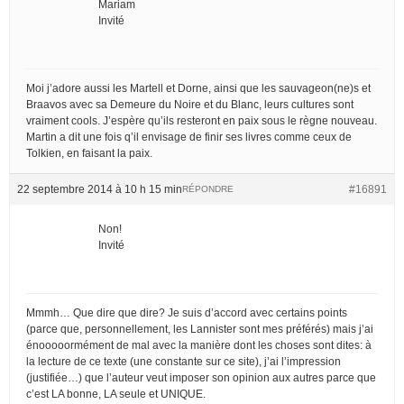
Mariam
Invité
Moi j’adore aussi les Martell et Dorne, ainsi que les sauvageon(ne)s et
Braavos avec sa Demeure du Noire et du Blanc, leurs cultures sont
vraiment cools. J’espère qu’ils resteront en paix sous le règne nouveau.
Martin a dit une fois q’il envisage de finir ses livres comme ceux de
Tolkien, en faisant la paix.
22 septembre 2014 à 10 h 15 min
#16891
RÉPONDRE
Non!
Invité
Mmmh… Que dire que dire? Je suis d’accord avec certains points
(parce que, personnellement, les Lannister sont mes préférés) mais j’ai
énooooormément de mal avec la manière dont les choses sont dites: à
la lecture de ce texte (une constante sur ce site), j’ai l’impression
(justifiée…) que l’auteur veut imposer son opinion aux autres parce que
c’est LA bonne, LA seule et UNIQUE.