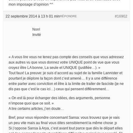
mon imposage d’opinion ^^
22 septembre 2014 à 13 h 01 min
#16902
RÉPONDRE
Non!
Invité
« A vous lire vous ne tenez pas compte des conseils que vous adressez
aux autres vu que vous donnez votre UNIQUE point de vue que vous
croyez être LA bonne, La seule et UNIQUE (justifiée…). »
Tout faux! La preuve: je suis d’accord au sujet de la famille Lannister et
pourtant je déplore la façon dont c’est amené… Il y a une différence
entre parler avec conviction et être à la limite de traiter de fasciste (je ne
dis pas que c’est le cas ici…) ceux qui pensent différemment…
« On est là pour échanger des idées, des arguments, personne
n’impose quoi que ce soit. »
A lire certains articles, j’en doute…
Bref, pour vous répondre concernant Sansa: vous trouvez que je vais
un peu vite mais au final vous dites sensiblement la même chose ;p
Si j’oppose Sansa à Arya, c’est avant tout parce que dès le départ elles