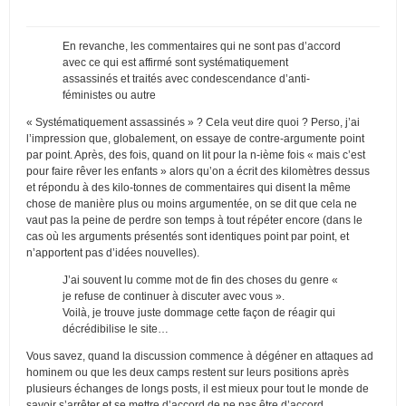
En revanche, les commentaires qui ne sont pas d’accord
avec ce qui est affirmé sont systématiquement
assassinés et traités avec condescendance d’anti-
féministes ou autre
« Systématiquement assassinés » ? Cela veut dire quoi ? Perso, j’ai
l’impression que, globalement, on essaye de contre-argumente point
par point. Après, des fois, quand on lit pour la n-ième fois « mais c’est
pour faire rêver les enfants » alors qu’on a écrit des kilomètres dessus
et répondu à des kilo-tonnes de commentaires qui disent la même
chose de manière plus ou moins argumentée, on se dit que cela ne
vaut pas la peine de perdre son temps à tout répéter encore (dans le
cas où les arguments présentés sont identiques point par point, et
n’apportent pas d’idées nouvelles).
J’ai souvent lu comme mot de fin des choses du genre «
je refuse de continuer à discuter avec vous ».
Voilà, je trouve juste dommage cette façon de réagir qui
décrédibilise le site…
Vous savez, quand la discussion commence à dégéner en attaques ad
hominem ou que les deux camps restent sur leurs positions après
plusieurs échanges de longs posts, il est mieux pour tout le monde de
savoir s’arrêter et se mettre d’accord de ne pas être d’accord.