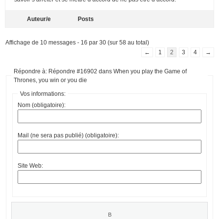
Auteur/e
Posts
Affichage de 10 messages - 16 par 30 (sur 58 au total)
←
1
2
3
4
→
Répondre à: Répondre #16902 dans When you play the Game of
Thrones, you win or you die
Vos informations:
Nom (obligatoire):
Mail (ne sera pas publié) (obligatoire):
Site Web: