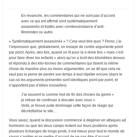
En revanche, les commentaires qui ne sont pas d’accord
avec ce qui est affirmé sont systématiquement
assassinés et traités avec condescendance d’anti-
féministes ou autre
« Systématiquement assassinés » ? Cela veut dire quoi ? Perso, j’ai
l’impression que, globalement, on essaye de contre-argumente point
par point. Après, des fois, quand on lit pour la n-ième fois « mais c’est
pour faire rêver les enfants » alors qu’on a écrit des kilomètres dessus
et répondu à des kilo-tonnes de commentaires qui disent la même
chose de manière plus ou moins argumentée, on se dit que cela ne
vaut pas la peine de perdre son temps à tout répéter encore (dans le
cas où les arguments présentés sont identiques point par point, et
n’apportent pas d’idées nouvelles).
J’ai souvent lu comme mot de fin des choses du genre «
je refuse de continuer à discuter avec vous ».
Voilà, je trouve juste dommage cette façon de réagir qui
décrédibilise le site…
Vous savez, quand la discussion commence à dégéner en attaques ad
hominem ou que les deux camps restent sur leurs positions après
plusieurs échanges de longs posts, il est mieux pour tout le monde de
savoir s’arrêter et se mettre d’accord de ne pas être d’accord.