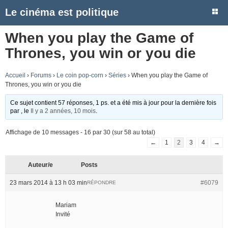
Le cinéma est politique
When you play the Game of
Thrones, you win or you die
Accueil
›
Forums
›
Le coin pop-corn
›
Séries
›
When you play the Game of
Thrones, you win or you die
Ce sujet contient 57 réponses, 1 ps. et a été mis à jour pour la dernière fois
par
, le
Il y a 2 années, 10 mois
.
Affichage de 10 messages - 16 par 30 (sur 58 au total)
←
1
2
3
4
→
Auteur/e
Posts
23 mars 2014 à 13 h 03 min
#6079
RÉPONDRE
Mariam
Invité