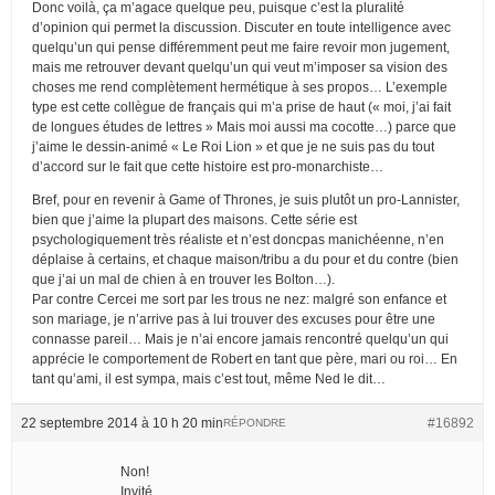
Donc voilà, ça m’agace quelque peu, puisque c’est la pluralité
d’opinion qui permet la discussion. Discuter en toute intelligence avec
quelqu’un qui pense différemment peut me faire revoir mon jugement,
mais me retrouver devant quelqu’un qui veut m’imposer sa vision des
choses me rend complètement hermétique à ses propos… L’exemple
type est cette collègue de français qui m’a prise de haut (« moi, j’ai fait
de longues études de lettres » Mais moi aussi ma cocotte…) parce que
j’aime le dessin-animé « Le Roi Lion » et que je ne suis pas du tout
d’accord sur le fait que cette histoire est pro-monarchiste…
Bref, pour en revenir à Game of Thrones, je suis plutôt un pro-Lannister,
bien que j’aime la plupart des maisons. Cette série est
psychologiquement très réaliste et n’est doncpas manichéenne, n’en
déplaise à certains, et chaque maison/tribu a du pour et du contre (bien
que j’ai un mal de chien à en trouver les Bolton…).
Par contre Cercei me sort par les trous ne nez: malgré son enfance et
son mariage, je n’arrive pas à lui trouver des excuses pour être une
connasse pareil… Mais je n’ai encore jamais rencontré quelqu’un qui
apprécie le comportement de Robert en tant que père, mari ou roi… En
tant qu’ami, il est sympa, mais c’est tout, même Ned le dit…
22 septembre 2014 à 10 h 20 min
#16892
RÉPONDRE
Non!
Invité