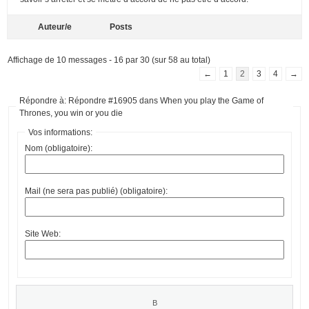
Auteur/e
Posts
Affichage de 10 messages - 16 par 30 (sur 58 au total)
←
1
2
3
4
→
Répondre à: Répondre #16905 dans When you play the Game of
Thrones, you win or you die
Vos informations:
Nom (obligatoire):
Mail (ne sera pas publié) (obligatoire):
Site Web: