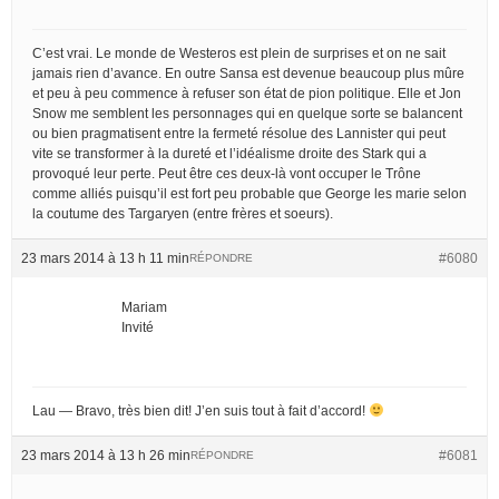
C’est vrai. Le monde de Westeros est plein de surprises et on ne sait
jamais rien d’avance. En outre Sansa est devenue beaucoup plus mûre
et peu à peu commence à refuser son état de pion politique. Elle et Jon
Snow me semblent les personnages qui en quelque sorte se balancent
ou bien pragmatisent entre la fermeté résolue des Lannister qui peut
vite se transformer à la dureté et l’idéalisme droite des Stark qui a
provoqué leur perte. Peut être ces deux-là vont occuper le Trône
comme alliés puisqu’il est fort peu probable que George les marie selon
la coutume des Targaryen (entre frères et soeurs).
23 mars 2014 à 13 h 11 min
#6080
RÉPONDRE
Mariam
Invité
Lau — Bravo, très bien dit! J’en suis tout à fait d’accord!
23 mars 2014 à 13 h 26 min
#6081
RÉPONDRE