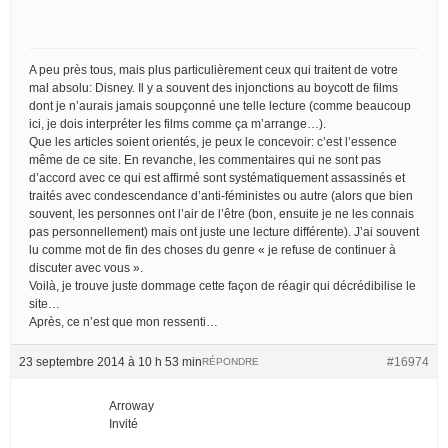
A peu près tous, mais plus particulièrement ceux qui traitent de votre
mal absolu: Disney. Il y a souvent des injonctions au boycott de films
dont je n’aurais jamais soupçonné une telle lecture (comme beaucoup
ici, je dois interpréter les films comme ça m’arrange…).
Que les articles soient orientés, je peux le concevoir: c’est l’essence
même de ce site. En revanche, les commentaires qui ne sont pas
d’accord avec ce qui est affirmé sont systématiquement assassinés et
traités avec condescendance d’anti-féministes ou autre (alors que bien
souvent, les personnes ont l’air de l’être (bon, ensuite je ne les connais
pas personnellement) mais ont juste une lecture différente). J’ai souvent
lu comme mot de fin des choses du genre « je refuse de continuer à
discuter avec vous ».
Voilà, je trouve juste dommage cette façon de réagir qui décrédibilise le
site…
Après, ce n’est que mon ressenti…
23 septembre 2014 à 10 h 53 min
#16974
RÉPONDRE
Arroway
Invité