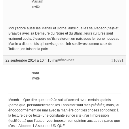
Mariam
Invité
Moi j’adore aussi les Martell et Dorne, ainsi que les sauvageon(ne)s et
Braavos avec sa Demeure du Noire et du Blanc, leurs cultures sont
vraiment cools. J’espère qu’ils resteront en paix sous le règne nouveau.
Martin a dit une fois q’il envisage de finir ses livres comme ceux de
Tolkien, en faisant la paix.
22 septembre 2014 à 10 h 15 min
#16891
RÉPONDRE
Non!
Invité
Mmmh… Que dire que dire? Je suis d’accord avec certains points
(parce que, personnellement, les Lannister sont mes préférés) mais j’ai
énooooormément de mal avec la manière dont les choses sont dites: à
la lecture de ce texte (une constante sur ce site), j’ai l’impression
(justifiée…) que l’auteur veut imposer son opinion aux autres parce que
c’est LA bonne, LA seule et UNIQUE.