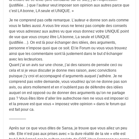
(justifiée…) que l’auteur veut imposer son opinion aux autres parce que
c’est LA bonne, LA seule et UNIQUE. »
Je ne comprend pas cette remarque. L’auteur·e donne son avis comme
vous le faites aussi. A vous lire vous ne tenez pas compte des conseils
que vous adressez aux autres vu que vous donnez votre UNIQUE point
de vue que vous croyez être LA bonne, La seule et UNIQUE
(justifiée…). On est là pour échanger des idées, des arguments,
personne n’impose quoi que ce soit. Et le Forum ou vous vous trouvez
ainsi que les commentaire sont là justement dans le but d’échanger
avec les lecteurices.
Quant j’ai un avis sur une chose, j’ai des raisons de pensée ceci ou
cela et si je veux discuter je donne mes raison, avec convictions
puisque j’y croi et accompagné d’arguments auquel j’adhère. Je ne
comprend pas votre demande, vous voudriez qu’on ne donne pas son
avis, ou alors mollement et en n’oublient pas de défendre des idées
auquel on est opposé ou de donner des arguments qu’on ne partage
pas ? Vous êtes libre d’aller lire autrechose rien ne vous est imposer ici
et la preuve est que vous « imposez votre opinion » dans le forum qui
est fait pour ca.
————–
Après sur ce que vous dites de Sansa, je trouve que vous allez un peu
vite. Elle n’est pas aux prises avec « la dure réalité de la vie » elle est