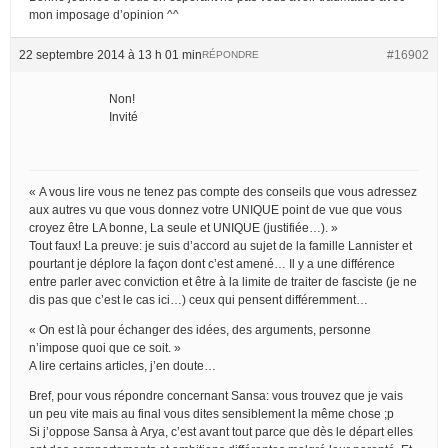
mon imposage d’opinion ^^
22 septembre 2014 à 13 h 01 min
#16902
RÉPONDRE
Non!
Invité
« A vous lire vous ne tenez pas compte des conseils que vous adressez
aux autres vu que vous donnez votre UNIQUE point de vue que vous
croyez être LA bonne, La seule et UNIQUE (justifiée…). »
Tout faux! La preuve: je suis d’accord au sujet de la famille Lannister et
pourtant je déplore la façon dont c’est amené… Il y a une différence
entre parler avec conviction et être à la limite de traiter de fasciste (je ne
dis pas que c’est le cas ici…) ceux qui pensent différemment…
« On est là pour échanger des idées, des arguments, personne
n’impose quoi que ce soit. »
A lire certains articles, j’en doute…
Bref, pour vous répondre concernant Sansa: vous trouvez que je vais
un peu vite mais au final vous dites sensiblement la même chose ;p
Si j’oppose Sansa à Arya, c’est avant tout parce que dès le départ elles