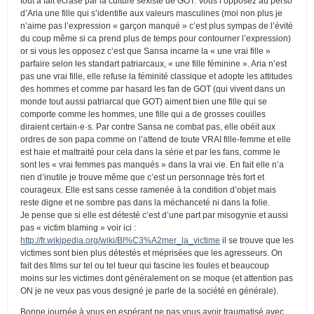
tout à fait écrasé par la culture sexiste de GOT. Vous l’opposez au perso
d’Aria une fille qui s’identifie aux valeurs masculines (moi non plus je
n’aime pas l’expression « garçon manqué » c’est plus sympas de l’évité
du coup même si ca prend plus de temps pour contourner l’expression)
or si vous les opposez c’est que Sansa incarne la « une vrai fille »
parfaire selon les standart patriarcaux, « une fille féminine ». Aria n’est
pas une vrai fille, elle refuse la féminité classique et adopte les attitudes
des hommes et comme par hasard les fan de GOT (qui vivent dans un
monde tout aussi patriarcal que GOT) aiment bien une fille qui se
comporte comme les hommes, une fille qui a de grosses couilles
diraient certain·e·s. Par contre Sansa ne combat pas, elle obéit aux
ordres de son papa comme on l’attend de toute VRAI fille-femme et elle
est haie et maltraité pour cela dans la série et par les fans, comme le
sont les « vrai femmes pas manqués » dans la vrai vie. En fait elle n’a
rien d’inutile je trouve même que c’est un personnage très fort et
courageux. Elle est sans cesse ramenée à la condition d’objet mais
reste digne et ne sombre pas dans la méchanceté ni dans la folie.
Je pense que si elle est détesté c’est d’une part par misogynie et aussi
pas « victim blaming » voir ici :
http://fr.wikipedia.org/wiki/Bl%C3%A2mer_la_victime
il se trouve que les
victimes sont bien plus détestés et méprisées que les agresseurs. On
fait des films sur tel ou tel tueur qui fascine les foules et beaucoup
moins sur les victimes dont généralement on se moque (et attention pas
ON je ne veux pas vous designé je parle de la société en générale).
Bonne journée à vous en espérant ne pas vous avoir traumatisé avec