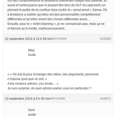
ont des comportements et ambitions différentes malgré leur parenté. Et
aussi et surtout parce que la plupart des fans de GoT les opposent, en
prenant le partie de la couillue Arya contre la « prout-prout » Sansa. On
a tendance a oublier qu’elles ont des personnalités complètement
différentes et qu’elles vivent des choses différentes aussi…
Ensuite, pour le « victim blaming », je ne connaissais pas, mais ça ne
m’étonne qu’à moitié, malheureusement…
22 septembre 2014 à 13 h 58 min
#16905
RÉPONDRE
Meg
Invité
« « On est là pour échanger des idées, des arguments, personne
n’impose quoi que ce soit. »
A lire certains articles, j’en doute… »
Je suis surprise, de quel articles parlez vous en particulier ?
23 septembre 2014 à 9 h 45 min
#16971
RÉPONDRE
Non!
Invité