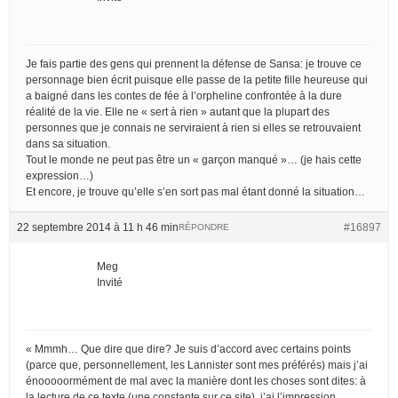
Je fais partie des gens qui prennent la défense de Sansa: je trouve ce
personnage bien écrit puisque elle passe de la petite fille heureuse qui
a baigné dans les contes de fée à l’orpheline confrontée à la dure
réalité de la vie. Elle ne « sert à rien » autant que la plupart des
personnes que je connais ne serviraient à rien si elles se retrouvaient
dans sa situation.
Tout le monde ne peut pas être un « garçon manqué »… (je hais cette
expression…)
Et encore, je trouve qu’elle s’en sort pas mal étant donné la situation…
22 septembre 2014 à 11 h 46 min
#16897
RÉPONDRE
Meg
Invité
« Mmmh… Que dire que dire? Je suis d’accord avec certains points
(parce que, personnellement, les Lannister sont mes préférés) mais j’ai
énooooormément de mal avec la manière dont les choses sont dites: à
la lecture de ce texte (une constante sur ce site), j’ai l’impression