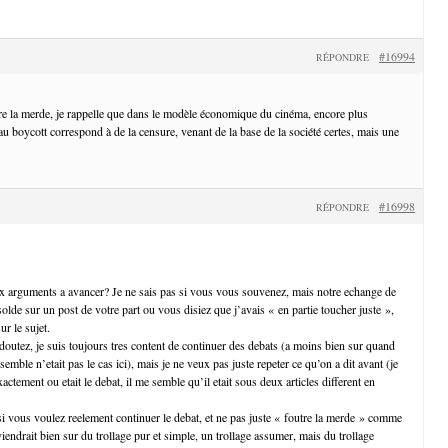
#16994
RÉPONDRE
e la merde, je rappelle que dans le modèle économique du cinéma, encore plus
u boycott correspond à de la censure, venant de la base de la société certes, mais une
#16998
RÉPONDRE
 arguments a avancer? Je ne sais pas si vous vous souvenez, mais notre echange de
t solde sur un post de votre part ou vous disiez que j’avais « en partie toucher juste »,
ur le sujet.
tez, je suis toujours tres content de continuer des debats (a moins bien sur quand
e semble n’etait pas le cas ici), mais je ne veux pas juste repeter ce qu’on a dit avant (je
ctement ou etait le debat, il me semble qu’il etait sous deux articles different en
i vous voulez reelement continuer le debat, et ne pas juste « foutre la merde » comme
viendrait bien sur du trollage pur et simple, un trollage assumer, mais du trollage