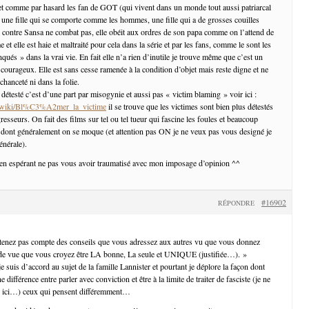
t comme par hasard les fan de GOT (qui vivent dans un monde tout aussi patriarcal
ne fille qui se comporte comme les hommes, une fille qui a de grosses couilles
Par contre Sansa ne combat pas, elle obéit aux ordres de son papa comme on l’attend de
et elle est haie et maltraité pour cela dans la série et par les fans, comme le sont les
és » dans la vrai vie. En fait elle n’a rien d’inutile je trouve même que c’est un
 courageux. Elle est sans cesse ramenée à la condition d’objet mais reste digne et ne
hanceté ni dans la folie.
t détesté c’est d’une part par misogynie et aussi pas « victim blaming » voir ici :
org/wiki/Bl%C3%A2mer_la_victime
il se trouve que les victimes sont bien plus détestés
resseurs. On fait des films sur tel ou tel tueur qui fascine les foules et beaucoup
 dont généralement on se moque (et attention pas ON je ne veux pas vous designé je
énérale).
en espérant ne pas vous avoir traumatisé avec mon imposage d’opinion ^^
#16902
RÉPONDRE
 tenez pas compte des conseils que vous adressez aux autres vu que vous donnez
e vue que vous croyez être LA bonne, La seule et UNIQUE (justifiée…). »
e suis d’accord au sujet de la famille Lannister et pourtant je déplore la façon dont
différence entre parler avec conviction et être à la limite de traiter de fasciste (je ne
as ici…) ceux qui pensent différemment…