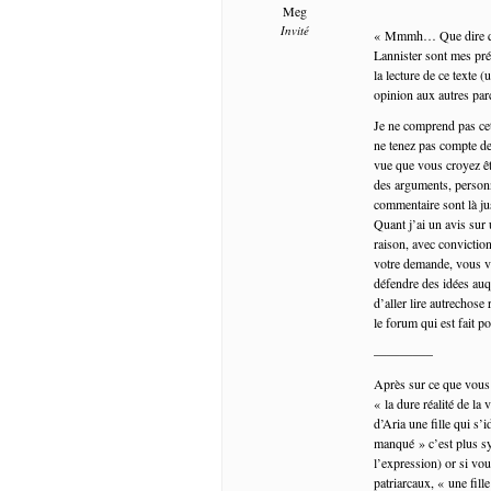
Meg
Invité
« Mmmh… Que dire que 
Lannister sont mes pré
la lecture de ce texte 
opinion aux autres pa
Je ne comprend pas cet
ne tenez pas compte d
vue que vous croyez ê
des arguments, personn
commentaire sont là ju
Quant j’ai un avis sur 
raison, avec convictio
votre demande, vous vo
défendre des idées auq
d’aller lire autrechose
le forum qui est fait po
————–
Après sur ce que vous d
« la dure réalité de la
d’Aria une fille qui s
manqué » c’est plus s
l’expression) or si vou
patriarcaux, « une fille