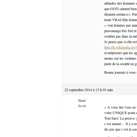
attitudes des hommes e
que GOT) aiment bien u
diraient certain·e·s. 
toute VRAI fille-femme 
« vrai femmes pas manqu
personnage très fort et
sombre pas dans la méc
Je pense que si elle es
http://fr.wikipedia.
et méprisées que les ag
moins sur les victimes
parle de la société en g
Bonne journée à vous 
22 septembre 2014 à 13 h 01 min
Non!
Invité
« A vous lire vous ne
votre UNIQUE point d
Tout faux! La preuve: j
c’est amené… Il y a une 
dis pas que c’est le c