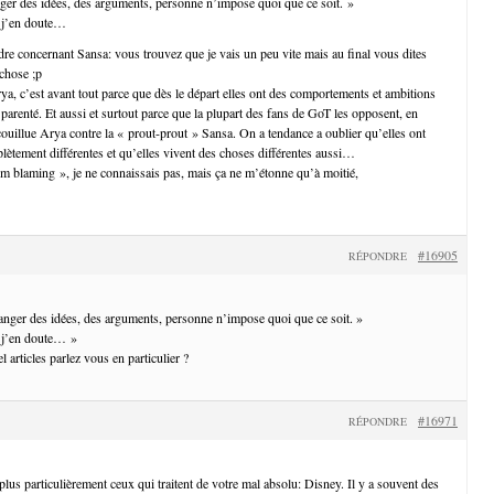
ger des idées, des arguments, personne n’impose quoi que ce soit. »
s, j’en doute…
re concernant Sansa: vous trouvez que je vais un peu vite mais au final vous dites
chose ;p
ya, c’est avant tout parce que dès le départ elles ont des comportements et ambitions
 parenté. Et aussi et surtout parce que la plupart des fans de GoT les opposent, en
 couillue Arya contre la « prout-prout » Sansa. On a tendance a oublier qu’elles ont
lètement différentes et qu’elles vivent des choses différentes aussi…
tim blaming », je ne connaissais pas, mais ça ne m’étonne qu’à moitié,
#16905
RÉPONDRE
anger des idées, des arguments, personne n’impose quoi que ce soit. »
s, j’en doute… »
l articles parlez vous en particulier ?
#16971
RÉPONDRE
lus particulièrement ceux qui traitent de votre mal absolu: Disney. Il y a souvent des