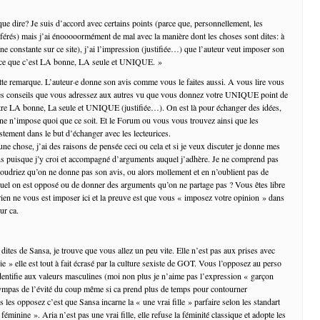
dire? Je suis d’accord avec certains points (parce que, personnellement, les
férés) mais j’ai énooooormément de mal avec la manière dont les choses sont dites: à
(une constante sur ce site), j’ai l’impression (justifiée…) que l’auteur veut imposer son
rce que c’est LA bonne, LA seule et UNIQUE. »
te remarque. L’auteur·e donne son avis comme vous le faites aussi. A vous lire vous
es conseils que vous adressez aux autres vu que vous donnez votre UNIQUE point de
tre LA bonne, La seule et UNIQUE (justifiée…). On est là pour échanger des idées,
e n’impose quoi que ce soit. Et le Forum ou vous vous trouvez ainsi que les
stement dans le but d’échanger avec les lecteurices.
une chose, j’ai des raisons de pensée ceci ou cela et si je veux discuter je donne mes
ns puisque j’y croi et accompagné d’arguments auquel j’adhère. Je ne comprend pas
udriez qu’on ne donne pas son avis, ou alors mollement et en n’oublient pas de
uel on est opposé ou de donner des arguments qu’on ne partage pas ? Vous êtes libre
 rien ne vous est imposer ici et la preuve est que vous « imposez votre opinion » dans
ur ca.
ites de Sansa, je trouve que vous allez un peu vite. Elle n’est pas aux prises avec
 vie » elle est tout à fait écrasé par la culture sexiste de GOT. Vous l’opposez au perso
’identifie aux valeurs masculines (moi non plus je n’aime pas l’expression « garçon
ympas de l’évité du coup même si ca prend plus de temps pour contourner
s les opposez c’est que Sansa incarne la « une vrai fille » parfaire selon les standart
 féminine ». Aria n’est pas une vrai fille, elle refuse la féminité classique et adopte les