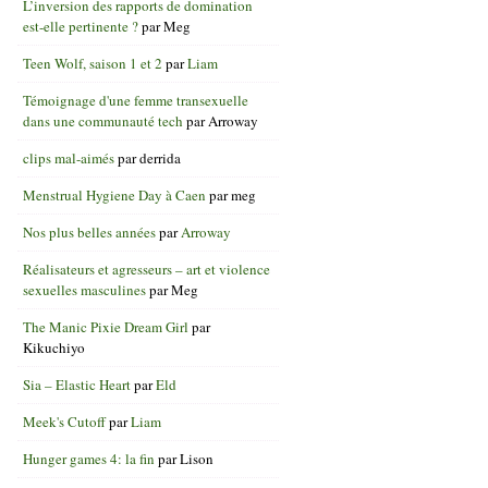
L’inversion des rapports de domination
est-elle pertinente ?
par
Meg
Teen Wolf, saison 1 et 2
par
Liam
Témoignage d'une femme transexuelle
dans une communauté tech
par
Arroway
clips mal-aimés
par
derrida
Menstrual Hygiene Day à Caen
par
meg
Nos plus belles années
par
Arroway
Réalisateurs et agresseurs – art et violence
sexuelles masculines
par
Meg
The Manic Pixie Dream Girl
par
Kikuchiyo
Sia – Elastic Heart
par
Eld
Meek's Cutoff
par
Liam
Hunger games 4: la fin
par
Lison