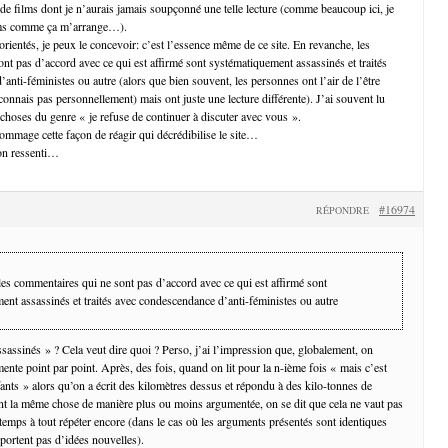
 de films dont je n’aurais jamais soupçonné une telle lecture (comme beaucoup ici, je
films comme ça m’arrange…).
 orientés, je peux le concevoir: c’est l’essence même de ce site. En revanche, les
nt pas d’accord avec ce qui est affirmé sont systématiquement assassinés et traités
nti-féministes ou autre (alors que bien souvent, les personnes ont l’air de l’être
 connais pas personnellement) mais ont juste une lecture différente). J’ai souvent lu
hoses du genre « je refuse de continuer à discuter avec vous ».
dommage cette façon de réagir qui décrédibilise le site…
on ressenti…
#16974
RÉPONDRE
les commentaires qui ne sont pas d’accord avec ce qui est affirmé sont
ent assassinés et traités avec condescendance d’anti-féministes ou autre
assinés » ? Cela veut dire quoi ? Perso, j’ai l’impression que, globalement, on
ente point par point. Après, des fois, quand on lit pour la n-ième fois « mais c’est
fants » alors qu’on a écrit des kilomètres dessus et répondu à des kilo-tonnes de
t la même chose de manière plus ou moins argumentée, on se dit que cela ne vaut pas
 temps à tout répéter encore (dans le cas où les arguments présentés sont identiques
pportent pas d’idées nouvelles).