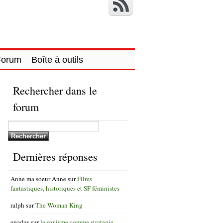
Forum
Boîte à outils
Rechercher dans le
forum
Dernières réponses
Anne ma soeur Anne
sur
Films
fantastiques, historiques et SF féministes
ralph
sur
The Woman King
exodus
sur
le sexisme comme strategie