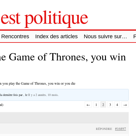
est politique
Rencontres
Index des articles
Nous suivre sur…
he Game of Thrones, you win
 you play the Game of Thrones, you win or you die
la dernière fois par
, le
Il y a 2 années, 10 mois
.
al)
←
1
2
3
4
→
#16897
RÉPONDRE