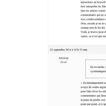
injonctions au boycott
dois interpréter les 
Que les articles soient
commentaires qui ne so
avec condescendance d’a
(bon, ensuite je ne les
comme mot de fin des c
Voilà, je trouve juste 
Après, ce n’est que m
23 septembre 2014 à 10 h 53 min
Arroway
Invité
En revanche, 
systématiquem
« Systématiquement ass
essaye de contre-argum
pour faire rêver les en
commentaires qui disen
la peine de perdre son
point par point, et n’a