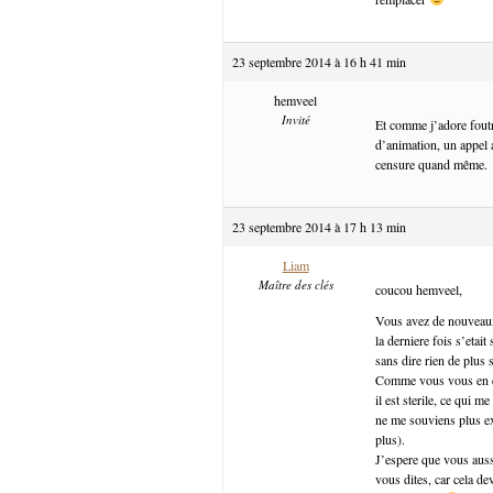
23 septembre 2014 à 16 h 41 min
hemveel
Invité
Et comme j’adore foutr
d’animation, un appel a
censure quand même.
23 septembre 2014 à 17 h 13 min
Liam
Maître des clés
coucou hemveel,
Vous avez de nouveaux
la derniere fois s’etai
sans dire rien de plus s
Comme vous vous en dou
il est sterile, ce qui m
ne me souviens plus exa
plus).
J’espere que vous auss
vous dites, car cela de