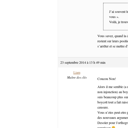
J’ai souvent 
vous ».
Voilà, je trou
Vous savez, quand la 
restent sur leurs posit
s’arrêter et se mettre 
23 septembre 2014 à 13 h 49 min
Liam
Maître des clés
Coucou Non!
Alors il me semble (a 
non injonction) au boyc
suis beaucoup plus su
boycott tout a fait rai
censure.
Vous n’etes peut-etre 
des nouveaux arguments
Desoler pour l’orthogra
remplacer