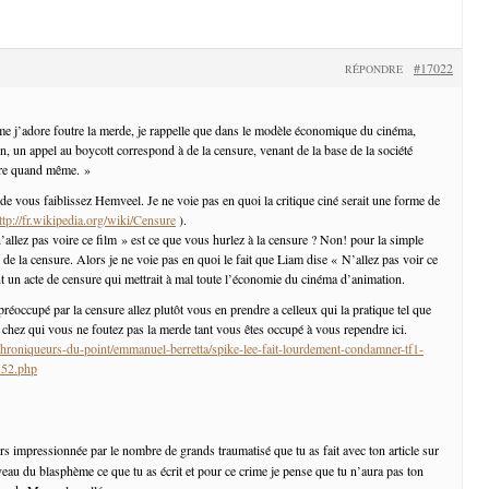
#17022
RÉPONDRE
e j’adore foutre la merde, je rappelle que dans le modèle économique du cinéma,
n, un appel au boycott correspond à de la censure, venant de la base de la société
ure quand même. »
e vous faiblissez Hemveel. Je ne voie pas en quoi la critique ciné serait une forme de
ttp://fr.wikipedia.org/wiki/Censure
).
’allez pas voire ce film » est ce que vous hurlez à la censure ? Non! pour la simple
 de la censure. Alors je ne voie pas en quoi le fait que Liam dise « N’allez pas voir ce
nt un acte de censure qui mettrait à mal toute l’économie du cinéma d’animation.
préoccupé par la censure allez plutôt vous en prendre a celleux qui la pratique tel que
chez qui vous ne foutez pas la merde tant vous êtes occupé à vous rependre ici.
chroniqueurs-du-point/emmanuel-berretta/spike-lee-fait-lourdement-condamner-tf1-
_52.php
urs impressionnée par le nombre de grands traumatisé que tu as fait avec ton article sur
iveau du blasphème ce que tu as écrit et pour ce crime je pense que tu n’aura pas ton