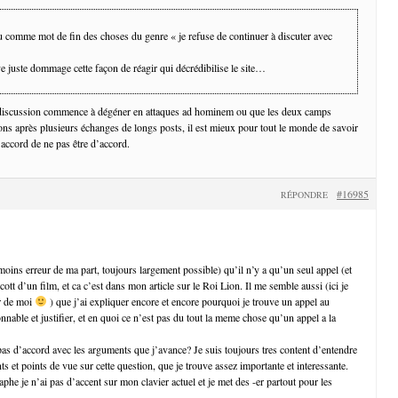
lu comme mot de fin des choses du genre « je refuse de continuer à discuter avec
ve juste dommage cette façon de réagir qui décrédibilise le site…
discussion commence à dégéner en attaques ad hominem ou que les deux camps
ions après plusieurs échanges de longs posts, il est mieux pour tout le monde de savoir
d’accord de ne pas être d’accord.
#16985
RÉPONDRE
moins erreur de ma part, toujours largement possible) qu’il n’y a qu’un seul appel (et
ott d’un film, et ca c’est dans mon article sur le Roi Lion. Il me semble aussi (ici je
r de moi
) que j’ai expliquer encore et encore pourquoi je trouve un appel au
sonnable et justifier, et en quoi ce n’est pas du tout la meme chose qu’un appel a la
pas d’accord avec les arguments que j’avance? Je suis toujours tres content d’entendre
 et points de vue sur cette question, que je trouve assez importante et interessante.
phe je n’ai pas d’accent sur mon clavier actuel et je met des -er partout pour les