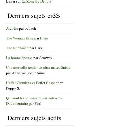
Lunar
sur
La Zone du Dehors
Derniers sujets créés
Archère
par
babach
The Woman King
par
Liam
The Northman
par
Lara
La bonne épouse
par
Arroway
Une nouvelle tendance ultra masculiniste
par
Anne, ma soeur Anne
L’effet Gremlins vs l’effet Casper
par
Poppy S.
Qui sont les joueurs de jeu vidéo ? –
Documentaire
par
Paul
Derniers sujets actifs