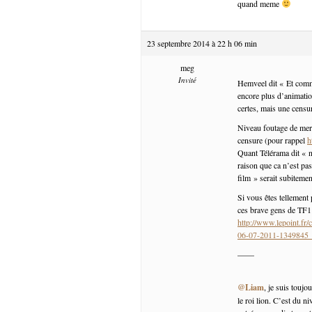
quand meme
23 septembre 2014 à 22 h 06 min
meg
Invité
Hemveel dit « Et comm
encore plus d’animatio
certes, mais une cens
Niveau foutage de merd
censure (pour rappel
h
Quant Télérama dit « n
raison que ca n’est pas
film » serait subiteme
Si vous êtes tellement 
ces brave gens de TF1 
http://www.lepoint.fr/
06-07-2011-1349845
——
@Liam
, je suis toujo
le roi lion. C’est du n