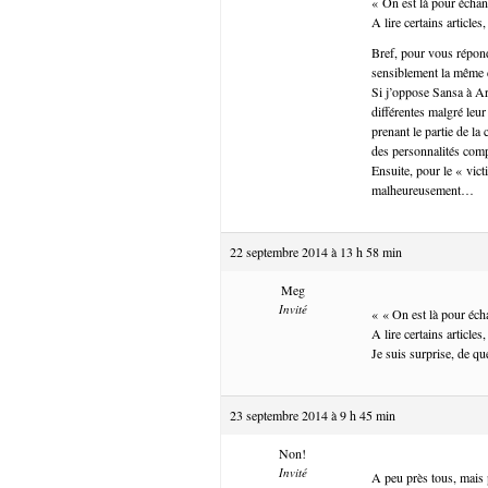
« On est là pour échan
A lire certains article
Bref, pour vous répond
sensiblement la même 
Si j’oppose Sansa à Ar
différentes malgré leur
prenant le partie de la
des personnalités comp
Ensuite, pour le « vic
malheureusement…
22 septembre 2014 à 13 h 58 min
Meg
Invité
« « On est là pour éch
A lire certains article
Je suis surprise, de que
23 septembre 2014 à 9 h 45 min
Non!
Invité
A peu près tous, mais p