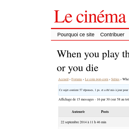
Le cinéma 
Pourquoi ce site
Contribuer
When you play t
or you die
Accueil
›
Forums
›
Le coin pop-corn
›
Séries
›
When
Ce sujet contient 57 réponses, 1 ps. et a été mis à jour pour 
Affichage de 15 messages - 16 par 30 (sur 58 au tot
Auteur/e
Posts
22 septembre 2014 à 11 h 46 min