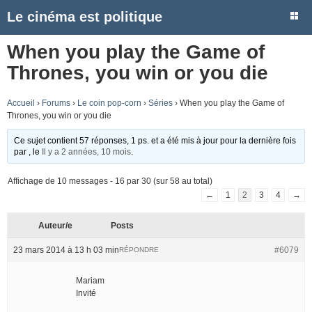
Le cinéma est politique
When you play the Game of
Thrones, you win or you die
Accueil
›
Forums
›
Le coin pop-corn
›
Séries
›
When you play the Game of
Thrones, you win or you die
Ce sujet contient 57 réponses, 1 ps. et a été mis à jour pour la dernière fois
par
, le
Il y a 2 années, 10 mois
.
Affichage de 10 messages - 16 par 30 (sur 58 au total)
←
1
2
3
4
→
Auteur/e
Posts
23 mars 2014 à 13 h 03 min
#6079
RÉPONDRE
Mariam
Invité