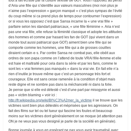
tout à fait écrasé par la culture sexiste de GOT. Vous l’opposez au perso
d’Aria une fille qui s’identifie aux valeurs masculines (moi non plus je
n’aime pas l’expression « garçon manqué » c’est plus sympas de l’évité
du coup même si ca prend plus de temps pour contourner l’expression)
or si vous les opposez c’est que Sansa incarne la « une vrai fille »
parfaire selon les standart patriarcaux, « une fille féminine ». Aria n’est
pas une vrai fille, elle refuse la féminité classique et adopte les attitudes
des hommes et comme par hasard les fan de GOT (qui vivent dans un
monde tout aussi patriarcal que GOT) aiment bien une fille qui se
comporte comme les hommes, une fille qui a de grosses couilles
diraient certain·e·s. Par contre Sansa ne combat pas, elle obéit aux
ordres de son papa comme on l’attend de toute VRAI fille-femme et elle
est haie et maltraité pour cela dans la série et par les fans, comme le
sont les « vrai femmes pas manqués » dans la vrai vie. En fait elle n’a
rien d’inutile je trouve même que c’est un personnage très fort et
courageux. Elle est sans cesse ramenée à la condition d’objet mais
reste digne et ne sombre pas dans la méchanceté ni dans la folie.
Je pense que si elle est détesté c’est d’une part par misogynie et aussi
pas « victim blaming » voir ici :
http://fr.wikipedia.org/wiki/Bl%C3%A2mer_la_victime
il se trouve que les
victimes sont bien plus détestés et méprisées que les agresseurs. On
fait des films sur tel ou tel tueur qui fascine les foules et beaucoup
moins sur les victimes dont généralement on se moque (et attention pas
ON je ne veux pas vous designé je parle de la société en générale).
Bonne journée à vous en espérant ne pas vous avoir traumatisé avec