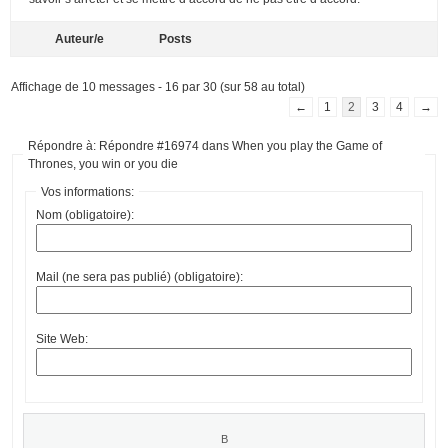
Auteur/e
Posts
Affichage de 10 messages - 16 par 30 (sur 58 au total)
←
1
2
3
4
→
Répondre à: Répondre #16974 dans When you play the Game of
Thrones, you win or you die
Vos informations:
Nom (obligatoire):
Mail (ne sera pas publié) (obligatoire):
Site Web: