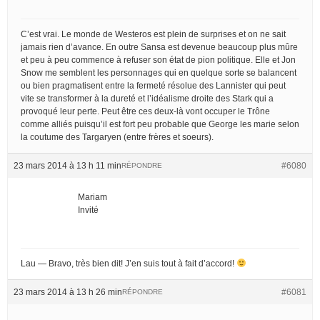
C’est vrai. Le monde de Westeros est plein de surprises et on ne sait
jamais rien d’avance. En outre Sansa est devenue beaucoup plus mûre
et peu à peu commence à refuser son état de pion politique. Elle et Jon
Snow me semblent les personnages qui en quelque sorte se balancent
ou bien pragmatisent entre la fermeté résolue des Lannister qui peut
vite se transformer à la dureté et l’idéalisme droite des Stark qui a
provoqué leur perte. Peut être ces deux-là vont occuper le Trône
comme alliés puisqu’il est fort peu probable que George les marie selon
la coutume des Targaryen (entre frères et soeurs).
23 mars 2014 à 13 h 11 min
#6080
RÉPONDRE
Mariam
Invité
Lau — Bravo, très bien dit! J’en suis tout à fait d’accord!
23 mars 2014 à 13 h 26 min
#6081
RÉPONDRE