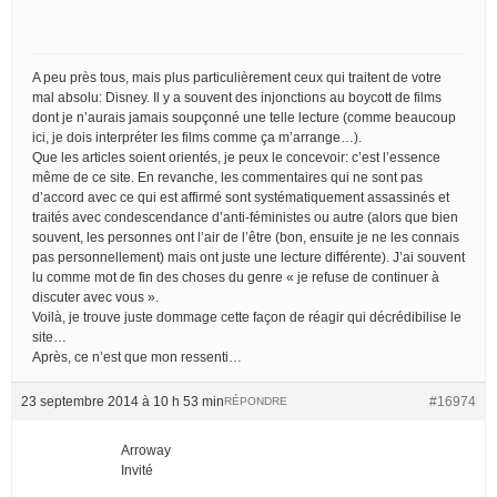
A peu près tous, mais plus particulièrement ceux qui traitent de votre
mal absolu: Disney. Il y a souvent des injonctions au boycott de films
dont je n’aurais jamais soupçonné une telle lecture (comme beaucoup
ici, je dois interpréter les films comme ça m’arrange…).
Que les articles soient orientés, je peux le concevoir: c’est l’essence
même de ce site. En revanche, les commentaires qui ne sont pas
d’accord avec ce qui est affirmé sont systématiquement assassinés et
traités avec condescendance d’anti-féministes ou autre (alors que bien
souvent, les personnes ont l’air de l’être (bon, ensuite je ne les connais
pas personnellement) mais ont juste une lecture différente). J’ai souvent
lu comme mot de fin des choses du genre « je refuse de continuer à
discuter avec vous ».
Voilà, je trouve juste dommage cette façon de réagir qui décrédibilise le
site…
Après, ce n’est que mon ressenti…
23 septembre 2014 à 10 h 53 min
#16974
RÉPONDRE
Arroway
Invité