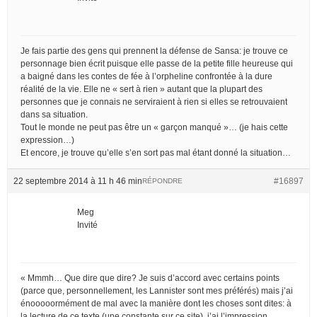
Je fais partie des gens qui prennent la défense de Sansa: je trouve ce
personnage bien écrit puisque elle passe de la petite fille heureuse qui
a baigné dans les contes de fée à l’orpheline confrontée à la dure
réalité de la vie. Elle ne « sert à rien » autant que la plupart des
personnes que je connais ne serviraient à rien si elles se retrouvaient
dans sa situation.
Tout le monde ne peut pas être un « garçon manqué »… (je hais cette
expression…)
Et encore, je trouve qu’elle s’en sort pas mal étant donné la situation…
22 septembre 2014 à 11 h 46 min
#16897
RÉPONDRE
Meg
Invité
« Mmmh… Que dire que dire? Je suis d’accord avec certains points
(parce que, personnellement, les Lannister sont mes préférés) mais j’ai
énooooormément de mal avec la manière dont les choses sont dites: à
la lecture de ce texte (une constante sur ce site), j’ai l’impression