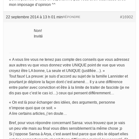
mon imposage d’opinion ^^
22 septembre 2014 à 13 h 01 min
#16902
RÉPONDRE
Non!
Invité
« A vous lire vous ne tenez pas compte des conseils que vous adressez
aux autres vu que vous donnez votre UNIQUE point de vue que vous
croyez être LA bonne, La seule et UNIQUE (justifiée…). »
Tout faux! La preuve: je suis d’accord au sujet de la famille Lannister et
pourtant je déplore la façon dont c’est amené… Il y a une différence
entre parler avec conviction et être à la limite de traiter de fasciste (je ne
dis pas que c’est le cas ici…) ceux qui pensent différemment…
« On est là pour échanger des idées, des arguments, personne
n’impose quoi que ce soit. »
A lire certains articles, j’en doute…
Bref, pour vous répondre concernant Sansa: vous trouvez que je vais
un peu vite mais au final vous dites sensiblement la même chose ;p
Si j’oppose Sansa à Arya, c’est avant tout parce que dès le départ elles