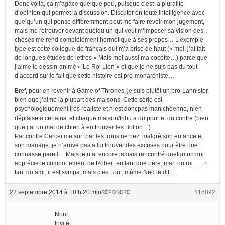
Donc voilà, ça m’agace quelque peu, puisque c’est la pluralité
d’opinion qui permet la discussion. Discuter en toute intelligence avec
quelqu’un qui pense différemment peut me faire revoir mon jugement,
mais me retrouver devant quelqu’un qui veut m’imposer sa vision des
choses me rend complètement hermétique à ses propos… L’exemple
type est cette collègue de français qui m’a prise de haut (« moi, j’ai fait
de longues études de lettres » Mais moi aussi ma cocotte…) parce que
j’aime le dessin-animé « Le Roi Lion » et que je ne suis pas du tout
d’accord sur le fait que cette histoire est pro-monarchiste…
Bref, pour en revenir à Game of Thrones, je suis plutôt un pro-Lannister,
bien que j’aime la plupart des maisons. Cette série est
psychologiquement très réaliste et n’est doncpas manichéenne, n’en
déplaise à certains, et chaque maison/tribu a du pour et du contre (bien
que j’ai un mal de chien à en trouver les Bolton…).
Par contre Cercei me sort par les trous ne nez: malgré son enfance et
son mariage, je n’arrive pas à lui trouver des excuses pour être une
connasse pareil… Mais je n’ai encore jamais rencontré quelqu’un qui
apprécie le comportement de Robert en tant que père, mari ou roi… En
tant qu’ami, il est sympa, mais c’est tout, même Ned le dit…
22 septembre 2014 à 10 h 20 min
#16892
RÉPONDRE
Non!
Invité