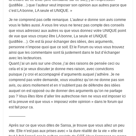
(justifiée…) que l’auteur veut imposer son opinion aux autres parce que
c’est LA bonne, LA seule et UNIQUE. »
Je ne comprend pas cette remarque. L’auteur·e donne son avis comme
vous le faites aussi. A vous lire vous ne tenez pas compte des conseils
que vous adressez aux autres vu que vous donnez votre UNIQUE point
de vue que vous croyez être LA bonne, La seule et UNIQUE
(justifiée…). On est là pour échanger des idées, des arguments,
personne n’impose quoi que ce soit. Et le Forum ou vous vous trouvez
ainsi que les commentaire sont là justement dans le but d’échanger
avec les lecteurices.
Quant j’ai un avis sur une chose, j’ai des raisons de pensée ceci ou
cela et si je veux discuter je donne mes raison, avec convictions
puisque j’y croi et accompagné d’arguments auquel j’adhère. Je ne
comprend pas votre demande, vous voudriez qu’on ne donne pas son
avis, ou alors mollement et en n’oublient pas de défendre des idées
auquel on est opposé ou de donner des arguments qu’on ne partage
pas ? Vous êtes libre d’aller lire autrechose rien ne vous est imposer ici
et la preuve est que vous « imposez votre opinion » dans le forum qui
est fait pour ca.
————–
Après sur ce que vous dites de Sansa, je trouve que vous allez un peu
vite. Elle n’est pas aux prises avec « la dure réalité de la vie » elle est