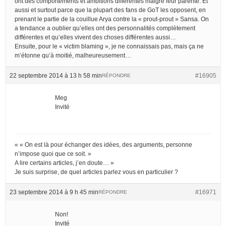
ont des comportements et ambitions différentes malgré leur parenté. Et
aussi et surtout parce que la plupart des fans de GoT les opposent, en
prenant le partie de la couillue Arya contre la « prout-prout » Sansa. On
a tendance a oublier qu’elles ont des personnalités complètement
différentes et qu’elles vivent des choses différentes aussi…
Ensuite, pour le « victim blaming », je ne connaissais pas, mais ça ne
m’étonne qu’à moitié, malheureusement…
22 septembre 2014 à 13 h 58 min
#16905
RÉPONDRE
Meg
Invité
« « On est là pour échanger des idées, des arguments, personne
n’impose quoi que ce soit. »
A lire certains articles, j’en doute… »
Je suis surprise, de quel articles parlez vous en particulier ?
23 septembre 2014 à 9 h 45 min
#16971
RÉPONDRE
Non!
Invité