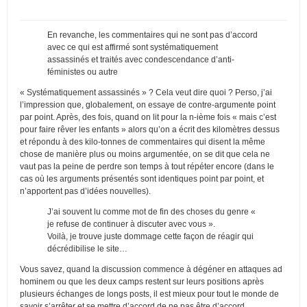
En revanche, les commentaires qui ne sont pas d’accord
avec ce qui est affirmé sont systématiquement
assassinés et traités avec condescendance d’anti-
féministes ou autre
« Systématiquement assassinés » ? Cela veut dire quoi ? Perso, j’ai
l’impression que, globalement, on essaye de contre-argumente point
par point. Après, des fois, quand on lit pour la n-ième fois « mais c’est
pour faire rêver les enfants » alors qu’on a écrit des kilomètres dessus
et répondu à des kilo-tonnes de commentaires qui disent la même
chose de manière plus ou moins argumentée, on se dit que cela ne
vaut pas la peine de perdre son temps à tout répéter encore (dans le
cas où les arguments présentés sont identiques point par point, et
n’apportent pas d’idées nouvelles).
J’ai souvent lu comme mot de fin des choses du genre «
je refuse de continuer à discuter avec vous ».
Voilà, je trouve juste dommage cette façon de réagir qui
décrédibilise le site…
Vous savez, quand la discussion commence à dégéner en attaques ad
hominem ou que les deux camps restent sur leurs positions après
plusieurs échanges de longs posts, il est mieux pour tout le monde de
savoir s’arrêter et se mettre d’accord de ne pas être d’accord.