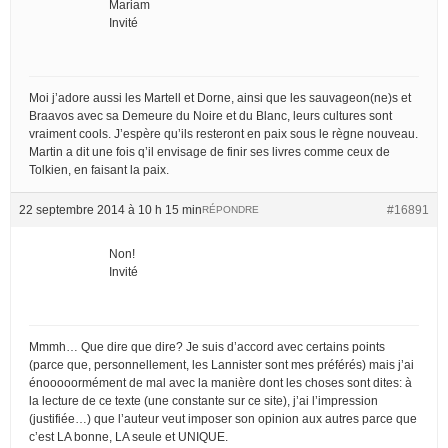
Mariam
Invité
Moi j’adore aussi les Martell et Dorne, ainsi que les sauvageon(ne)s et
Braavos avec sa Demeure du Noire et du Blanc, leurs cultures sont
vraiment cools. J’espère qu’ils resteront en paix sous le règne nouveau.
Martin a dit une fois q’il envisage de finir ses livres comme ceux de
Tolkien, en faisant la paix.
22 septembre 2014 à 10 h 15 min
#16891
RÉPONDRE
Non!
Invité
Mmmh… Que dire que dire? Je suis d’accord avec certains points
(parce que, personnellement, les Lannister sont mes préférés) mais j’ai
énooooormément de mal avec la manière dont les choses sont dites: à
la lecture de ce texte (une constante sur ce site), j’ai l’impression
(justifiée…) que l’auteur veut imposer son opinion aux autres parce que
c’est LA bonne, LA seule et UNIQUE.