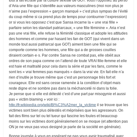
tout à fait écrasé par la culture sexiste de GOT. Vous l’opposez au perso
d’Aria une fille qui s’identifie aux valeurs masculines (moi non plus je
n’aime pas l’expression « garçon manqué » c’est plus sympas de l’évité
du coup même si ca prend plus de temps pour contourner l’expression)
or si vous les opposez c’est que Sansa incarne la « une vrai fille »
parfaire selon les standart patriarcaux, « une fille féminine ». Aria n’est
pas une vrai fille, elle refuse la féminité classique et adopte les attitudes
des hommes et comme par hasard les fan de GOT (qui vivent dans un
monde tout aussi patriarcal que GOT) aiment bien une fille qui se
comporte comme les hommes, une fille qui a de grosses couilles
diraient certain·e·s. Par contre Sansa ne combat pas, elle obéit aux
ordres de son papa comme on l’attend de toute VRAI fille-femme et elle
est haie et maltraité pour cela dans la série et par les fans, comme le
sont les « vrai femmes pas manqués » dans la vrai vie. En fait elle n’a
rien d’inutile je trouve même que c’est un personnage très fort et
courageux. Elle est sans cesse ramenée à la condition d’objet mais
reste digne et ne sombre pas dans la méchanceté ni dans la folie.
Je pense que si elle est détesté c’est d’une part par misogynie et aussi
pas « victim blaming » voir ici :
http://fr.wikipedia.org/wiki/Bl%C3%A2mer_la_victime
il se trouve que les
victimes sont bien plus détestés et méprisées que les agresseurs. On
fait des films sur tel ou tel tueur qui fascine les foules et beaucoup
moins sur les victimes dont généralement on se moque (et attention pas
ON je ne veux pas vous designé je parle de la société en générale).
Bonne journée à vous en espérant ne pas vous avoir traumatisé avec