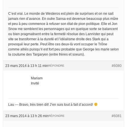
C’est vrai. Le monde de Westeros est plein de surprises et on ne sait
jamais rien d’avance. En outre Sansa est devenue beaucoup plus mûre
et peu à peu commence à refuser son état de pion politique. Elle et Jon
Snow me semblent les personnages qui en quelque sorte se balancent
ou bien pragmatisent entre la fermeté résolue des Lannister qui peut
vite se transformer à la dureté et l’idéalisme droite des Stark qui a
provoqué leur perte. Peut être ces deux-là vont occuper le Trône
comme alliés puisqu’il est fort peu probable que George les marie selon
la coutume des Targaryen (entre frères et soeurs).
23 mars 2014 à 13 h 11 min
#6080
RÉPONDRE
Mariam
Invité
Lau — Bravo, très bien dit! J’en suis tout à fait d’accord!
23 mars 2014 à 13 h 26 min
#6081
RÉPONDRE