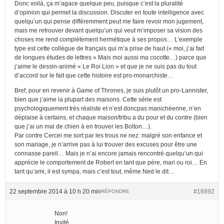
Donc voilà, ça m’agace quelque peu, puisque c’est la pluralité
d’opinion qui permet la discussion. Discuter en toute intelligence avec
quelqu’un qui pense différemment peut me faire revoir mon jugement,
mais me retrouver devant quelqu’un qui veut m’imposer sa vision des
choses me rend complètement hermétique à ses propos… L’exemple
type est cette collègue de français qui m’a prise de haut (« moi, j’ai fait
de longues études de lettres » Mais moi aussi ma cocotte…) parce que
j’aime le dessin-animé « Le Roi Lion » et que je ne suis pas du tout
d’accord sur le fait que cette histoire est pro-monarchiste…
Bref, pour en revenir à Game of Thrones, je suis plutôt un pro-Lannister,
bien que j’aime la plupart des maisons. Cette série est
psychologiquement très réaliste et n’est doncpas manichéenne, n’en
déplaise à certains, et chaque maison/tribu a du pour et du contre (bien
que j’ai un mal de chien à en trouver les Bolton…).
Par contre Cercei me sort par les trous ne nez: malgré son enfance et
son mariage, je n’arrive pas à lui trouver des excuses pour être une
connasse pareil… Mais je n’ai encore jamais rencontré quelqu’un qui
apprécie le comportement de Robert en tant que père, mari ou roi… En
tant qu’ami, il est sympa, mais c’est tout, même Ned le dit…
22 septembre 2014 à 10 h 20 min
#16892
RÉPONDRE
Non!
Invité