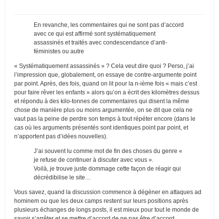
En revanche, les commentaires qui ne sont pas d’accord
avec ce qui est affirmé sont systématiquement
assassinés et traités avec condescendance d’anti-
féministes ou autre
« Systématiquement assassinés » ? Cela veut dire quoi ? Perso, j’ai
l’impression que, globalement, on essaye de contre-argumente point
par point. Après, des fois, quand on lit pour la n-ième fois « mais c’est
pour faire rêver les enfants » alors qu’on a écrit des kilomètres dessus
et répondu à des kilo-tonnes de commentaires qui disent la même
chose de manière plus ou moins argumentée, on se dit que cela ne
vaut pas la peine de perdre son temps à tout répéter encore (dans le
cas où les arguments présentés sont identiques point par point, et
n’apportent pas d’idées nouvelles).
J’ai souvent lu comme mot de fin des choses du genre «
je refuse de continuer à discuter avec vous ».
Voilà, je trouve juste dommage cette façon de réagir qui
décrédibilise le site…
Vous savez, quand la discussion commence à dégéner en attaques ad
hominem ou que les deux camps restent sur leurs positions après
plusieurs échanges de longs posts, il est mieux pour tout le monde de
savoir s’arrêter et se mettre d’accord de ne pas être d’accord.