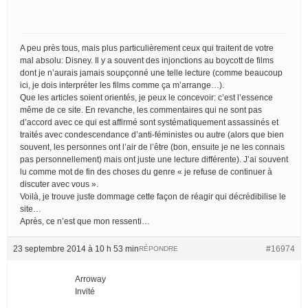
A peu près tous, mais plus particulièrement ceux qui traitent de votre
mal absolu: Disney. Il y a souvent des injonctions au boycott de films
dont je n’aurais jamais soupçonné une telle lecture (comme beaucoup
ici, je dois interpréter les films comme ça m’arrange…).
Que les articles soient orientés, je peux le concevoir: c’est l’essence
même de ce site. En revanche, les commentaires qui ne sont pas
d’accord avec ce qui est affirmé sont systématiquement assassinés et
traités avec condescendance d’anti-féministes ou autre (alors que bien
souvent, les personnes ont l’air de l’être (bon, ensuite je ne les connais
pas personnellement) mais ont juste une lecture différente). J’ai souvent
lu comme mot de fin des choses du genre « je refuse de continuer à
discuter avec vous ».
Voilà, je trouve juste dommage cette façon de réagir qui décrédibilise le
site…
Après, ce n’est que mon ressenti…
23 septembre 2014 à 10 h 53 min
#16974
RÉPONDRE
Arroway
Invité