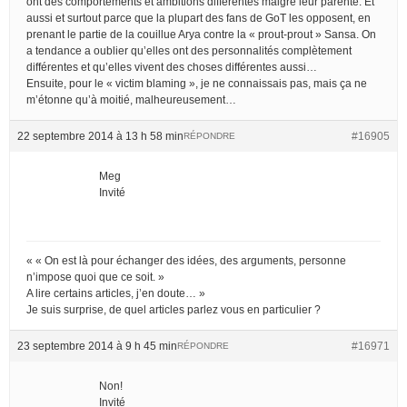
ont des comportements et ambitions différentes malgré leur parenté. Et
aussi et surtout parce que la plupart des fans de GoT les opposent, en
prenant le partie de la couillue Arya contre la « prout-prout » Sansa. On
a tendance a oublier qu’elles ont des personnalités complètement
différentes et qu’elles vivent des choses différentes aussi…
Ensuite, pour le « victim blaming », je ne connaissais pas, mais ça ne
m’étonne qu’à moitié, malheureusement…
22 septembre 2014 à 13 h 58 min
#16905
RÉPONDRE
Meg
Invité
« « On est là pour échanger des idées, des arguments, personne
n’impose quoi que ce soit. »
A lire certains articles, j’en doute… »
Je suis surprise, de quel articles parlez vous en particulier ?
23 septembre 2014 à 9 h 45 min
#16971
RÉPONDRE
Non!
Invité