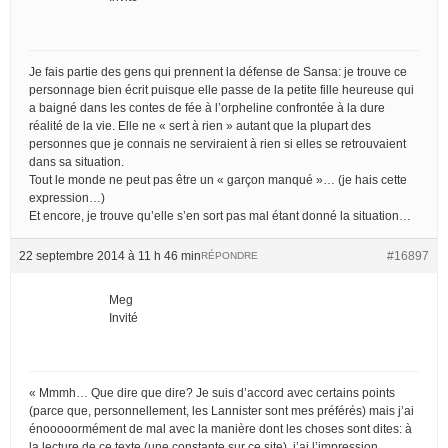
Je fais partie des gens qui prennent la défense de Sansa: je trouve ce
personnage bien écrit puisque elle passe de la petite fille heureuse qui
a baigné dans les contes de fée à l’orpheline confrontée à la dure
réalité de la vie. Elle ne « sert à rien » autant que la plupart des
personnes que je connais ne serviraient à rien si elles se retrouvaient
dans sa situation.
Tout le monde ne peut pas être un « garçon manqué »… (je hais cette
expression…)
Et encore, je trouve qu’elle s’en sort pas mal étant donné la situation…
22 septembre 2014 à 11 h 46 min
#16897
RÉPONDRE
Meg
Invité
« Mmmh… Que dire que dire? Je suis d’accord avec certains points
(parce que, personnellement, les Lannister sont mes préférés) mais j’ai
énooooormément de mal avec la manière dont les choses sont dites: à
la lecture de ce texte (une constante sur ce site), j’ai l’impression