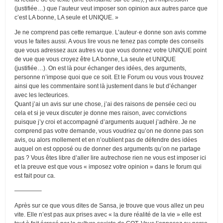
(justifiée…) que l’auteur veut imposer son opinion aux autres parce que
c’est LA bonne, LA seule et UNIQUE. »
Je ne comprend pas cette remarque. L’auteur·e donne son avis comme
vous le faites aussi. A vous lire vous ne tenez pas compte des conseils
que vous adressez aux autres vu que vous donnez votre UNIQUE point
de vue que vous croyez être LA bonne, La seule et UNIQUE
(justifiée…). On est là pour échanger des idées, des arguments,
personne n’impose quoi que ce soit. Et le Forum ou vous vous trouvez
ainsi que les commentaire sont là justement dans le but d’échanger
avec les lecteurices.
Quant j’ai un avis sur une chose, j’ai des raisons de pensée ceci ou
cela et si je veux discuter je donne mes raison, avec convictions
puisque j’y croi et accompagné d’arguments auquel j’adhère. Je ne
comprend pas votre demande, vous voudriez qu’on ne donne pas son
avis, ou alors mollement et en n’oublient pas de défendre des idées
auquel on est opposé ou de donner des arguments qu’on ne partage
pas ? Vous êtes libre d’aller lire autrechose rien ne vous est imposer ici
et la preuve est que vous « imposez votre opinion » dans le forum qui
est fait pour ca.
————–
Après sur ce que vous dites de Sansa, je trouve que vous allez un peu
vite. Elle n’est pas aux prises avec « la dure réalité de la vie » elle est