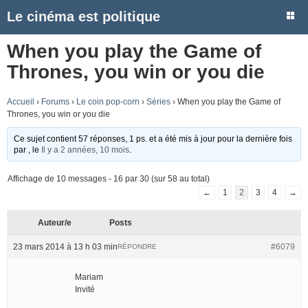
Le cinéma est politique
When you play the Game of
Thrones, you win or you die
Accueil
›
Forums
›
Le coin pop-corn
›
Séries
›
When you play the Game of
Thrones, you win or you die
Ce sujet contient 57 réponses, 1 ps. et a été mis à jour pour la dernière fois
par
, le
Il y a 2 années, 10 mois
.
Affichage de 10 messages - 16 par 30 (sur 58 au total)
←
1
2
3
4
→
Auteur/e
Posts
23 mars 2014 à 13 h 03 min
#6079
RÉPONDRE
Mariam
Invité