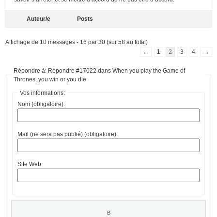
Auteur/e
Posts
Affichage de 10 messages - 16 par 30 (sur 58 au total)
←
1
2
3
4
→
Répondre à: Répondre #17022 dans When you play the Game of
Thrones, you win or you die
Vos informations:
Nom (obligatoire):
Mail (ne sera pas publié) (obligatoire):
Site Web: