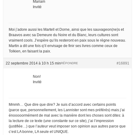
Mariam
Invité
Moi j’adore aussi les Martell et Dorne, ainsi que les sauvageon(ne)s et
Braavos avec sa Demeure du Noire et du Blanc, leurs cultures sont
vraiment cools. J’espère qu’ils resteront en paix sous le règne nouveau.
Martin a dit une fois q’il envisage de finir ses livres comme ceux de
Tolkien, en faisant la paix.
22 septembre 2014 à 10 h 15 min
#16891
RÉPONDRE
Non!
Invité
Mmmh… Que dire que dire? Je suis d’accord avec certains points
(parce que, personnellement, les Lannister sont mes préférés) mais j’ai
énooooormément de mal avec la manière dont les choses sont dites: à
la lecture de ce texte (une constante sur ce site), j’ai l’impression
(justifiée…) que l’auteur veut imposer son opinion aux autres parce que
c’est LA bonne, LA seule et UNIQUE.