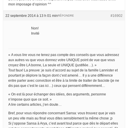
mon imposage d’opinion ^^
22 septembre 2014 à 13 h 01 min
#16902
RÉPONDRE
Non!
Invité
« A vous lire vous ne tenez pas compte des conseils que vous adressez
aux autres vu que vous donnez votre UNIQUE point de vue que vous
croyez être LA bonne, La seule et UNIQUE (justifiée…). »
Tout faux! La preuve: je suis d’accord au sujet de la famille Lannister et
pourtant je déplore la façon dont c’est amené… Il y a une différence
entre parler avec conviction et être à la limite de traiter de fasciste (je ne
dis pas que c’est le cas ici…) ceux qui pensent différemment…
« On est là pour échanger des idées, des arguments, personne
n’impose quoi que ce soit. »
A lire certains articles, j’en doute…
Bref, pour vous répondre concernant Sansa: vous trouvez que je vais
un peu vite mais au final vous dites sensiblement la même chose ;p
Si j’oppose Sansa à Arya, c’est avant tout parce que dès le départ elles