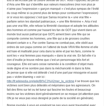
tout à fait écrasé par la culture sexiste de GOT. Vous l’opposez au perso
d’Aria une fille qui s’identifie aux valeurs masculines (moi non plus je
n’aime pas l’expression « garçon manqué » c’est plus sympas de l’évité
du coup même si ca prend plus de temps pour contourner l’expression)
or si vous les opposez c’est que Sansa incarne la « une vrai fille »
parfaire selon les standart patriarcaux, « une fille féminine ». Aria n’est
pas une vrai fille, elle refuse la féminité classique et adopte les attitudes
des hommes et comme par hasard les fan de GOT (qui vivent dans un
monde tout aussi patriarcal que GOT) aiment bien une fille qui se
comporte comme les hommes, une fille qui a de grosses couilles
diraient certain·e·s. Par contre Sansa ne combat pas, elle obéit aux
ordres de son papa comme on l’attend de toute VRAI fille-femme et elle
est haie et maltraité pour cela dans la série et par les fans, comme le
sont les « vrai femmes pas manqués » dans la vrai vie. En fait elle n’a
rien d’inutile je trouve même que c’est un personnage très fort et
courageux. Elle est sans cesse ramenée à la condition d’objet mais
reste digne et ne sombre pas dans la méchanceté ni dans la folie.
Je pense que si elle est détesté c’est d’une part par misogynie et aussi
pas « victim blaming » voir ici :
http://fr.wikipedia.org/wiki/Bl%C3%A2mer_la_victime
il se trouve que les
victimes sont bien plus détestés et méprisées que les agresseurs. On
fait des films sur tel ou tel tueur qui fascine les foules et beaucoup
moins sur les victimes dont généralement on se moque (et attention pas
ON je ne veux pas vous designé je parle de la société en générale).
Bonne journée à vous en espérant ne pas vous avoir traumatisé avec