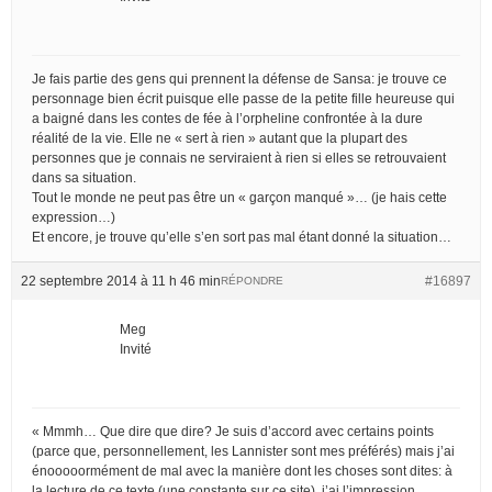
Je fais partie des gens qui prennent la défense de Sansa: je trouve ce
personnage bien écrit puisque elle passe de la petite fille heureuse qui
a baigné dans les contes de fée à l’orpheline confrontée à la dure
réalité de la vie. Elle ne « sert à rien » autant que la plupart des
personnes que je connais ne serviraient à rien si elles se retrouvaient
dans sa situation.
Tout le monde ne peut pas être un « garçon manqué »… (je hais cette
expression…)
Et encore, je trouve qu’elle s’en sort pas mal étant donné la situation…
22 septembre 2014 à 11 h 46 min
#16897
RÉPONDRE
Meg
Invité
« Mmmh… Que dire que dire? Je suis d’accord avec certains points
(parce que, personnellement, les Lannister sont mes préférés) mais j’ai
énooooormément de mal avec la manière dont les choses sont dites: à
la lecture de ce texte (une constante sur ce site), j’ai l’impression