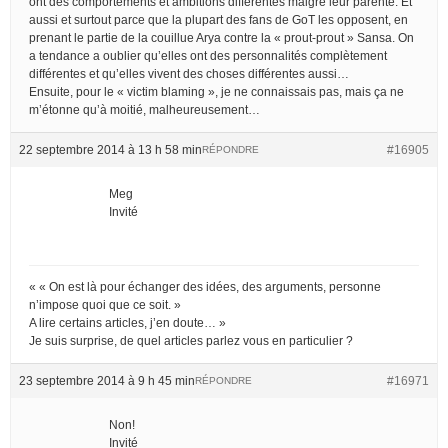
ont des comportements et ambitions différentes malgré leur parenté. Et
aussi et surtout parce que la plupart des fans de GoT les opposent, en
prenant le partie de la couillue Arya contre la « prout-prout » Sansa. On
a tendance a oublier qu’elles ont des personnalités complètement
différentes et qu’elles vivent des choses différentes aussi…
Ensuite, pour le « victim blaming », je ne connaissais pas, mais ça ne
m’étonne qu’à moitié, malheureusement…
22 septembre 2014 à 13 h 58 min
#16905
RÉPONDRE
Meg
Invité
« « On est là pour échanger des idées, des arguments, personne
n’impose quoi que ce soit. »
A lire certains articles, j’en doute… »
Je suis surprise, de quel articles parlez vous en particulier ?
23 septembre 2014 à 9 h 45 min
#16971
RÉPONDRE
Non!
Invité