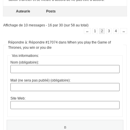
Auteur/e
Posts
Affichage de 10 messages - 16 par 30 (sur 58 au total)
←
1
2
3
4
→
Répondre à: Répondre #17074 dans When you play the Game of
Thrones, you win or you die
Vos informations:
Nom (obligatoire):
Mail (ne sera pas publié) (obligatoire):
Site Web: