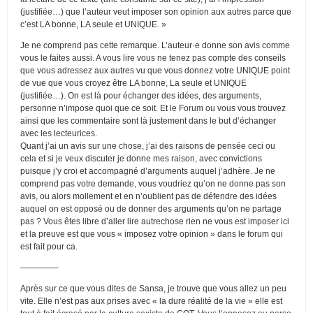
(justifiée…) que l’auteur veut imposer son opinion aux autres parce que
c’est LA bonne, LA seule et UNIQUE. »
Je ne comprend pas cette remarque. L’auteur·e donne son avis comme
vous le faites aussi. A vous lire vous ne tenez pas compte des conseils
que vous adressez aux autres vu que vous donnez votre UNIQUE point
de vue que vous croyez être LA bonne, La seule et UNIQUE
(justifiée…). On est là pour échanger des idées, des arguments,
personne n’impose quoi que ce soit. Et le Forum ou vous vous trouvez
ainsi que les commentaire sont là justement dans le but d’échanger
avec les lecteurices.
Quant j’ai un avis sur une chose, j’ai des raisons de pensée ceci ou
cela et si je veux discuter je donne mes raison, avec convictions
puisque j’y croi et accompagné d’arguments auquel j’adhère. Je ne
comprend pas votre demande, vous voudriez qu’on ne donne pas son
avis, ou alors mollement et en n’oublient pas de défendre des idées
auquel on est opposé ou de donner des arguments qu’on ne partage
pas ? Vous êtes libre d’aller lire autrechose rien ne vous est imposer ici
et la preuve est que vous « imposez votre opinion » dans le forum qui
est fait pour ca.
————–
Après sur ce que vous dites de Sansa, je trouve que vous allez un peu
vite. Elle n’est pas aux prises avec « la dure réalité de la vie » elle est