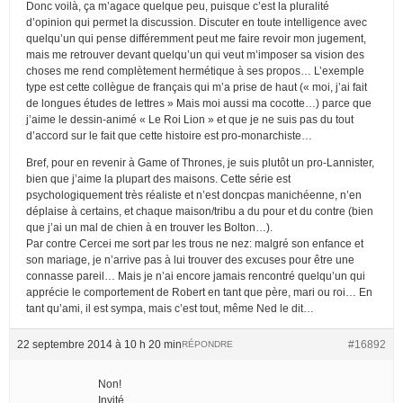
Donc voilà, ça m’agace quelque peu, puisque c’est la pluralité
d’opinion qui permet la discussion. Discuter en toute intelligence avec
quelqu’un qui pense différemment peut me faire revoir mon jugement,
mais me retrouver devant quelqu’un qui veut m’imposer sa vision des
choses me rend complètement hermétique à ses propos… L’exemple
type est cette collègue de français qui m’a prise de haut (« moi, j’ai fait
de longues études de lettres » Mais moi aussi ma cocotte…) parce que
j’aime le dessin-animé « Le Roi Lion » et que je ne suis pas du tout
d’accord sur le fait que cette histoire est pro-monarchiste…
Bref, pour en revenir à Game of Thrones, je suis plutôt un pro-Lannister,
bien que j’aime la plupart des maisons. Cette série est
psychologiquement très réaliste et n’est doncpas manichéenne, n’en
déplaise à certains, et chaque maison/tribu a du pour et du contre (bien
que j’ai un mal de chien à en trouver les Bolton…).
Par contre Cercei me sort par les trous ne nez: malgré son enfance et
son mariage, je n’arrive pas à lui trouver des excuses pour être une
connasse pareil… Mais je n’ai encore jamais rencontré quelqu’un qui
apprécie le comportement de Robert en tant que père, mari ou roi… En
tant qu’ami, il est sympa, mais c’est tout, même Ned le dit…
22 septembre 2014 à 10 h 20 min
#16892
RÉPONDRE
Non!
Invité