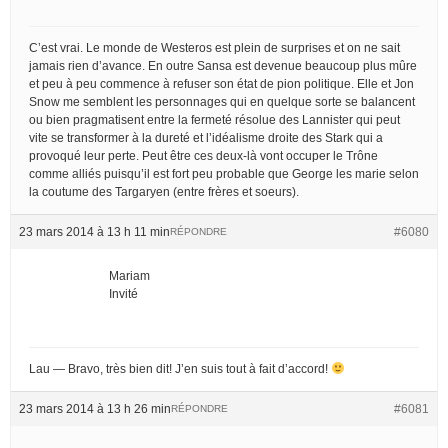
C’est vrai. Le monde de Westeros est plein de surprises et on ne sait
jamais rien d’avance. En outre Sansa est devenue beaucoup plus mûre
et peu à peu commence à refuser son état de pion politique. Elle et Jon
Snow me semblent les personnages qui en quelque sorte se balancent
ou bien pragmatisent entre la fermeté résolue des Lannister qui peut
vite se transformer à la dureté et l’idéalisme droite des Stark qui a
provoqué leur perte. Peut être ces deux-là vont occuper le Trône
comme alliés puisqu’il est fort peu probable que George les marie selon
la coutume des Targaryen (entre frères et soeurs).
23 mars 2014 à 13 h 11 min
#6080
RÉPONDRE
Mariam
Invité
Lau — Bravo, très bien dit! J’en suis tout à fait d’accord!
23 mars 2014 à 13 h 26 min
#6081
RÉPONDRE