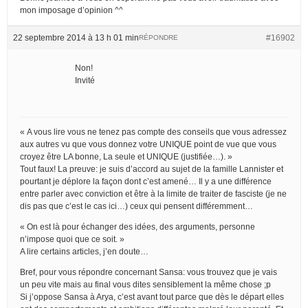
mon imposage d’opinion ^^
22 septembre 2014 à 13 h 01 min
#16902
RÉPONDRE
Non!
Invité
« A vous lire vous ne tenez pas compte des conseils que vous adressez
aux autres vu que vous donnez votre UNIQUE point de vue que vous
croyez être LA bonne, La seule et UNIQUE (justifiée…). »
Tout faux! La preuve: je suis d’accord au sujet de la famille Lannister et
pourtant je déplore la façon dont c’est amené… Il y a une différence
entre parler avec conviction et être à la limite de traiter de fasciste (je ne
dis pas que c’est le cas ici…) ceux qui pensent différemment…
« On est là pour échanger des idées, des arguments, personne
n’impose quoi que ce soit. »
A lire certains articles, j’en doute…
Bref, pour vous répondre concernant Sansa: vous trouvez que je vais
un peu vite mais au final vous dites sensiblement la même chose ;p
Si j’oppose Sansa à Arya, c’est avant tout parce que dès le départ elles