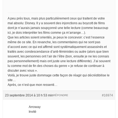
A peu près tous, mais plus particulièrement ceux qui traitent de votre
mal absolu: Disney. Il y a souvent des injonctions au boycott de films
dont je n’aurais jamais soupçonné une telle lecture (comme beaucoup
ici, je dois interpréter les films comme ça m’arrange…).
Que les articles soient orientés, je peux le concevoir: c’est l’essence
même de ce site. En revanche, les commentaires qui ne sont pas
d’accord avec ce qui est affirmé sont systématiquement assassinés et
traités avec condescendance d’anti-féministes ou autre (alors que bien
souvent, les personnes ont l’air de l’être (bon, ensuite je ne les connais
pas personnellement) mais ont juste une lecture différente). J’ai souvent
lu comme mot de fin des choses du genre « je refuse de continuer à
discuter avec vous ».
Voilà, je trouve juste dommage cette façon de réagir qui décrédibilise le
site…
Après, ce n’est que mon ressenti…
23 septembre 2014 à 10 h 53 min
#16974
RÉPONDRE
Arroway
Invité