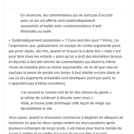
En revanche, les commentaires qui ne sont pas d’accord
avec ce qui est affirmé sont systématiquement
assassinés et traités avec condescendance d’anti-
féministes ou autre
« Systématiquement assassinés » ? Cela veut dire quoi ? Perso, j’ai
l’impression que, globalement, on essaye de contre-argumente point
par point. Après, des fois, quand on lit pour la n-ième fois « mais c’est
pour faire rêver les enfants » alors qu’on a écrit des kilomètres dessus
et répondu à des kilo-tonnes de commentaires qui disent la même
chose de manière plus ou moins argumentée, on se dit que cela ne
vaut pas la peine de perdre son temps à tout répéter encore (dans le
cas où les arguments présentés sont identiques point par point, et
n’apportent pas d’idées nouvelles).
J’ai souvent lu comme mot de fin des choses du genre «
je refuse de continuer à discuter avec vous ».
Voilà, je trouve juste dommage cette façon de réagir qui
décrédibilise le site…
Vous savez, quand la discussion commence à dégéner en attaques ad
hominem ou que les deux camps restent sur leurs positions après
plusieurs échanges de longs posts, il est mieux pour tout le monde de
savoir s’arrêter et se mettre d’accord de ne pas être d’accord.