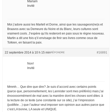
Mariam
Invité
Moi j’adore aussi les Martell et Dorne, ainsi que les sauvageon(ne)s et
Braavos avec sa Demeure du Noire et du Blanc, leurs cultures sont
vraiment cools. J’espère qu’ils resteront en paix sous le règne nouveau.
Martin a dit une fois q’il envisage de finir ses livres comme ceux de
Tolkien, en faisant la paix.
22 septembre 2014 à 10 h 15 min
#16891
RÉPONDRE
Non!
Invité
Mmmh… Que dire que dire? Je suis d’accord avec certains points
(parce que, personnellement, les Lannister sont mes préférés) mais j’ai
énooooormément de mal avec la manière dont les choses sont dites: à
la lecture de ce texte (une constante sur ce site), j’ai l’impression
(justifiée…) que l’auteur veut imposer son opinion aux autres parce que
c’est LA bonne, LA seule et UNIQUE.