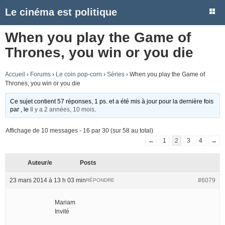
Le cinéma est politique
When you play the Game of
Thrones, you win or you die
Accueil
›
Forums
›
Le coin pop-corn
›
Séries
›
When you play the Game of
Thrones, you win or you die
Ce sujet contient 57 réponses, 1 ps. et a été mis à jour pour la dernière fois
par
, le
Il y a 2 années, 10 mois
.
Affichage de 10 messages - 16 par 30 (sur 58 au total)
←
1
2
3
4
→
Auteur/e
Posts
23 mars 2014 à 13 h 03 min
#6079
RÉPONDRE
Mariam
Invité