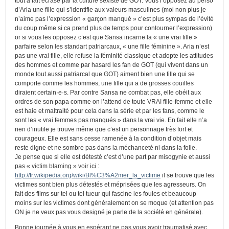
tout à fait écrasé par la culture sexiste de GOT. Vous l’opposez au perso
d’Aria une fille qui s’identifie aux valeurs masculines (moi non plus je
n’aime pas l’expression « garçon manqué » c’est plus sympas de l’évité
du coup même si ca prend plus de temps pour contourner l’expression)
or si vous les opposez c’est que Sansa incarne la « une vrai fille »
parfaire selon les standart patriarcaux, « une fille féminine ». Aria n’est
pas une vrai fille, elle refuse la féminité classique et adopte les attitudes
des hommes et comme par hasard les fan de GOT (qui vivent dans un
monde tout aussi patriarcal que GOT) aiment bien une fille qui se
comporte comme les hommes, une fille qui a de grosses couilles
diraient certain·e·s. Par contre Sansa ne combat pas, elle obéit aux
ordres de son papa comme on l’attend de toute VRAI fille-femme et elle
est haie et maltraité pour cela dans la série et par les fans, comme le
sont les « vrai femmes pas manqués » dans la vrai vie. En fait elle n’a
rien d’inutile je trouve même que c’est un personnage très fort et
courageux. Elle est sans cesse ramenée à la condition d’objet mais
reste digne et ne sombre pas dans la méchanceté ni dans la folie.
Je pense que si elle est détesté c’est d’une part par misogynie et aussi
pas « victim blaming » voir ici :
http://fr.wikipedia.org/wiki/Bl%C3%A2mer_la_victime
il se trouve que les
victimes sont bien plus détestés et méprisées que les agresseurs. On
fait des films sur tel ou tel tueur qui fascine les foules et beaucoup
moins sur les victimes dont généralement on se moque (et attention pas
ON je ne veux pas vous designé je parle de la société en générale).
Bonne journée à vous en espérant ne pas vous avoir traumatisé avec