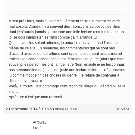
A peu près tous, mais plus particulièrement ceux qui traitent de votre
mal absolu: Disney. Il y a souvent des injonctions au boycott de films
dont je n’aurais jamais soupçonné une telle lecture (comme beaucoup
ici, je dois interpréter les films comme ça m’arrange…).
Que les articles soient orientés, je peux le concevoir: c’est l’essence
même de ce site. En revanche, les commentaires qui ne sont pas
d’accord avec ce qui est affirmé sont systématiquement assassinés et
traités avec condescendance d’anti-féministes ou autre (alors que bien
souvent, les personnes ont l’air de l’être (bon, ensuite je ne les connais
pas personnellement) mais ont juste une lecture différente). J’ai souvent
lu comme mot de fin des choses du genre « je refuse de continuer à
discuter avec vous ».
Voilà, je trouve juste dommage cette façon de réagir qui décrédibilise le
site…
Après, ce n’est que mon ressenti…
23 septembre 2014 à 10 h 53 min
#16974
RÉPONDRE
Arroway
Invité