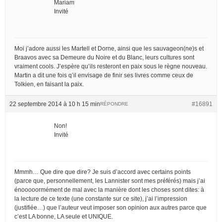
Mariam
Invité
Moi j’adore aussi les Martell et Dorne, ainsi que les sauvageon(ne)s et
Braavos avec sa Demeure du Noire et du Blanc, leurs cultures sont
vraiment cools. J’espère qu’ils resteront en paix sous le règne nouveau.
Martin a dit une fois q’il envisage de finir ses livres comme ceux de
Tolkien, en faisant la paix.
22 septembre 2014 à 10 h 15 min
#16891
RÉPONDRE
Non!
Invité
Mmmh… Que dire que dire? Je suis d’accord avec certains points
(parce que, personnellement, les Lannister sont mes préférés) mais j’ai
énooooormément de mal avec la manière dont les choses sont dites: à
la lecture de ce texte (une constante sur ce site), j’ai l’impression
(justifiée…) que l’auteur veut imposer son opinion aux autres parce que
c’est LA bonne, LA seule et UNIQUE.