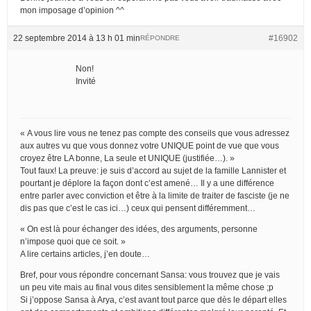
mon imposage d’opinion ^^
22 septembre 2014 à 13 h 01 min
#16902
RÉPONDRE
Non!
Invité
« A vous lire vous ne tenez pas compte des conseils que vous adressez
aux autres vu que vous donnez votre UNIQUE point de vue que vous
croyez être LA bonne, La seule et UNIQUE (justifiée…). »
Tout faux! La preuve: je suis d’accord au sujet de la famille Lannister et
pourtant je déplore la façon dont c’est amené… Il y a une différence
entre parler avec conviction et être à la limite de traiter de fasciste (je ne
dis pas que c’est le cas ici…) ceux qui pensent différemment…
« On est là pour échanger des idées, des arguments, personne
n’impose quoi que ce soit. »
A lire certains articles, j’en doute…
Bref, pour vous répondre concernant Sansa: vous trouvez que je vais
un peu vite mais au final vous dites sensiblement la même chose ;p
Si j’oppose Sansa à Arya, c’est avant tout parce que dès le départ elles