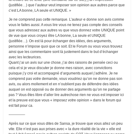
(justifiée…) que l’auteur veut imposer son opinion aux autres parce que
c’est LA bonne, LA seule et UNIQUE. »
Je ne comprend pas cette remarque. L’auteur·e donne son avis comme
vous le faites aussi. A vous lire vous ne tenez pas compte des conseils
que vous adressez aux autres vu que vous donnez votre UNIQUE point
de vue que vous croyez être LA bonne, La seule et UNIQUE
(justifiée…). On est là pour échanger des idées, des arguments,
personne n’impose quoi que ce soit. Et le Forum ou vous vous trouvez
ainsi que les commentaire sont là justement dans le but d’échanger
avec les lecteurices.
Quant j’ai un avis sur une chose, j’ai des raisons de pensée ceci ou
cela et si je veux discuter je donne mes raison, avec convictions
puisque j’y croi et accompagné d’arguments auquel j’adhère. Je ne
comprend pas votre demande, vous voudriez qu’on ne donne pas son
avis, ou alors mollement et en n’oublient pas de défendre des idées
auquel on est opposé ou de donner des arguments qu’on ne partage
pas ? Vous êtes libre d’aller lire autrechose rien ne vous est imposer ici
et la preuve est que vous « imposez votre opinion » dans le forum qui
est fait pour ca.
————–
Après sur ce que vous dites de Sansa, je trouve que vous allez un peu
vite. Elle n’est pas aux prises avec « la dure réalité de la vie » elle est