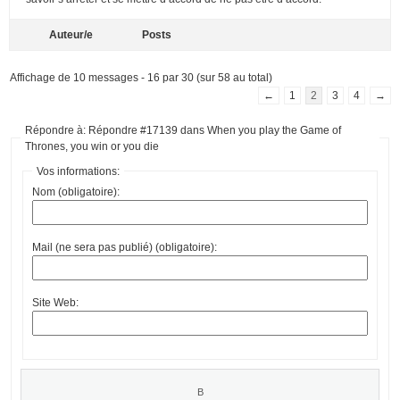
Auteur/e
Posts
Affichage de 10 messages - 16 par 30 (sur 58 au total)
←
1
2
3
4
→
Répondre à: Répondre #17139 dans When you play the Game of
Thrones, you win or you die
Vos informations:
Nom (obligatoire):
Mail (ne sera pas publié) (obligatoire):
Site Web: