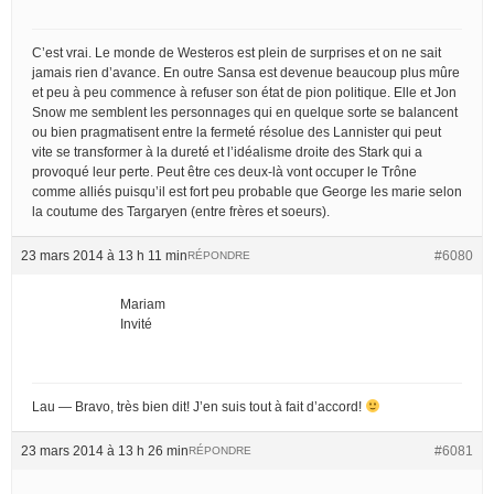
C’est vrai. Le monde de Westeros est plein de surprises et on ne sait
jamais rien d’avance. En outre Sansa est devenue beaucoup plus mûre
et peu à peu commence à refuser son état de pion politique. Elle et Jon
Snow me semblent les personnages qui en quelque sorte se balancent
ou bien pragmatisent entre la fermeté résolue des Lannister qui peut
vite se transformer à la dureté et l’idéalisme droite des Stark qui a
provoqué leur perte. Peut être ces deux-là vont occuper le Trône
comme alliés puisqu’il est fort peu probable que George les marie selon
la coutume des Targaryen (entre frères et soeurs).
23 mars 2014 à 13 h 11 min
#6080
RÉPONDRE
Mariam
Invité
Lau — Bravo, très bien dit! J’en suis tout à fait d’accord!
23 mars 2014 à 13 h 26 min
#6081
RÉPONDRE