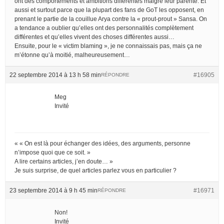
ont des comportements et ambitions différentes malgré leur parenté. Et
aussi et surtout parce que la plupart des fans de GoT les opposent, en
prenant le partie de la couillue Arya contre la « prout-prout » Sansa. On
a tendance a oublier qu’elles ont des personnalités complètement
différentes et qu’elles vivent des choses différentes aussi…
Ensuite, pour le « victim blaming », je ne connaissais pas, mais ça ne
m’étonne qu’à moitié, malheureusement…
22 septembre 2014 à 13 h 58 min
#16905
RÉPONDRE
Meg
Invité
« « On est là pour échanger des idées, des arguments, personne
n’impose quoi que ce soit. »
A lire certains articles, j’en doute… »
Je suis surprise, de quel articles parlez vous en particulier ?
23 septembre 2014 à 9 h 45 min
#16971
RÉPONDRE
Non!
Invité