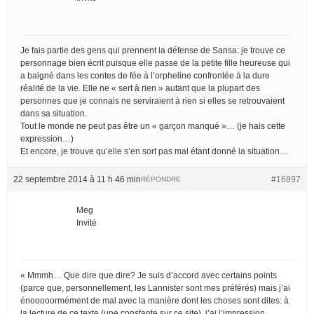
Je fais partie des gens qui prennent la défense de Sansa: je trouve ce
personnage bien écrit puisque elle passe de la petite fille heureuse qui
a baigné dans les contes de fée à l’orpheline confrontée à la dure
réalité de la vie. Elle ne « sert à rien » autant que la plupart des
personnes que je connais ne serviraient à rien si elles se retrouvaient
dans sa situation.
Tout le monde ne peut pas être un « garçon manqué »… (je hais cette
expression…)
Et encore, je trouve qu’elle s’en sort pas mal étant donné la situation…
22 septembre 2014 à 11 h 46 min
#16897
RÉPONDRE
Meg
Invité
« Mmmh… Que dire que dire? Je suis d’accord avec certains points
(parce que, personnellement, les Lannister sont mes préférés) mais j’ai
énooooormément de mal avec la manière dont les choses sont dites: à
la lecture de ce texte (une constante sur ce site), j’ai l’impression