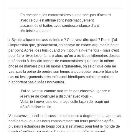
En revanche, les commentaires qui ne sont pas d’accord
avec ce qui est affirmé sont systématiquement
assassinés et traités avec condescendance d’anti-
féministes ou autre
« Systématiquement assassinés » ? Cela veut dire quoi ? Perso, j’ai
l’impression que, globalement, on essaye de contre-argumente point
par point. Après, des fois, quand on lit pour la n-ième fois « mais c’est
pour faire rêver les enfants » alors qu’on a écrit des kilomètres dessus
et répondu à des kilo-tonnes de commentaires qui disent la même
chose de manière plus ou moins argumentée, on se dit que cela ne
vaut pas la peine de perdre son temps à tout répéter encore (dans le
cas où les arguments présentés sont identiques point par point, et
n’apportent pas d’idées nouvelles).
J’ai souvent lu comme mot de fin des choses du genre «
je refuse de continuer à discuter avec vous ».
Voilà, je trouve juste dommage cette façon de réagir qui
décrédibilise le site…
Vous savez, quand la discussion commence à dégéner en attaques ad
hominem ou que les deux camps restent sur leurs positions après
plusieurs échanges de longs posts, il est mieux pour tout le monde de
savoir s’arrêter et se mettre d’accord de ne pas être d’accord.