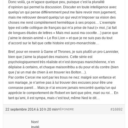
Donc voilà, ça m’agace quelque peu, puisque c’est la pluralité
d’opinion qui permet la discussion. Discuter en toute intelligence avec
quelqu’un qui pense différemment peut me faire revoir mon jugement,
mais me retrouver devant quelqu’un qui veut m’imposer sa vision des
choses me rend complètement hermétique à ses propos… L’exemple
type est cette collègue de français qui m’a prise de haut (« moi, j’ai fait
de longues études de lettres » Mais moi aussi ma cocotte…) parce que
j’aime le dessin-animé « Le Roi Lion » et que je ne suis pas du tout
d’accord sur le fait que cette histoire est pro-monarchiste…
Bref, pour en revenir à Game of Thrones, je suis plutôt un pro-Lannister,
bien que j’aime la plupart des maisons. Cette série est
psychologiquement très réaliste et n’est doncpas manichéenne, n’en
déplaise à certains, et chaque maison/tribu a du pour et du contre (bien
que j’ai un mal de chien à en trouver les Bolton…).
Par contre Cercei me sort par les trous ne nez: malgré son enfance et
son mariage, je n’arrive pas à lui trouver des excuses pour être une
connasse pareil… Mais je n’ai encore jamais rencontré quelqu’un qui
apprécie le comportement de Robert en tant que père, mari ou roi… En
tant qu’ami, il est sympa, mais c’est tout, même Ned le dit…
22 septembre 2014 à 10 h 20 min
#16892
RÉPONDRE
Non!
Invité