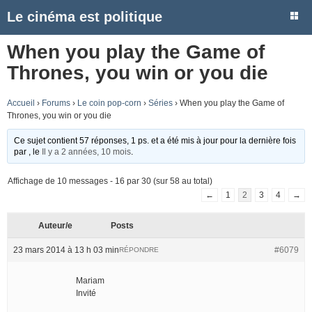
Le cinéma est politique
When you play the Game of
Thrones, you win or you die
Accueil
›
Forums
›
Le coin pop-corn
›
Séries
›
When you play the Game of
Thrones, you win or you die
Ce sujet contient 57 réponses, 1 ps. et a été mis à jour pour la dernière fois
par
, le
Il y a 2 années, 10 mois
.
Affichage de 10 messages - 16 par 30 (sur 58 au total)
←
1
2
3
4
→
Auteur/e
Posts
23 mars 2014 à 13 h 03 min
#6079
RÉPONDRE
Mariam
Invité