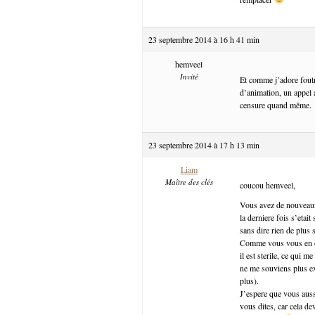
23 septembre 2014 à 16 h 41 min
hemveel
Invité
Et comme j’adore foutr
d’animation, un appel a
censure quand même.
23 septembre 2014 à 17 h 13 min
Liam
Maître des clés
coucou hemveel,
Vous avez de nouveaux
la derniere fois s’etai
sans dire rien de plus s
Comme vous vous en dou
il est sterile, ce qui m
ne me souviens plus exa
plus).
J’espere que vous auss
vous dites, car cela de