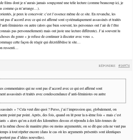
 de films dont je n’aurais jamais soupçonné une telle lecture (comme beaucoup ici, je
films comme ça m’arrange…).
 orientés, je peux le concevoir: c’est l’essence même de ce site. En revanche, les
nt pas d’accord avec ce qui est affirmé sont systématiquement assassinés et traités
nti-féministes ou autre (alors que bien souvent, les personnes ont l’air de l’être
 connais pas personnellement) mais ont juste une lecture différente). J’ai souvent lu
hoses du genre « je refuse de continuer à discuter avec vous ».
dommage cette façon de réagir qui décrédibilise le site…
on ressenti…
#16974
RÉPONDRE
les commentaires qui ne sont pas d’accord avec ce qui est affirmé sont
ent assassinés et traités avec condescendance d’anti-féministes ou autre
assinés » ? Cela veut dire quoi ? Perso, j’ai l’impression que, globalement, on
ente point par point. Après, des fois, quand on lit pour la n-ième fois « mais c’est
fants » alors qu’on a écrit des kilomètres dessus et répondu à des kilo-tonnes de
t la même chose de manière plus ou moins argumentée, on se dit que cela ne vaut pas
 temps à tout répéter encore (dans le cas où les arguments présentés sont identiques
pportent pas d’idées nouvelles).