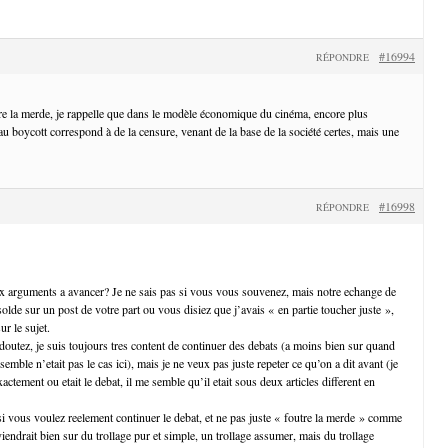
#16994
RÉPONDRE
e la merde, je rappelle que dans le modèle économique du cinéma, encore plus
u boycott correspond à de la censure, venant de la base de la société certes, mais une
#16998
RÉPONDRE
 arguments a avancer? Je ne sais pas si vous vous souvenez, mais notre echange de
t solde sur un post de votre part ou vous disiez que j’avais « en partie toucher juste »,
ur le sujet.
tez, je suis toujours tres content de continuer des debats (a moins bien sur quand
e semble n’etait pas le cas ici), mais je ne veux pas juste repeter ce qu’on a dit avant (je
ctement ou etait le debat, il me semble qu’il etait sous deux articles different en
i vous voulez reelement continuer le debat, et ne pas juste « foutre la merde » comme
viendrait bien sur du trollage pur et simple, un trollage assumer, mais du trollage