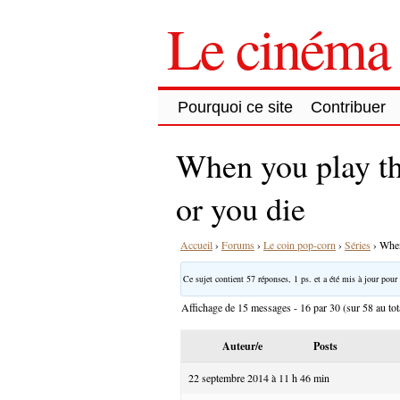
Le cinéma 
Pourquoi ce site
Contribuer
When you play t
or you die
Accueil
›
Forums
›
Le coin pop-corn
›
Séries
›
When
Ce sujet contient 57 réponses, 1 ps. et a été mis à jour pour 
Affichage de 15 messages - 16 par 30 (sur 58 au tot
Auteur/e
Posts
22 septembre 2014 à 11 h 46 min