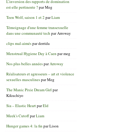
L’inversion des rapports de domination
est-elle pertinente ?
par
Meg
Teen Wolf, saison 1 et 2
par
Liam
Témoignage d'une femme transexuelle
dans une communauté tech
par
Arroway
clips mal-aimés
par
derrida
Menstrual Hygiene Day à Caen
par
meg
Nos plus belles années
par
Arroway
Réalisateurs et agresseurs – art et violence
sexuelles masculines
par
Meg
The Manic Pixie Dream Girl
par
Kikuchiyo
Sia – Elastic Heart
par
Eld
Meek's Cutoff
par
Liam
Hunger games 4: la fin
par
Lison