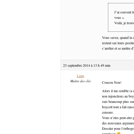
J’ai souvent 
vous ».
Voilà, je trou
Vous savez, quand la 
restent sur leurs posit
s’arrêter et se mettre 
23 septembre 2014 à 13 h 49 min
Liam
Maître des clés
Coucou Non!
Alors il me semble (a 
non injonction) au boyc
suis beaucoup plus su
boycott tout a fait rai
censure.
Vous n’etes peut-etre 
des nouveaux arguments
Desoler pour l’orthogra
remplacer