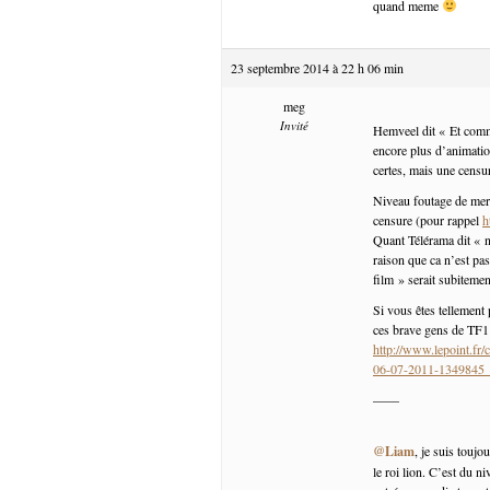
quand meme
23 septembre 2014 à 22 h 06 min
meg
Invité
Hemveel dit « Et comm
encore plus d’animatio
certes, mais une cens
Niveau foutage de merd
censure (pour rappel
h
Quant Télérama dit « n
raison que ca n’est pas
film » serait subiteme
Si vous êtes tellement 
ces brave gens de TF1 
http://www.lepoint.fr/
06-07-2011-1349845
——
@Liam
, je suis toujo
le roi lion. C’est du n