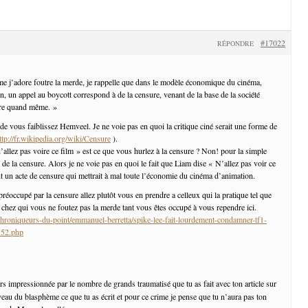
#17022
RÉPONDRE
e j’adore foutre la merde, je rappelle que dans le modèle économique du cinéma,
n, un appel au boycott correspond à de la censure, venant de la base de la société
ure quand même. »
e vous faiblissez Hemveel. Je ne voie pas en quoi la critique ciné serait une forme de
ttp://fr.wikipedia.org/wiki/Censure
).
’allez pas voire ce film » est ce que vous hurlez à la censure ? Non! pour la simple
 de la censure. Alors je ne voie pas en quoi le fait que Liam dise « N’allez pas voir ce
nt un acte de censure qui mettrait à mal toute l’économie du cinéma d’animation.
préoccupé par la censure allez plutôt vous en prendre a celleux qui la pratique tel que
chez qui vous ne foutez pas la merde tant vous êtes occupé à vous rependre ici.
chroniqueurs-du-point/emmanuel-berretta/spike-lee-fait-lourdement-condamner-tf1-
_52.php
urs impressionnée par le nombre de grands traumatisé que tu as fait avec ton article sur
iveau du blasphème ce que tu as écrit et pour ce crime je pense que tu n’aura pas ton