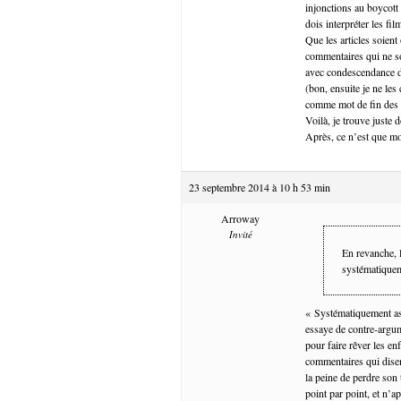
injonctions au boycott
dois interpréter les 
Que les articles soient
commentaires qui ne so
avec condescendance d’a
(bon, ensuite je ne les
comme mot de fin des c
Voilà, je trouve juste 
Après, ce n’est que m
23 septembre 2014 à 10 h 53 min
Arroway
Invité
En revanche, 
systématiquem
« Systématiquement ass
essaye de contre-argum
pour faire rêver les en
commentaires qui disen
la peine de perdre son
point par point, et n’a