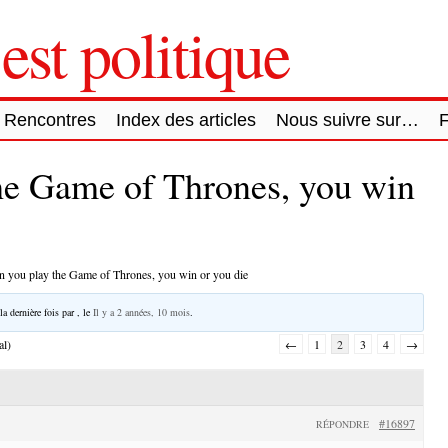
est politique
Rencontres
Index des articles
Nous suivre sur…
he Game of Thrones, you win
 you play the Game of Thrones, you win or you die
la dernière fois par
, le
Il y a 2 années, 10 mois
.
al)
←
1
2
3
4
→
#16897
RÉPONDRE