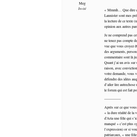
Meg
Invité
« Mmmh… Que dire que 
Lannister sont mes pré
la lecture de ce texte 
opinion aux autres pa
Je ne comprend pas cet
ne tenez pas compte d
vue que vous croyez ê
des arguments, personn
commentaire sont là ju
Quant j’ai un avis sur 
raison, avec convictio
votre demande, vous vo
défendre des idées auq
d’aller lire autrechose
le forum qui est fait po
————–
Après sur ce que vous d
« la dure réalité de la
d’Aria une fille qui s
manqué » c’est plus s
l’expression) or si vou
patriarcaux, « une fille