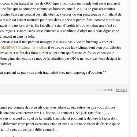
t comme par hasard les fan de GOT (qui vivent dans un monde tout aussi patriarcal
ne fille qui se comporte comme les hommes, une fille qui a de grosses couilles
Par contre Sansa ne combat pas, elle obéit aux ordres de son papa comme on l’attend de
et elle est haie et maltraité pour cela dans la série et par les fans, comme le sont les
és » dans la vrai vie. En fait elle n’a rien d’inutile je trouve même que c’est un
 courageux. Elle est sans cesse ramenée à la condition d’objet mais reste digne et ne
hanceté ni dans la folie.
t détesté c’est d’une part par misogynie et aussi pas « victim blaming » voir ici :
org/wiki/Bl%C3%A2mer_la_victime
il se trouve que les victimes sont bien plus détestés
resseurs. On fait des films sur tel ou tel tueur qui fascine les foules et beaucoup
 dont généralement on se moque (et attention pas ON je ne veux pas vous designé je
énérale).
en espérant ne pas vous avoir traumatisé avec mon imposage d’opinion ^^
#16902
RÉPONDRE
 tenez pas compte des conseils que vous adressez aux autres vu que vous donnez
e vue que vous croyez être LA bonne, La seule et UNIQUE (justifiée…). »
e suis d’accord au sujet de la famille Lannister et pourtant je déplore la façon dont
différence entre parler avec conviction et être à la limite de traiter de fasciste (je ne
as ici…) ceux qui pensent différemment…