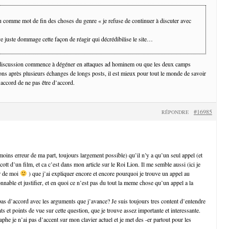
lu comme mot de fin des choses du genre « je refuse de continuer à discuter avec
ve juste dommage cette façon de réagir qui décrédibilise le site…
discussion commence à dégéner en attaques ad hominem ou que les deux camps
ions après plusieurs échanges de longs posts, il est mieux pour tout le monde de savoir
d’accord de ne pas être d’accord.
#16985
RÉPONDRE
moins erreur de ma part, toujours largement possible) qu’il n’y a qu’un seul appel (et
ott d’un film, et ca c’est dans mon article sur le Roi Lion. Il me semble aussi (ici je
r de moi
) que j’ai expliquer encore et encore pourquoi je trouve un appel au
sonnable et justifier, et en quoi ce n’est pas du tout la meme chose qu’un appel a la
pas d’accord avec les arguments que j’avance? Je suis toujours tres content d’entendre
 et points de vue sur cette question, que je trouve assez importante et interessante.
phe je n’ai pas d’accent sur mon clavier actuel et je met des -er partout pour les