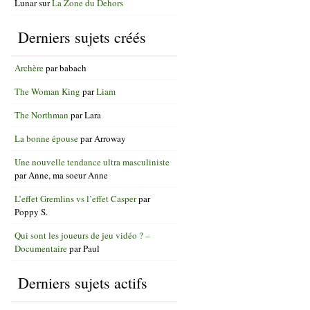
Lunar
sur
La Zone du Dehors
Derniers sujets créés
Archère
par
babach
The Woman King
par
Liam
The Northman
par
Lara
La bonne épouse
par
Arroway
Une nouvelle tendance ultra masculiniste
par
Anne, ma soeur Anne
L’effet Gremlins vs l’effet Casper
par
Poppy S.
Qui sont les joueurs de jeu vidéo ? –
Documentaire
par
Paul
Derniers sujets actifs