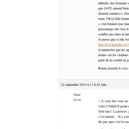
attitudes des hommes e
que GOT) aiment bien u
diraient certain·e·s. 
toute VRAI fille-femme 
« vrai femmes pas manqu
personnage très fort et
sombre pas dans la méc
Je pense que si elle es
http://fr.wikipedia.
et méprisées que les ag
moins sur les victimes
parle de la société en g
Bonne journée à vous 
22 septembre 2014 à 13 h 01 min
Non!
Invité
« A vous lire vous ne
votre UNIQUE point d
Tout faux! La preuve: j
c’est amené… Il y a une 
dis pas que c’est le c