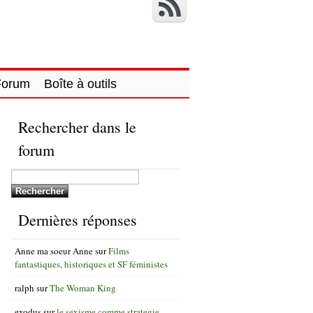
Forum
Boîte à outils
Rechercher dans le
forum
Dernières réponses
Anne ma soeur Anne
sur
Films
fantastiques, historiques et SF féministes
ralph
sur
The Woman King
exodus
sur
le sexisme comme strategie