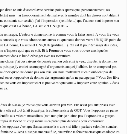
dire? Je suis d’accord avec certains points (parce que, personnellement, les
férés) mais j’ai énooooormément de mal avec la manière dont les choses sont dites: à
(une constante sur ce site), j’ai l’impression (justifiée…) que l’auteur veut imposer son
rce que c’est LA bonne, LA seule et UNIQUE. »
te remarque. L’auteur·e donne son avis comme vous le faites aussi. A vous lire vous
es conseils que vous adressez aux autres vu que vous donnez votre UNIQUE point de
tre LA bonne, La seule et UNIQUE (justifiée…). On est là pour échanger des idées,
e n’impose quoi que ce soit. Et le Forum ou vous vous trouvez ainsi que les
stement dans le but d’échanger avec les lecteurices.
une chose, j’ai des raisons de pensée ceci ou cela et si je veux discuter je donne mes
ns puisque j’y croi et accompagné d’arguments auquel j’adhère. Je ne comprend pas
udriez qu’on ne donne pas son avis, ou alors mollement et en n’oublient pas de
uel on est opposé ou de donner des arguments qu’on ne partage pas ? Vous êtes libre
 rien ne vous est imposer ici et la preuve est que vous « imposez votre opinion » dans
ur ca.
ites de Sansa, je trouve que vous allez un peu vite. Elle n’est pas aux prises avec
 vie » elle est tout à fait écrasé par la culture sexiste de GOT. Vous l’opposez au perso
’identifie aux valeurs masculines (moi non plus je n’aime pas l’expression « garçon
ympas de l’évité du coup même si ca prend plus de temps pour contourner
s les opposez c’est que Sansa incarne la « une vrai fille » parfaire selon les standart
 féminine ». Aria n’est pas une vrai fille, elle refuse la féminité classique et adopte les