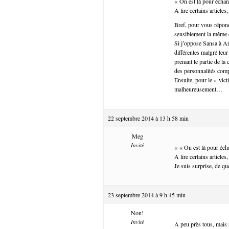
« On est là pour échan
A lire certains article
Bref, pour vous répond
sensiblement la même 
Si j’oppose Sansa à Ar
différentes malgré leur
prenant le partie de la
des personnalités comp
Ensuite, pour le « vic
malheureusement…
22 septembre 2014 à 13 h 58 min
Meg
Invité
« « On est là pour éch
A lire certains article
Je suis surprise, de que
23 septembre 2014 à 9 h 45 min
Non!
Invité
A peu près tous, mais p