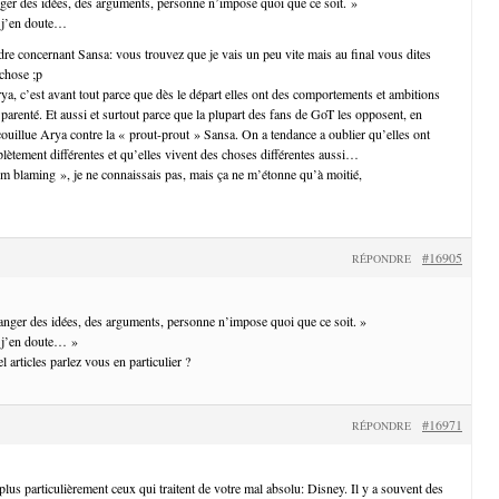
ger des idées, des arguments, personne n’impose quoi que ce soit. »
s, j’en doute…
re concernant Sansa: vous trouvez que je vais un peu vite mais au final vous dites
chose ;p
ya, c’est avant tout parce que dès le départ elles ont des comportements et ambitions
 parenté. Et aussi et surtout parce que la plupart des fans de GoT les opposent, en
 couillue Arya contre la « prout-prout » Sansa. On a tendance a oublier qu’elles ont
lètement différentes et qu’elles vivent des choses différentes aussi…
tim blaming », je ne connaissais pas, mais ça ne m’étonne qu’à moitié,
#16905
RÉPONDRE
anger des idées, des arguments, personne n’impose quoi que ce soit. »
s, j’en doute… »
l articles parlez vous en particulier ?
#16971
RÉPONDRE
lus particulièrement ceux qui traitent de votre mal absolu: Disney. Il y a souvent des