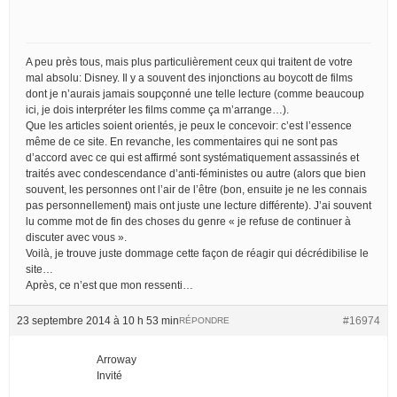
A peu près tous, mais plus particulièrement ceux qui traitent de votre
mal absolu: Disney. Il y a souvent des injonctions au boycott de films
dont je n’aurais jamais soupçonné une telle lecture (comme beaucoup
ici, je dois interpréter les films comme ça m’arrange…).
Que les articles soient orientés, je peux le concevoir: c’est l’essence
même de ce site. En revanche, les commentaires qui ne sont pas
d’accord avec ce qui est affirmé sont systématiquement assassinés et
traités avec condescendance d’anti-féministes ou autre (alors que bien
souvent, les personnes ont l’air de l’être (bon, ensuite je ne les connais
pas personnellement) mais ont juste une lecture différente). J’ai souvent
lu comme mot de fin des choses du genre « je refuse de continuer à
discuter avec vous ».
Voilà, je trouve juste dommage cette façon de réagir qui décrédibilise le
site…
Après, ce n’est que mon ressenti…
23 septembre 2014 à 10 h 53 min
#16974
RÉPONDRE
Arroway
Invité