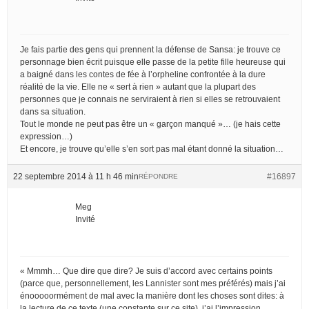
Je fais partie des gens qui prennent la défense de Sansa: je trouve ce
personnage bien écrit puisque elle passe de la petite fille heureuse qui
a baigné dans les contes de fée à l’orpheline confrontée à la dure
réalité de la vie. Elle ne « sert à rien » autant que la plupart des
personnes que je connais ne serviraient à rien si elles se retrouvaient
dans sa situation.
Tout le monde ne peut pas être un « garçon manqué »… (je hais cette
expression…)
Et encore, je trouve qu’elle s’en sort pas mal étant donné la situation…
22 septembre 2014 à 11 h 46 min
#16897
RÉPONDRE
Meg
Invité
« Mmmh… Que dire que dire? Je suis d’accord avec certains points
(parce que, personnellement, les Lannister sont mes préférés) mais j’ai
énooooormément de mal avec la manière dont les choses sont dites: à
la lecture de ce texte (une constante sur ce site), j’ai l’impression