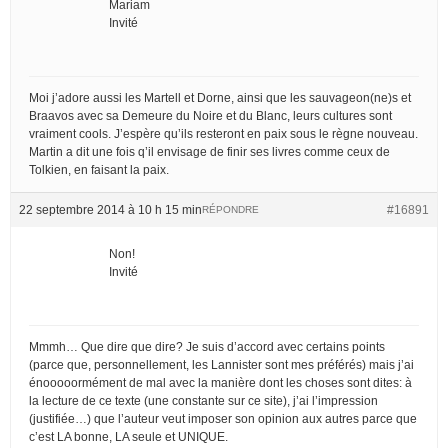
Mariam
Invité
Moi j’adore aussi les Martell et Dorne, ainsi que les sauvageon(ne)s et
Braavos avec sa Demeure du Noire et du Blanc, leurs cultures sont
vraiment cools. J’espère qu’ils resteront en paix sous le règne nouveau.
Martin a dit une fois q’il envisage de finir ses livres comme ceux de
Tolkien, en faisant la paix.
22 septembre 2014 à 10 h 15 min
#16891
RÉPONDRE
Non!
Invité
Mmmh… Que dire que dire? Je suis d’accord avec certains points
(parce que, personnellement, les Lannister sont mes préférés) mais j’ai
énooooormément de mal avec la manière dont les choses sont dites: à
la lecture de ce texte (une constante sur ce site), j’ai l’impression
(justifiée…) que l’auteur veut imposer son opinion aux autres parce que
c’est LA bonne, LA seule et UNIQUE.