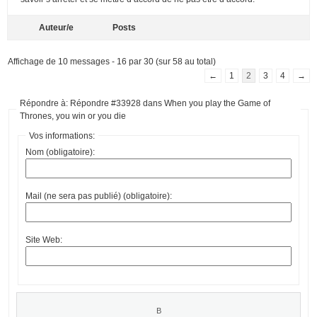
Auteur/e
Posts
Affichage de 10 messages - 16 par 30 (sur 58 au total)
←
1
2
3
4
→
Répondre à: Répondre #33928 dans When you play the Game of
Thrones, you win or you die
Vos informations:
Nom (obligatoire):
Mail (ne sera pas publié) (obligatoire):
Site Web: