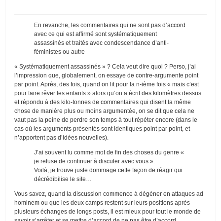
En revanche, les commentaires qui ne sont pas d’accord
avec ce qui est affirmé sont systématiquement
assassinés et traités avec condescendance d’anti-
féministes ou autre
« Systématiquement assassinés » ? Cela veut dire quoi ? Perso, j’ai
l’impression que, globalement, on essaye de contre-argumente point
par point. Après, des fois, quand on lit pour la n-ième fois « mais c’est
pour faire rêver les enfants » alors qu’on a écrit des kilomètres dessus
et répondu à des kilo-tonnes de commentaires qui disent la même
chose de manière plus ou moins argumentée, on se dit que cela ne
vaut pas la peine de perdre son temps à tout répéter encore (dans le
cas où les arguments présentés sont identiques point par point, et
n’apportent pas d’idées nouvelles).
J’ai souvent lu comme mot de fin des choses du genre «
je refuse de continuer à discuter avec vous ».
Voilà, je trouve juste dommage cette façon de réagir qui
décrédibilise le site…
Vous savez, quand la discussion commence à dégéner en attaques ad
hominem ou que les deux camps restent sur leurs positions après
plusieurs échanges de longs posts, il est mieux pour tout le monde de
savoir s’arrêter et se mettre d’accord de ne pas être d’accord.