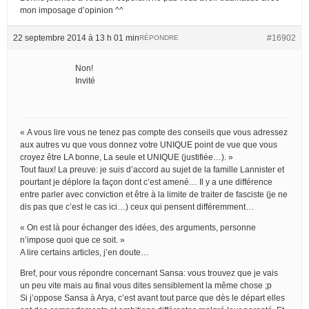
mon imposage d’opinion ^^
22 septembre 2014 à 13 h 01 min
#16902
RÉPONDRE
Non!
Invité
« A vous lire vous ne tenez pas compte des conseils que vous adressez
aux autres vu que vous donnez votre UNIQUE point de vue que vous
croyez être LA bonne, La seule et UNIQUE (justifiée…). »
Tout faux! La preuve: je suis d’accord au sujet de la famille Lannister et
pourtant je déplore la façon dont c’est amené… Il y a une différence
entre parler avec conviction et être à la limite de traiter de fasciste (je ne
dis pas que c’est le cas ici…) ceux qui pensent différemment…
« On est là pour échanger des idées, des arguments, personne
n’impose quoi que ce soit. »
A lire certains articles, j’en doute…
Bref, pour vous répondre concernant Sansa: vous trouvez que je vais
un peu vite mais au final vous dites sensiblement la même chose ;p
Si j’oppose Sansa à Arya, c’est avant tout parce que dès le départ elles