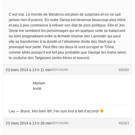
C’est vrai. Le monde de Westeros est plein de surprises et on ne sait
jamais rien d’avance. En outre Sansa est devenue beaucoup plus mûre
et peu à peu commence à refuser son état de pion politique. Elle et Jon
Snow me semblent les personnages qui en quelque sorte se balancent
ou bien pragmatisent entre la fermeté résolue des Lannister qui peut
vite se transformer à la dureté et l’idéalisme droite des Stark qui a
provoqué leur perte. Peut être ces deux-là vont occuper le Trône
comme alliés puisqu’il est fort peu probable que George les marie selon
la coutume des Targaryen (entre frères et soeurs).
23 mars 2014 à 13 h 11 min
#6080
RÉPONDRE
Mariam
Invité
Lau — Bravo, très bien dit! J’en suis tout à fait d’accord!
23 mars 2014 à 13 h 26 min
#6081
RÉPONDRE