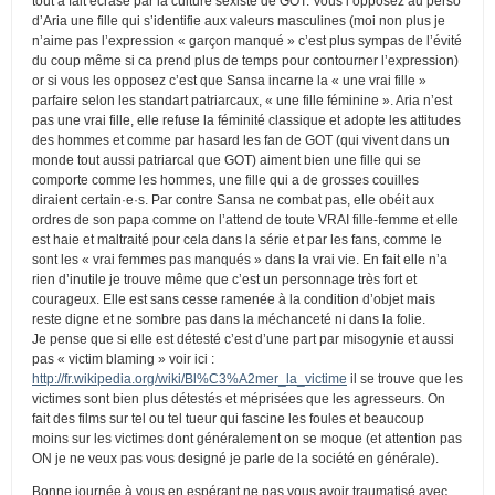
tout à fait écrasé par la culture sexiste de GOT. Vous l’opposez au perso
d’Aria une fille qui s’identifie aux valeurs masculines (moi non plus je
n’aime pas l’expression « garçon manqué » c’est plus sympas de l’évité
du coup même si ca prend plus de temps pour contourner l’expression)
or si vous les opposez c’est que Sansa incarne la « une vrai fille »
parfaire selon les standart patriarcaux, « une fille féminine ». Aria n’est
pas une vrai fille, elle refuse la féminité classique et adopte les attitudes
des hommes et comme par hasard les fan de GOT (qui vivent dans un
monde tout aussi patriarcal que GOT) aiment bien une fille qui se
comporte comme les hommes, une fille qui a de grosses couilles
diraient certain·e·s. Par contre Sansa ne combat pas, elle obéit aux
ordres de son papa comme on l’attend de toute VRAI fille-femme et elle
est haie et maltraité pour cela dans la série et par les fans, comme le
sont les « vrai femmes pas manqués » dans la vrai vie. En fait elle n’a
rien d’inutile je trouve même que c’est un personnage très fort et
courageux. Elle est sans cesse ramenée à la condition d’objet mais
reste digne et ne sombre pas dans la méchanceté ni dans la folie.
Je pense que si elle est détesté c’est d’une part par misogynie et aussi
pas « victim blaming » voir ici :
http://fr.wikipedia.org/wiki/Bl%C3%A2mer_la_victime
il se trouve que les
victimes sont bien plus détestés et méprisées que les agresseurs. On
fait des films sur tel ou tel tueur qui fascine les foules et beaucoup
moins sur les victimes dont généralement on se moque (et attention pas
ON je ne veux pas vous designé je parle de la société en générale).
Bonne journée à vous en espérant ne pas vous avoir traumatisé avec