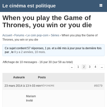
Le cinéma est politique
When you play the Game of
Thrones, you win or you die
Accueil
›
Forums
›
Le coin pop-corn
›
Séries
›
When you play the Game of
Thrones, you win or you die
Ce sujet contient 57 réponses, 1 ps. et a été mis à jour pour la dernière fois
par
, le
Il y a 2 années, 10 mois
.
Affichage de 10 messages - 16 par 30 (sur 58 au total)
←
1
2
3
4
→
Auteur/e
Posts
23 mars 2014 à 13 h 03 min
#6079
RÉPONDRE
Mariam
Invité