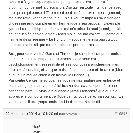
Donc voilà, ça m’agace quelque peu, puisque c’est la pluralité
d’opinion qui permet la discussion. Discuter en toute intelligence avec
quelqu’un qui pense différemment peut me faire revoir mon jugement,
mais me retrouver devant quelqu’un qui veut m’imposer sa vision des
choses me rend complètement hermétique à ses propos… L’exemple
type est cette collègue de français qui m’a prise de haut (« moi, j’ai fait
de longues études de lettres » Mais moi aussi ma cocotte…) parce que
j’aime le dessin-animé « Le Roi Lion » et que je ne suis pas du tout
d’accord sur le fait que cette histoire est pro-monarchiste…
Bref, pour en revenir à Game of Thrones, je suis plutôt un pro-Lannister,
bien que j’aime la plupart des maisons. Cette série est
psychologiquement très réaliste et n’est doncpas manichéenne, n’en
déplaise à certains, et chaque maison/tribu a du pour et du contre (bien
que j’ai un mal de chien à en trouver les Bolton…).
Par contre Cercei me sort par les trous ne nez: malgré son enfance et
son mariage, je n’arrive pas à lui trouver des excuses pour être une
connasse pareil… Mais je n’ai encore jamais rencontré quelqu’un qui
apprécie le comportement de Robert en tant que père, mari ou roi… En
tant qu’ami, il est sympa, mais c’est tout, même Ned le dit…
22 septembre 2014 à 10 h 20 min
#16892
RÉPONDRE
Non!
Invité