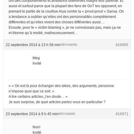
ont des comportements et ambitions différentes malgré leur parenté. Et
aussi et surtout parce que la plupart des fans de GoT les opposent, en
prenant le partie de la couillue Arya contre la « prout-prout » Sansa. On
a tendance a oublier qu’elles ont des personnalités complètement
différentes et qu’elles vivent des choses différentes aussi…
Ensuite, pour le « victim blaming », je ne connaissais pas, mais ça ne
m’étonne qu’à moitié, malheureusement…
22 septembre 2014 à 13 h 58 min
#16905
RÉPONDRE
Meg
Invité
« « On est là pour échanger des idées, des arguments, personne
n’impose quoi que ce soit. »
A lire certains articles, j’en doute… »
Je suis surprise, de quel articles parlez vous en particulier ?
23 septembre 2014 à 9 h 45 min
#16971
RÉPONDRE
Non!
Invité