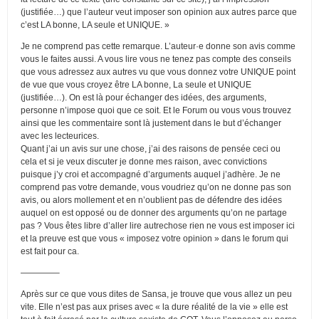
(justifiée…) que l’auteur veut imposer son opinion aux autres parce que
c’est LA bonne, LA seule et UNIQUE. »
Je ne comprend pas cette remarque. L’auteur·e donne son avis comme
vous le faites aussi. A vous lire vous ne tenez pas compte des conseils
que vous adressez aux autres vu que vous donnez votre UNIQUE point
de vue que vous croyez être LA bonne, La seule et UNIQUE
(justifiée…). On est là pour échanger des idées, des arguments,
personne n’impose quoi que ce soit. Et le Forum ou vous vous trouvez
ainsi que les commentaire sont là justement dans le but d’échanger
avec les lecteurices.
Quant j’ai un avis sur une chose, j’ai des raisons de pensée ceci ou
cela et si je veux discuter je donne mes raison, avec convictions
puisque j’y croi et accompagné d’arguments auquel j’adhère. Je ne
comprend pas votre demande, vous voudriez qu’on ne donne pas son
avis, ou alors mollement et en n’oublient pas de défendre des idées
auquel on est opposé ou de donner des arguments qu’on ne partage
pas ? Vous êtes libre d’aller lire autrechose rien ne vous est imposer ici
et la preuve est que vous « imposez votre opinion » dans le forum qui
est fait pour ca.
————–
Après sur ce que vous dites de Sansa, je trouve que vous allez un peu
vite. Elle n’est pas aux prises avec « la dure réalité de la vie » elle est