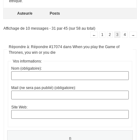
éthique.
Auteur/e
Posts
Affichage de 10 messages - 31 par 45 (sur 58 au total)
←
1
2
3
4
→
Répondre à: Répondre #17074 dans When you play the Game of
Thrones, you win or you die
Vos informations:
Nom (obligatoire):
Mail (ne sera pas publié) (obligatoire):
Site Web: