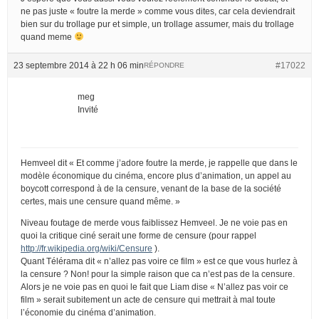
ne pas juste « foutre la merde » comme vous dites, car cela deviendrait
bien sur du trollage pur et simple, un trollage assumer, mais du trollage
quand meme
23 septembre 2014 à 22 h 06 min
#17022
RÉPONDRE
meg
Invité
Hemveel dit « Et comme j’adore foutre la merde, je rappelle que dans le
modèle économique du cinéma, encore plus d’animation, un appel au
boycott correspond à de la censure, venant de la base de la société
certes, mais une censure quand même. »
Niveau foutage de merde vous faiblissez Hemveel. Je ne voie pas en
quoi la critique ciné serait une forme de censure (pour rappel
http://fr.wikipedia.org/wiki/Censure
).
Quant Télérama dit « n’allez pas voire ce film » est ce que vous hurlez à
la censure ? Non! pour la simple raison que ca n’est pas de la censure.
Alors je ne voie pas en quoi le fait que Liam dise « N’allez pas voir ce
film » serait subitement un acte de censure qui mettrait à mal toute
l’économie du cinéma d’animation.