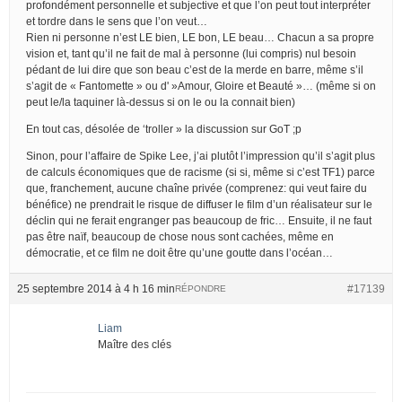
profondément personnelle et subjective et que l’on peut tout interpréter
et tordre dans le sens que l’on veut…
Rien ni personne n’est LE bien, LE bon, LE beau… Chacun a sa propre
vision et, tant qu’il ne fait de mal à personne (lui compris) nul besoin
pédant de lui dire que son beau c’est de la merde en barre, même s’il
s’agit de « Fantomette » ou d' »Amour, Gloire et Beauté »… (même si on
peut le/la taquiner là-dessus si on le ou la connait bien)
En tout cas, désolée de ‘troller » la discussion sur GoT ;p
Sinon, pour l’affaire de Spike Lee, j’ai plutôt l’impression qu’il s’agit plus
de calculs économiques que de racisme (si si, même si c’est TF1) parce
que, franchement, aucune chaîne privée (comprenez: qui veut faire du
bénéfice) ne prendrait le risque de diffuser le film d’un réalisateur sur le
déclin qui ne ferait engranger pas beaucoup de fric… Ensuite, il ne faut
pas être naïf, beaucoup de chose nous sont cachées, même en
démocratie, et ce film ne doit être qu’une goutte dans l’océan…
25 septembre 2014 à 4 h 16 min
#17139
RÉPONDRE
Liam
Maître des clés