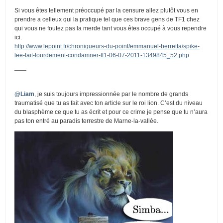
Si vous êtes tellement préoccupé par la censure allez plutôt vous en
prendre a celleux qui la pratique tel que ces brave gens de TF1 chez
qui vous ne foutez pas la merde tant vous êtes occupé à vous rependre
ici.
http://www.lepoint.fr/chroniqueurs-du-point/emmanuel-berretta/spike-
lee-fait-lourdement-condamner-tf1-06-07-2011-1349845_52.php
——
@Liam
, je suis toujours impressionnée par le nombre de grands
traumatisé que tu as fait avec ton article sur le roi lion. C’est du niveau
du blasphème ce que tu as écrit et pour ce crime je pense que tu n’aura
pas ton entré au paradis terrestre de Marne-la-vallée.