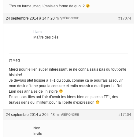
T’es en forme, meg ! (mais en forme de quoi ?
24 septembre 2014 à 14 h 20 min
#17074
RÉPONDRE
Liam
Maître des clés
@Meg
Merci pour le lien super interessant, je ne connaissais pas du tout cette
histoire!
Je devrais ptet bosser a TF1 du coup, comme ca je pourrais assouvir
mon desir effrene pour la censure et enfin reussir a eradiquer Le Roi
Lion des annales de l’histoire
En tout cas illes ont l’air d’avoir les idees bien en place a TF1, des
braves gens qui militent pour la liberte d’expression
24 septembre 2014 à 20 h 43 min
#17104
RÉPONDRE
Non!
Invité