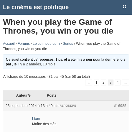
Le cinéma est politique
When you play the Game of
Thrones, you win or you die
Accueil
›
Forums
›
Le coin pop-corn
›
Séries
›
When you play the Game of
Thrones, you win or you die
Ce sujet contient 57 réponses, 1 ps. et a été mis à jour pour la dernière fois
par
, le
Il y a 2 années, 10 mois
.
Affichage de 10 messages - 31 par 45 (sur 58 au total)
←
1
2
3
4
→
Auteur/e
Posts
23 septembre 2014 à 13 h 49 min
#16985
RÉPONDRE
Liam
Maître des clés