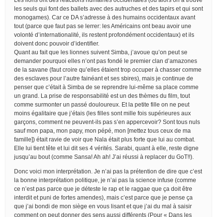
les seuls qui font des ballets avec des autruches et des tapirs et qui sont
monogames). Car ce DA s’adresse à des humains occidentaux avant
tout (parce que faut pas se lerrer: les Américains ont beau avoir une
volonté d’internationalité, ils restent profondément occidentaux) et ils
doivent donc pouvoir d’identifier.
Quant au fait que les lionnes suivent Simba, j’avoue qu’on peut se
demander pourquoi elles n’ont pas fondé le premier clan d’amazones
de la savane (faut croire qu’elles étaient trop occuper à chasser comme
des esclaves pour l’autre fainéant et ses sbires), mais je continue de
penser que c’était à Simba de se reprendre lui-même sa place comme
un grand. La prise de responsabilité est un des thèmes du film, tout
comme surmonter un passé douloureux. Et la petite fille on ne peut
moins égalitaire que j’étais (les filles sont mille fois supérieures aux
garçons, comment ne peuvent-ils pas s’en appercevoir? Sont tous nuls
sauf mon papa, mon papy, mon pépé, mon [mettez tous ceux de ma
famille]) était ravie de voir que Nala était plus forte que lui au combat.
Elle lui tient tête et lui dit ses 4 vérités. Sarabi, quant à elle, reste digne
jusqu’au bout (comme Sansa! Ah ah! J’ai réussi à replacer du GoT!!).
Donc voici mon interprétation. Je n’ai pas la prétention de dire que c’est
la bonne interprétation politique, je n’ai pas la science infuse (comme
ce n’est pas parce que je déteste le rap et le raggae que ça doit être
interdit et puni de fortes amendes), mais c’est parce que je pense ça
que j’ai bondi de mon siège en vous lisant et que j’ai du mal à saisir
comment on peut donner des sens aussi différents (Pour « Dans les