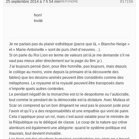
25 septembre 2014 à 7 h 54 min
#17156
RÉPONDRE
Non!
Invité
Je ne parlais pas du plaisir esthétique (parce que là, « Blanche-Neige »
et « Marie-Antoinette » sont de purs chef-d’oeuvres…).
Si on parle du Roi Lion en terme de valeurs (et là je me demande s’il ne
vaut pas mieux aller directement sur la page du film ;p ).
J’ai toujours pensé (bon, pour être honnête, pas toujours, mais depuis
le collège au moins, voire depuis la primaire et la découverte des
fables) que les dessins-animés peuvent être considérés comme des
métaphores. Le royaume et la royauté peuvent être transposés dans
n’importe quels autres contextes.
Le pendant négatif de la monarchie est ici le despotisme ou l’autocratie,
tout comme le pendant de la démocratie est la dictature. Avec Mufasa et
Scar on comprend qu’un bon dirigeant ne veut pas le pouvoir juste pour
l’avoir et qu’il y a des responsabilités et une empathie qui vont de paire.
Cela s’applique pour un roi, mais c’est aussi valable pour le ministre de
la République ou le délégué de classe. Le coup de la nature qui crève
alentours est également une allégorie: quand le système politique est
mauvais, tout devient invivable.
Les lions ont des réactions humaines occidentales (ou alors on a trouvé