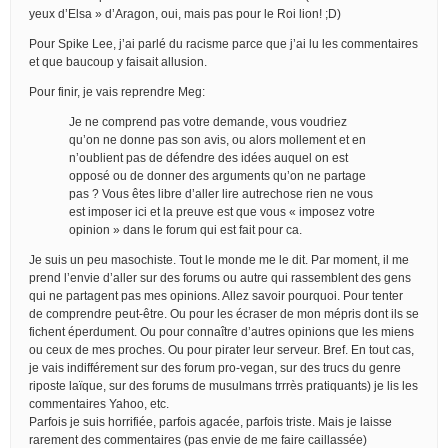
yeux d’Elsa » d’Aragon, oui, mais pas pour le Roi lion! ;D)
Pour Spike Lee, j’ai parlé du racisme parce que j’ai lu les commentaires
et que baucoup y faisait allusion.
Pour finir, je vais reprendre Meg:
Je ne comprend pas votre demande, vous voudriez
qu’on ne donne pas son avis, ou alors mollement et en
n’oublient pas de défendre des idées auquel on est
opposé ou de donner des arguments qu’on ne partage
pas ? Vous êtes libre d’aller lire autrechose rien ne vous
est imposer ici et la preuve est que vous « imposez votre
opinion » dans le forum qui est fait pour ca.
Je suis un peu masochiste. Tout le monde me le dit. Par moment, il me
prend l’envie d’aller sur des forums ou autre qui rassemblent des gens
qui ne partagent pas mes opinions. Allez savoir pourquoi. Pour tenter
de comprendre peut-être. Ou pour les écraser de mon mépris dont ils se
fichent éperdument. Ou pour connaître d’autres opinions que les miens
ou ceux de mes proches. Ou pour pirater leur serveur. Bref. En tout cas,
je vais indifférement sur des forum pro-vegan, sur des trucs du genre
riposte laïque, sur des forums de musulmans trrrès pratiquants) je lis les
commentaires Yahoo, etc.
Parfois je suis horrifiée, parfois agacée, parfois triste. Mais je laisse
rarement des commentaires (pas envie de me faire caillassée)