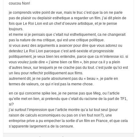
coucou Non!
je comprends votre point de vue, mais le truc c’est que la on ne parle
pas de plaisir ou deplaisir esthetique a regarder un film. j’ai dit plein de
fois que Le Roi Lion est un chef d’oeuvre artistique, et je le pense
toujours.
et meme si je pensais que c’etait nul esthetiquement, ca ne changerait
pas la nature de ma critique, qui est une critique politique.
si vous avez des arguments a avancer pour dire que vous adorez ou
detestez Le Roi Lion parceque c’est anti-sexiste et progressiste
politiquement, je veux bien les entendre, parce que ca m’interesse ici. si
vous voulez juste dire « j’aime bien ce film », bin pour ca il y a plein
d’autres lieux, sur lesquels je ne crache pas du tout. c’est juste qu’ici est
un lieu pour reflechir politiquement aux films.
autrement dit, je ne parle absolument pas du « beau », je parle en
termes de valeurs, ce qui n’est pas la meme chose.
en ce qui concerne spike lee, je ne pense pas que Meg, ou l’article
qu’elle met en lien, ai pretendu que c’etait du racisme de la part de TF1,
si?
j’ai surtout l’impression que l’article montre qu’a lui tout seul (pour
raison de calculs economiques ou pas on s’en fout non?), une
entreprise prive a pu empecher la sortie d’un film en France, et que cela
s’apparente largement a de la censure.