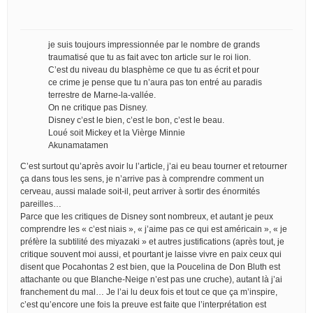
je suis toujours impressionnée par le nombre de grands
traumatisé que tu as fait avec ton article sur le roi lion.
C’est du niveau du blasphème ce que tu as écrit et pour
ce crime je pense que tu n’aura pas ton entré au paradis
terrestre de Marne-la-vallée.
On ne critique pas Disney.
Disney c’est le bien, c’est le bon, c’est le beau.
Loué soit Mickey et la Vièrge Minnie
Akunamatamen
C’est surtout qu’après avoir lu l’article, j’ai eu beau tourner et retourner
ça dans tous les sens, je n’arrive pas à comprendre comment un
cerveau, aussi malade soit-il, peut arriver à sortir des énormités
pareilles…
Parce que les critiques de Disney sont nombreux, et autant je peux
comprendre les « c’est niais », « j’aime pas ce qui est américain », « je
préfère la subtilité des miyazaki » et autres justifications (après tout, je
critique souvent moi aussi, et pourtant je laisse vivre en paix ceux qui
disent que Pocahontas 2 est bien, que la Poucelina de Don Bluth est
attachante ou que Blanche-Neige n’est pas une cruche), autant là j’ai
franchement du mal… Je l’ai lu deux fois et tout ce que ça m’inspire,
c’est qu’encore une fois la preuve est faite que l’interprétation est