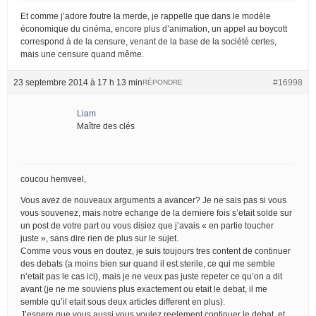
Et comme j’adore foutre la merde, je rappelle que dans le modèle
économique du cinéma, encore plus d’animation, un appel au boycott
correspond à de la censure, venant de la base de la société certes,
mais une censure quand même.
23 septembre 2014 à 17 h 13 min
#16998
RÉPONDRE
Liam
Maître des clés
coucou hemveel,
Vous avez de nouveaux arguments a avancer? Je ne sais pas si vous
vous souvenez, mais notre echange de la derniere fois s’etait solde sur
un post de votre part ou vous disiez que j’avais « en partie toucher
juste », sans dire rien de plus sur le sujet.
Comme vous vous en doutez, je suis toujours tres content de continuer
des debats (a moins bien sur quand il est sterile, ce qui me semble
n’etait pas le cas ici), mais je ne veux pas juste repeter ce qu’on a dit
avant (je ne me souviens plus exactement ou etait le debat, il me
semble qu’il etait sous deux articles different en plus).
J’espere que vous aussi vous voulez reelement continuer le debat, et