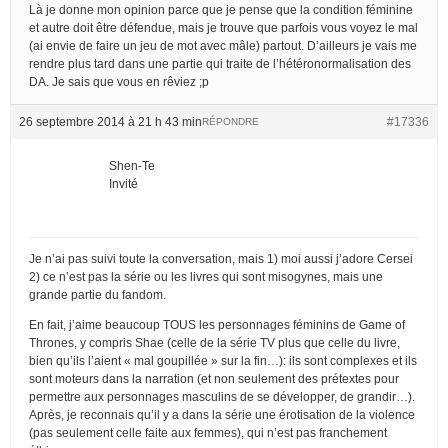
Là je donne mon opinion parce que je pense que la condition féminine
et autre doit être défendue, mais je trouve que parfois vous voyez le mal
(ai envie de faire un jeu de mot avec mâle) partout. D’ailleurs je vais me
rendre plus tard dans une partie qui traite de l’hétéronormalisation des
DA. Je sais que vous en rêviez ;p
26 septembre 2014 à 21 h 43 min
#17336
RÉPONDRE
Shen-Te
Invité
Je n’ai pas suivi toute la conversation, mais 1) moi aussi j’adore Cersei
2) ce n’est pas la série ou les livres qui sont misogynes, mais une
grande partie du fandom.
En fait, j’aime beaucoup TOUS les personnages féminins de Game of
Thrones, y compris Shae (celle de la série TV plus que celle du livre,
bien qu’ils l’aient « mal goupillée » sur la fin…): ils sont complexes et ils
sont moteurs dans la narration (et non seulement des prétextes pour
permettre aux personnages masculins de se développer, de grandir…).
Après, je reconnais qu’il y a dans la série une érotisation de la violence
(pas seulement celle faite aux femmes), qui n’est pas franchement