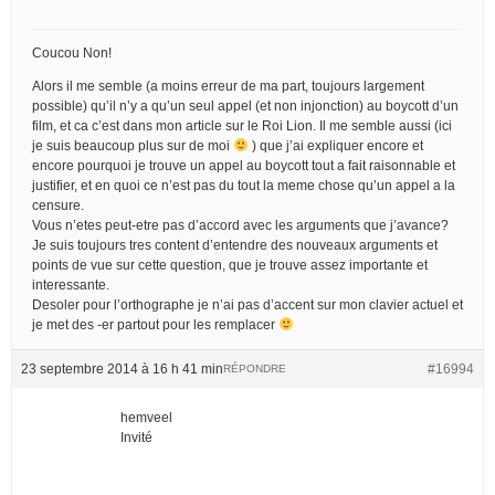
Coucou Non!
Alors il me semble (a moins erreur de ma part, toujours largement
possible) qu’il n’y a qu’un seul appel (et non injonction) au boycott d’un
film, et ca c’est dans mon article sur le Roi Lion. Il me semble aussi (ici
je suis beaucoup plus sur de moi
) que j’ai expliquer encore et
encore pourquoi je trouve un appel au boycott tout a fait raisonnable et
justifier, et en quoi ce n’est pas du tout la meme chose qu’un appel a la
censure.
Vous n’etes peut-etre pas d’accord avec les arguments que j’avance?
Je suis toujours tres content d’entendre des nouveaux arguments et
points de vue sur cette question, que je trouve assez importante et
interessante.
Desoler pour l’orthographe je n’ai pas d’accent sur mon clavier actuel et
je met des -er partout pour les remplacer
23 septembre 2014 à 16 h 41 min
#16994
RÉPONDRE
hemveel
Invité