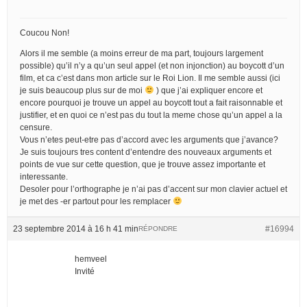
Coucou Non!
Alors il me semble (a moins erreur de ma part, toujours largement
possible) qu’il n’y a qu’un seul appel (et non injonction) au boycott d’un
film, et ca c’est dans mon article sur le Roi Lion. Il me semble aussi (ici
je suis beaucoup plus sur de moi
) que j’ai expliquer encore et
encore pourquoi je trouve un appel au boycott tout a fait raisonnable et
justifier, et en quoi ce n’est pas du tout la meme chose qu’un appel a la
censure.
Vous n’etes peut-etre pas d’accord avec les arguments que j’avance?
Je suis toujours tres content d’entendre des nouveaux arguments et
points de vue sur cette question, que je trouve assez importante et
interessante.
Desoler pour l’orthographe je n’ai pas d’accent sur mon clavier actuel et
je met des -er partout pour les remplacer
23 septembre 2014 à 16 h 41 min
#16994
RÉPONDRE
hemveel
Invité