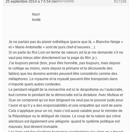
25 septembre 2014 à 7 h 54 min
#17156
RÉPONDRE
Non!
Invité
Je ne parlais pas du plaisir esthétique (parce que là, « Blanche-Neige »
et « Marie-Antoinette » sont de purs chef-d’oeuvres…).
Si on parle du Roi Lion en terme de valeurs (et là je me demande s’il ne
vaut pas mieux aller directement sur la page du film ;p ).
J’ai toujours pensé (bon, pour être honnête, pas toujours, mais depuis
le collège au moins, voire depuis la primaire et la découverte des
fables) que les dessins-animés peuvent être considérés comme des
métaphores. Le royaume et la royauté peuvent être transposés dans
n’importe quels autres contextes.
Le pendant négatif de la monarchie est ici le despotisme ou l’autocratie,
tout comme le pendant de la démocratie est la dictature. Avec Mufasa et
Scar on comprend qu’un bon dirigeant ne veut pas le pouvoir juste pour
l’avoir et qu’il y a des responsabilités et une empathie qui vont de paire.
Cela s’applique pour un roi, mais c’est aussi valable pour le ministre de
la République ou le délégué de classe. Le coup de la nature qui crève
alentours est également une allégorie: quand le système politique est
mauvais, tout devient invivable.
Les lions ont des réactions humaines occidentales (ou alors on a trouvé