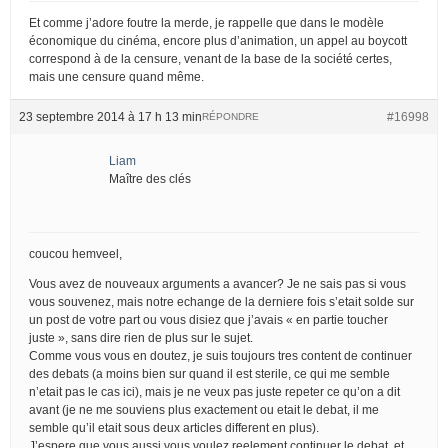
Et comme j’adore foutre la merde, je rappelle que dans le modèle
économique du cinéma, encore plus d’animation, un appel au boycott
correspond à de la censure, venant de la base de la société certes,
mais une censure quand même.
23 septembre 2014 à 17 h 13 min
#16998
RÉPONDRE
Liam
Maître des clés
coucou hemveel,
Vous avez de nouveaux arguments a avancer? Je ne sais pas si vous
vous souvenez, mais notre echange de la derniere fois s’etait solde sur
un post de votre part ou vous disiez que j’avais « en partie toucher
juste », sans dire rien de plus sur le sujet.
Comme vous vous en doutez, je suis toujours tres content de continuer
des debats (a moins bien sur quand il est sterile, ce qui me semble
n’etait pas le cas ici), mais je ne veux pas juste repeter ce qu’on a dit
avant (je ne me souviens plus exactement ou etait le debat, il me
semble qu’il etait sous deux articles different en plus).
J’espere que vous aussi vous voulez reelement continuer le debat, et