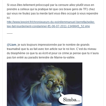
Si vous êtes tellement préoccupé par la censure allez plutôt vous en
prendre a celleux qui la pratique tel que ces brave gens de TF1 chez
qui vous ne foutez pas la merde tant vous êtes occupé à vous rependre
ici.
http://www.lepoint.fr/chroniqueurs-du-point/emmanuel-berretta/spike-
lee-fait-lourdement-condamner-tf1-06-07-2011-1349845_52.php
——
@Liam
, je suis toujours impressionnée par le nombre de grands
traumatisé que tu as fait avec ton article sur le roi lion. C’est du niveau
du blasphème ce que tu as écrit et pour ce crime je pense que tu n’aura
pas ton entré au paradis terrestre de Marne-la-vallée.