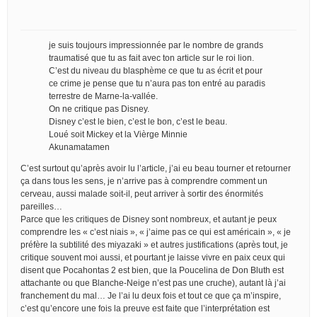
je suis toujours impressionnée par le nombre de grands
traumatisé que tu as fait avec ton article sur le roi lion.
C’est du niveau du blasphème ce que tu as écrit et pour
ce crime je pense que tu n’aura pas ton entré au paradis
terrestre de Marne-la-vallée.
On ne critique pas Disney.
Disney c’est le bien, c’est le bon, c’est le beau.
Loué soit Mickey et la Vièrge Minnie
Akunamatamen
C’est surtout qu’après avoir lu l’article, j’ai eu beau tourner et retourner
ça dans tous les sens, je n’arrive pas à comprendre comment un
cerveau, aussi malade soit-il, peut arriver à sortir des énormités
pareilles…
Parce que les critiques de Disney sont nombreux, et autant je peux
comprendre les « c’est niais », « j’aime pas ce qui est américain », « je
préfère la subtilité des miyazaki » et autres justifications (après tout, je
critique souvent moi aussi, et pourtant je laisse vivre en paix ceux qui
disent que Pocahontas 2 est bien, que la Poucelina de Don Bluth est
attachante ou que Blanche-Neige n’est pas une cruche), autant là j’ai
franchement du mal… Je l’ai lu deux fois et tout ce que ça m’inspire,
c’est qu’encore une fois la preuve est faite que l’interprétation est