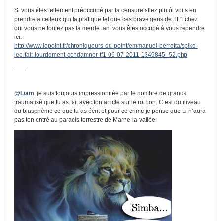
Si vous êtes tellement préoccupé par la censure allez plutôt vous en
prendre a celleux qui la pratique tel que ces brave gens de TF1 chez
qui vous ne foutez pas la merde tant vous êtes occupé à vous rependre
ici.
http://www.lepoint.fr/chroniqueurs-du-point/emmanuel-berretta/spike-
lee-fait-lourdement-condamner-tf1-06-07-2011-1349845_52.php
——
@Liam
, je suis toujours impressionnée par le nombre de grands
traumatisé que tu as fait avec ton article sur le roi lion. C’est du niveau
du blasphème ce que tu as écrit et pour ce crime je pense que tu n’aura
pas ton entré au paradis terrestre de Marne-la-vallée.