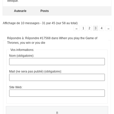
éthique.
Auteur/e
Posts
Affichage de 10 messages - 31 par 45 (sur 58 au total)
←
1
2
3
4
→
Répondre à: Répondre #17568 dans When you play the Game of
Thrones, you win or you die
Vos informations:
Nom (obligatoire):
Mail (ne sera pas publié) (obligatoire):
Site Web: