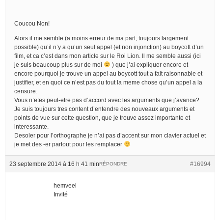
Coucou Non!
Alors il me semble (a moins erreur de ma part, toujours largement
possible) qu’il n’y a qu’un seul appel (et non injonction) au boycott d’un
film, et ca c’est dans mon article sur le Roi Lion. Il me semble aussi (ici
je suis beaucoup plus sur de moi
) que j’ai expliquer encore et
encore pourquoi je trouve un appel au boycott tout a fait raisonnable et
justifier, et en quoi ce n’est pas du tout la meme chose qu’un appel a la
censure.
Vous n’etes peut-etre pas d’accord avec les arguments que j’avance?
Je suis toujours tres content d’entendre des nouveaux arguments et
points de vue sur cette question, que je trouve assez importante et
interessante.
Desoler pour l’orthographe je n’ai pas d’accent sur mon clavier actuel et
je met des -er partout pour les remplacer
23 septembre 2014 à 16 h 41 min
#16994
RÉPONDRE
hemveel
Invité