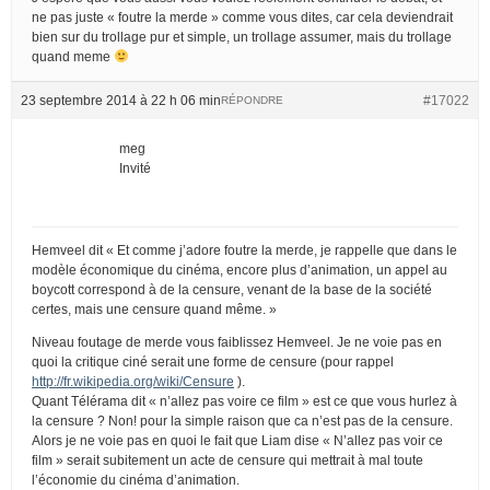
ne pas juste « foutre la merde » comme vous dites, car cela deviendrait
bien sur du trollage pur et simple, un trollage assumer, mais du trollage
quand meme
23 septembre 2014 à 22 h 06 min
#17022
RÉPONDRE
meg
Invité
Hemveel dit « Et comme j’adore foutre la merde, je rappelle que dans le
modèle économique du cinéma, encore plus d’animation, un appel au
boycott correspond à de la censure, venant de la base de la société
certes, mais une censure quand même. »
Niveau foutage de merde vous faiblissez Hemveel. Je ne voie pas en
quoi la critique ciné serait une forme de censure (pour rappel
http://fr.wikipedia.org/wiki/Censure
).
Quant Télérama dit « n’allez pas voire ce film » est ce que vous hurlez à
la censure ? Non! pour la simple raison que ca n’est pas de la censure.
Alors je ne voie pas en quoi le fait que Liam dise « N’allez pas voir ce
film » serait subitement un acte de censure qui mettrait à mal toute
l’économie du cinéma d’animation.