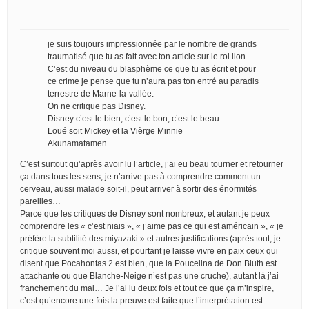
je suis toujours impressionnée par le nombre de grands
traumatisé que tu as fait avec ton article sur le roi lion.
C’est du niveau du blasphème ce que tu as écrit et pour
ce crime je pense que tu n’aura pas ton entré au paradis
terrestre de Marne-la-vallée.
On ne critique pas Disney.
Disney c’est le bien, c’est le bon, c’est le beau.
Loué soit Mickey et la Vièrge Minnie
Akunamatamen
C’est surtout qu’après avoir lu l’article, j’ai eu beau tourner et retourner
ça dans tous les sens, je n’arrive pas à comprendre comment un
cerveau, aussi malade soit-il, peut arriver à sortir des énormités
pareilles…
Parce que les critiques de Disney sont nombreux, et autant je peux
comprendre les « c’est niais », « j’aime pas ce qui est américain », « je
préfère la subtilité des miyazaki » et autres justifications (après tout, je
critique souvent moi aussi, et pourtant je laisse vivre en paix ceux qui
disent que Pocahontas 2 est bien, que la Poucelina de Don Bluth est
attachante ou que Blanche-Neige n’est pas une cruche), autant là j’ai
franchement du mal… Je l’ai lu deux fois et tout ce que ça m’inspire,
c’est qu’encore une fois la preuve est faite que l’interprétation est