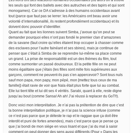
les seuls qui font des ballets avec des autruches et des tapirs et qui sont
monogames). Car ce DA s’adresse à des humains occidentaux avant
tout (parce que faut pas se lerrer: les Américains ont beau avoir une
volonté d’internationalité, ils restent profondément occidentaux) et ils
doivent donc pouvoir d’identifier.
Quant au fait que les lionnes suivent Simba, j’avoue qu’on peut se
demander pourquoi elles n’ont pas fondé le premier clan d’amazones
de la savane (faut croire qu’elles étaient trop occuper à chasser comme
des esclaves pour l’autre fainéant et ses sbires), mais je continue de
penser que c’était à Simba de se reprendre lui-même sa place comme
un grand. La prise de responsabilité est un des thèmes du film, tout
comme surmonter un passé douloureux. Et la petite fille on ne peut
moins égalitaire que j’étais (les filles sont mille fois supérieures aux
garçons, comment ne peuvent-ils pas s’en appercevoir? Sont tous nuls
sauf mon papa, mon papy, mon pépé, mon [mettez tous ceux de ma
famille]) était ravie de voir que Nala était plus forte que lui au combat.
Elle lui tient tête et lui dit ses 4 vérités. Sarabi, quant à elle, reste digne
jusqu’au bout (comme Sansa! Ah ah! J’ai réussi à replacer du GoT!!).
Donc voici mon interprétation. Je n’ai pas la prétention de dire que c’est
la bonne interprétation politique, je n’ai pas la science infuse (comme
ce n’est pas parce que je déteste le rap et le raggae que ça doit être
interdit et puni de fortes amendes), mais c’est parce que je pense ça
que j’ai bondi de mon siège en vous lisant et que j’ai du mal à saisir
comment on peut donner des sens aussi différents (Pour « Dans les