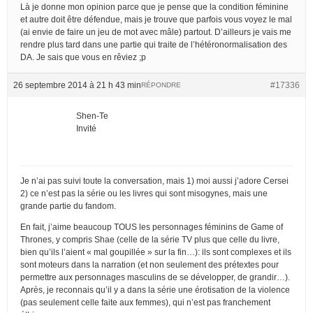
Là je donne mon opinion parce que je pense que la condition féminine
et autre doit être défendue, mais je trouve que parfois vous voyez le mal
(ai envie de faire un jeu de mot avec mâle) partout. D’ailleurs je vais me
rendre plus tard dans une partie qui traite de l’hétéronormalisation des
DA. Je sais que vous en rêviez ;p
26 septembre 2014 à 21 h 43 min
#17336
RÉPONDRE
Shen-Te
Invité
Je n’ai pas suivi toute la conversation, mais 1) moi aussi j’adore Cersei
2) ce n’est pas la série ou les livres qui sont misogynes, mais une
grande partie du fandom.
En fait, j’aime beaucoup TOUS les personnages féminins de Game of
Thrones, y compris Shae (celle de la série TV plus que celle du livre,
bien qu’ils l’aient « mal goupillée » sur la fin…): ils sont complexes et ils
sont moteurs dans la narration (et non seulement des prétextes pour
permettre aux personnages masculins de se développer, de grandir…).
Après, je reconnais qu’il y a dans la série une érotisation de la violence
(pas seulement celle faite aux femmes), qui n’est pas franchement