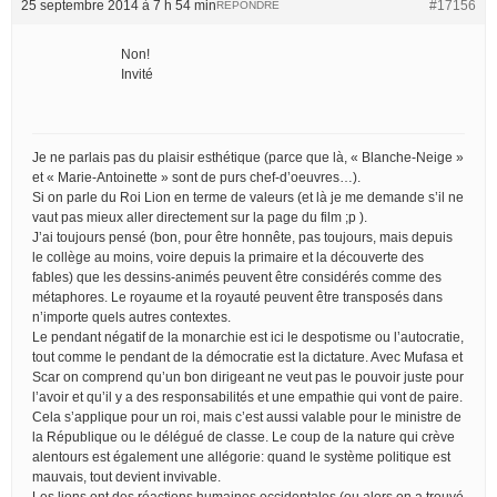
25 septembre 2014 à 7 h 54 min
#17156
RÉPONDRE
Non!
Invité
Je ne parlais pas du plaisir esthétique (parce que là, « Blanche-Neige »
et « Marie-Antoinette » sont de purs chef-d’oeuvres…).
Si on parle du Roi Lion en terme de valeurs (et là je me demande s’il ne
vaut pas mieux aller directement sur la page du film ;p ).
J’ai toujours pensé (bon, pour être honnête, pas toujours, mais depuis
le collège au moins, voire depuis la primaire et la découverte des
fables) que les dessins-animés peuvent être considérés comme des
métaphores. Le royaume et la royauté peuvent être transposés dans
n’importe quels autres contextes.
Le pendant négatif de la monarchie est ici le despotisme ou l’autocratie,
tout comme le pendant de la démocratie est la dictature. Avec Mufasa et
Scar on comprend qu’un bon dirigeant ne veut pas le pouvoir juste pour
l’avoir et qu’il y a des responsabilités et une empathie qui vont de paire.
Cela s’applique pour un roi, mais c’est aussi valable pour le ministre de
la République ou le délégué de classe. Le coup de la nature qui crève
alentours est également une allégorie: quand le système politique est
mauvais, tout devient invivable.
Les lions ont des réactions humaines occidentales (ou alors on a trouvé