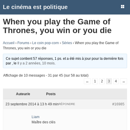
Le cinéma est politique
When you play the Game of
Thrones, you win or you die
Accueil
›
Forums
›
Le coin pop-corn
›
Séries
›
When you play the Game of
Thrones, you win or you die
Ce sujet contient 57 réponses, 1 ps. et a été mis à jour pour la dernière fois
par
, le
Il y a 2 années, 10 mois
.
Affichage de 10 messages - 31 par 45 (sur 58 au total)
←
1
2
3
4
→
Auteur/e
Posts
23 septembre 2014 à 13 h 49 min
#16985
RÉPONDRE
Liam
Maître des clés