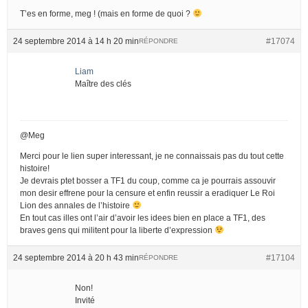
T’es en forme, meg ! (mais en forme de quoi ?
24 septembre 2014 à 14 h 20 min
#17074
RÉPONDRE
Liam
Maître des clés
@Meg
Merci pour le lien super interessant, je ne connaissais pas du tout cette
histoire!
Je devrais ptet bosser a TF1 du coup, comme ca je pourrais assouvir
mon desir effrene pour la censure et enfin reussir a eradiquer Le Roi
Lion des annales de l’histoire
En tout cas illes ont l’air d’avoir les idees bien en place a TF1, des
braves gens qui militent pour la liberte d’expression
24 septembre 2014 à 20 h 43 min
#17104
RÉPONDRE
Non!
Invité