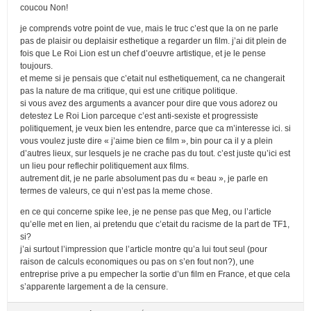
coucou Non!
je comprends votre point de vue, mais le truc c’est que la on ne parle
pas de plaisir ou deplaisir esthetique a regarder un film. j’ai dit plein de
fois que Le Roi Lion est un chef d’oeuvre artistique, et je le pense
toujours.
et meme si je pensais que c’etait nul esthetiquement, ca ne changerait
pas la nature de ma critique, qui est une critique politique.
si vous avez des arguments a avancer pour dire que vous adorez ou
detestez Le Roi Lion parceque c’est anti-sexiste et progressiste
politiquement, je veux bien les entendre, parce que ca m’interesse ici. si
vous voulez juste dire « j’aime bien ce film », bin pour ca il y a plein
d’autres lieux, sur lesquels je ne crache pas du tout. c’est juste qu’ici est
un lieu pour reflechir politiquement aux films.
autrement dit, je ne parle absolument pas du « beau », je parle en
termes de valeurs, ce qui n’est pas la meme chose.
en ce qui concerne spike lee, je ne pense pas que Meg, ou l’article
qu’elle met en lien, ai pretendu que c’etait du racisme de la part de TF1,
si?
j’ai surtout l’impression que l’article montre qu’a lui tout seul (pour
raison de calculs economiques ou pas on s’en fout non?), une
entreprise prive a pu empecher la sortie d’un film en France, et que cela
s’apparente largement a de la censure.