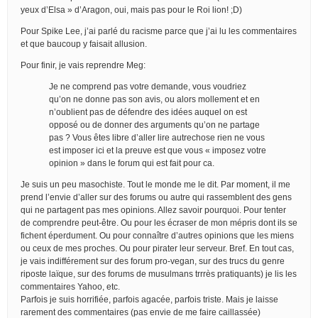
yeux d’Elsa » d’Aragon, oui, mais pas pour le Roi lion! ;D)
Pour Spike Lee, j’ai parlé du racisme parce que j’ai lu les commentaires
et que baucoup y faisait allusion.
Pour finir, je vais reprendre Meg:
Je ne comprend pas votre demande, vous voudriez
qu’on ne donne pas son avis, ou alors mollement et en
n’oublient pas de défendre des idées auquel on est
opposé ou de donner des arguments qu’on ne partage
pas ? Vous êtes libre d’aller lire autrechose rien ne vous
est imposer ici et la preuve est que vous « imposez votre
opinion » dans le forum qui est fait pour ca.
Je suis un peu masochiste. Tout le monde me le dit. Par moment, il me
prend l’envie d’aller sur des forums ou autre qui rassemblent des gens
qui ne partagent pas mes opinions. Allez savoir pourquoi. Pour tenter
de comprendre peut-être. Ou pour les écraser de mon mépris dont ils se
fichent éperdument. Ou pour connaître d’autres opinions que les miens
ou ceux de mes proches. Ou pour pirater leur serveur. Bref. En tout cas,
je vais indifférement sur des forum pro-vegan, sur des trucs du genre
riposte laïque, sur des forums de musulmans trrrès pratiquants) je lis les
commentaires Yahoo, etc.
Parfois je suis horrifiée, parfois agacée, parfois triste. Mais je laisse
rarement des commentaires (pas envie de me faire caillassée)