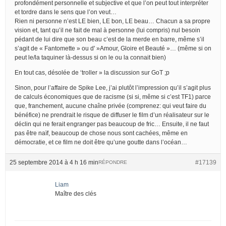
profondément personnelle et subjective et que l’on peut tout interpréter
et tordre dans le sens que l’on veut…
Rien ni personne n’est LE bien, LE bon, LE beau… Chacun a sa propre
vision et, tant qu’il ne fait de mal à personne (lui compris) nul besoin
pédant de lui dire que son beau c’est de la merde en barre, même s’il
s’agit de « Fantomette » ou d' »Amour, Gloire et Beauté »… (même si on
peut le/la taquiner là-dessus si on le ou la connait bien)
En tout cas, désolée de ‘troller » la discussion sur GoT ;p
Sinon, pour l’affaire de Spike Lee, j’ai plutôt l’impression qu’il s’agit plus
de calculs économiques que de racisme (si si, même si c’est TF1) parce
que, franchement, aucune chaîne privée (comprenez: qui veut faire du
bénéfice) ne prendrait le risque de diffuser le film d’un réalisateur sur le
déclin qui ne ferait engranger pas beaucoup de fric… Ensuite, il ne faut
pas être naïf, beaucoup de chose nous sont cachées, même en
démocratie, et ce film ne doit être qu’une goutte dans l’océan…
25 septembre 2014 à 4 h 16 min
#17139
RÉPONDRE
Liam
Maître des clés