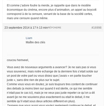
Et comme j’adore foutre la merde, je rappelle que dans le modèle
économique du cinéma, encore plus d’animation, un appel au boycott
correspond à de la censure, venant de la base de la société certes,
mais une censure quand même.
23 septembre 2014 à 17 h 13 min
#16998
RÉPONDRE
Liam
Maître des clés
coucou hemveel,
Vous avez de nouveaux arguments a avancer? Je ne sais pas si vous
vous souvenez, mais notre echange de la derniere fois s’etait solde sur
un post de votre part ou vous disiez que j’avais « en partie toucher
juste », sans dire rien de plus sur le sujet.
Comme vous vous en doutez, je suis toujours tres content de continuer
des debats (a moins bien sur quand il est sterile, ce qui me semble
n’etait pas le cas ici), mais je ne veux pas juste repeter ce qu’on a dit
avant (je ne me souviens plus exactement ou etait le debat, il me
semble qu’il etait sous deux articles different en plus).
J’espere que vous aussi vous voulez reelement continuer le debat, et