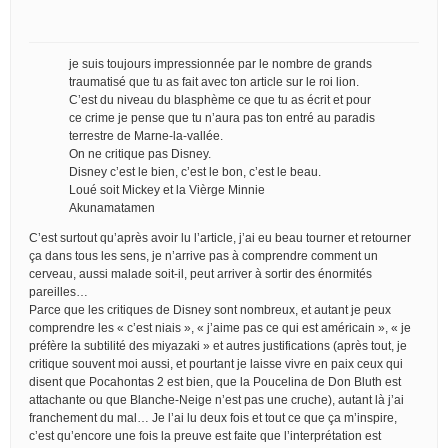
je suis toujours impressionnée par le nombre de grands
traumatisé que tu as fait avec ton article sur le roi lion.
C’est du niveau du blasphème ce que tu as écrit et pour
ce crime je pense que tu n’aura pas ton entré au paradis
terrestre de Marne-la-vallée.
On ne critique pas Disney.
Disney c’est le bien, c’est le bon, c’est le beau.
Loué soit Mickey et la Vièrge Minnie
Akunamatamen
C’est surtout qu’après avoir lu l’article, j’ai eu beau tourner et retourner
ça dans tous les sens, je n’arrive pas à comprendre comment un
cerveau, aussi malade soit-il, peut arriver à sortir des énormités
pareilles…
Parce que les critiques de Disney sont nombreux, et autant je peux
comprendre les « c’est niais », « j’aime pas ce qui est américain », « je
préfère la subtilité des miyazaki » et autres justifications (après tout, je
critique souvent moi aussi, et pourtant je laisse vivre en paix ceux qui
disent que Pocahontas 2 est bien, que la Poucelina de Don Bluth est
attachante ou que Blanche-Neige n’est pas une cruche), autant là j’ai
franchement du mal… Je l’ai lu deux fois et tout ce que ça m’inspire,
c’est qu’encore une fois la preuve est faite que l’interprétation est