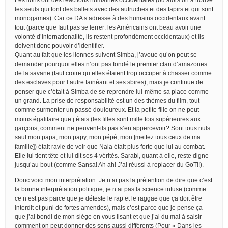
les seuls qui font des ballets avec des autruches et des tapirs et qui sont
monogames). Car ce DA s’adresse à des humains occidentaux avant
tout (parce que faut pas se lerrer: les Américains ont beau avoir une
volonté d’internationalité, ils restent profondément occidentaux) et ils
doivent donc pouvoir d’identifier.
Quant au fait que les lionnes suivent Simba, j’avoue qu’on peut se
demander pourquoi elles n’ont pas fondé le premier clan d’amazones
de la savane (faut croire qu’elles étaient trop occuper à chasser comme
des esclaves pour l’autre fainéant et ses sbires), mais je continue de
penser que c’était à Simba de se reprendre lui-même sa place comme
un grand. La prise de responsabilité est un des thèmes du film, tout
comme surmonter un passé douloureux. Et la petite fille on ne peut
moins égalitaire que j’étais (les filles sont mille fois supérieures aux
garçons, comment ne peuvent-ils pas s’en appercevoir? Sont tous nuls
sauf mon papa, mon papy, mon pépé, mon [mettez tous ceux de ma
famille]) était ravie de voir que Nala était plus forte que lui au combat.
Elle lui tient tête et lui dit ses 4 vérités. Sarabi, quant à elle, reste digne
jusqu’au bout (comme Sansa! Ah ah! J’ai réussi à replacer du GoT!!).
Donc voici mon interprétation. Je n’ai pas la prétention de dire que c’est
la bonne interprétation politique, je n’ai pas la science infuse (comme
ce n’est pas parce que je déteste le rap et le raggae que ça doit être
interdit et puni de fortes amendes), mais c’est parce que je pense ça
que j’ai bondi de mon siège en vous lisant et que j’ai du mal à saisir
comment on peut donner des sens aussi différents (Pour « Dans les