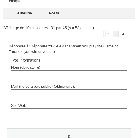
éthique.
Auteur/e
Posts
Affichage de 10 messages - 31 par 45 (sur 58 au total)
←
1
2
3
4
→
Répondre à: Répondre #17664 dans When you play the Game of
Thrones, you win or you die
Vos informations:
Nom (obligatoire):
Mail (ne sera pas publié) (obligatoire):
Site Web: