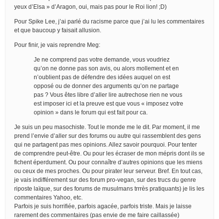
yeux d’Elsa » d’Aragon, oui, mais pas pour le Roi lion! ;D)
Pour Spike Lee, j’ai parlé du racisme parce que j’ai lu les commentaires
et que baucoup y faisait allusion.
Pour finir, je vais reprendre Meg:
Je ne comprend pas votre demande, vous voudriez
qu’on ne donne pas son avis, ou alors mollement et en
n’oublient pas de défendre des idées auquel on est
opposé ou de donner des arguments qu’on ne partage
pas ? Vous êtes libre d’aller lire autrechose rien ne vous
est imposer ici et la preuve est que vous « imposez votre
opinion » dans le forum qui est fait pour ca.
Je suis un peu masochiste. Tout le monde me le dit. Par moment, il me
prend l’envie d’aller sur des forums ou autre qui rassemblent des gens
qui ne partagent pas mes opinions. Allez savoir pourquoi. Pour tenter
de comprendre peut-être. Ou pour les écraser de mon mépris dont ils se
fichent éperdument. Ou pour connaître d’autres opinions que les miens
ou ceux de mes proches. Ou pour pirater leur serveur. Bref. En tout cas,
je vais indifférement sur des forum pro-vegan, sur des trucs du genre
riposte laïque, sur des forums de musulmans trrrès pratiquants) je lis les
commentaires Yahoo, etc.
Parfois je suis horrifiée, parfois agacée, parfois triste. Mais je laisse
rarement des commentaires (pas envie de me faire caillassée)