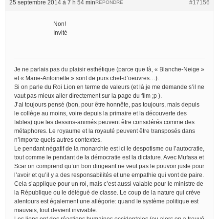
25 septembre 2014 à 7 h 54 min
#17156
RÉPONDRE
Non!
Invité
Je ne parlais pas du plaisir esthétique (parce que là, « Blanche-Neige »
et « Marie-Antoinette » sont de purs chef-d’oeuvres…).
Si on parle du Roi Lion en terme de valeurs (et là je me demande s’il ne
vaut pas mieux aller directement sur la page du film ;p ).
J’ai toujours pensé (bon, pour être honnête, pas toujours, mais depuis
le collège au moins, voire depuis la primaire et la découverte des
fables) que les dessins-animés peuvent être considérés comme des
métaphores. Le royaume et la royauté peuvent être transposés dans
n’importe quels autres contextes.
Le pendant négatif de la monarchie est ici le despotisme ou l’autocratie,
tout comme le pendant de la démocratie est la dictature. Avec Mufasa et
Scar on comprend qu’un bon dirigeant ne veut pas le pouvoir juste pour
l’avoir et qu’il y a des responsabilités et une empathie qui vont de paire.
Cela s’applique pour un roi, mais c’est aussi valable pour le ministre de
la République ou le délégué de classe. Le coup de la nature qui crève
alentours est également une allégorie: quand le système politique est
mauvais, tout devient invivable.
Les lions ont des réactions humaines occidentales (ou alors on a trouvé