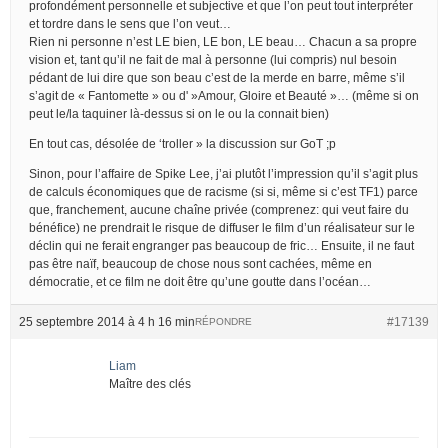
profondément personnelle et subjective et que l’on peut tout interpréter
et tordre dans le sens que l’on veut…
Rien ni personne n’est LE bien, LE bon, LE beau… Chacun a sa propre
vision et, tant qu’il ne fait de mal à personne (lui compris) nul besoin
pédant de lui dire que son beau c’est de la merde en barre, même s’il
s’agit de « Fantomette » ou d' »Amour, Gloire et Beauté »… (même si on
peut le/la taquiner là-dessus si on le ou la connait bien)
En tout cas, désolée de ‘troller » la discussion sur GoT ;p
Sinon, pour l’affaire de Spike Lee, j’ai plutôt l’impression qu’il s’agit plus
de calculs économiques que de racisme (si si, même si c’est TF1) parce
que, franchement, aucune chaîne privée (comprenez: qui veut faire du
bénéfice) ne prendrait le risque de diffuser le film d’un réalisateur sur le
déclin qui ne ferait engranger pas beaucoup de fric… Ensuite, il ne faut
pas être naïf, beaucoup de chose nous sont cachées, même en
démocratie, et ce film ne doit être qu’une goutte dans l’océan…
25 septembre 2014 à 4 h 16 min
#17139
RÉPONDRE
Liam
Maître des clés