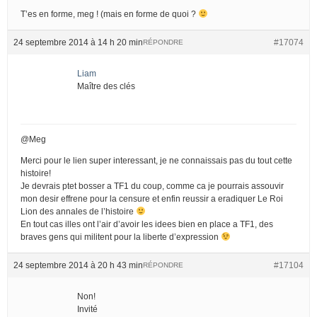
T’es en forme, meg ! (mais en forme de quoi ?
24 septembre 2014 à 14 h 20 min
#17074
RÉPONDRE
Liam
Maître des clés
@Meg
Merci pour le lien super interessant, je ne connaissais pas du tout cette
histoire!
Je devrais ptet bosser a TF1 du coup, comme ca je pourrais assouvir
mon desir effrene pour la censure et enfin reussir a eradiquer Le Roi
Lion des annales de l’histoire
En tout cas illes ont l’air d’avoir les idees bien en place a TF1, des
braves gens qui militent pour la liberte d’expression
24 septembre 2014 à 20 h 43 min
#17104
RÉPONDRE
Non!
Invité