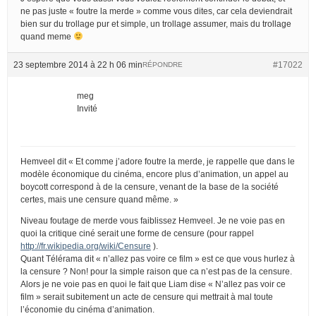
ne pas juste « foutre la merde » comme vous dites, car cela deviendrait
bien sur du trollage pur et simple, un trollage assumer, mais du trollage
quand meme
23 septembre 2014 à 22 h 06 min
#17022
RÉPONDRE
meg
Invité
Hemveel dit « Et comme j’adore foutre la merde, je rappelle que dans le
modèle économique du cinéma, encore plus d’animation, un appel au
boycott correspond à de la censure, venant de la base de la société
certes, mais une censure quand même. »
Niveau foutage de merde vous faiblissez Hemveel. Je ne voie pas en
quoi la critique ciné serait une forme de censure (pour rappel
http://fr.wikipedia.org/wiki/Censure
).
Quant Télérama dit « n’allez pas voire ce film » est ce que vous hurlez à
la censure ? Non! pour la simple raison que ca n’est pas de la censure.
Alors je ne voie pas en quoi le fait que Liam dise « N’allez pas voir ce
film » serait subitement un acte de censure qui mettrait à mal toute
l’économie du cinéma d’animation.