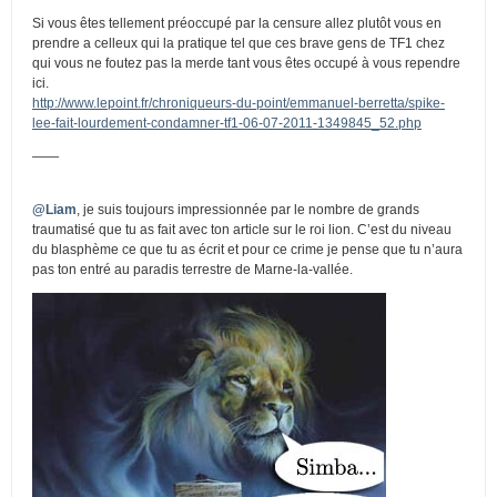
Si vous êtes tellement préoccupé par la censure allez plutôt vous en
prendre a celleux qui la pratique tel que ces brave gens de TF1 chez
qui vous ne foutez pas la merde tant vous êtes occupé à vous rependre
ici.
http://www.lepoint.fr/chroniqueurs-du-point/emmanuel-berretta/spike-
lee-fait-lourdement-condamner-tf1-06-07-2011-1349845_52.php
——
@Liam
, je suis toujours impressionnée par le nombre de grands
traumatisé que tu as fait avec ton article sur le roi lion. C’est du niveau
du blasphème ce que tu as écrit et pour ce crime je pense que tu n’aura
pas ton entré au paradis terrestre de Marne-la-vallée.