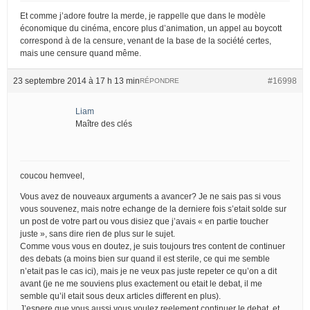
Et comme j’adore foutre la merde, je rappelle que dans le modèle
économique du cinéma, encore plus d’animation, un appel au boycott
correspond à de la censure, venant de la base de la société certes,
mais une censure quand même.
23 septembre 2014 à 17 h 13 min
#16998
RÉPONDRE
Liam
Maître des clés
coucou hemveel,
Vous avez de nouveaux arguments a avancer? Je ne sais pas si vous
vous souvenez, mais notre echange de la derniere fois s’etait solde sur
un post de votre part ou vous disiez que j’avais « en partie toucher
juste », sans dire rien de plus sur le sujet.
Comme vous vous en doutez, je suis toujours tres content de continuer
des debats (a moins bien sur quand il est sterile, ce qui me semble
n’etait pas le cas ici), mais je ne veux pas juste repeter ce qu’on a dit
avant (je ne me souviens plus exactement ou etait le debat, il me
semble qu’il etait sous deux articles different en plus).
J’espere que vous aussi vous voulez reelement continuer le debat, et