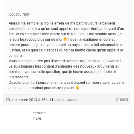
Coucou Non!
Alors il me semble (a moins erreur de ma part, toujours largement
possible) qu’il n’y a qu’un seul appel (et non injonction) au boycott d’un
film, et ca c’est dans mon article sur le Roi Lion. Il me semble aussi (ici
je suis beaucoup plus sur de moi
) que j’ai expliquer encore et
encore pourquoi je trouve un appel au boycott tout a fait raisonnable et
justifier, et en quoi ce n’est pas du tout la meme chose qu’un appel a la
censure.
Vous n’etes peut-etre pas d’accord avec les arguments que j’avance?
Je suis toujours tres content d’entendre des nouveaux arguments et
points de vue sur cette question, que je trouve assez importante et
interessante.
Desoler pour l’orthographe je n’ai pas d’accent sur mon clavier actuel et
je met des -er partout pour les remplacer
23 septembre 2014 à 16 h 41 min
#16994
RÉPONDRE
hemveel
Invité