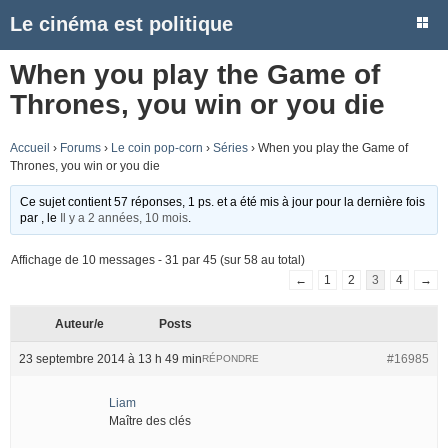
Le cinéma est politique
When you play the Game of
Thrones, you win or you die
Accueil
›
Forums
›
Le coin pop-corn
›
Séries
›
When you play the Game of
Thrones, you win or you die
Ce sujet contient 57 réponses, 1 ps. et a été mis à jour pour la dernière fois
par
, le
Il y a 2 années, 10 mois
.
Affichage de 10 messages - 31 par 45 (sur 58 au total)
←
1
2
3
4
→
Auteur/e
Posts
23 septembre 2014 à 13 h 49 min
#16985
RÉPONDRE
Liam
Maître des clés