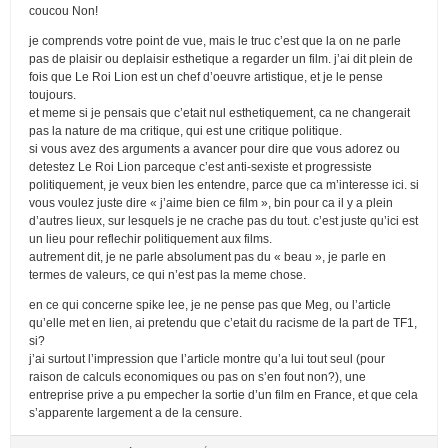
coucou Non!
je comprends votre point de vue, mais le truc c’est que la on ne parle
pas de plaisir ou deplaisir esthetique a regarder un film. j’ai dit plein de
fois que Le Roi Lion est un chef d’oeuvre artistique, et je le pense
toujours.
et meme si je pensais que c’etait nul esthetiquement, ca ne changerait
pas la nature de ma critique, qui est une critique politique.
si vous avez des arguments a avancer pour dire que vous adorez ou
detestez Le Roi Lion parceque c’est anti-sexiste et progressiste
politiquement, je veux bien les entendre, parce que ca m’interesse ici. si
vous voulez juste dire « j’aime bien ce film », bin pour ca il y a plein
d’autres lieux, sur lesquels je ne crache pas du tout. c’est juste qu’ici est
un lieu pour reflechir politiquement aux films.
autrement dit, je ne parle absolument pas du « beau », je parle en
termes de valeurs, ce qui n’est pas la meme chose.
en ce qui concerne spike lee, je ne pense pas que Meg, ou l’article
qu’elle met en lien, ai pretendu que c’etait du racisme de la part de TF1,
si?
j’ai surtout l’impression que l’article montre qu’a lui tout seul (pour
raison de calculs economiques ou pas on s’en fout non?), une
entreprise prive a pu empecher la sortie d’un film en France, et que cela
s’apparente largement a de la censure.