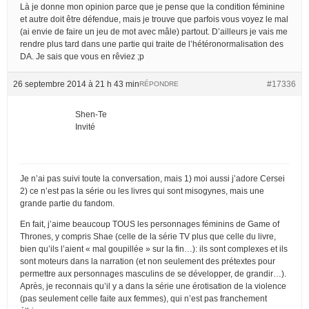
Là je donne mon opinion parce que je pense que la condition féminine
et autre doit être défendue, mais je trouve que parfois vous voyez le mal
(ai envie de faire un jeu de mot avec mâle) partout. D’ailleurs je vais me
rendre plus tard dans une partie qui traite de l’hétéronormalisation des
DA. Je sais que vous en rêviez ;p
26 septembre 2014 à 21 h 43 min
#17336
RÉPONDRE
Shen-Te
Invité
Je n’ai pas suivi toute la conversation, mais 1) moi aussi j’adore Cersei
2) ce n’est pas la série ou les livres qui sont misogynes, mais une
grande partie du fandom.
En fait, j’aime beaucoup TOUS les personnages féminins de Game of
Thrones, y compris Shae (celle de la série TV plus que celle du livre,
bien qu’ils l’aient « mal goupillée » sur la fin…): ils sont complexes et ils
sont moteurs dans la narration (et non seulement des prétextes pour
permettre aux personnages masculins de se développer, de grandir…).
Après, je reconnais qu’il y a dans la série une érotisation de la violence
(pas seulement celle faite aux femmes), qui n’est pas franchement