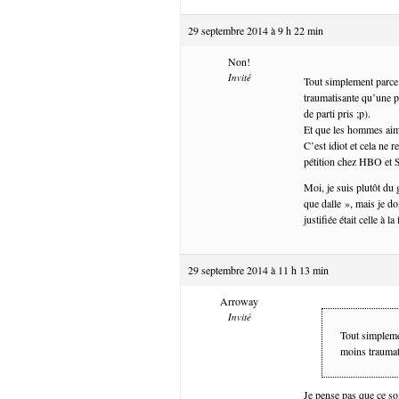
29 septembre 2014 à 9 h 22 min
Non!
Invité
Tout simplement parce 
traumatisante qu’une pa
de parti pris ;p).
Et que les hommes aim
C’est idiot et cela ne 
pétition chez HBO et
Moi, je suis plutôt du 
que dalle », mais je do
justifiée était celle à 
29 septembre 2014 à 11 h 13 min
Arroway
Invité
Tout simplemen
moins traumat
Je pense pas que ce so