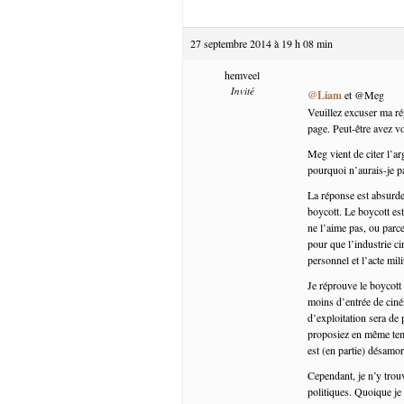
27 septembre 2014 à 19 h 08 min
hemveel
Invité
@Liam
et @Meg
Veuillez excuser ma rép
page. Peut-être avez v
Meg vient de citer l’ar
pourquoi n’aurais-je p
La réponse est absurde,
boycott. Le boycott es
ne l’aime pas, ou parc
pour que l’industrie c
personnel et l’acte mili
Je réprouve le boycott 
moins d’entrée de ciném
d’exploitation sera de
proposiez en même temp
est (en partie) désam
Cependant, je n’y tro
politiques. Quoique je