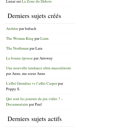
Lunar
sur
La Zone du Dehors
Derniers sujets créés
Archère
par
babach
The Woman King
par
Liam
The Northman
par
Lara
La bonne épouse
par
Arroway
Une nouvelle tendance ultra masculiniste
par
Anne, ma soeur Anne
L’effet Gremlins vs l’effet Casper
par
Poppy S.
Qui sont les joueurs de jeu vidéo ? –
Documentaire
par
Paul
Derniers sujets actifs