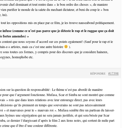
 devenir chef-dominant et tout rentre dans « le bon ordre des choses », de maniere
i vien purifier le monde de la salete du mechant dictateur, et beni du coup le « bon
, lui).
 tout les oppositions mis en place par ce film, je les trouve nauseabond politiquement.
nce infuse (comme ce n’est pas parce que je déteste le rap et le raggae que ça doit
 de fortes amendes) »
is content que nous soyons d’accord sur ces points egalement! (Sauf pour le rap et le
tain-e-s artistes, mais ca c’est une autre histoire
).
ure sous toutes ces formes, y compris pour des discours que je considere haineux,
misogynes, homophobe etc.
#17398
RÉPONDRE
sion sur la question de responsabilité : Le thème n’est pas abordé de manière
te pour que l’argument fonctionne. Mufasa, Scar et Simba ne sont montré que comme
is » rois que dans leurs relations avec leur entourage direct, pas avec leurs
es décisions qu’ils prennent en temps que souverains ne sont pas nécessairement
oi » et mauvaises pour le « mauvais roi ». Mufasa semble être un partisan du laisser-
r aux hyènes une ségrégation qui ne sera jamais justifiée, et qui sera brisée par Scar
mba, ce dernier l’élargissant d’après le film 2 aux lions noirs, qui sortent de nulle part
e crime que d’être d’une couleur différente.