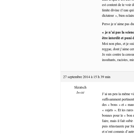
est content de le voir
limite divine (l’eau qu
dictateur », bien eclaire
Perso je n’aime pas du
« je n’ai pas la scie
être interdit et puni
Moi non plus, et je su
reggae, dont j’aime cer
Je suis contre la cens
insultants, racistes, 
27 septembre 2014 à 15 h 39 min
Skratsch
Invité
J’ai un peu la même vi
suffisamment pertinen
des « bons » et « mauva
« sujets ». Et les rar
bonnes pour le « bon r
faire, mais il fait subi
puis réinstaurée par Si
et n’ont commis d’autr