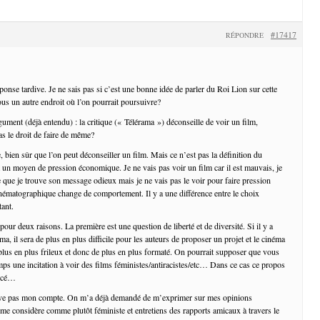
#17417
RÉPONDRE
onse tardive. Je ne sais pas si c’est une bonne idée de parler du Roi Lion sur cette
ous un autre endroit où l’on pourrait poursuivre?
gument (déjà entendu) : la critique (« Télérama ») déconseille de voir un film,
as le droit de faire de même?
 bien sûr que l’on peut déconseiller un film. Mais ce n’est pas la définition du
t un moyen de pression économique. Je ne vais pas voir un film car il est mauvais, je
e que je trouve son message odieux mais je ne vais pas le voir pour faire pression
inématographique change de comportement. Il y a une différence entre le choix
tant.
pour deux raisons. La première est une question de liberté et de diversité. Si il y a
a, il sera de plus en plus difficile pour les auteurs de proposer un projet et le cinéma
 plus en plus frileux et donc de plus en plus formaté. On pourrait supposer que vous
s une incitation à voir des films féministes/antiracistes/etc… Dans ce cas ce propos
orcé…
uve pas mon compte. On m’a déjà demandé de m’exprimer sur mes opinions
 me considère comme plutôt féministe et entretiens des rapports amicaux à travers le