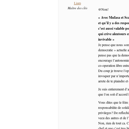
Liam
Maître des clés
@Non!
« Avec Mufasa et Sca
et qu’il y a des resp
c’est aussi valable p
qui crève alentours e
invivable »
Je pense que nous somm
democratie » actuelle a
pense pas que la democr
encourage l’autonomie,
co-operation libre ent
Du coup je trouve l’op
invoquer par n’importe 
arrete de te plaindre et
Je suis entierement d’
que l’on soit d’accord
Vous dites que le film 
responsabilite de soli
privileges? De reflechi
vecu des autres et de l
Non, rien de tout ca. C
chef et que c’est tres 