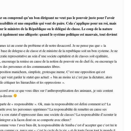
r on comprend qu’un bon dirigeant ne veut pas le pouvoir juste pour l’avoir
onsabilités et une empathie qui vont de paire. Cela s’applique pour un roi, mais
our le ministre de la République ou le délégué de classe. Le coup de la nature
st également une allégorie: quand le système politique est mauvais, tout devient
es ici au coeur du probleme et de notre desaccord. Je ne pense pas que « la
 base de delegue-e de classe et de ministre de la republique soit un bon systeme. Je ne
atie representative au sein d’une societe capitaliste et de classes soit egalitaire,
 encourage la remise en cause de la notion de pouvoir ou de chef-fe, ou encourage la
res des personnes et des communautes libres.
position manicheen, simpliste, grotesque meme. C’est une opposition qui est
qui veut garder le statut quo actuel: « bin au moins ici c’est pas la dictature, alors
 de critiquer les hierarchies et les oppressions ».
accord avec ce que vous dites sur l’anthroporphisation des animaux, je suis content
 la-dessus
parle de « responsabilite ». Ok, mais la responsabilite est defini comment ici? La
darite avec les personnes opprimees? La responsabilite de remettre en cause ses
r a son statut d’oppresseur dans une societe de classes? La responsabilite d’ecouter le
’integrer a la facon dont on se comporte avec elleux?
omme vous l’avez bien dit, la responsabilite de Simba c’est d’accepter que c’est lui le
bien comme ca, parce que « c’est le cycle de la vie » et de toute facon tout le monde il