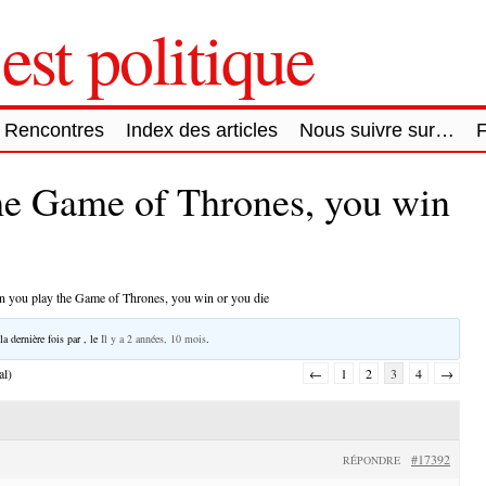
est politique
Rencontres
Index des articles
Nous suivre sur…
he Game of Thrones, you win
 you play the Game of Thrones, you win or you die
la dernière fois par
, le
Il y a 2 années, 10 mois
.
al)
←
1
2
3
4
→
#17392
RÉPONDRE