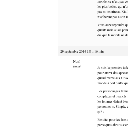
monde, ce n’est pas ce 
les plus belles, qui n’
pas m’inscrire au Klu 
n’adhérant pas à son 
Vous allez répondre que
qualité mais aussi pou
dis que la morale ne do
29 septembre 2014 à 8 h 16 min
Non!
Invité
Je suis la première à d
pour attirer des specta
quand même aux USA…). 
monde à poil plutôt qu
Les personnages fémini
complexes et nuancés. 
les femmes étaient bie
personnes ». Simple, e
ça? »
Ensuite, pour les fan
parce ques abrutis s’e