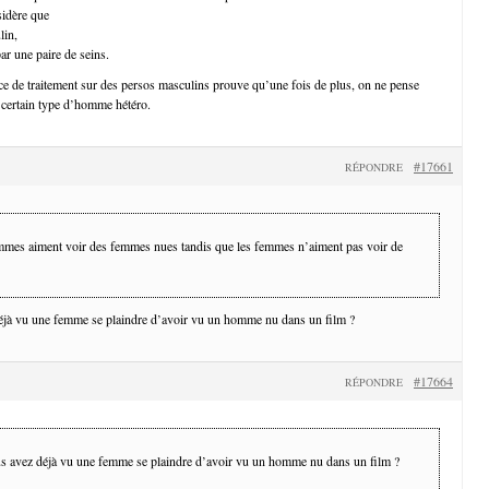
idère que
lin,
par une paire de seins.
e de traitement sur des persos masculins prouve qu’une fois de plus, on ne pense
certain type d’homme hétéro.
#17661
RÉPONDRE
mmes aiment voir des femmes nues tandis que les femmes n’aiment pas voir de
jà vu une femme se plaindre d’avoir vu un homme nu dans un film ?
#17664
RÉPONDRE
 avez déjà vu une femme se plaindre d’avoir vu un homme nu dans un film ?