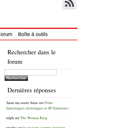
Forum
Boîte à outils
Rechercher dans le
forum
Dernières réponses
Anne ma soeur Anne
sur
Films
fantastiques, historiques et SF féministes
ralph
sur
The Woman King
exodus
sur
le sexisme comme strategie