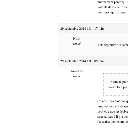
uniquement parce qu’Hi
volonté de l’auteur n’e
pour eux, qu’ils rega
29 septembre 2014 à 8 h 17 min
Non!
Invité
Vais répondre sur le 
29 septembre 2014 à 9 h 09 min
Arroway
Invité
Je suis la pre
avant tout pou
Ce n’est pas tant une 
nues, et souvent de ma
peut-être que les lesbi
spectatrices ? Il y a de
Galactica, par exemple