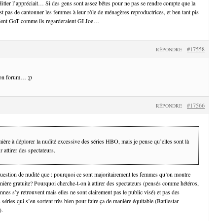
tler l’appréciait… Si des gens sont assez bêtes pour ne pas se rendre compte que la
st pas de cantonner les femmes à leur rôle de ménagères reproductrices, et ben tant pis
rdent GoT comme ils regarderaient GI Joe…
#17558
RÉPONDRE
bon forum… ;p
#17566
RÉPONDRE
mière à déplorer la nudité excessive des séries HBO, mais je pense qu’elles sont là
r attirer des spectateurs.
question de nudité que : pourquoi ce sont majoritairement les femmes qu’on montre
nière gratuite? Pourquoi cherche-t-on à attirer des spectateurs (pensés comme hétéros,
ennes s’y retrouvent mais elles ne sont clairement pas le public visé) et pas des
s séries qui s’en sortent très bien pour faire ça de manière équitable (Battlestar
).