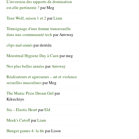
L’inversion des rapports de domination
est-elle pertinente ?
par
Meg
Teen Wolf, saison 1 et 2
par
Liam
Témoignage d'une femme transexuelle
dans une communauté tech
par
Arroway
clips mal-aimés
par
derrida
Menstrual Hygiene Day à Caen
par
meg
Nos plus belles années
par
Arroway
Réalisateurs et agresseurs – art et violence
sexuelles masculines
par
Meg
The Manic Pixie Dream Girl
par
Kikuchiyo
Sia – Elastic Heart
par
Eld
Meek's Cutoff
par
Liam
Hunger games 4: la fin
par
Lison