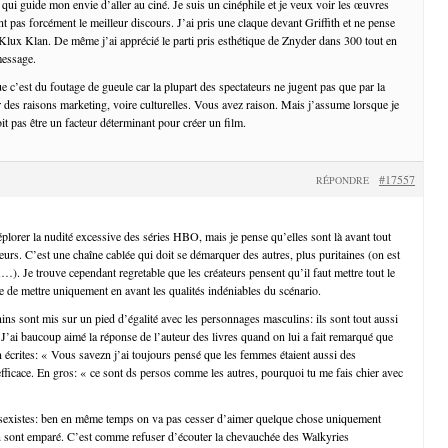
qui guide mon envie d’aller au ciné. Je suis un cinéphile et je veux voir les œuvres
ont pas forcément le meilleur discours. J’ai pris une claque devant Griffith et ne pense
Klux Klan. De même j’ai apprécié le parti pris esthétique de Znyder dans 300 tout en
message.
 c’est du foutage de gueule car la plupart des spectateurs ne jugent pas que par la
r des raisons marketing, voire culturelles. Vous avez raison. Mais j’assume lorsque je
it pas être un facteur déterminant pour créer un film.
#17557
RÉPONDRE
éplorer la nudité excessive des séries HBO, mais je pense qu’elles sont là avant tout
teurs. C’est une chaîne cablée qui doit se démarquer des autres, plus puritaines (on est
Je trouve cependant regretable que les créateurs pensent qu’il faut mettre tout le
e de mettre uniquement en avant les qualités indéniables du scénario.
ns sont mis sur un pied d’égalité avec les personnages masculins: ils sont tout aussi
J’ai baucoup aimé la réponse de l’auteur des livres quand on lui a fait remarqué que
n écrites: « Vous savezn j’ai toujours pensé que les femmes étaient aussi des
fficace. En gros: « ce sont ds persos comme les autres, pourquoi tu me fais chier avec
s sexistes: ben en même temps on va pas cesser d’aimer quelque chose uniquement
n sont emparé. C’est comme refuser d’écouter la chevauchée des Walkyries