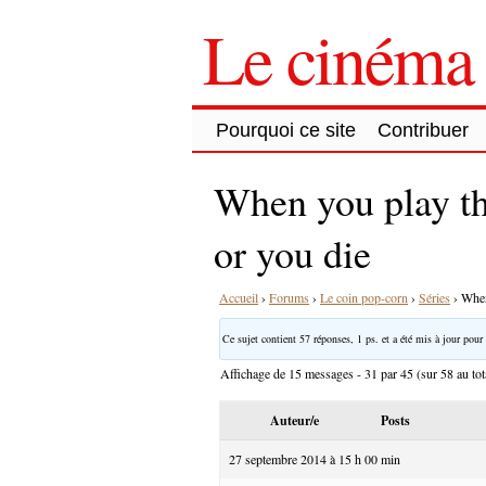
Le cinéma 
Pourquoi ce site
Contribuer
When you play t
or you die
Accueil
›
Forums
›
Le coin pop-corn
›
Séries
›
When
Ce sujet contient 57 réponses, 1 ps. et a été mis à jour pour 
Affichage de 15 messages - 31 par 45 (sur 58 au tot
Auteur/e
Posts
27 septembre 2014 à 15 h 00 min