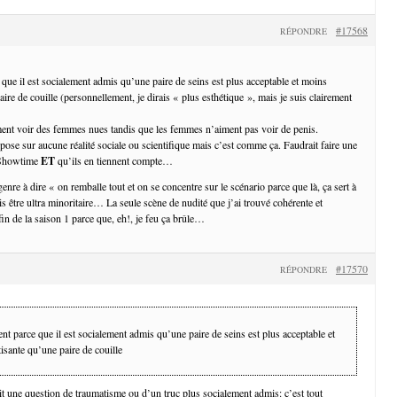
#17568
RÉPONDRE
que il est socialement admis qu’une paire de seins est plus acceptable et moins
ire de couille (personnellement, je dirais « plus esthétique », mais je suis clairement
ent voir des femmes nues tandis que les femmes n’aiment pas voir de penis.
repose sur aucune réalité sociale ou scientifique mais c’est comme ça. Faudrait faire une
 Showtime
ET
qu’ils en tiennent compte…
genre à dire « on remballe tout et on se concentre sur le scénario parce que là, ça sert à
is être ultra minoritaire… La seule scène de nudité que j’ai trouvé cohérente et
la fin de la saison 1 parce que, eh!, je feu ça brûle…
#17570
RÉPONDRE
t parce que il est socialement admis qu’une paire de seins est plus acceptable et
isante qu’une paire de couille
it une question de traumatisme ou d’un truc plus socialement admis: c’est tout