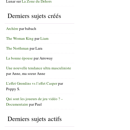
Lunar
sur
La Zone du Dehors
Derniers sujets créés
Archère
par
babach
The Woman King
par
Liam
The Northman
par
Lara
La bonne épouse
par
Arroway
Une nouvelle tendance ultra masculiniste
par
Anne, ma soeur Anne
L’effet Gremlins vs l’effet Casper
par
Poppy S.
Qui sont les joueurs de jeu vidéo ? –
Documentaire
par
Paul
Derniers sujets actifs