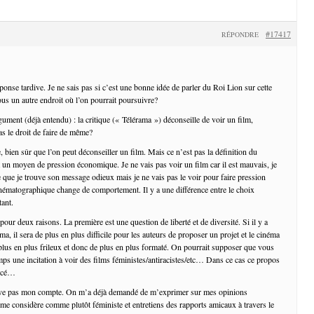
#17417
RÉPONDRE
onse tardive. Je ne sais pas si c’est une bonne idée de parler du Roi Lion sur cette
ous un autre endroit où l’on pourrait poursuivre?
gument (déjà entendu) : la critique (« Télérama ») déconseille de voir un film,
as le droit de faire de même?
 bien sûr que l’on peut déconseiller un film. Mais ce n’est pas la définition du
t un moyen de pression économique. Je ne vais pas voir un film car il est mauvais, je
e que je trouve son message odieux mais je ne vais pas le voir pour faire pression
inématographique change de comportement. Il y a une différence entre le choix
tant.
pour deux raisons. La première est une question de liberté et de diversité. Si il y a
a, il sera de plus en plus difficile pour les auteurs de proposer un projet et le cinéma
 plus en plus frileux et donc de plus en plus formaté. On pourrait supposer que vous
s une incitation à voir des films féministes/antiracistes/etc… Dans ce cas ce propos
orcé…
uve pas mon compte. On m’a déjà demandé de m’exprimer sur mes opinions
 me considère comme plutôt féministe et entretiens des rapports amicaux à travers le