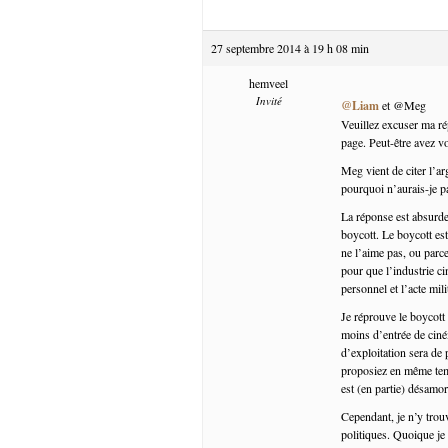
27 septembre 2014 à 19 h 08 min
hemveel
Invité
@Liam
et @Meg
Veuillez excuser ma rép
page. Peut-être avez v
Meg vient de citer l’ar
pourquoi n’aurais-je p
La réponse est absurde,
boycott. Le boycott es
ne l’aime pas, ou parc
pour que l’industrie c
personnel et l’acte mili
Je réprouve le boycott 
moins d’entrée de ciném
d’exploitation sera de
proposiez en même temp
est (en partie) désam
Cependant, je n’y tro
politiques. Quoique je