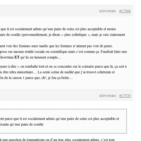
#17568
RÉPONDRE
que il est socialement admis qu’une paire de seins est plus acceptable et moins
ire de couille (personnellement, je dirais « plus esthétique », mais je suis clairement
ent voir des femmes nues tandis que les femmes n’aiment pas voir de penis.
repose sur aucune réalité sociale ou scientifique mais c’est comme ça. Faudrait faire une
 Showtime
ET
qu’ils en tiennent compte…
genre à dire « on remballe tout et on se concentre sur le scénario parce que là, ça sert à
is être ultra minoritaire… La seule scène de nudité que j’ai trouvé cohérente et
la fin de la saison 1 parce que, eh!, je feu ça brûle…
#17570
RÉPONDRE
t parce que il est socialement admis qu’une paire de seins est plus acceptable et
isante qu’une paire de couille
it une question de traumatisme ou d’un truc plus socialement admis: c’est tout