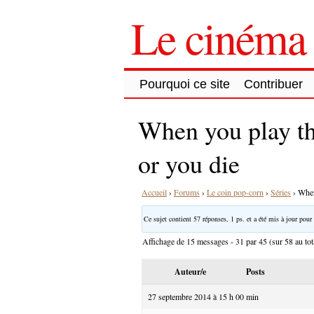
Le cinéma 
Pourquoi ce site
Contribuer
When you play t
or you die
Accueil
›
Forums
›
Le coin pop-corn
›
Séries
›
When
Ce sujet contient 57 réponses, 1 ps. et a été mis à jour pour 
Affichage de 15 messages - 31 par 45 (sur 58 au tot
Auteur/e
Posts
27 septembre 2014 à 15 h 00 min