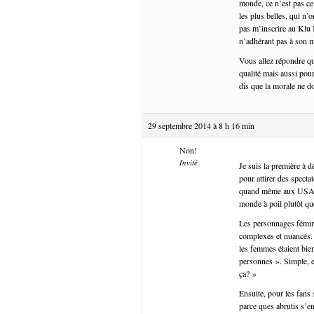
monde, ce n’est pas ce 
les plus belles, qui n’
pas m’inscrire au Klu 
n’adhérant pas à son 
Vous allez répondre que
qualité mais aussi pou
dis que la morale ne do
29 septembre 2014 à 8 h 16 min
Non!
Invité
Je suis la première à d
pour attirer des specta
quand même aux USA…). 
monde à poil plutôt qu
Les personnages fémini
complexes et nuancés. 
les femmes étaient bie
personnes ». Simple, e
ça? »
Ensuite, pour les fan
parce ques abrutis s’e