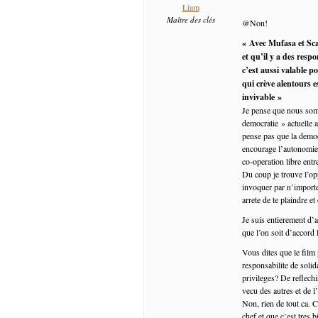
Liam
Maître des clés
@Non!
« Avec Mufasa et Sca
et qu’il y a des resp
c’est aussi valable p
qui crève alentours e
invivable »
Je pense que nous somm
democratie » actuelle a
pense pas que la democr
encourage l’autonomie,
co-operation libre ent
Du coup je trouve l’op
invoquer par n’importe 
arrete de te plaindre et
Je suis entierement d’
que l’on soit d’accord
Vous dites que le film 
responsabilite de soli
privileges? De reflechi
vecu des autres et de l
Non, rien de tout ca. C
chef et que c’est tres 