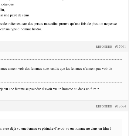
idère que
lin,
par une paire de seins.
e de traitement sur des persos masculins prouve qu’une fois de plus, on ne pense
certain type d’homme hétéro.
#17661
RÉPONDRE
mmes aiment voir des femmes nues tandis que les femmes n’aiment pas voir de
jà vu une femme se plaindre d’avoir vu un homme nu dans un film ?
#17664
RÉPONDRE
 avez déjà vu une femme se plaindre d’avoir vu un homme nu dans un film ?