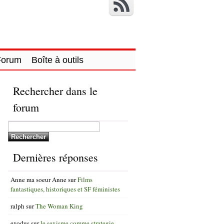
Forum
Boîte à outils
Rechercher dans le
forum
Dernières réponses
Anne ma soeur Anne
sur
Films
fantastiques, historiques et SF féministes
ralph
sur
The Woman King
exodus
sur
le sexisme comme strategie