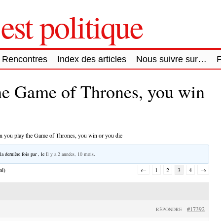
est politique
Rencontres
Index des articles
Nous suivre sur…
he Game of Thrones, you win
 you play the Game of Thrones, you win or you die
la dernière fois par
, le
Il y a 2 années, 10 mois
.
al)
←
1
2
3
4
→
#17392
RÉPONDRE