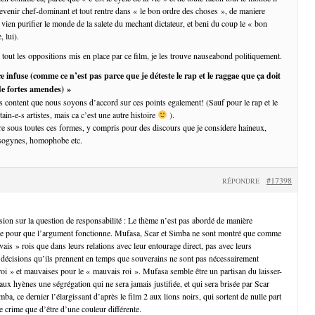
 devenir chef-dominant et tout rentre dans « le bon ordre des choses », de maniere
i vien purifier le monde de la salete du mechant dictateur, et beni du coup le « bon
, lui).
 tout les oppositions mis en place par ce film, je les trouve nauseabond politiquement.
nce infuse (comme ce n’est pas parce que je déteste le rap et le raggae que ça doit
 de fortes amendes) »
is content que nous soyons d’accord sur ces points egalement! (Sauf pour le rap et le
tain-e-s artistes, mais ca c’est une autre histoire
).
ure sous toutes ces formes, y compris pour des discours que je considere haineux,
misogynes, homophobe etc.
#17398
RÉPONDRE
sion sur la question de responsabilité : Le thème n’est pas abordé de manière
te pour que l’argument fonctionne. Mufasa, Scar et Simba ne sont montré que comme
is » rois que dans leurs relations avec leur entourage direct, pas avec leurs
es décisions qu’ils prennent en temps que souverains ne sont pas nécessairement
oi » et mauvaises pour le « mauvais roi ». Mufasa semble être un partisan du laisser-
r aux hyènes une ségrégation qui ne sera jamais justifiée, et qui sera brisée par Scar
mba, ce dernier l’élargissant d’après le film 2 aux lions noirs, qui sortent de nulle part
e crime que d’être d’une couleur différente.