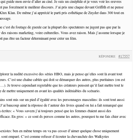
qui guide mon envie d’aller au ciné. Je suis un cinéphile et je veux voir les œuvres
ont pas forcément le meilleur discours. J’ai pris une claque devant Griffith et ne pense
Klux Klan. De même j’ai apprécié le parti pris esthétique de Znyder dans 300 tout en
message.
 c’est du foutage de gueule car la plupart des spectateurs ne jugent pas que par la
r des raisons marketing, voire culturelles. Vous avez raison. Mais j’assume lorsque je
it pas être un facteur déterminant pour créer un film.
#17557
RÉPONDRE
éplorer la nudité excessive des séries HBO, mais je pense qu’elles sont là avant tout
teurs. C’est une chaîne cablée qui doit se démarquer des autres, plus puritaines (on est
Je trouve cependant regretable que les créateurs pensent qu’il faut mettre tout le
e de mettre uniquement en avant les qualités indéniables du scénario.
ns sont mis sur un pied d’égalité avec les personnages masculins: ils sont tout aussi
J’ai baucoup aimé la réponse de l’auteur des livres quand on lui a fait remarqué que
n écrites: « Vous savezn j’ai toujours pensé que les femmes étaient aussi des
fficace. En gros: « ce sont ds persos comme les autres, pourquoi tu me fais chier avec
s sexistes: ben en même temps on va pas cesser d’aimer quelque chose uniquement
n sont emparé. C’est comme refuser d’écouter la chevauchée des Walkyries