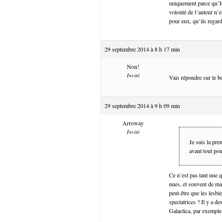
uniquement parce qu’Hi
volonté de l’auteur n’e
pour eux, qu’ils rega
29 septembre 2014 à 8 h 17 min
Non!
Invité
Vais répondre sur le 
29 septembre 2014 à 9 h 09 min
Arroway
Invité
Je suis la pre
avant tout pou
Ce n’est pas tant une 
nues, et souvent de ma
peut-être que les lesbi
spectatrices ? Il y a de
Galactica, par exemple