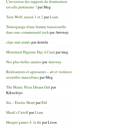
L’inversion des rapports de domination
est-elle pertinente ?
par
Meg
Teen Wolf, saison 1 et 2
par
Liam
Témoignage d'une femme transexuelle
dans une communauté tech
par
Arroway
clips mal-aimés
par
derrida
Menstrual Hygiene Day à Caen
par
meg
Nos plus belles années
par
Arroway
Réalisateurs et agresseurs – art et violence
sexuelles masculines
par
Meg
The Manic Pixie Dream Girl
par
Kikuchiyo
Sia – Elastic Heart
par
Eld
Meek's Cutoff
par
Liam
Hunger games 4: la fin
par
Lison