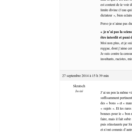
est content de le voir
limite divine (l’eau qu
dictateur », bien eclaire
Perso je n’aime pas du
« je n’ai pas la scie
être interdit et puni
Moi non plus, et je su
reggae, dont j’aime cer
Je suis contre la cens
insultants, racistes, 
27 septembre 2014 à 15 h 39 min
Skratsch
Invité
J’ai un peu la même vi
suffisamment pertinen
des « bons » et « mauva
« sujets ». Et les rar
bonnes pour le « bon r
faire, mais il fait subi
puis réinstaurée par Si
et n’ont commis d’autr