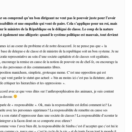
r on comprend qu’un bon dirigeant ne veut pas le pouvoir juste pour l’avoir
onsabilités et une empathie qui vont de paire. Cela s’applique pour un roi, mais
our le ministre de la République ou le délégué de classe. Le coup de la nature
st également une allégorie: quand le système politique est mauvais, tout devient
es ici au coeur du probleme et de notre desaccord. Je ne pense pas que « la
 base de delegue-e de classe et de ministre de la republique soit un bon systeme. Je ne
atie representative au sein d’une societe capitaliste et de classes soit egalitaire,
 encourage la remise en cause de la notion de pouvoir ou de chef-fe, ou encourage la
res des personnes et des communautes libres.
position manicheen, simpliste, grotesque meme. C’est une opposition qui est
qui veut garder le statut quo actuel: « bin au moins ici c’est pas la dictature, alors
 de critiquer les hierarchies et les oppressions ».
accord avec ce que vous dites sur l’anthroporphisation des animaux, je suis content
 la-dessus
parle de « responsabilite ». Ok, mais la responsabilite est defini comment ici? La
darite avec les personnes opprimees? La responsabilite de remettre en cause ses
r a son statut d’oppresseur dans une societe de classes? La responsabilite d’ecouter le
’integrer a la facon dont on se comporte avec elleux?
omme vous l’avez bien dit, la responsabilite de Simba c’est d’accepter que c’est lui le
bien comme ca, parce que « c’est le cycle de la vie » et de toute facon tout le monde il