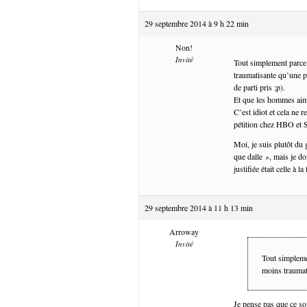
29 septembre 2014 à 9 h 22 min
Non!
Invité
Tout simplement parce 
traumatisante qu’une pa
de parti pris ;p).
Et que les hommes aim
C’est idiot et cela ne 
pétition chez HBO et
Moi, je suis plutôt du 
que dalle », mais je do
justifiée était celle à 
29 septembre 2014 à 11 h 13 min
Arroway
Invité
Tout simplemen
moins traumat
Je pense pas que ce so