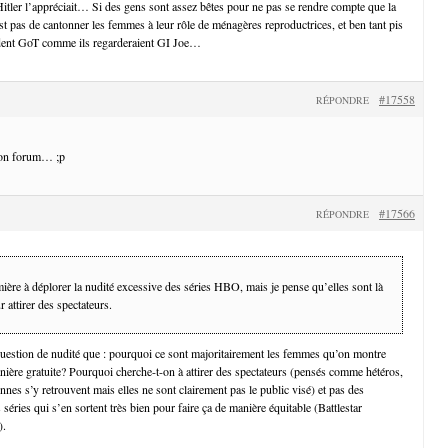
tler l’appréciait… Si des gens sont assez bêtes pour ne pas se rendre compte que la
st pas de cantonner les femmes à leur rôle de ménagères reproductrices, et ben tant pis
rdent GoT comme ils regarderaient GI Joe…
#17558
RÉPONDRE
bon forum… ;p
#17566
RÉPONDRE
mière à déplorer la nudité excessive des séries HBO, mais je pense qu’elles sont là
r attirer des spectateurs.
question de nudité que : pourquoi ce sont majoritairement les femmes qu’on montre
nière gratuite? Pourquoi cherche-t-on à attirer des spectateurs (pensés comme hétéros,
ennes s’y retrouvent mais elles ne sont clairement pas le public visé) et pas des
s séries qui s’en sortent très bien pour faire ça de manière équitable (Battlestar
).