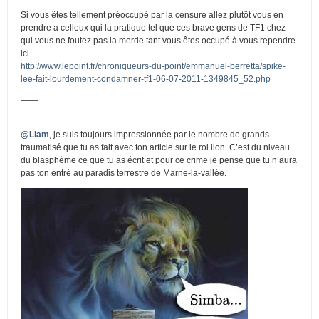
Si vous êtes tellement préoccupé par la censure allez plutôt vous en
prendre a celleux qui la pratique tel que ces brave gens de TF1 chez
qui vous ne foutez pas la merde tant vous êtes occupé à vous rependre
ici.
http://www.lepoint.fr/chroniqueurs-du-point/emmanuel-berretta/spike-
lee-fait-lourdement-condamner-tf1-06-07-2011-1349845_52.php
——
@Liam
, je suis toujours impressionnée par le nombre de grands
traumatisé que tu as fait avec ton article sur le roi lion. C’est du niveau
du blasphème ce que tu as écrit et pour ce crime je pense que tu n’aura
pas ton entré au paradis terrestre de Marne-la-vallée.