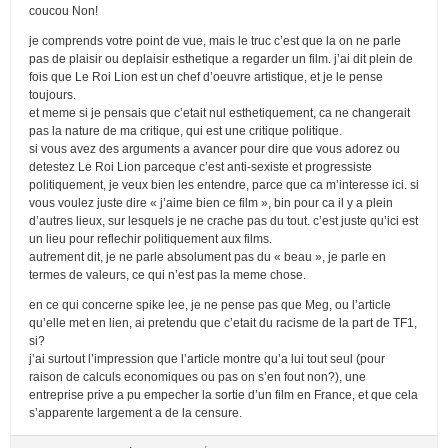
coucou Non!
je comprends votre point de vue, mais le truc c’est que la on ne parle
pas de plaisir ou deplaisir esthetique a regarder un film. j’ai dit plein de
fois que Le Roi Lion est un chef d’oeuvre artistique, et je le pense
toujours.
et meme si je pensais que c’etait nul esthetiquement, ca ne changerait
pas la nature de ma critique, qui est une critique politique.
si vous avez des arguments a avancer pour dire que vous adorez ou
detestez Le Roi Lion parceque c’est anti-sexiste et progressiste
politiquement, je veux bien les entendre, parce que ca m’interesse ici. si
vous voulez juste dire « j’aime bien ce film », bin pour ca il y a plein
d’autres lieux, sur lesquels je ne crache pas du tout. c’est juste qu’ici est
un lieu pour reflechir politiquement aux films.
autrement dit, je ne parle absolument pas du « beau », je parle en
termes de valeurs, ce qui n’est pas la meme chose.
en ce qui concerne spike lee, je ne pense pas que Meg, ou l’article
qu’elle met en lien, ai pretendu que c’etait du racisme de la part de TF1,
si?
j’ai surtout l’impression que l’article montre qu’a lui tout seul (pour
raison de calculs economiques ou pas on s’en fout non?), une
entreprise prive a pu empecher la sortie d’un film en France, et que cela
s’apparente largement a de la censure.