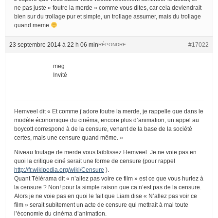
ne pas juste « foutre la merde » comme vous dites, car cela deviendrait
bien sur du trollage pur et simple, un trollage assumer, mais du trollage
quand meme
23 septembre 2014 à 22 h 06 min
#17022
RÉPONDRE
meg
Invité
Hemveel dit « Et comme j’adore foutre la merde, je rappelle que dans le
modèle économique du cinéma, encore plus d’animation, un appel au
boycott correspond à de la censure, venant de la base de la société
certes, mais une censure quand même. »
Niveau foutage de merde vous faiblissez Hemveel. Je ne voie pas en
quoi la critique ciné serait une forme de censure (pour rappel
http://fr.wikipedia.org/wiki/Censure
).
Quant Télérama dit « n’allez pas voire ce film » est ce que vous hurlez à
la censure ? Non! pour la simple raison que ca n’est pas de la censure.
Alors je ne voie pas en quoi le fait que Liam dise « N’allez pas voir ce
film » serait subitement un acte de censure qui mettrait à mal toute
l’économie du cinéma d’animation.