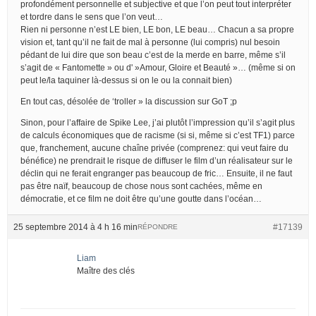
profondément personnelle et subjective et que l’on peut tout interpréter
et tordre dans le sens que l’on veut…
Rien ni personne n’est LE bien, LE bon, LE beau… Chacun a sa propre
vision et, tant qu’il ne fait de mal à personne (lui compris) nul besoin
pédant de lui dire que son beau c’est de la merde en barre, même s’il
s’agit de « Fantomette » ou d' »Amour, Gloire et Beauté »… (même si on
peut le/la taquiner là-dessus si on le ou la connait bien)
En tout cas, désolée de ‘troller » la discussion sur GoT ;p
Sinon, pour l’affaire de Spike Lee, j’ai plutôt l’impression qu’il s’agit plus
de calculs économiques que de racisme (si si, même si c’est TF1) parce
que, franchement, aucune chaîne privée (comprenez: qui veut faire du
bénéfice) ne prendrait le risque de diffuser le film d’un réalisateur sur le
déclin qui ne ferait engranger pas beaucoup de fric… Ensuite, il ne faut
pas être naïf, beaucoup de chose nous sont cachées, même en
démocratie, et ce film ne doit être qu’une goutte dans l’océan…
25 septembre 2014 à 4 h 16 min
#17139
RÉPONDRE
Liam
Maître des clés