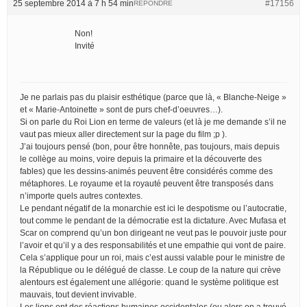
25 septembre 2014 à 7 h 54 min
#17156
RÉPONDRE
Non!
Invité
Je ne parlais pas du plaisir esthétique (parce que là, « Blanche-Neige »
et « Marie-Antoinette » sont de purs chef-d’oeuvres…).
Si on parle du Roi Lion en terme de valeurs (et là je me demande s’il ne
vaut pas mieux aller directement sur la page du film ;p ).
J’ai toujours pensé (bon, pour être honnête, pas toujours, mais depuis
le collège au moins, voire depuis la primaire et la découverte des
fables) que les dessins-animés peuvent être considérés comme des
métaphores. Le royaume et la royauté peuvent être transposés dans
n’importe quels autres contextes.
Le pendant négatif de la monarchie est ici le despotisme ou l’autocratie,
tout comme le pendant de la démocratie est la dictature. Avec Mufasa et
Scar on comprend qu’un bon dirigeant ne veut pas le pouvoir juste pour
l’avoir et qu’il y a des responsabilités et une empathie qui vont de paire.
Cela s’applique pour un roi, mais c’est aussi valable pour le ministre de
la République ou le délégué de classe. Le coup de la nature qui crève
alentours est également une allégorie: quand le système politique est
mauvais, tout devient invivable.
Les lions ont des réactions humaines occidentales (ou alors on a trouvé