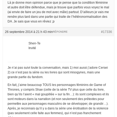
Là je donne mon opinion parce que je pense que la condition féminine
et autre doit être défendue, mais je trouve que parfois vous voyez le mal
(ai envie de faire un jeu de mot avec mâle) partout. D’ailleurs je vais me
rendre plus tard dans une partie qui traite de l’hétéronormalisation des
DA. Je sais que vous en rêviez ;p
26 septembre 2014 à 21 h 43 min
#17336
RÉPONDRE
Shen-Te
Invité
Je n’ai pas suivi toute la conversation, mais 1) moi aussi j’adore Cersei
2) ce n’est pas la série ou les livres qui sont misogynes, mais une
grande partie du fandom.
En fait, j’aime beaucoup TOUS les personnages féminins de Game of
Thrones, y compris Shae (celle de la série TV plus que celle du livre,
bien qu’ils l’aient « mal goupillée » sur la fin…): ils sont complexes et ils
sont moteurs dans la narration (et non seulement des prétextes pour
permettre aux personnages masculins de se développer, de grandir…).
Après, je reconnais qu’il y a dans la série une érotisation de la violence
(pas seulement celle faite aux femmes), qui n’est pas franchement