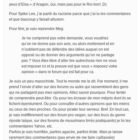
yeux d’Elsa » d’Aragon, oui, mais pas pour le Roi lion! ;D)
Pour Spike Lee, j’ai parlé du racisme parce que j’ai lu les commentaires
et que baucoup y faisait allusion.
Pour finir, je vais reprendre Meg:
Je ne comprend pas votre demande, vous voudriez
qu’on ne donne pas son avis, ou alors mollement et en
n’oublient pas de défendre des idées auquel on est
opposé ou de donner des arguments qu’on ne partage
pas ? Vous êtes libre d’aller lire autrechose rien ne vous
est imposer ici et la preuve est que vous « imposez votre
opinion » dans le forum qui est fait pour ca.
Je suis un peu masochiste. Tout le monde me le dit. Par moment, il me
prend l’envie d’aller sur des forums ou autre qui rassemblent des gens
qui ne partagent pas mes opinions. Allez savoir pourquoi. Pour tenter
de comprendre peut-être. Ou pour les écraser de mon mépris dont ils se
fichent éperdument. Ou pour connaître d’autres opinions que les miens
ou ceux de mes proches. Ou pour pirater leur serveur. Bref. En tout cas,
je vais indifférement sur des forum pro-vegan, sur des trucs du genre
riposte laïque, sur des forums de musulmans trrrès pratiquants) je lis les
commentaires Yahoo, etc.
Parfois je suis horrifiée, parfois agacée, parfois triste. Mais je laisse
rarement des commentaires (pas envie de me faire caillassée)