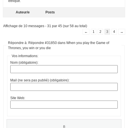
éthique.
Auteur/e
Posts
Affichage de 10 messages - 31 par 45 (sur 58 au total)
←
1
2
3
4
→
Répondre à: Répondre #31850 dans When you play the Game of
Thrones, you win or you die
Vos informations:
Nom (obligatoire):
Mail (ne sera pas publié) (obligatoire):
Site Web: