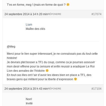
T’es en forme, meg ! (mais en forme de quoi ?
24 septembre 2014 à 14 h 20 min
#17074
RÉPONDRE
Liam
Maître des clés
@Meg
Merci pour le lien super interessant, je ne connaissais pas du tout cette
histoire!
Je devrais ptet bosser a TF1 du coup, comme ca je pourrais assouvir
mon desir effrene pour la censure et enfin reussir a eradiquer Le Roi
Lion des annales de l’histoire
En tout cas illes ont l’air d’avoir les idees bien en place a TF1, des
braves gens qui militent pour la liberte d’expression
24 septembre 2014 à 20 h 43 min
#17104
RÉPONDRE
Non!
Invité