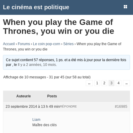
Le cinéma est politique
When you play the Game of
Thrones, you win or you die
Accueil
›
Forums
›
Le coin pop-corn
›
Séries
›
When you play the Game of
Thrones, you win or you die
Ce sujet contient 57 réponses, 1 ps. et a été mis à jour pour la dernière fois
par
, le
Il y a 2 années, 10 mois
.
Affichage de 10 messages - 31 par 45 (sur 58 au total)
←
1
2
3
4
→
Auteur/e
Posts
23 septembre 2014 à 13 h 49 min
#16985
RÉPONDRE
Liam
Maître des clés