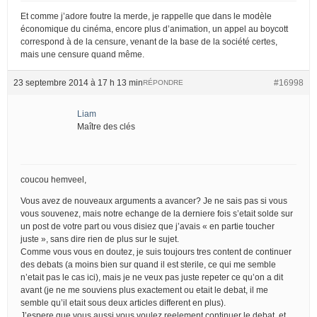
Et comme j’adore foutre la merde, je rappelle que dans le modèle
économique du cinéma, encore plus d’animation, un appel au boycott
correspond à de la censure, venant de la base de la société certes,
mais une censure quand même.
23 septembre 2014 à 17 h 13 min
#16998
RÉPONDRE
Liam
Maître des clés
coucou hemveel,
Vous avez de nouveaux arguments a avancer? Je ne sais pas si vous
vous souvenez, mais notre echange de la derniere fois s’etait solde sur
un post de votre part ou vous disiez que j’avais « en partie toucher
juste », sans dire rien de plus sur le sujet.
Comme vous vous en doutez, je suis toujours tres content de continuer
des debats (a moins bien sur quand il est sterile, ce qui me semble
n’etait pas le cas ici), mais je ne veux pas juste repeter ce qu’on a dit
avant (je ne me souviens plus exactement ou etait le debat, il me
semble qu’il etait sous deux articles different en plus).
J’espere que vous aussi vous voulez reelement continuer le debat, et