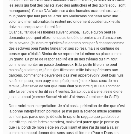
les seuls qui font des ballets avec des autruches et des tapirs et qui sont
monogames). Car ce DA s’adresse à des humains occidentaux avant
tout (parce que faut pas se lerrer: les Américains ont beau avoir une
volonté d’internationalité, ils restent profondément occidentaux) et ils
doivent donc pouvoir d’identifier.
Quant au fait que les lionnes suivent Simba, j’avoue qu’on peut se
demander pourquoi elles n’ont pas fondé le premier clan d’amazones
de la savane (faut croire qu’elles étaient trop occuper à chasser comme
des esclaves pour l’autre fainéant et ses sbires), mais je continue de
penser que c’était à Simba de se reprendre lui-même sa place comme
un grand. La prise de responsabilité est un des thèmes du film, tout
comme surmonter un passé douloureux. Et la petite fille on ne peut
moins égalitaire que j’étais (les filles sont mille fois supérieures aux
garçons, comment ne peuvent-ils pas s’en appercevoir? Sont tous nuls
sauf mon papa, mon papy, mon pépé, mon [mettez tous ceux de ma
famille]) était ravie de voir que Nala était plus forte que lui au combat.
Elle lui tient tête et lui dit ses 4 vérités. Sarabi, quant à elle, reste digne
jusqu’au bout (comme Sansa! Ah ah! J’ai réussi à replacer du GoT!!).
Donc voici mon interprétation. Je n’ai pas la prétention de dire que c’est
la bonne interprétation politique, je n’ai pas la science infuse (comme
ce n’est pas parce que je déteste le rap et le raggae que ça doit être
interdit et puni de fortes amendes), mais c’est parce que je pense ça
que j’ai bondi de mon siège en vous lisant et que j’ai du mal à saisir
comment on peut donner des sens aussi différents (Pour « Dans les