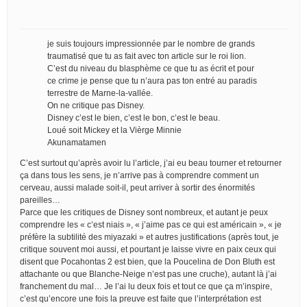
je suis toujours impressionnée par le nombre de grands
traumatisé que tu as fait avec ton article sur le roi lion.
C’est du niveau du blasphème ce que tu as écrit et pour
ce crime je pense que tu n’aura pas ton entré au paradis
terrestre de Marne-la-vallée.
On ne critique pas Disney.
Disney c’est le bien, c’est le bon, c’est le beau.
Loué soit Mickey et la Vièrge Minnie
Akunamatamen
C’est surtout qu’après avoir lu l’article, j’ai eu beau tourner et retourner
ça dans tous les sens, je n’arrive pas à comprendre comment un
cerveau, aussi malade soit-il, peut arriver à sortir des énormités
pareilles…
Parce que les critiques de Disney sont nombreux, et autant je peux
comprendre les « c’est niais », « j’aime pas ce qui est américain », « je
préfère la subtilité des miyazaki » et autres justifications (après tout, je
critique souvent moi aussi, et pourtant je laisse vivre en paix ceux qui
disent que Pocahontas 2 est bien, que la Poucelina de Don Bluth est
attachante ou que Blanche-Neige n’est pas une cruche), autant là j’ai
franchement du mal… Je l’ai lu deux fois et tout ce que ça m’inspire,
c’est qu’encore une fois la preuve est faite que l’interprétation est