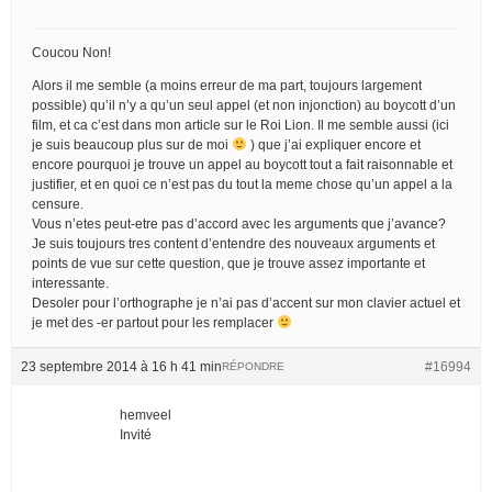
Coucou Non!
Alors il me semble (a moins erreur de ma part, toujours largement
possible) qu’il n’y a qu’un seul appel (et non injonction) au boycott d’un
film, et ca c’est dans mon article sur le Roi Lion. Il me semble aussi (ici
je suis beaucoup plus sur de moi
) que j’ai expliquer encore et
encore pourquoi je trouve un appel au boycott tout a fait raisonnable et
justifier, et en quoi ce n’est pas du tout la meme chose qu’un appel a la
censure.
Vous n’etes peut-etre pas d’accord avec les arguments que j’avance?
Je suis toujours tres content d’entendre des nouveaux arguments et
points de vue sur cette question, que je trouve assez importante et
interessante.
Desoler pour l’orthographe je n’ai pas d’accent sur mon clavier actuel et
je met des -er partout pour les remplacer
23 septembre 2014 à 16 h 41 min
#16994
RÉPONDRE
hemveel
Invité