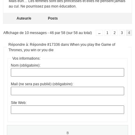
Mais euh… Les femmes sont des princesses et elles ne pensent jamais
au cul. Ne pourrissez pas mon éducation.
Auteur/e
Posts
Affichage de 10 messages - 46 par 58 (sur 58 au total)
←
1
2
3
4
Répondre à: Répondre #17336 dans When you play the Game of
Thrones, you win or you die
Vos informations:
Nom (obligatoire):
Mail (ne sera pas publié) (obligatoire):
Site Web: