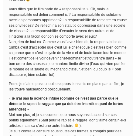
Vous dites que le film parle de « responsabilite ». Ok, mais la
responsabilite est defini comment ici? La responsabilite de solidarite
avec les personnes opprimees? La responsabilite de remettre en cause
ses privileges? De reflechir a son statut d’oppresseur dans une societe
de classes? La responsabilite d’ecouter le vecu des autres et de
l’integrer a la facon dont on se comporte avec elleux?
Non, rien de tout ca. Comme vous l’avez bien dit, la responsabilite de
Simba c’est d’accepter que c’est lui le chef et que c’est tres bien comme
ca, parce que « c’est le cycle de la vie » et de toute facon tout le monde
il est content de le voir devenir chef-dominant et tout rentre dans « le
bon ordre des choses », de maniere limite divine (l’eau qui vien purifier
le monde de la salete du mechant dictateur, et beni du coup le « bon
dictateur », bien eclaire, lui).
Perso je n’aime pas du tout les oppositions mis en place par ce film, je
les trouve nauseabond politiquement.
« je n’ai pas la science infuse (comme ce n’est pas parce que je
déteste le rap et le raggae que ça doit être interdit et puni de fortes
amendes) »
Moi non plus, et je suis content que nous soyons d’accord sur ces
points egalement! (Sauf pour le rap et le reggae, dont j’aime certain-e-s
artistes, mais ca c’est une autre histoire
).
Je suis contre la censure sous toutes ces formes, y compris pour des