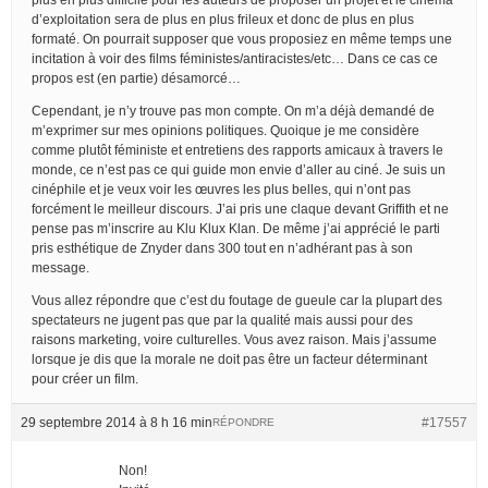
d’exploitation sera de plus en plus frileux et donc de plus en plus
formaté. On pourrait supposer que vous proposiez en même temps une
incitation à voir des films féministes/antiracistes/etc… Dans ce cas ce
propos est (en partie) désamorcé…
Cependant, je n’y trouve pas mon compte. On m’a déjà demandé de
m’exprimer sur mes opinions politiques. Quoique je me considère
comme plutôt féministe et entretiens des rapports amicaux à travers le
monde, ce n’est pas ce qui guide mon envie d’aller au ciné. Je suis un
cinéphile et je veux voir les œuvres les plus belles, qui n’ont pas
forcément le meilleur discours. J’ai pris une claque devant Griffith et ne
pense pas m’inscrire au Klu Klux Klan. De même j’ai apprécié le parti
pris esthétique de Znyder dans 300 tout en n’adhérant pas à son
message.
Vous allez répondre que c’est du foutage de gueule car la plupart des
spectateurs ne jugent pas que par la qualité mais aussi pour des
raisons marketing, voire culturelles. Vous avez raison. Mais j’assume
lorsque je dis que la morale ne doit pas être un facteur déterminant
pour créer un film.
29 septembre 2014 à 8 h 16 min
#17557
RÉPONDRE
Non!