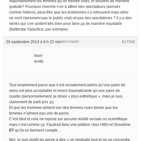
majoritairement les femmes qu’on montre nues, et souvent de manière
gratuite? Pourquoi cherche-t-on à attirer des spectateurs (pensés
comme hétéros, peut-être que les lesbiennes s’y retrouvent mais elles
ne sont clairement pas le public visé) et pas des spectatrices ? Il y a des
séries qui s’en sortent très bien pour faire ça de manière équitable
(Battlestar Galactica, par exemple).
29 septembre 2014 à 9 h 22 min
#17568
RÉPONDRE
Non!
Invité
Tout simplement parce que il est socialement admis qu’une paire de
seins est plus acceptable et moins traumatisante qu’une paire de
couille (personnellement, je dirais « plus esthétique », mais je suis
clairement de parti pris ;p).
Et que les hommes aiment voir des femmes nues tandis que les
femmes n’aiment pas voir de penis.
C’est idiot et cela ne repose sur aucune réalité sociale ou scientifique
mais c’est comme ça. Faudrait faire une pétition chez HBO et Showtime
ET
qu’ils en tiennent compte…
Moi, je suis plutôt du genre à dire « on remballe tout et on se concentre