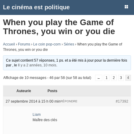
Le cinéma est politique
When you play the Game of
Thrones, you win or you die
Accueil
›
Forums
›
Le coin pop-corn
›
Séries
›
When you play the Game of
Thrones, you win or you die
Ce sujet contient 57 réponses, 1 ps. et a été mis à jour pour la dernière fois
par
, le
Il y a 2 années, 10 mois
.
Affichage de 10 messages - 46 par 58 (sur 58 au total)
←
1
2
3
4
Auteur/e
Posts
27 septembre 2014 à 15 h 00 min
#17392
RÉPONDRE
Liam
Maître des clés