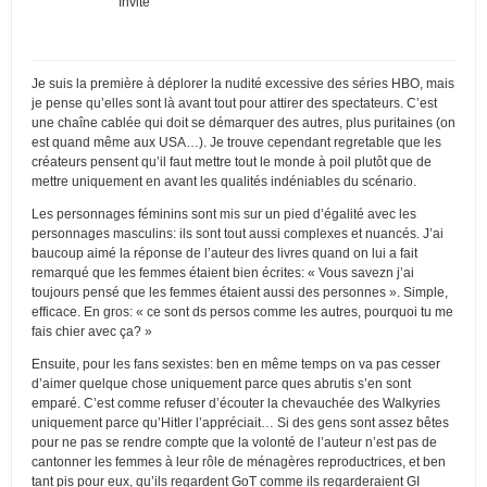
Invité
Je suis la première à déplorer la nudité excessive des séries HBO, mais
je pense qu’elles sont là avant tout pour attirer des spectateurs. C’est
une chaîne cablée qui doit se démarquer des autres, plus puritaines (on
est quand même aux USA…). Je trouve cependant regretable que les
créateurs pensent qu’il faut mettre tout le monde à poil plutôt que de
mettre uniquement en avant les qualités indéniables du scénario.
Les personnages féminins sont mis sur un pied d’égalité avec les
personnages masculins: ils sont tout aussi complexes et nuancés. J’ai
baucoup aimé la réponse de l’auteur des livres quand on lui a fait
remarqué que les femmes étaient bien écrites: « Vous savezn j’ai
toujours pensé que les femmes étaient aussi des personnes ». Simple,
efficace. En gros: « ce sont ds persos comme les autres, pourquoi tu me
fais chier avec ça? »
Ensuite, pour les fans sexistes: ben en même temps on va pas cesser
d’aimer quelque chose uniquement parce ques abrutis s’en sont
emparé. C’est comme refuser d’écouter la chevauchée des Walkyries
uniquement parce qu’Hitler l’appréciait… Si des gens sont assez bêtes
pour ne pas se rendre compte que la volonté de l’auteur n’est pas de
cantonner les femmes à leur rôle de ménagères reproductrices, et ben
tant pis pour eux, qu’ils regardent GoT comme ils regarderaient GI