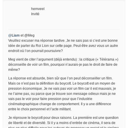
hemveel
Invité
@Liam
et @Meg
Veuillez excuser ma réponse tardive. Je ne sais pas si c’est une bonne
idée de parler du Roi Lion sur cette page. Peut-être avez vous un autre
endroit où l’on pourrait poursuivre?
Meg vient de citer l’argument (déjà entendu) : la critique (« Télérama »)
déconseille de voir un film, pourquoi n’aurais-je pas le droit de faire de
même?
La réponse est absurde, bien sûr que l’on peut déconseiller un film.
Mais ce n’est pas la définition du boycott. Le boycott est un moyen de
pression économique. Je ne vais pas voir un film car il est mauvais, je
ne l’aime pas, ou parce que je trouve son message odieux mais je ne
vais pas le voir pour faire pression pour que l’industrie
cinématographique change de comportement. Il y a une différence
entre le choix personnel et l’acte militant.
Je réprouve le boycott pour deux raisons. La première est une question
de liberté et de diversité. Si il y a moins d’entrée de cinéma, il sera de
plus en plus difficile pour les auteurs de proposer un projet et le cinéma