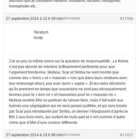
discours que je considere haineux, insultants, racistes, misogynes,
homophobe etc.
27 septembre 2014 à 15 h 39 min
#17398
RÉPONDRE
Skratsch
Invité
J’ai un peu la même vision sur la question de responsabilité : Le thème
n’est pas abordé de manière suffisamment pertinente pour que
l’argument fonctionne. Mufasa, Scar et Simba ne sont montré que
comme des « bons » et « mauvais » rois que dans leurs relations avec
leur entourage direct, pas avec leurs « sujets ». Et les rares décisions
qu’ils prennent en temps que souverains ne sont pas nécessairement
bonnes pour le « bon roi » et mauvaises pour le « mauvais roi ».
Mufasa semble être un partisan du laisser-faire, mais il fait subir aux
hyènes une ségrégation qui ne sera jamais justifiée, et qui sera brisée
par Scar puis réinstaurée par Simba, ce dernier l’élargissant d’après le
film 2 aux lions noirs, qui sortent de nulle part et n’ont commis d’autre
crime que d’être d’une couleur différente.
27 septembre 2014 à 19 h 08 min
#17417
RÉPONDRE