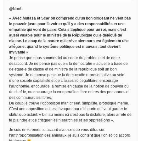
@Non!
« Avec Mufasa et Scar on comprend qu’un bon dirigeant ne veut pas
le pouvoir juste pour l’avoir et qu’il y a des responsabilités et une
empathie qui vont de paire. Cela s’applique pour un roi, mais c’est
aussi valable pour le ministre de la République ou le délégué de
classe. Le coup de la nature qui crève alentours est également une
allégorie: quand le système politique est mauvais, tout devient
invivable »
Je pense que nous sommes ici au coeur du probleme et de notre
desaccord. Je ne pense pas que « la democratie » actuelle a base de
delegue-e de classe et de ministre de la republique soit un bon
systeme. Je ne pense pas que la democratie representative au sein
d’une societe capitaliste et de classes soit egalitaire, encourage
l’autonomie, encourage la remise en cause de la notion de pouvoir ou
de chef-fe, ou encourage la co-operation libre entres des personnes et
des communautes libres.
Du coup je trouve l’opposition manicheen, simpliste, grotesque meme.
C’est une opposition qui est invoquer par n’importe qui veut garder le
statut quo actuel: « bin au moins ici c’est pas la dictature, alors arrete de
te plaindre et de critiquer les hierarchies et les oppressions ».
Je suis entierement d’accord avec ce que vous dites sur
l’anthroporphisation des animaux, je suis content que l’on soit d’accord
la-dessus