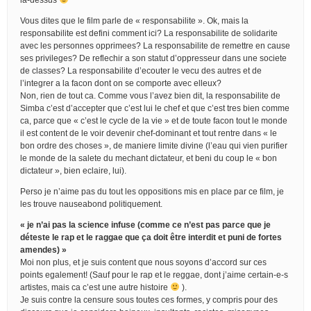
Vous dites que le film parle de « responsabilite ». Ok, mais la
responsabilite est defini comment ici? La responsabilite de solidarite
avec les personnes opprimees? La responsabilite de remettre en cause
ses privileges? De reflechir a son statut d’oppresseur dans une societe
de classes? La responsabilite d’ecouter le vecu des autres et de
l’integrer a la facon dont on se comporte avec elleux?
Non, rien de tout ca. Comme vous l’avez bien dit, la responsabilite de
Simba c’est d’accepter que c’est lui le chef et que c’est tres bien comme
ca, parce que « c’est le cycle de la vie » et de toute facon tout le monde
il est content de le voir devenir chef-dominant et tout rentre dans « le
bon ordre des choses », de maniere limite divine (l’eau qui vien purifier
le monde de la salete du mechant dictateur, et beni du coup le « bon
dictateur », bien eclaire, lui).
Perso je n’aime pas du tout les oppositions mis en place par ce film, je
les trouve nauseabond politiquement.
« je n’ai pas la science infuse (comme ce n’est pas parce que je
déteste le rap et le raggae que ça doit être interdit et puni de fortes
amendes) »
Moi non plus, et je suis content que nous soyons d’accord sur ces
points egalement! (Sauf pour le rap et le reggae, dont j’aime certain-e-s
artistes, mais ca c’est une autre histoire
).
Je suis contre la censure sous toutes ces formes, y compris pour des