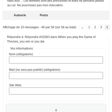
Mais euh… Les femmes sont des princesses et elles ne pensent jamais
au cul. Ne pourrissez pas mon éducation.
Auteur/e
Posts
Affichage de 10 messages - 46 par 58 (sur 58 au total)
←
1
2
3
4
Répondre à: Répondre #32083 dans When you play the Game of
Thrones, you win or you die
Vos informations:
Nom (obligatoire):
Mail (ne sera pas publié) (obligatoire):
Site Web: