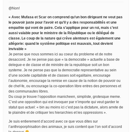
@Non!
« Avec Mufasa et Scar on comprend qu’un bon dirigeant ne veut pas
le pouvoir juste pour l’avoir et qu’il y a des responsabilités et une
empathie qui vont de paire. Cela s’applique pour un roi, mais c’est
aussi valable pour le ministre de la République ou le délégué de
classe. Le coup de la nature qui crève alentours est également une
allégorie: quand le système politique est mauvais, tout devient
invivable »
Je pense que nous sommes ici au coeur du probleme et de notre
desaccord. Je ne pense pas que « la democratie » actuelle a base de
delegue-e de classe et de ministre de la republique soit un bon
systeme. Je ne pense pas que la democratie representative au sein
d’une societe capitaliste et de classes soit egalitaire, encourage
l’autonomie, encourage la remise en cause de la notion de pouvoir ou
de chef-fe, ou encourage la co-operation libre entres des personnes et
des communautes libres.
Du coup je trouve l’opposition manicheen, simpliste, grotesque meme.
C’est une opposition qui est invoquer par n’importe qui veut garder le
statut quo actuel: « bin au moins ici c’est pas la dictature, alors arrete de
te plaindre et de critiquer les hierarchies et les oppressions ».
Je suis entierement d’accord avec ce que vous dites sur
l’anthroporphisation des animaux, je suis content que l’on soit d’accord
la-dessus