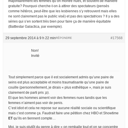
majoritairement les femmes qu’on montre nues, et souvent de manière
gratuite? Pourquoi cherche-t-on à attirer des spectateurs (pensés
comme hétéros, peut-être que les lesbiennes s’y retrouvent mais elles
ne sont clairement pas le public visé) et pas des spectatrices ? Il y a des
séries qui s’en sortent très bien pour faire ça de manière équitable
(Battlestar Galactica, par exemple).
29 septembre 2014 à 9 h 22 min
#17568
RÉPONDRE
Non!
Invité
Tout simplement parce que il est socialement admis qu’une paire de
seins est plus acceptable et moins traumatisante qu’une paire de
couille (personnellement, je dirais « plus esthétique », mais je suis
clairement de parti pris ;p).
Et que les hommes aiment voir des femmes nues tandis que les
femmes n’aiment pas voir de penis.
C’est idiot et cela ne repose sur aucune réalité sociale ou scientifique
mais c’est comme ça. Faudrait faire une pétition chez HBO et Showtime
ET
qu’ils en tiennent compte…
Moi, je suis plutôt du genre à dire « on remballe tout et on se concentre