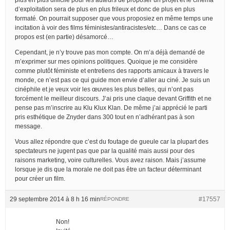
d’exploitation sera de plus en plus frileux et donc de plus en plus
formaté. On pourrait supposer que vous proposiez en même temps une
incitation à voir des films féministes/antiracistes/etc… Dans ce cas ce
propos est (en partie) désamorcé…
Cependant, je n’y trouve pas mon compte. On m’a déjà demandé de
m’exprimer sur mes opinions politiques. Quoique je me considère
comme plutôt féministe et entretiens des rapports amicaux à travers le
monde, ce n’est pas ce qui guide mon envie d’aller au ciné. Je suis un
cinéphile et je veux voir les œuvres les plus belles, qui n’ont pas
forcément le meilleur discours. J’ai pris une claque devant Griffith et ne
pense pas m’inscrire au Klu Klux Klan. De même j’ai apprécié le parti
pris esthétique de Znyder dans 300 tout en n’adhérant pas à son
message.
Vous allez répondre que c’est du foutage de gueule car la plupart des
spectateurs ne jugent pas que par la qualité mais aussi pour des
raisons marketing, voire culturelles. Vous avez raison. Mais j’assume
lorsque je dis que la morale ne doit pas être un facteur déterminant
pour créer un film.
29 septembre 2014 à 8 h 16 min
#17557
RÉPONDRE
Non!