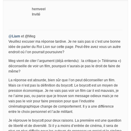
hemveel
Invité
@Liam
et @Meg
Veuillez excuser ma réponse tardive. Je ne sais pas si c’est une bonne
idée de parler du Roi Lion sur cette page. Peut-être avez vous un autre
endroit où l’on pourrait poursuivre?
Meg vient de citer l’argument (déjà entendu) : la critique (« Télérama »)
déconseille de voir un film, pourquoi n’aurais-je pas le droit de faire de
même?
La réponse est absurde, bien sûr que l’on peut déconseiller un film.
Mais ce n’est pas la définition du boycott. Le boycott est un moyen de
pression économique. Je ne vais pas voir un film car il est mauvais, je
ne l’aime pas, ou parce que je trouve son message odieux mais je ne
vais pas le voir pour faire pression pour que l’industrie
cinématographique change de comportement. Il y a une différence
entre le choix personnel et l’acte militant.
Je réprouve le boycott pour deux raisons. La première est une question
de liberté et de diversité. Si il y a moins d’entrée de cinéma, il sera de
plus en plus difficile pour les auteurs de proposer un projet et le cinéma