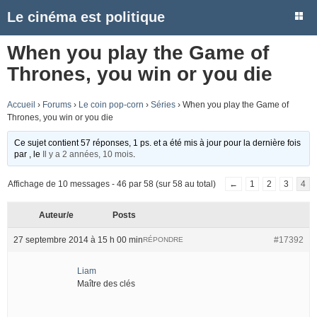
Le cinéma est politique
When you play the Game of
Thrones, you win or you die
Accueil
›
Forums
›
Le coin pop-corn
›
Séries
›
When you play the Game of
Thrones, you win or you die
Ce sujet contient 57 réponses, 1 ps. et a été mis à jour pour la dernière fois
par
, le
Il y a 2 années, 10 mois
.
Affichage de 10 messages - 46 par 58 (sur 58 au total)
←
1
2
3
4
Auteur/e
Posts
27 septembre 2014 à 15 h 00 min
#17392
RÉPONDRE
Liam
Maître des clés