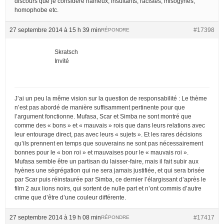
discours que je considere haineux, insultants, racistes, misogynes,
homophobe etc.
27 septembre 2014 à 15 h 39 min
#17398
RÉPONDRE
Skratsch
Invité
J’ai un peu la même vision sur la question de responsabilité : Le thème
n’est pas abordé de manière suffisamment pertinente pour que
l’argument fonctionne. Mufasa, Scar et Simba ne sont montré que
comme des « bons » et « mauvais » rois que dans leurs relations avec
leur entourage direct, pas avec leurs « sujets ». Et les rares décisions
qu’ils prennent en temps que souverains ne sont pas nécessairement
bonnes pour le « bon roi » et mauvaises pour le « mauvais roi ».
Mufasa semble être un partisan du laisser-faire, mais il fait subir aux
hyènes une ségrégation qui ne sera jamais justifiée, et qui sera brisée
par Scar puis réinstaurée par Simba, ce dernier l’élargissant d’après le
film 2 aux lions noirs, qui sortent de nulle part et n’ont commis d’autre
crime que d’être d’une couleur différente.
27 septembre 2014 à 19 h 08 min
#17417
RÉPONDRE