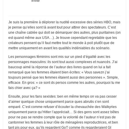
Invité
Je suis la première à déplorer la nudité excessive des séries HBO, mais
je pense qu’elles sont là avant tout pour attirer des spectateurs. C’est
une chaîne cablée qui doit se démarquer des autres, plus puritaines (on
est quand même aux USA…). Je trouve cependant regretable que les
créateurs pensent qu’il faut mettre tout le monde à poil plutôt que de
mettre uniquement en avant les qualités indéniables du scénario.
Les personnages féminins sont mis sur un pied d’égalité avec les
personnages masculins: ils sont tout aussi complexes et nuancés. J’ai
baucoup aimé la réponse de l’auteur des livres quand on lui a fait
remarqué que les femmes étaient bien écrites: « Vous savezn j’ai
toujours pensé que les femmes étaient aussi des personnes ». Simple,
efficace. En gros: « ce sont ds persos comme les autres, pourquoi tu me
fais chier avec ça? »
Ensuite, pour les fans sexistes: ben en même temps on va pas cesser
d’aimer quelque chose uniquement parce ques abrutis s’en sont
emparé. C’est comme refuser d’écouter la chevauchée des Walkyries
uniquement parce qu’Hitler l’appréciait… Si des gens sont assez bêtes
pour ne pas se rendre compte que la volonté de l’auteur n’est pas de
cantonner les femmes à leur rôle de ménagères reproductrices, et ben
tant pis pour eux, qu’ils regardent GoT comme ils regarderaient GI