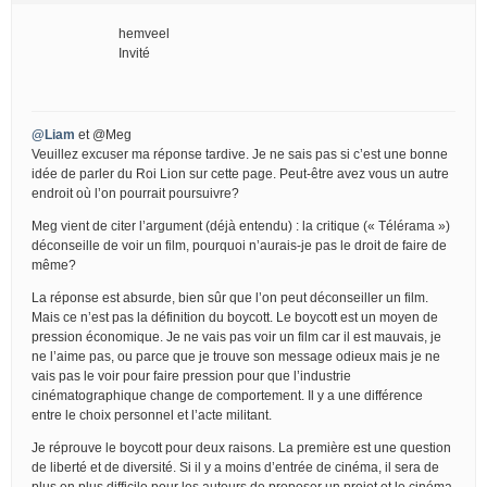
hemveel
Invité
@Liam
et @Meg
Veuillez excuser ma réponse tardive. Je ne sais pas si c’est une bonne
idée de parler du Roi Lion sur cette page. Peut-être avez vous un autre
endroit où l’on pourrait poursuivre?
Meg vient de citer l’argument (déjà entendu) : la critique (« Télérama »)
déconseille de voir un film, pourquoi n’aurais-je pas le droit de faire de
même?
La réponse est absurde, bien sûr que l’on peut déconseiller un film.
Mais ce n’est pas la définition du boycott. Le boycott est un moyen de
pression économique. Je ne vais pas voir un film car il est mauvais, je
ne l’aime pas, ou parce que je trouve son message odieux mais je ne
vais pas le voir pour faire pression pour que l’industrie
cinématographique change de comportement. Il y a une différence
entre le choix personnel et l’acte militant.
Je réprouve le boycott pour deux raisons. La première est une question
de liberté et de diversité. Si il y a moins d’entrée de cinéma, il sera de
plus en plus difficile pour les auteurs de proposer un projet et le cinéma