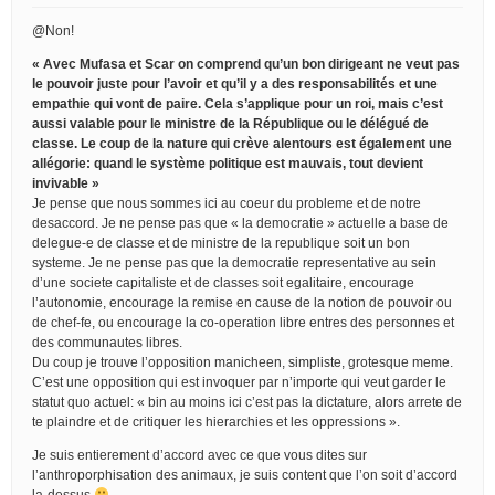
@Non!
« Avec Mufasa et Scar on comprend qu’un bon dirigeant ne veut pas
le pouvoir juste pour l’avoir et qu’il y a des responsabilités et une
empathie qui vont de paire. Cela s’applique pour un roi, mais c’est
aussi valable pour le ministre de la République ou le délégué de
classe. Le coup de la nature qui crève alentours est également une
allégorie: quand le système politique est mauvais, tout devient
invivable »
Je pense que nous sommes ici au coeur du probleme et de notre
desaccord. Je ne pense pas que « la democratie » actuelle a base de
delegue-e de classe et de ministre de la republique soit un bon
systeme. Je ne pense pas que la democratie representative au sein
d’une societe capitaliste et de classes soit egalitaire, encourage
l’autonomie, encourage la remise en cause de la notion de pouvoir ou
de chef-fe, ou encourage la co-operation libre entres des personnes et
des communautes libres.
Du coup je trouve l’opposition manicheen, simpliste, grotesque meme.
C’est une opposition qui est invoquer par n’importe qui veut garder le
statut quo actuel: « bin au moins ici c’est pas la dictature, alors arrete de
te plaindre et de critiquer les hierarchies et les oppressions ».
Je suis entierement d’accord avec ce que vous dites sur
l’anthroporphisation des animaux, je suis content que l’on soit d’accord
la-dessus