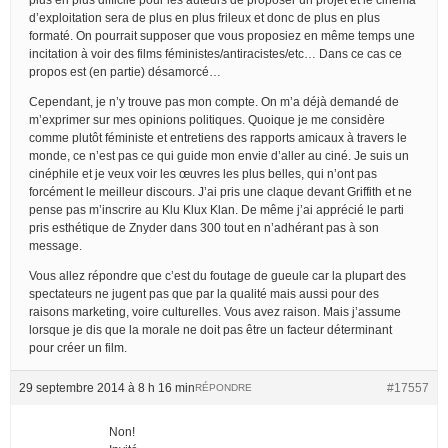
d’exploitation sera de plus en plus frileux et donc de plus en plus
formaté. On pourrait supposer que vous proposiez en même temps une
incitation à voir des films féministes/antiracistes/etc… Dans ce cas ce
propos est (en partie) désamorcé…
Cependant, je n’y trouve pas mon compte. On m’a déjà demandé de
m’exprimer sur mes opinions politiques. Quoique je me considère
comme plutôt féministe et entretiens des rapports amicaux à travers le
monde, ce n’est pas ce qui guide mon envie d’aller au ciné. Je suis un
cinéphile et je veux voir les œuvres les plus belles, qui n’ont pas
forcément le meilleur discours. J’ai pris une claque devant Griffith et ne
pense pas m’inscrire au Klu Klux Klan. De même j’ai apprécié le parti
pris esthétique de Znyder dans 300 tout en n’adhérant pas à son
message.
Vous allez répondre que c’est du foutage de gueule car la plupart des
spectateurs ne jugent pas que par la qualité mais aussi pour des
raisons marketing, voire culturelles. Vous avez raison. Mais j’assume
lorsque je dis que la morale ne doit pas être un facteur déterminant
pour créer un film.
29 septembre 2014 à 8 h 16 min
#17557
RÉPONDRE
Non!