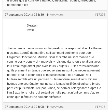
discours que je considere haineux, insultants, racistes, misogynes,
homophobe etc.
27 septembre 2014 à 15 h 39 min
#17398
RÉPONDRE
Skratsch
Invité
J’ai un peu la même vision sur la question de responsabilité : Le thème
n’est pas abordé de manière suffisamment pertinente pour que
l’argument fonctionne. Mufasa, Scar et Simba ne sont montré que
comme des « bons » et « mauvais » rois que dans leurs relations avec
leur entourage direct, pas avec leurs « sujets ». Et les rares décisions
qu’ils prennent en temps que souverains ne sont pas nécessairement
bonnes pour le « bon roi » et mauvaises pour le « mauvais roi ».
Mufasa semble être un partisan du laisser-faire, mais il fait subir aux
hyènes une ségrégation qui ne sera jamais justifiée, et qui sera brisée
par Scar puis réinstaurée par Simba, ce dernier l’élargissant d’après le
film 2 aux lions noirs, qui sortent de nulle part et n’ont commis d’autre
crime que d’être d’une couleur différente.
27 septembre 2014 à 19 h 08 min
#17417
RÉPONDRE