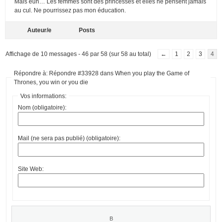
Mais euh… Les femmes sont des princesses et elles ne pensent jamais
au cul. Ne pourrissez pas mon éducation.
Auteur/e
Posts
Affichage de 10 messages - 46 par 58 (sur 58 au total)
←
1
2
3
4
Répondre à: Répondre #33928 dans When you play the Game of
Thrones, you win or you die
Vos informations:
Nom (obligatoire):
Mail (ne sera pas publié) (obligatoire):
Site Web: