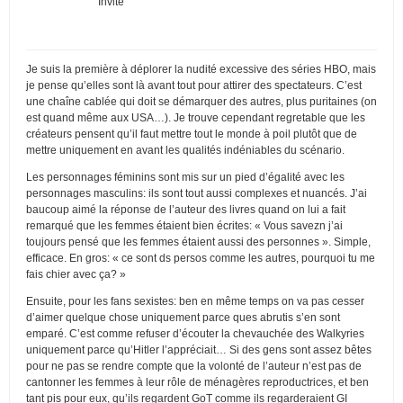
Invité
Je suis la première à déplorer la nudité excessive des séries HBO, mais
je pense qu’elles sont là avant tout pour attirer des spectateurs. C’est
une chaîne cablée qui doit se démarquer des autres, plus puritaines (on
est quand même aux USA…). Je trouve cependant regretable que les
créateurs pensent qu’il faut mettre tout le monde à poil plutôt que de
mettre uniquement en avant les qualités indéniables du scénario.
Les personnages féminins sont mis sur un pied d’égalité avec les
personnages masculins: ils sont tout aussi complexes et nuancés. J’ai
baucoup aimé la réponse de l’auteur des livres quand on lui a fait
remarqué que les femmes étaient bien écrites: « Vous savezn j’ai
toujours pensé que les femmes étaient aussi des personnes ». Simple,
efficace. En gros: « ce sont ds persos comme les autres, pourquoi tu me
fais chier avec ça? »
Ensuite, pour les fans sexistes: ben en même temps on va pas cesser
d’aimer quelque chose uniquement parce ques abrutis s’en sont
emparé. C’est comme refuser d’écouter la chevauchée des Walkyries
uniquement parce qu’Hitler l’appréciait… Si des gens sont assez bêtes
pour ne pas se rendre compte que la volonté de l’auteur n’est pas de
cantonner les femmes à leur rôle de ménagères reproductrices, et ben
tant pis pour eux, qu’ils regardent GoT comme ils regarderaient GI