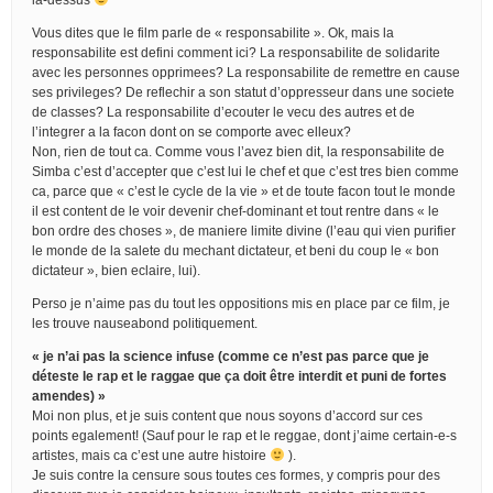
Vous dites que le film parle de « responsabilite ». Ok, mais la
responsabilite est defini comment ici? La responsabilite de solidarite
avec les personnes opprimees? La responsabilite de remettre en cause
ses privileges? De reflechir a son statut d’oppresseur dans une societe
de classes? La responsabilite d’ecouter le vecu des autres et de
l’integrer a la facon dont on se comporte avec elleux?
Non, rien de tout ca. Comme vous l’avez bien dit, la responsabilite de
Simba c’est d’accepter que c’est lui le chef et que c’est tres bien comme
ca, parce que « c’est le cycle de la vie » et de toute facon tout le monde
il est content de le voir devenir chef-dominant et tout rentre dans « le
bon ordre des choses », de maniere limite divine (l’eau qui vien purifier
le monde de la salete du mechant dictateur, et beni du coup le « bon
dictateur », bien eclaire, lui).
Perso je n’aime pas du tout les oppositions mis en place par ce film, je
les trouve nauseabond politiquement.
« je n’ai pas la science infuse (comme ce n’est pas parce que je
déteste le rap et le raggae que ça doit être interdit et puni de fortes
amendes) »
Moi non plus, et je suis content que nous soyons d’accord sur ces
points egalement! (Sauf pour le rap et le reggae, dont j’aime certain-e-s
artistes, mais ca c’est une autre histoire
).
Je suis contre la censure sous toutes ces formes, y compris pour des