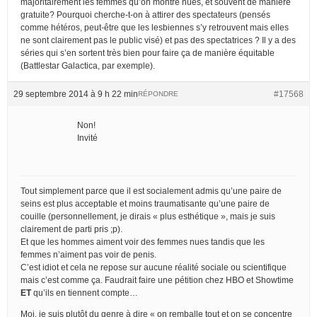
majoritairement les femmes qu’on montre nues, et souvent de manière
gratuite? Pourquoi cherche-t-on à attirer des spectateurs (pensés
comme hétéros, peut-être que les lesbiennes s’y retrouvent mais elles
ne sont clairement pas le public visé) et pas des spectatrices ? Il y a des
séries qui s’en sortent très bien pour faire ça de manière équitable
(Battlestar Galactica, par exemple).
29 septembre 2014 à 9 h 22 min
#17568
RÉPONDRE
Non!
Invité
Tout simplement parce que il est socialement admis qu’une paire de
seins est plus acceptable et moins traumatisante qu’une paire de
couille (personnellement, je dirais « plus esthétique », mais je suis
clairement de parti pris ;p).
Et que les hommes aiment voir des femmes nues tandis que les
femmes n’aiment pas voir de penis.
C’est idiot et cela ne repose sur aucune réalité sociale ou scientifique
mais c’est comme ça. Faudrait faire une pétition chez HBO et Showtime
ET
qu’ils en tiennent compte…
Moi, je suis plutôt du genre à dire « on remballe tout et on se concentre