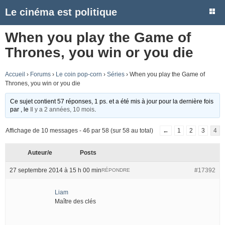
Le cinéma est politique
When you play the Game of
Thrones, you win or you die
Accueil
›
Forums
›
Le coin pop-corn
›
Séries
›
When you play the Game of
Thrones, you win or you die
Ce sujet contient 57 réponses, 1 ps. et a été mis à jour pour la dernière fois
par
, le
Il y a 2 années, 10 mois
.
Affichage de 10 messages - 46 par 58 (sur 58 au total)
←
1
2
3
4
Auteur/e
Posts
27 septembre 2014 à 15 h 00 min
#17392
RÉPONDRE
Liam
Maître des clés