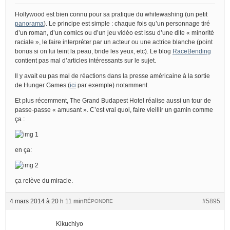
Hollywood est bien connu pour sa pratique du whitewashing (un petit
panorama
). Le principe est simple : chaque fois qu’un personnage tiré
d’un roman, d’un comics ou d’un jeu vidéo est issu d’une dite « minorité
raciale », le faire interpréter par un acteur ou une actrice blanche (point
bonus si on lui teint la peau, bride les yeux, etc). Le blog
RaceBending
contient pas mal d’articles intéressants sur le sujet.
Il y avait eu pas mal de réactions dans la presse américaine à la sortie
de Hunger Games (
ici
par exemple) notamment.
Et plus récemment, The Grand Budapest Hotel réalise aussi un tour de
passe-passe « amusant ». C’est vrai quoi, faire vieillir un gamin comme
ça :
en ça:
ça relève du miracle.
4 mars 2014 à 20 h 11 min
#5895
RÉPONDRE
Kikuchiyo