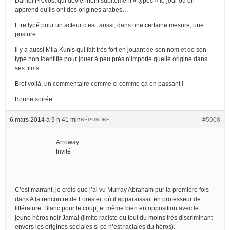
Daniel Prévost qui deviennent subitement « typés » le jour où on
apprend qu’ils ont des origines arabes…
Etre typé pour un acteur c’est, aussi, dans une certaine mesure, une
posture.
Il y a aussi Mila Kunis qui fait très fort en jouant de son nom et de son
type non identifié pour jouer à peu près n’importe quelle origine dans
ses films.
Bref voilà, un commentaire comme ci comme ça en passant !
Bonne soirée
6 mars 2014 à 9 h 41 min
#5908
RÉPONDRE
Arroway
Invité
C’est marrant, je crois que j’ai vu Murray Abraham pur la première fois
dans A la rencontre de Forester, où il apparaissait en professeur de
littérature. Blanc pour le coup, et même bien en opposition avec le
jeune héros noir Jamal (limite raciste ou tout du moins très discriminant
envers les origines sociales si ce n’est raciales du héros).