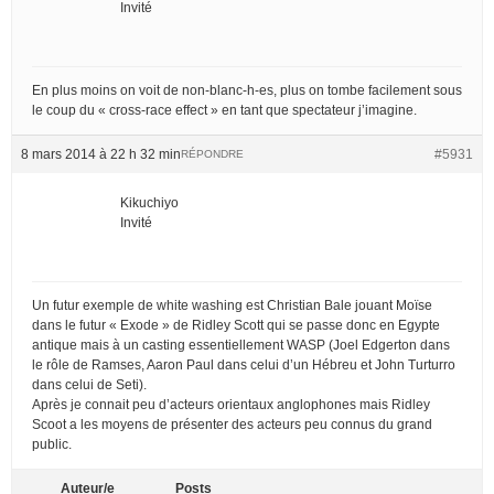
Invité
En plus moins on voit de non-blanc-h-es, plus on tombe facilement sous
le coup du « cross-race effect » en tant que spectateur j’imagine.
8 mars 2014 à 22 h 32 min
#5931
RÉPONDRE
Kikuchiyo
Invité
Un futur exemple de white washing est Christian Bale jouant Moïse
dans le futur « Exode » de Ridley Scott qui se passe donc en Egypte
antique mais à un casting essentiellement WASP (Joel Edgerton dans
le rôle de Ramses, Aaron Paul dans celui d’un Hébreu et John Turturro
dans celui de Seti).
Après je connait peu d’acteurs orientaux anglophones mais Ridley
Scoot a les moyens de présenter des acteurs peu connus du grand
public.
Auteur/e
Posts