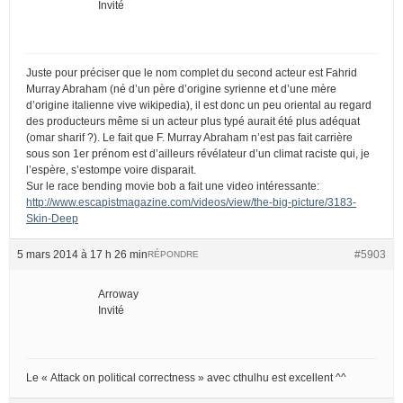
Invité
Juste pour préciser que le nom complet du second acteur est Fahrid
Murray Abraham (né d’un père d’origine syrienne et d’une mère
d’origine italienne vive wikipedia), il est donc un peu oriental au regard
des producteurs même si un acteur plus typé aurait été plus adéquat
(omar sharif ?). Le fait que F. Murray Abraham n’est pas fait carrière
sous son 1er prénom est d’ailleurs révélateur d’un climat raciste qui, je
l’espère, s’estompe voire disparait.
Sur le race bending movie bob a fait une video intéressante:
http://www.escapistmagazine.com/videos/view/the-big-picture/3183-
Skin-Deep
5 mars 2014 à 17 h 26 min
#5903
RÉPONDRE
Arroway
Invité
Le « Attack on political correctness » avec cthulhu est excellent ^^