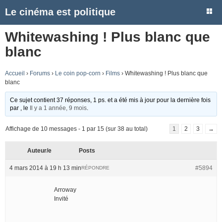
Le cinéma est politique
Whitewashing ! Plus blanc que
blanc
Accueil
›
Forums
›
Le coin pop-corn
›
Films
›
Whitewashing ! Plus blanc que
blanc
Ce sujet contient 37 réponses, 1 ps. et a été mis à jour pour la dernière fois
par
, le
Il y a 1 année, 9 mois
.
Affichage de 10 messages - 1 par 15 (sur 38 au total)
1
2
3
→
Auteur/e
Posts
4 mars 2014 à 19 h 13 min
#5894
RÉPONDRE
Arroway
Invité