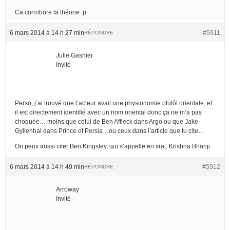
Ca corrobore la théorie :p
6 mars 2014 à 14 h 27 min
#5911
RÉPONDRE
Julie Gasnier
Invité
Perso, j’ai trouvé que l’acteur avait une physionomie plutôt orientale, et
il est directement identifié avec un nom oriental donc ça ne m’a pas
choquée… moins que celui de Ben Affleck dans Argo ou que Jake
Gyllenhal dans Prince of Persia…ou ceux dans l’article que tu cite…
On peux aussi citer Ben Kingsley, qui s’appelle en vrai, Krishna Bhanji.
6 mars 2014 à 14 h 49 min
#5912
RÉPONDRE
Arroway
Invité