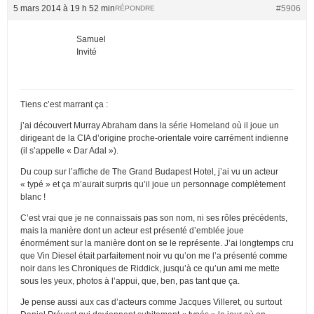
5 mars 2014 à 19 h 52 min
#5906
RÉPONDRE
Samuel
Invité
Tiens c’est marrant ça :
j’ai découvert Murray Abraham dans la série Homeland où il joue un
dirigeant de la CIA d’origine proche-orientale voire carrément indienne
(il s’appelle « Dar Adal »).
Du coup sur l’affiche de The Grand Budapest Hotel, j’ai vu un acteur
« typé » et ça m’aurait surpris qu’il joue un personnage complètement
blanc !
C’est vrai que je ne connaissais pas son nom, ni ses rôles précédents,
mais la manière dont un acteur est présenté d’emblée joue
énormément sur la manière dont on se le représente. J’ai longtemps cru
que Vin Diesel était parfaitement noir vu qu’on me l’a présenté comme
noir dans les Chroniques de Riddick, jusqu’à ce qu’un ami me mette
sous les yeux, photos à l’appui, que, ben, pas tant que ça.
Je pense aussi aux cas d’acteurs comme Jacques Villeret, ou surtout