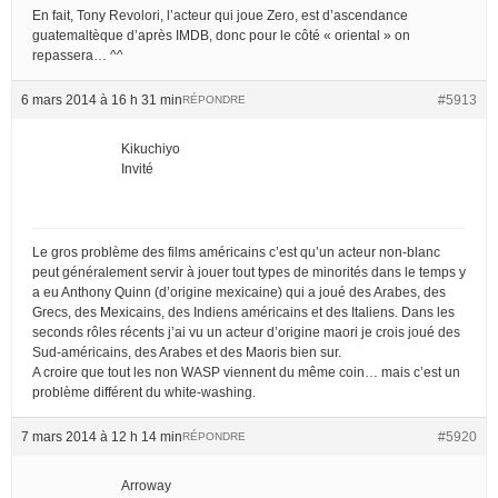
En fait, Tony Revolori, l’acteur qui joue Zero, est d’ascendance
guatemaltèque d’après IMDB, donc pour le côté « oriental » on
repassera… ^^
6 mars 2014 à 16 h 31 min
#5913
RÉPONDRE
Kikuchiyo
Invité
Le gros problème des films américains c’est qu’un acteur non-blanc
peut généralement servir à jouer tout types de minorités dans le temps y
a eu Anthony Quinn (d’origine mexicaine) qui a joué des Arabes, des
Grecs, des Mexicains, des Indiens américains et des Italiens. Dans les
seconds rôles récents j’ai vu un acteur d’origine maori je crois joué des
Sud-américains, des Arabes et des Maoris bien sur.
A croire que tout les non WASP viennent du même coin… mais c’est un
problème différent du white-washing.
7 mars 2014 à 12 h 14 min
#5920
RÉPONDRE
Arroway