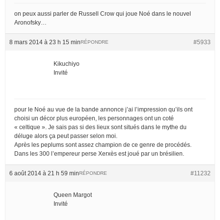
on peux aussi parler de Russell Crow qui joue Noé dans le nouvel
Aronofsky…
8 mars 2014 à 23 h 15 min
#5933
RÉPONDRE
Kikuchiyo
Invité
pour le Noé au vue de la bande annonce j’ai l’impression qu’ils ont
choisi un décor plus européen, les personnages ont un coté
« celtique ». Je sais pas si des lieux sont situés dans le mythe du
déluge alors ça peut passer selon moi.
Après les peplums sont assez champion de ce genre de procédés.
Dans les 300 l’empereur perse Xerxès est joué par un brésilien.
6 août 2014 à 21 h 59 min
#11232
RÉPONDRE
Queen Margot
Invité