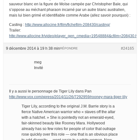
sauveur blanc en la figure de Moïse campée par Christopher Bale, qui
s’oppose au méchant pharaon incarné par un autre blanc australien,
mais lui bien grimé et identifiable comme Arabe (allez savoir pourquoi) :
Casting :
http://www.allocine.fr/film/fichefilm-208430/casting/
Trailer:
http://www.allocine.fr/video/player_gen_cmedia=19548884&cfilm=208430.ht
9 décembre 2014 à 19 h 38 min
#24165
RÉPONDRE
meg
Invité
Il y a aussi le personnage de Tiger Lily dans Pan
http://www.vox.com/xpress/2014/11/26/7292959/rooney-mara-tiger-lily
Tiger Lily, according to the original J.M. Barrie story is a
fierce Native American warrior who « staves off the altar
with a hatchet. » She is pointedly not an emerald-eyed,
fair-skinned beauty like Rooney Mara. Hollywood
already has so few roles for people of color that outrage
rose quickly over this role — one that is an obvious place
to add diversity — went again to a white woman. Now