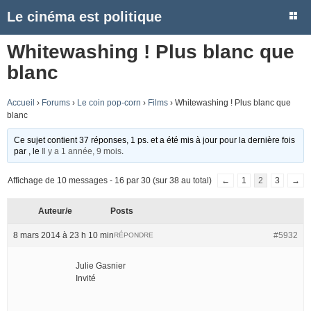
Le cinéma est politique
Whitewashing ! Plus blanc que
blanc
Accueil
›
Forums
›
Le coin pop-corn
›
Films
›
Whitewashing ! Plus blanc que
blanc
Ce sujet contient 37 réponses, 1 ps. et a été mis à jour pour la dernière fois
par
, le
Il y a 1 année, 9 mois
.
Affichage de 10 messages - 16 par 30 (sur 38 au total)
←
1
2
3
→
Auteur/e
Posts
8 mars 2014 à 23 h 10 min
#5932
RÉPONDRE
Julie Gasnier
Invité