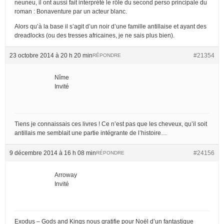
neuneu, il ont aussi fait interprété le rôle du second perso principale du
roman : Bonaventure par un acteur blanc.
Alors qu’à la base il s’agit d’un noir d’une famille antillaise et ayant des
dreadlocks (ou des tresses africaines, je ne sais plus bien).
23 octobre 2014 à 20 h 20 min
#21354
RÉPONDRE
Nîme
Invité
Tiens je connaissais ces livres ! Ce n’est pas que les cheveux, qu’il soit
antillais me semblait une partie intégrante de l’histoire…
9 décembre 2014 à 16 h 08 min
#24156
RÉPONDRE
Arroway
Invité
Exodus – Gods and Kings nous gratifie pour Noël d’un fantastique