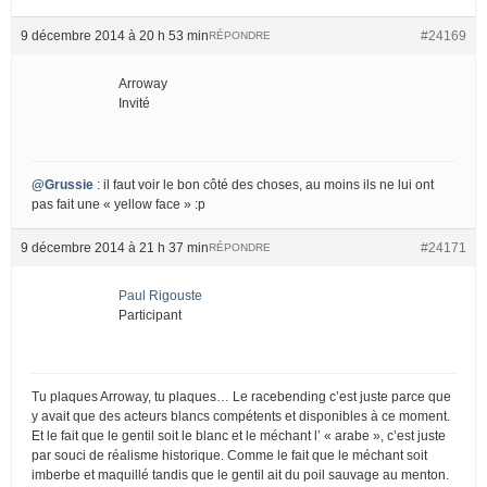
9 décembre 2014 à 20 h 53 min
#24169
RÉPONDRE
Arroway
Invité
@Grussie
: il faut voir le bon côté des choses, au moins ils ne lui ont
pas fait une « yellow face » :p
9 décembre 2014 à 21 h 37 min
#24171
RÉPONDRE
Paul Rigouste
Participant
Tu plaques Arroway, tu plaques… Le racebending c’est juste parce que
y avait que des acteurs blancs compétents et disponibles à ce moment.
Et le fait que le gentil soit le blanc et le méchant l’ « arabe », c’est juste
par souci de réalisme historique. Comme le fait que le méchant soit
imberbe et maquillé tandis que le gentil ait du poil sauvage au menton.