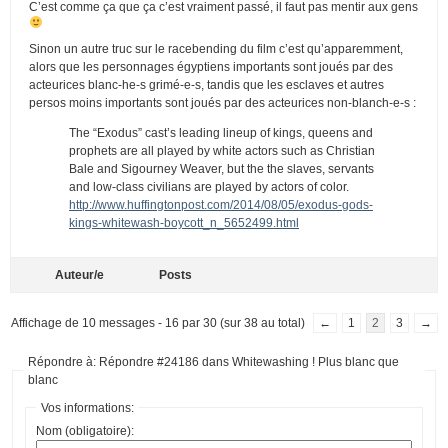
C’est comme ça que ça c’est vraiment passé, il faut pas mentir aux gens
Sinon un autre truc sur le racebending du film c’est qu’apparemment,
alors que les personnages égyptiens importants sont joués par des
acteurices blanc-he-s grimé-e-s, tandis que les esclaves et autres
persos moins importants sont joués par des acteurices non-blanch-e-s :
The “Exodus” cast’s leading lineup of kings, queens and
prophets are all played by white actors such as Christian
Bale and Sigourney Weaver, but the the slaves, servants
and low-class civilians are played by actors of color.
http://www.huffingtonpost.com/2014/08/05/exodus-gods-
kings-whitewash-boycott_n_5652499.html
Auteur/e
Posts
Affichage de 10 messages - 16 par 30 (sur 38 au total)
←
1
2
3
→
Répondre à: Répondre #24186 dans Whitewashing ! Plus blanc que
blanc
Vos informations:
Nom (obligatoire):