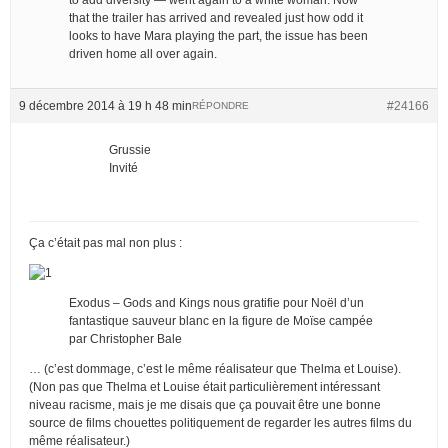
that the trailer has arrived and revealed just how odd it
looks to have Mara playing the part, the issue has been
driven home all over again.
9 décembre 2014 à 19 h 48 min
#24166
RÉPONDRE
Grussie
Invité
Ça c’était pas mal non plus :
Exodus – Gods and Kings nous gratifie pour Noël d’un
fantastique sauveur blanc en la figure de Moïse campée
par Christopher Bale
… (c’est dommage, c’est le même réalisateur que Thelma et Louise).
(Non pas que Thelma et Louise était particulièrement intéressant
niveau racisme, mais je me disais que ça pouvait être une bonne
source de films chouettes politiquement de regarder les autres films du
même réalisateur.)