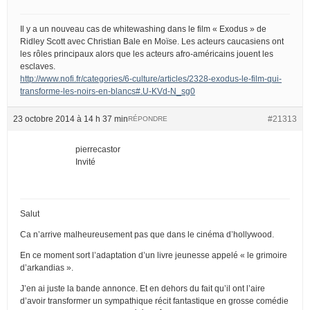
Il y a un nouveau cas de whitewashing dans le film « Exodus » de
Ridley Scott avec Christian Bale en Moïse. Les acteurs caucasiens ont
les rôles principaux alors que les acteurs afro-américains jouent les
esclaves.
http://www.nofi.fr/categories/6-culture/articles/2328-exodus-le-film-qui-
transforme-les-noirs-en-blancs#.U-KVd-N_sg0
23 octobre 2014 à 14 h 37 min
#21313
RÉPONDRE
pierrecastor
Invité
Salut
Ca n’arrive malheureusement pas que dans le cinéma d’hollywood.
En ce moment sort l’adaptation d’un livre jeunesse appelé « le grimoire
d’arkandias ».
J’en ai juste la bande annonce. Et en dehors du fait qu’il ont l’aire
d’avoir transformer un sympathique récit fantastique en grosse comédie