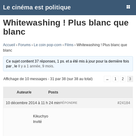
Le cinéma est politique
Whitewashing ! Plus blanc que
blanc
Accueil
›
Forums
›
Le coin pop-corn
›
Films
›
Whitewashing ! Plus blanc que
blanc
Ce sujet contient 37 réponses, 1 ps. et a été mis à jour pour la dernière fois
par
, le
Il y a 1 année, 9 mois
.
Affichage de 10 messages - 31 par 38 (sur 38 au total)
←
1
2
3
Auteur/e
Posts
10 décembre 2014 à 11 h 24 min
#24184
RÉPONDRE
Kikuchyo
Invité