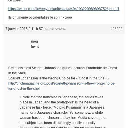
ce tweet :
https://twitter.com/ilovemymelanin/status/494193220989898752/photo/1
Ils ont même occidentalisé le sphinx :ooo
7 janvier 2015 à 11 h 57 min
#25298
RÉPONDRE
meg
Invité
Cette fois c’est Scarlett Johansson qui va incarner l’androide de Ghost
in the Shell.
Scarlett Johansson is the Wrong Choice for « Ghost in the Shell »
http://bitchmagazine.org/post/scarlett-johansson-is-the-wrong-choice-
for-ghost-in-the-shell
« Note that the franchise is Japanese, the series takes
place in Japan, and the protagonist is the head of a
Japanese task force. “Motoko Kusanagi” is a Japanese
name for a Japanese character. Yet somehow, a white
woman has been chosen to play her. Media coverage on
the subject has been disturbingly positive, mostly
cheering the choice for ScarJo playing an action hero. »