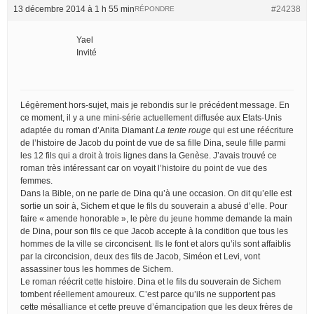
13 décembre 2014 à 1 h 55 min
#24238
RÉPONDRE
Yael
Invité
Légèrement hors-sujet, mais je rebondis sur le précédent message. En
ce moment, il y a une mini-série actuellement diffusée aux Etats-Unis
adaptée du roman d’Anita Diamant
La tente rouge
qui est une réécriture
de l’histoire de Jacob du point de vue de sa fille Dina, seule fille parmi
les 12 fils qui a droit à trois lignes dans la Genèse. J’avais trouvé ce
roman très intéressant car on voyait l’histoire du point de vue des
femmes.
Dans la Bible, on ne parle de Dina qu’à une occasion. On dit qu’elle est
sortie un soir à, Sichem et que le fils du souverain a abusé d’elle. Pour
faire « amende honorable », le père du jeune homme demande la main
de Dina, pour son fils ce que Jacob accepte à la condition que tous les
hommes de la ville se circoncisent. Ils le font et alors qu’ils sont affaiblis
par la circoncision, deux des fils de Jacob, Siméon et Levi, vont
assassiner tous les hommes de Sichem.
Le roman réécrit cette histoire. Dina et le fils du souverain de Sichem
tombent réellement amoureux. C’est parce qu’ils ne supportent pas
cette mésalliance et cette preuve d’émancipation que les deux frères de