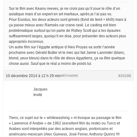
Sur le film avec Keanu reeves, je ne crois pas qu’il joue le rôle d’un
asiatique mais d’un expert en art martiaux, après je l’ai pas vu.
Pour Exodus, les deux acteurs sont grimés (fond de teint + khôl) mais à
ça passe mieux avec Ramsès car crane rasé. Le casting est bien
problématique surtout qu’on parle de Ridley Scott qui a les épaules
suffisamment larges, quoiqu’il en dise, pour présenter des acteurs plus
appropriés inconnus.
Un autre film sur l’égypte antique d’Alex Proyas va sortir l’année
prochaine avec Gérald Butler et le mec qui fait Jaime Lannister (blanc,
blond, yeux bleus) dans le rôle de dieux égyptiens, ça va être quelque
chose aussi. Sauf que le réal a moins de poids lui.
10 décembre 2014 à 12 h 29 min
#24186
RÉPONDRE
Jacques
Invité
Tiens, ce sujet sur le « whitewashing » m’évoque au passage le film
« Lawrence d’Arabie » de 1962 (excellent film du reste) ou Turcs et
Arabes sont interprétés par des acteurs anglais, portoricains et
américano-mexicain (Alec Guiness, José Ferrer, Anthony Quinn) !!!!