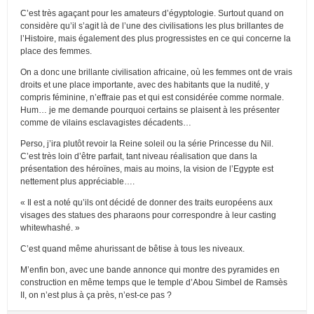
C’est très agaçant pour les amateurs d’égyptologie. Surtout quand on
considère qu’il s’agit là de l’une des civilisations les plus brillantes de
l’Histoire, mais également des plus progressistes en ce qui concerne la
place des femmes.
On a donc une brillante civilisation africaine, où les femmes ont de vrais
droits et une place importante, avec des habitants que la nudité, y
compris féminine, n’effraie pas et qui est considérée comme normale.
Hum… je me demande pourquoi certains se plaisent à les présenter
comme de vilains esclavagistes décadents…
Perso, j’ira plutôt revoir la Reine soleil ou la série Princesse du Nil.
C’est très loin d’être parfait, tant niveau réalisation que dans la
présentation des héroïnes, mais au moins, la vision de l’Egypte est
nettement plus appréciable….
« Il est a noté qu’ils ont décidé de donner des traits européens aux
visages des statues des pharaons pour correspondre à leur casting
whitewhashé. »
C’est quand même ahurissant de bêtise à tous les niveaux.
M’enfin bon, avec une bande annonce qui montre des pyramides en
construction en même temps que le temple d’Abou Simbel de Ramsès
II, on n’est plus à ça près, n’est-ce pas ?