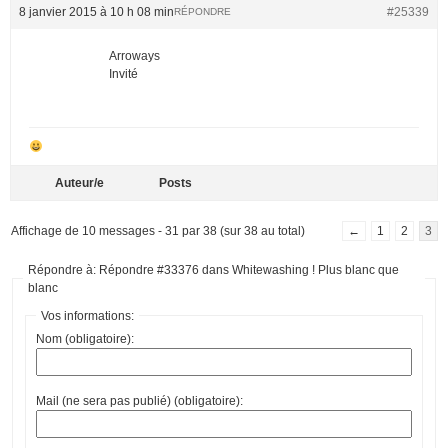
8 janvier 2015 à 10 h 08 min
#25339
RÉPONDRE
Arroways
Invité
Auteur/e
Posts
Affichage de 10 messages - 31 par 38 (sur 38 au total)
←
1
2
3
Répondre à: Répondre #33376 dans Whitewashing ! Plus blanc que
blanc
Vos informations:
Nom (obligatoire):
Mail (ne sera pas publié) (obligatoire):