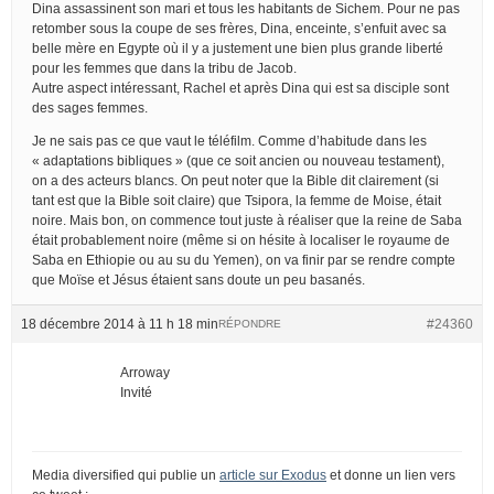
Dina assassinent son mari et tous les habitants de Sichem. Pour ne pas
retomber sous la coupe de ses frères, Dina, enceinte, s’enfuit avec sa
belle mère en Egypte où il y a justement une bien plus grande liberté
pour les femmes que dans la tribu de Jacob.
Autre aspect intéressant, Rachel et après Dina qui est sa disciple sont
des sages femmes.
Je ne sais pas ce que vaut le téléfilm. Comme d’habitude dans les
« adaptations bibliques » (que ce soit ancien ou nouveau testament),
on a des acteurs blancs. On peut noter que la Bible dit clairement (si
tant est que la Bible soit claire) que Tsipora, la femme de Moise, était
noire. Mais bon, on commence tout juste à réaliser que la reine de Saba
était probablement noire (même si on hésite à localiser le royaume de
Saba en Ethiopie ou au su du Yemen), on va finir par se rendre compte
que Moïse et Jésus étaient sans doute un peu basanés.
18 décembre 2014 à 11 h 18 min
#24360
RÉPONDRE
Arroway
Invité
Media diversified qui publie un
article sur Exodus
et donne un lien vers