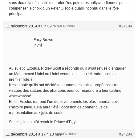
sans doute la nécessité d’enroler Des pointures hollywoodiennes pour
compenser le choix d’un Peter O’Toole quasi inconnu dans le rôle
principal.
11 décembre 2014 à 0 h 09 min
#24194
RÉPONDRE
Foxy Brown
Invité
Au sujet d’Exodus, Ridley Scott a répondu qu’il avait refusé d’engager
un Mohammed Untel ou Untel venant de tel ou tel endroit comme
premier rôle. (
).
Il est a noté qu’ils ont décidé de donner des traits européens aux
visages des statues des pharaons pour correspondre à leur casting
whitewhashé.
Enfin, Exodus reprend l’un des évènements les plus importants de
l’histoire juive. Cela aurait été l’occasion de donner plus de
représentation aux juifs de couleur.
Sur ce, j’irai plutôt revoir le Prince d’Egypte.
11 décembre 2014 à 17 h 13 min
#24204
RÉPONDRE