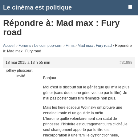
Le cinéma est politique
Répondre à: Mad max : Fury
road
Accueil
›
Forums
›
Le coin pop-corn
›
Films
›
Mad max : Fury road
›
Répondre
à: Mad max : Fury road
18 mai 2015 à 13 h 55 min
#31888
joffrey pluscourt
Invité
Bonjour
Moi c’est le discourt sur le génétique qui m’a le plus
géner (sans doute une gène voulue par le film). Je
n’ai pas poster dans film féministe non plus.
Mais les frére et soeur Wolinsky ont prouvé une
certaine ironie et un gout de la méta.
L’héroine quitte volontairement son statut de
princesse, l’histoire est outragement ultra cliché, le
seul changement apporté par le titre est
l’incorporation à une famille dysfonctionnelle,