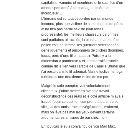
capitaliste, vampire et meurtrière et le sacrifice d’un
amour spontanné à un mariage d’intéret et
incestueux…
L’héroine est surtout débordée par un monde
inconnu, plus que victime de son absence de pénis
et ne m’a pas parue séxiste (voir assez
progressiste), les meilleurs chasseurs de primes
sont paritaires et racisés, la plus haute autorité de
police est une femme, les guerriers sélectionnés
génétiquements et prisonniers de clichés (hommes,
loups, père d’une fille malade). Puis il y a la
dimension « pondeuse » et l’arc narratif associé
comme dit le lien vers l’article de Camille Brunel que
j’ai posté dans le fil adéquat. Mais effectivement ça
mériterais une deuxième vision de ma part.
Malgrè le coté pompier, voir volontairement
clicheteux, j’aime mettre en avant le travail
déconstructif de ces réals et le coté antispé m’avais
frappé (pour ce que j’en comprend à partir de ce
site, j’ai des amis proches végétariens, vraiment,
mais on lève pas mal les yeux devant certains
argumentaires antispés de par chez moi)
En tout cas je suis convaincu de voir Mad Max.