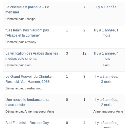
Le cinéma est politique – Le
1
7
Il y a 1 année
mensuel
Démarré par:
Trapipo
"Les féministes n'auront pas
1
2
Il y a 1 année, 1
l'Alsace et la Lorraine"
mois
Démarré par:
Arroway
La vilification des Arabes dans les
3
12
Il y a 1 année, 4
médias et le cinéma
mois
Démarré par:
Liam
Liam
Le Grand Pouvoir du Chninkel,
1
3
Il y a 2 années,
Rosinski, Van-Hamme, 1988
3 mois
Démarré par:
caerbannog
Une nouvelle tendance ultra
0
1
Il y a 6 années,
masculiniste
2 mois
Démarré par:
Anne, ma soeur Anne
Anne, ma soeur Anne
Bad Feminist – Roxane Gay
0
4
Il y a 8 années,
1 mois