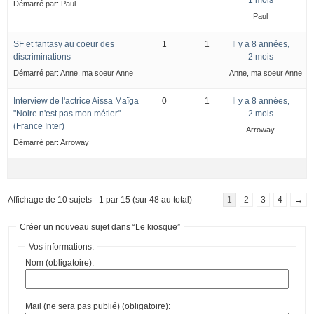
Démarré par:
Paul
Paul
SF et fantasy au coeur des
1
1
Il y a 8 années,
discriminations
2 mois
Démarré par:
Anne, ma soeur Anne
Anne, ma soeur Anne
Interview de l'actrice Aissa Maïga
0
1
Il y a 8 années,
"Noire n'est pas mon métier"
2 mois
(France Inter)
Arroway
Démarré par:
Arroway
Affichage de 10 sujets - 1 par 15 (sur 48 au total)
1
2
3
4
→
Créer un nouveau sujet dans “Le kiosque”
Vos informations:
Nom (obligatoire):
Mail (ne sera pas publié) (obligatoire):