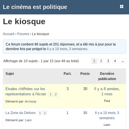
Le cinéma est politique
Le kiosque
Accueil
›
Forums
›
Le kiosque
Ce forum contient 48 sujets et 201 réponses, et a été mis à jour pour la
dernière fois par
prdgot
le
Il y a 10 mois, 3 semaines
.
Affichage de 10 sujets - 1 par 15 (sur 48 au total)
1
2
3
4
→
Sujet
Part.
Posts
Dernière
publication
Etudes chiffrées sur les
3
30
Il y a 8 années,
représentations à l'écran
1 mois
1
2
Paul
Démarré par:
Arroway
La Zone du Dehors
1
30
Il y a 10 mois, 3
1
2
semaines
Démarré par:
Liam
Liam