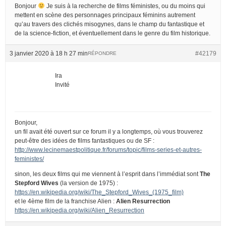
Bonjour
Je suis à la recherche de films féministes, ou du moins qui
mettent en scène des personnages principaux féminins autrement
qu’au travers des clichés misogynes, dans le champ du fantastique et
de la science-fiction, et éventuellement dans le genre du film historique.
3 janvier 2020 à 18 h 27 min
#42179
RÉPONDRE
Ira
Invité
Bonjour,
un fil avait été ouvert sur ce forum il y a longtemps, où vous trouverez
peut-être des idées de films fantastiques ou de SF :
http://www.lecinemaestpolitique.fr/forums/topic/films-series-et-autres-
feministes/
sinon, les deux films qui me viennent à l’esprit dans l’immédiat sont
The
Stepford Wives
(la version de 1975) :
https://en.wikipedia.org/wiki/The_Stepford_Wives_(1975_film)
et le 4ème film de la franchise Alien :
Alien Resurrection
https://en.wikipedia.org/wiki/Alien_Resurrection