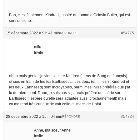
Bon, c’est finalement Kindred, inspiré du roman d’Octavia Butler, qui est
sorti en série…
15 décembre 2022 à 9 h 41 min
#54775
RÉPONDRE
milu
Invité
ohhh mais génial! je viens de lire Kindred (Liens de Sang en français)
et suis en train de lire les Earthseed… Les deux (enfin les 3, Kindred et
les deux Earthseed) sont incroyables, parmi mes livres préférés que j’ai
lu dernièrement. Donc, je sais pas si j’aurais préféré une série sur
Earthseed (j’espère qu’elle sera adaptée aussi prochainement!) mais
ça me rend très curieux de voir celle-ci. merci de l’info!
28 décembre 2022 à 15 h 04 min
#54834
RÉPONDRE
Anne, ma soeur Anne
Invité