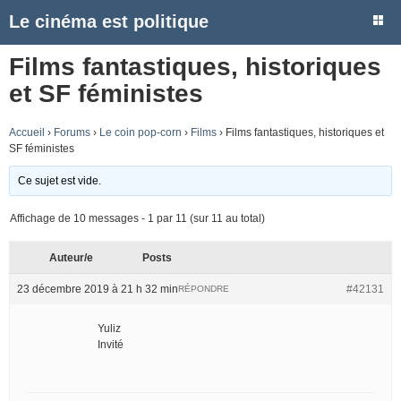
Le cinéma est politique
Films fantastiques, historiques
et SF féministes
Accueil
›
Forums
›
Le coin pop-corn
›
Films
›
Films fantastiques, historiques et
SF féministes
Ce sujet est vide.
Affichage de 10 messages - 1 par 11 (sur 11 au total)
Auteur/e
Posts
23 décembre 2019 à 21 h 32 min
#42131
RÉPONDRE
Yuliz
Invité