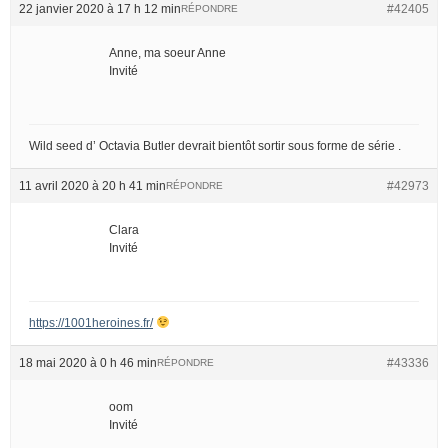
22 janvier 2020 à 17 h 12 min
#42405
RÉPONDRE
Anne, ma soeur Anne
Invité
Wild seed d’ Octavia Butler devrait bientôt sortir sous forme de série .
11 avril 2020 à 20 h 41 min
#42973
RÉPONDRE
Clara
Invité
https://1001heroines.fr/
18 mai 2020 à 0 h 46 min
#43336
RÉPONDRE
oom
Invité