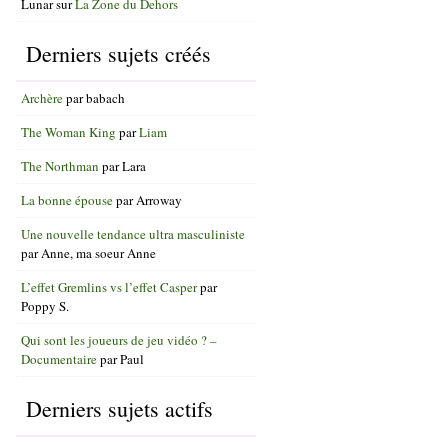
Lunar
sur
La Zone du Dehors
Derniers sujets créés
Archère
par
babach
The Woman King
par
Liam
The Northman
par
Lara
La bonne épouse
par
Arroway
Une nouvelle tendance ultra masculiniste
par
Anne, ma soeur Anne
L’effet Gremlins vs l’effet Casper
par
Poppy S.
Qui sont les joueurs de jeu vidéo ? –
Documentaire
par
Paul
Derniers sujets actifs