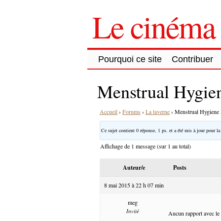
Le cinéma 
Pourquoi ce site
Contribuer
Menstrual Hygie
Accueil
›
Forums
›
La taverne
›
Menstrual Hygiene
Ce sujet contient 0 réponse, 1 ps. et a été mis à jour pour la
Affichage de 1 message (sur 1 au total)
Auteur/e
Posts
8 mai 2015 à 22 h 07 min
meg
Invité
Aucun rapport avec le c