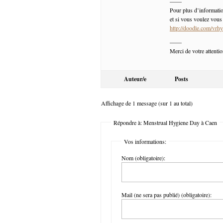
–—–
Pour plus d’informati
et si vous voulez vous 
http://doodle.com/vrh
–—–
Merci de votre attentio
Auteur/e
Posts
Affichage de 1 message (sur 1 au total)
Répondre à: Menstrual Hygiene Day à Caen
Vos informations:
Nom (obligatoire):
Mail (ne sera pas publié) (obligatoire):