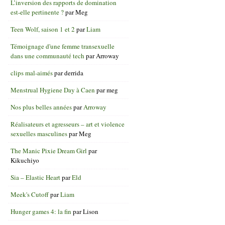
L’inversion des rapports de domination
est-elle pertinente ?
par
Meg
Teen Wolf, saison 1 et 2
par
Liam
Témoignage d'une femme transexuelle
dans une communauté tech
par
Arroway
clips mal-aimés
par
derrida
Menstrual Hygiene Day à Caen
par
meg
Nos plus belles années
par
Arroway
Réalisateurs et agresseurs – art et violence
sexuelles masculines
par
Meg
The Manic Pixie Dream Girl
par
Kikuchiyo
Sia – Elastic Heart
par
Eld
Meek's Cutoff
par
Liam
Hunger games 4: la fin
par
Lison