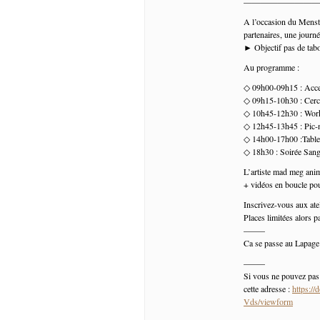
————————
A l’occasion du Menstr
partenaires, une journé
► Objectif pas de tabo
Au programme :
◇ 09h00-09h15 : Acce
◇ 09h15-10h30 : Cerc
◇ 10h45-12h30 : Works
◇ 12h45-13h45 : Pic-ni
◇ 14h00-17h00 :Table r
◇ 18h30 : Soirée Sang
L’artiste mad meg anim
+ vidéos en boucle pou
Inscrivez-vous aux ate
Places limitées alors p
–——
Ca se passe au Lapag
–——
Si vous ne pouvez pas 
cette adresse :
https:
Vds/viewform