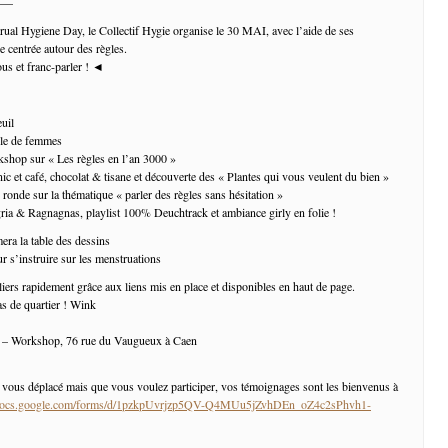
——
ual Hygiene Day, le Collectif Hygie organise le 30 MAI, avec l’aide de ses
e centrée autour des règles.
us et franc-parler ! ◄
uil
le de femmes
hop sur « Les règles en l’an 3000 »
c et café, chocolat & tisane et découverte des « Plantes qui vous veulent du bien »
onde sur la thématique « parler des règles sans hésitation »
ria & Ragnagnas, playlist 100% Deuchtrack et ambiance girly en folie !
era la table des dessins
r s’instruire sur les menstruations
liers rapidement grâce aux liens mis en place et disponibles en haut de page.
as de quartier ! Wink
e – Workshop, 76 rue du Vaugueux à Caen
vous déplacé mais que vous voulez participer, vos témoignages sont les bienvenus à
//docs.google.com/forms/d/1pzkpUvrjzp5QV-Q4MUu5jZvhDEn_oZ4c2sPhvh1-