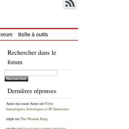
Forum
Boîte à outils
Rechercher dans le
forum
Dernières réponses
Anne ma soeur Anne
sur
Films
fantastiques, historiques et SF féministes
ralph
sur
The Woman King
exodus
sur
le sexisme comme strategie