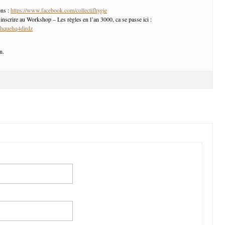
ons :
https://www.facebook.com/collectifhygie
inscrire au Workshop – Les règles en l’an 3000, ca se passe ici :
yhquehq4dirdz
n.