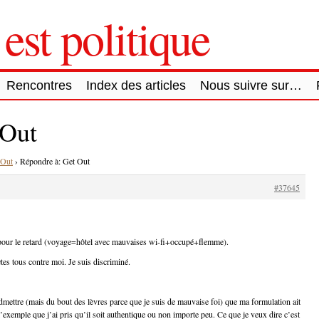
est politique
Rencontres
Index des articles
Nous suivre sur…
 Out
 Out
›
Répondre à: Get Out
#37645
pour le retard (voyage=hôtel avec mauvaises wi-fi+occupé+flemme).
tes tous contre moi. Je suis discriminé.
admettre (mais du bout des lèvres parce que je suis de mauvaise foi) que ma formulation ait
’exemple que j’ai pris qu’il soit authentique ou non importe peu. Ce que je veux dire c’est