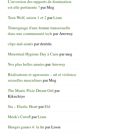
L’inversion des rapports de domination
est-elle pertinente ?
par
Meg
Teen Wolf, saison 1 et 2
par
Liam
Témoignage d'une femme transexuelle
dans une communauté tech
par
Arroway
clips mal-aimés
par
derrida
Menstrual Hygiene Day à Caen
par
meg
Nos plus belles années
par
Arroway
Réalisateurs et agresseurs – art et violence
sexuelles masculines
par
Meg
The Manic Pixie Dream Girl
par
Kikuchiyo
Sia – Elastic Heart
par
Eld
Meek's Cutoff
par
Liam
Hunger games 4: la fin
par
Lison