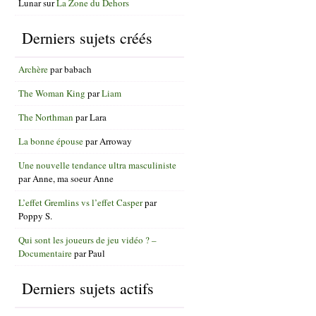
Lunar
sur
La Zone du Dehors
Derniers sujets créés
Archère
par
babach
The Woman King
par
Liam
The Northman
par
Lara
La bonne épouse
par
Arroway
Une nouvelle tendance ultra masculiniste
par
Anne, ma soeur Anne
L’effet Gremlins vs l’effet Casper
par
Poppy S.
Qui sont les joueurs de jeu vidéo ? –
Documentaire
par
Paul
Derniers sujets actifs