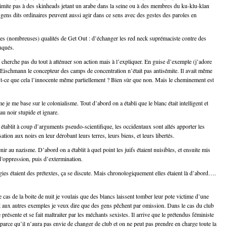
limite pas à des skinheads jetant un arabe dans la seine ou à des membres du ku-klu-klan
 gens dits ordinaires peuvent aussi agir dans ce sens avec des gestes des paroles en
des (nombreuses) qualités de Get Out : d’échanger les red neck suprémaciste contre des
uqués.
ne cherche pas du tout à atténuer son action mais à l’expliquer. En guise d’exemple (j’adore
Eischmann le concepteur des camps de concentration n’était pas antisémite. Il avait même
st-ce que cela l’innocente même partiellement ? Bien sûr que non. Mais le cheminement est
 je me base sur le colonialisme. Tout d’abord on a établi que le blanc était intelligent et
au noir stupide et ignare.
 établit à coup d’arguments pseudo-scientifique, les occidentaux sont allés apporter les
isation aux noirs en leur dérobant leurs terres, leurs biens, et leurs libertés.
ir au nazisme. D’abord on a établit à quel point les juifs étaient nuisibles, et ensuite mis
’oppression, puis d’extermination.
ies étaient des prétextes, ça se discute. Mais chronologiquement elles étaient là d’abord….
 cas de la boite de nuit je voulais que des blancs laissent tomber leur pote victime d’une
 aux autres exemples je veux dire que des gens pêchent par omission. Dans le cas du club
e présente et se fait maltraiter par les méchants sexistes. Il arrive que le prétendus féministe
 parce qu’il n’aura pas envie de changer de club et on ne peut pas prendre en charge toute la