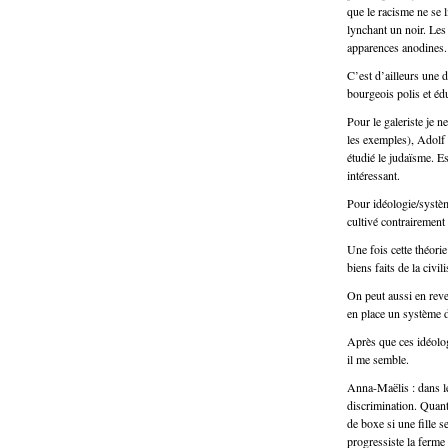
que le racisme ne se 
lynchant un noir. Les
apparences anodines.
C’est d’ailleurs une 
bourgeois polis et éd
Pour le galeriste je 
les exemples), Adolf 
étudié le judaïsme. E
intéressant.
Pour idéologie/système
cultivé contrairement 
Une fois cette théorie
biens faits de la civil
On peut aussi en reven
en place un système d
Après que ces idéolog
il me semble.
Anna-Maëlis : dans le
discrimination. Quant
de boxe si une fille s
progressiste la ferme