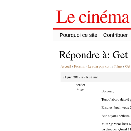
Le cinéma 
Pourquoi ce site
Contribuer
Répondre à: Get
Accueil
›
Forums
›
Le coin pop-corn
›
Films
›
Get
21 juin 2017 à 9 h 32 min
bender
Invité
Bonjour,
Tout d’abord désolé 
Ensuite : bouh vous ê
Bon soyons sérieux.
Milù : je viens bien 
pu choquer. Quant à l