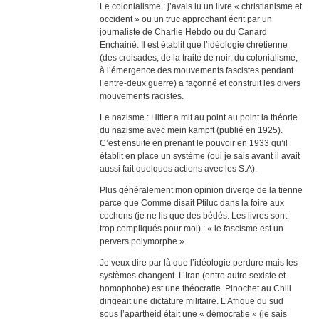
Le colonialisme : j’avais lu un livre « christianisme et
occident » ou un truc approchant écrit par un
journaliste de Charlie Hebdo ou du Canard
Enchainé. Il est établit que l’idéologie chrétienne
(des croisades, de la traite de noir, du colonialisme,
à l’émergence des mouvements fascistes pendant
l’entre-deux guerre) a façonné et construit les divers
mouvements racistes.
Le nazisme : Hitler a mit au point au point la théorie
du nazisme avec mein kampft (publié en 1925).
C’est ensuite en prenant le pouvoir en 1933 qu’il
établit en place un système (oui je sais avant il avait
aussi fait quelques actions avec les S.A).
Plus généralement mon opinion diverge de la tienne
parce que Comme disait Ptiluc dans la foire aux
cochons (je ne lis que des bédés. Les livres sont
trop compliqués pour moi) : « le fascisme est un
pervers polymorphe ».
Je veux dire par là que l’idéologie perdure mais les
systèmes changent. L’Iran (entre autre sexiste et
homophobe) est une théocratie. Pinochet au Chili
dirigeait une dictature militaire. L’Afrique du sud
sous l’apartheid était une « démocratie » (je sais