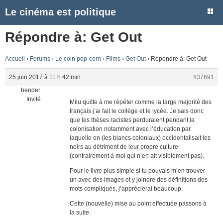
Le cinéma est politique
Répondre à: Get Out
Accueil
›
Forums
›
Le coin pop-corn
›
Films
›
Get Out
›
Répondre à: Get Out
25 juin 2017 à 11 h 42 min
#37691
bender
Invité
Milu quitte à me répéter comme la large majorité des
français j’ai fait le collège et le lycée. Je sais donc
que les thèses racistes perduraient pendant la
colonisation notamment avec l’éducation par
laquelle on (les blancs coloniaux) occidentalisait les
noirs au détriment de leur propre culture
(contrairement à moi qui n’en ait visiblement pas).
Pour le livre plus simple si tu pouvais m’en trouver
un avec des images et y joindre des définitions des
mots compliqués, j’apprécierai beaucoup.
Cette (nouvelle) mise au point effectuée passons à
la suite.