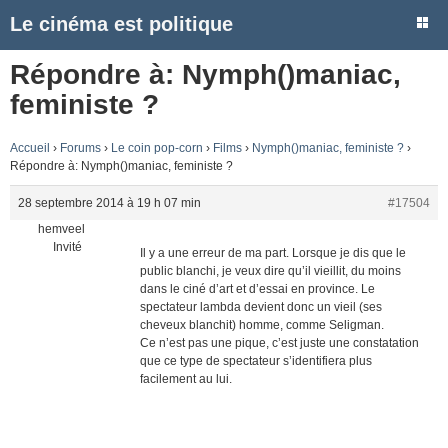
Le cinéma est politique
Répondre à: Nymph()maniac,
feministe ?
Accueil
›
Forums
›
Le coin pop-corn
›
Films
›
Nymph()maniac, feministe ?
›
Répondre à: Nymph()maniac, feministe ?
28 septembre 2014 à 19 h 07 min
#17504
hemveel
Invité
Il y a une erreur de ma part. Lorsque je dis que le
public blanchi, je veux dire qu’il vieillit, du moins
dans le ciné d’art et d’essai en province. Le
spectateur lambda devient donc un vieil (ses
cheveux blanchit) homme, comme Seligman.
Ce n’est pas une pique, c’est juste une constatation
que ce type de spectateur s’identifiera plus
facilement au lui.