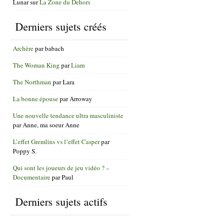
Lunar
sur
La Zone du Dehors
Derniers sujets créés
Archère
par
babach
The Woman King
par
Liam
The Northman
par
Lara
La bonne épouse
par
Arroway
Une nouvelle tendance ultra masculiniste
par
Anne, ma soeur Anne
L’effet Gremlins vs l’effet Casper
par
Poppy S.
Qui sont les joueurs de jeu vidéo ? –
Documentaire
par
Paul
Derniers sujets actifs