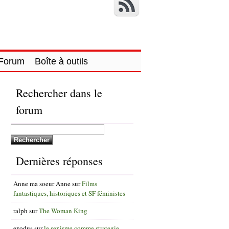
Forum
Boîte à outils
Rechercher dans le
forum
Dernières réponses
Anne ma soeur Anne
sur
Films
fantastiques, historiques et SF féministes
ralph
sur
The Woman King
exodus
sur
le sexisme comme strategie