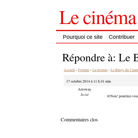
Le cinéma 
Pourquoi ce site
Contribuer
Répondre à: Le B
Accueil
›
Forums
›
La taverne
›
Le Bingo du Ciném
17 octobre 2014 à 11 h 01 min
Arroway
Invité
@Non! pourriez-vous
Commentaires clos