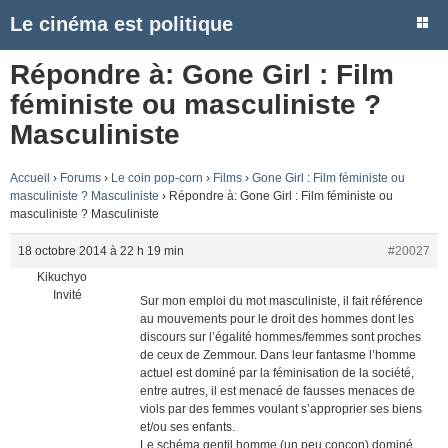
Le cinéma est politique
Répondre à: Gone Girl : Film
féministe ou masculiniste ?
Masculiniste
Accueil
›
Forums
›
Le coin pop-corn
›
Films
›
Gone Girl : Film féministe ou
masculiniste ? Masculiniste
›
Répondre à: Gone Girl : Film féministe ou
masculiniste ? Masculiniste
18 octobre 2014 à 22 h 19 min
#20027
Kikuchyo
Invité
Sur mon emploi du mot masculiniste, il fait référence
au mouvements pour le droit des hommes dont les
discours sur l’égalité hommes/femmes sont proches
de ceux de Zemmour. Dans leur fantasme l’homme
actuel est dominé par la féminisation de la société,
entre autres, il est menacé de fausses menaces de
viols par des femmes voulant s’approprier ses biens
et/ou ses enfants.
Le schéma gentil homme (un peu concon) dominé