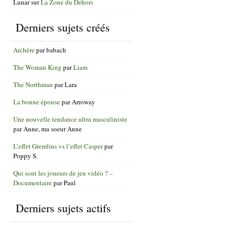
Lunar
sur
La Zone du Dehors
Derniers sujets créés
Archère
par
babach
The Woman King
par
Liam
The Northman
par
Lara
La bonne épouse
par
Arroway
Une nouvelle tendance ultra masculiniste
par
Anne, ma soeur Anne
L’effet Gremlins vs l’effet Casper
par
Poppy S.
Qui sont les joueurs de jeu vidéo ? –
Documentaire
par
Paul
Derniers sujets actifs