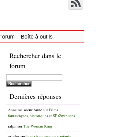
Forum
Boîte à outils
Rechercher dans le
forum
Dernières réponses
Anne ma soeur Anne
sur
Films
fantastiques, historiques et SF féministes
ralph
sur
The Woman King
exodus
sur
le sexisme comme strategie