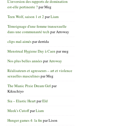
L’inversion des rapports de domination
est-elle pertinente ?
par
Meg
Teen Wolf, saison 1 et 2
par
Liam
Témoignage d'une femme transexuelle
dans une communauté tech
par
Arroway
clips mal-aimés
par
derrida
Menstrual Hygiene Day à Caen
par
meg
Nos plus belles années
par
Arroway
Réalisateurs et agresseurs – art et violence
sexuelles masculines
par
Meg
The Manic Pixie Dream Girl
par
Kikuchiyo
Sia – Elastic Heart
par
Eld
Meek's Cutoff
par
Liam
Hunger games 4: la fin
par
Lison