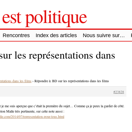
est politique
Rencontres
Index des articles
Nous suivre sur…
ur les représentations dans
ntations dans les films
›
Répondre à: BD sur les représentations dans les films
#23828
t je me suis aperçue que c’était la première du sujet… Comme ça je peux la garder de côté.
on Malle très pertinente, sur cette note aussi :
le.com/2014/07/representation-pour-tous.html