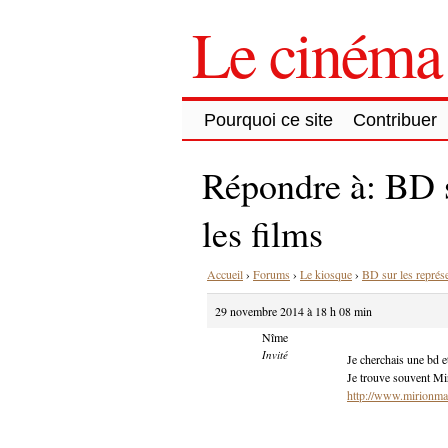
Le cinéma 
Pourquoi ce site
Contribuer
Répondre à: BD s
les films
Accueil
›
Forums
›
Le kiosque
›
BD sur les représe
29 novembre 2014 à 18 h 08 min
Nîme
Invité
Je cherchais une bd e
Je trouve souvent Miri
http://www.mirionmal