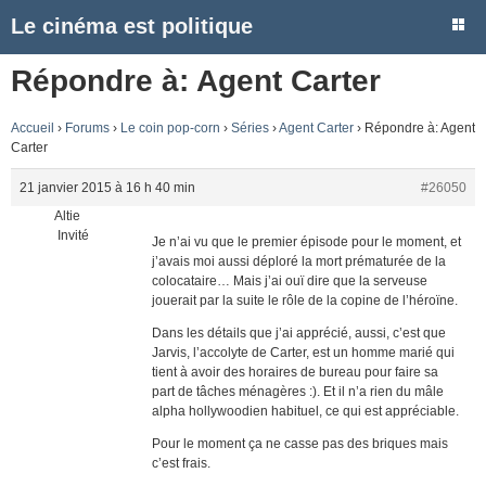
Le cinéma est politique
Répondre à: Agent Carter
Accueil
›
Forums
›
Le coin pop-corn
›
Séries
›
Agent Carter
›
Répondre à: Agent
Carter
21 janvier 2015 à 16 h 40 min
#26050
Altie
Invité
Je n’ai vu que le premier épisode pour le moment, et
j’avais moi aussi déploré la mort prématurée de la
colocataire… Mais j’ai ouï dire que la serveuse
jouerait par la suite le rôle de la copine de l’héroïne.
Dans les détails que j’ai apprécié, aussi, c’est que
Jarvis, l’accolyte de Carter, est un homme marié qui
tient à avoir des horaires de bureau pour faire sa
part de tâches ménagères :). Et il n’a rien du mâle
alpha hollywoodien habituel, ce qui est appréciable.
Pour le moment ça ne casse pas des briques mais
c’est frais.