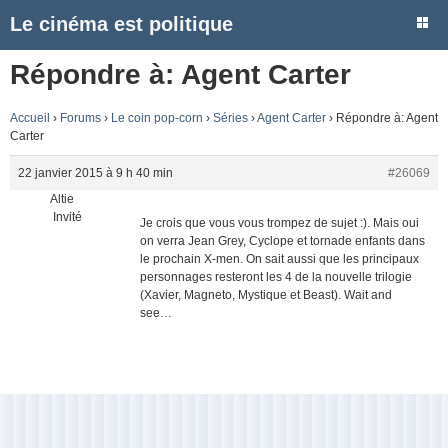
Le cinéma est politique
Répondre à: Agent Carter
Accueil
›
Forums
›
Le coin pop-corn
›
Séries
›
Agent Carter
›
Répondre à: Agent
Carter
22 janvier 2015 à 9 h 40 min
#26069
Altie
Invité
Je crois que vous vous trompez de sujet :). Mais oui
on verra Jean Grey, Cyclope et tornade enfants dans
le prochain X-men. On sait aussi que les principaux
personnages resteront les 4 de la nouvelle trilogie
(Xavier, Magneto, Mystique et Beast). Wait and
see…