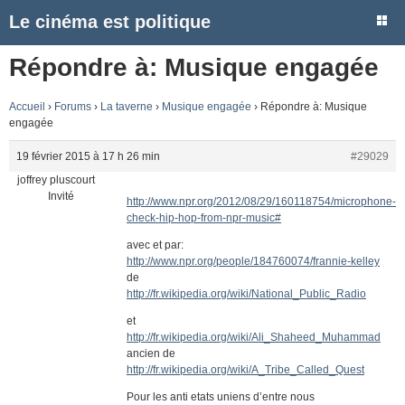
Le cinéma est politique
Répondre à: Musique engagée
Accueil
›
Forums
›
La taverne
›
Musique engagée
›
Répondre à: Musique
engagée
19 février 2015 à 17 h 26 min
#29029
joffrey pluscourt
Invité
http://www.npr.org/2012/08/29/160118754/microphone-
check-hip-hop-from-npr-music#
avec et par:
http://www.npr.org/people/184760074/frannie-kelley
de
http://fr.wikipedia.org/wiki/National_Public_Radio
et
http://fr.wikipedia.org/wiki/Ali_Shaheed_Muhammad
ancien de
http://fr.wikipedia.org/wiki/A_Tribe_Called_Quest
Pour les anti etats uniens d’entre nous