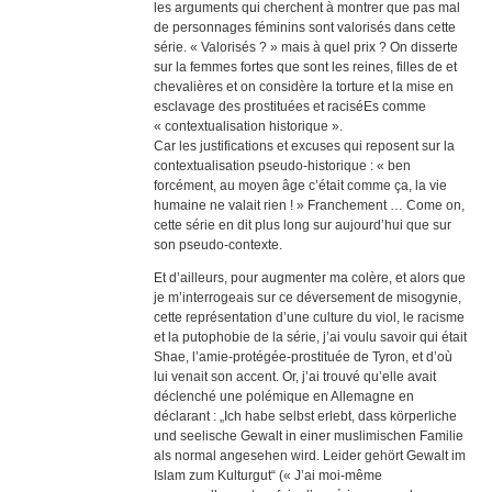
les arguments qui cherchent à montrer que pas mal
de personnages féminins sont valorisés dans cette
série. « Valorisés ? » mais à quel prix ? On disserte
sur la femmes fortes que sont les reines, filles de et
chevalières et on considère la torture et la mise en
esclavage des prostituées et raciséEs comme
« contextualisation historique ».
Car les justifications et excuses qui reposent sur la
contextualisation pseudo-historique : « ben
forcément, au moyen âge c’était comme ça, la vie
humaine ne valait rien ! » Franchement … Come on,
cette série en dit plus long sur aujourd’hui que sur
son pseudo-contexte.
Et d’ailleurs, pour augmenter ma colère, et alors que
je m’interrogeais sur ce déversement de misogynie,
cette représentation d’une culture du viol, le racisme
et la putophobie de la série, j’ai voulu savoir qui était
Shae, l’amie-protégée-prostituée de Tyron, et d’où
lui venait son accent. Or, j’ai trouvé qu’elle avait
déclenché une polémique en Allemagne en
déclarant : „Ich habe selbst erlebt, dass körperliche
und seelische Gewalt in einer muslimischen Familie
als normal angesehen wird. Leider gehört Gewalt im
Islam zum Kulturgut“ (« J’ai moi-même