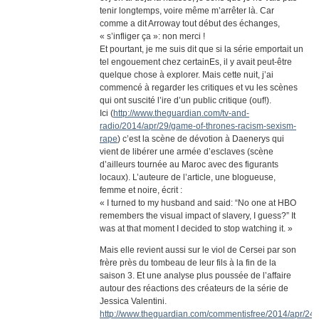
tenir longtemps, voire même m’arrêter là. Car
comme a dit Arroway tout début des échanges,
« s’infliger ça »: non merci !
Et pourtant, je me suis dit que si la série emportait un
tel engouement chez certainEs, il y avait peut-être
quelque chose à explorer. Mais cette nuit, j’ai
commencé à regarder les critiques et vu les scènes
qui ont suscité l’ire d’un public critique (ouf!).
Ici (
http://www.theguardian.com/tv-and-
radio/2014/apr/29/game-of-thrones-racism-sexism-
rape
) c’est la scène de dévotion à Daenerys qui
vient de libérer une armée d’esclaves (scène
d’ailleurs tournée au Maroc avec des figurants
locaux). L’auteure de l’article, une blogueuse,
femme et noire, écrit :
« I turned to my husband and said: “No one at HBO
remembers the visual impact of slavery, I guess?” It
was at that moment I decided to stop watching it. »
Mais elle revient aussi sur le viol de Cersei par son
frère près du tombeau de leur fils à la fin de la
saison 3. Et une analyse plus poussée de l’affaire
autour des réactions des créateurs de la série de
Jessica Valentini.
http://www.theguardian.com/commentisfree/2014/apr/24/