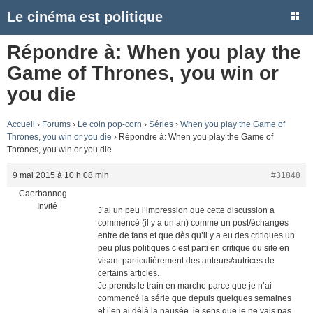
Le cinéma est politique
Répondre à: When you play the
Game of Thrones, you win or
you die
Accueil
›
Forums
›
Le coin pop-corn
›
Séries
›
When you play the Game of
Thrones, you win or you die
›
Répondre à: When you play the Game of
Thrones, you win or you die
9 mai 2015 à 10 h 08 min
#31848
Caerbannog
Invité
J’ai un peu l’impression que cette discussion a
commencé (il y a un an) comme un post/échanges
entre de fans et que dès qu’il y a eu des critiques un
peu plus politiques c’est parti en critique du site en
visant particulièrement des auteurs/autrices de
certains articles.
Je prends le train en marche parce que je n’ai
commencé la série que depuis quelques semaines
et j’en ai déjà la nausée, je sens que je ne vais pas