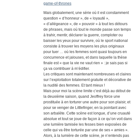
game-of-thrones
Mais globalement, une série où il est constamment
question « d’honneur », de « loyauté »,
« d’allégeance », de « pouvoir » à tout les détours
de phrases, mais où tout le monde passe son temps
à trahir, mentir, déclarer la guerre, comploter ou
baisser les yeux pour survivre, où le sport national
consiste à trouver les moyens les plus originaux
pour tuer … où les femmes sont quasi toujours en
concurrence et jalouses, et dans laquelle la thèse
finale est « que la vie ne vaut rien » : je sais pas si
ça va contribuer à m’édifier.
Les critiques sont maintenant nombreuses et claires
sur l’exploitation totalement gratuite et décorative de
la nudité des femmes. Et tant mieux !
Mais pour moi la scène limite c’est déjà au début de
la deuxième saison, quand Jeoffrey force une
prostituée à en torturer une autre pour son plaisir, et
pour se venger de Littlefinger, en la pointant avec
son arbalète. Cette scène est longue, d’une cruauté
absolue et tout se joue de façon à ce qu’on voit dans
une lumière tamisée les fesses bien exposées de
celle qui va être torturée par une de ses « amies ».
Alors, à la lumière de cette scène, je n’entends pas