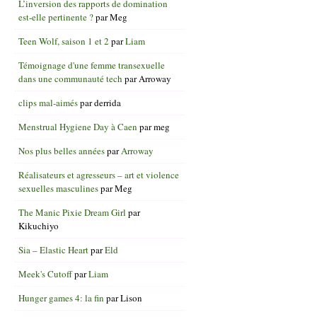
L’inversion des rapports de domination
est-elle pertinente ?
par
Meg
Teen Wolf, saison 1 et 2
par
Liam
Témoignage d'une femme transexuelle
dans une communauté tech
par
Arroway
clips mal-aimés
par
derrida
Menstrual Hygiene Day à Caen
par
meg
Nos plus belles années
par
Arroway
Réalisateurs et agresseurs – art et violence
sexuelles masculines
par
Meg
The Manic Pixie Dream Girl
par
Kikuchiyo
Sia – Elastic Heart
par
Eld
Meek's Cutoff
par
Liam
Hunger games 4: la fin
par
Lison