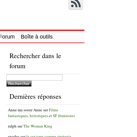
Forum
Boîte à outils
Rechercher dans le
forum
Dernières réponses
Anne ma soeur Anne
sur
Films
fantastiques, historiques et SF féministes
ralph
sur
The Woman King
exodus
sur
le sexisme comme strategie