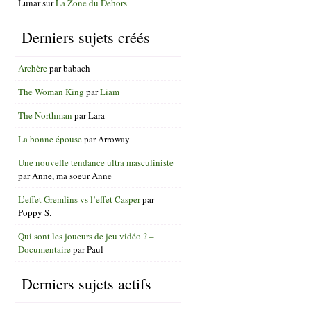
Lunar
sur
La Zone du Dehors
Derniers sujets créés
Archère
par
babach
The Woman King
par
Liam
The Northman
par
Lara
La bonne épouse
par
Arroway
Une nouvelle tendance ultra masculiniste
par
Anne, ma soeur Anne
L’effet Gremlins vs l’effet Casper
par
Poppy S.
Qui sont les joueurs de jeu vidéo ? –
Documentaire
par
Paul
Derniers sujets actifs