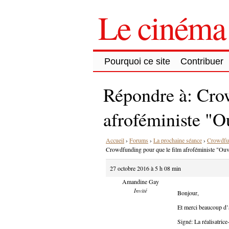
Le cinéma 
Pourquoi ce site
Contribuer
Répondre à: Crow
afroféministe "Ou
Accueil
›
Forums
›
La prochaine séance
›
Crowdfund
Crowdfunding pour que le film afroféministe "Ouvri
27 octobre 2016 à 5 h 08 min
Amandine Gay
Invité
Bonjour,
Et merci beaucoup d’a
Signé: La réalisatri