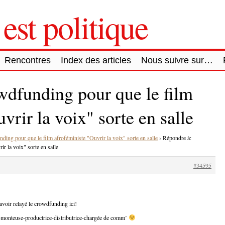
est politique
Rencontres
Index des articles
Nous suivre sur…
dfunding pour que le film
vrir la voix" sorte en salle
ing pour que le film afroféministe "Ouvrir la voix" sorte en salle
›
Répondre à:
r la voix" sorte en salle
#34595
voir relayé le crowdfunding ici!
ce-monteuse-productrice-distributrice-chargée de comm’