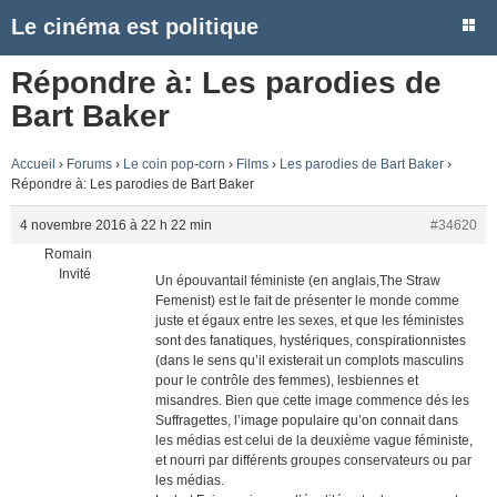
Le cinéma est politique
Répondre à: Les parodies de
Bart Baker
Accueil
›
Forums
›
Le coin pop-corn
›
Films
›
Les parodies de Bart Baker
›
Répondre à: Les parodies de Bart Baker
4 novembre 2016 à 22 h 22 min
#34620
Romain
Invité
Un épouvantail féministe (en anglais,The Straw
Femenist) est le fait de présenter le monde comme
juste et égaux entre les sexes, et que les féministes
sont des fanatiques, hystériques, conspirationnistes
(dans le sens qu’il existerait un complots masculins
pour le contrôle des femmes), lesbiennes et
misandres. Bien que cette image commence dés les
Suffragettes, l’image populaire qu’on connait dans
les médias est celui de la deuxième vague féministe,
et nourri par différents groupes conservateurs ou par
les médias.